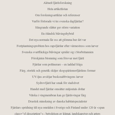
Aktuell fjärilsforskning
Hela artikellistan
Om forskningsartiklar och referenser
Varför förlorade vi tre svenska dagfjärilar?
Slingrande slåtter ger större variation
En öländsk blåvingehybrid
Det nya normala får oss att glömma hur det var
Fortplantningsproblem hos rapsfjärilar efter värmestress som larver
Svenska svartfläckiga blåvingar sprider sig i Storbritannien
Förskjuten blomning som försvar mot fjäril
Fjärilar som pollinerare – en laddad fråga
Färg, storlek och genetik skiljer skogspärlemorfjärilens former
UV-ljus avslöjar busksnabbvingens larver
Sydrovfjäril har smak för stadslivet
Handel med fjärilar omsätter miljontals dollar
Vätska i vingmembran kan ge fjärilsvingar färg
Drastisk minskning av danska habitatspecialister
Fjärilars spridning till nya områden i Sverige och Finland under 120 år <span
class="sf-description">– betydelsen av klimat, landskapstyp och arters