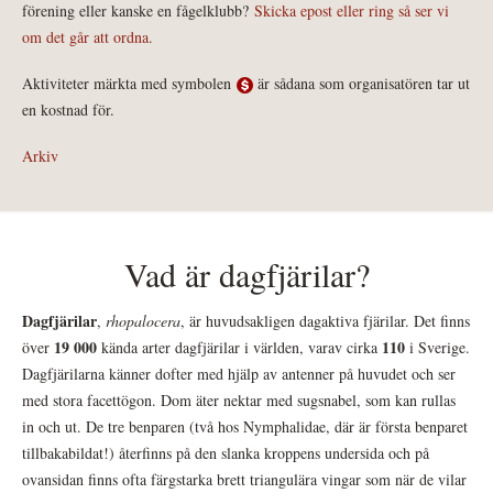
förening eller kanske en fågelklubb?
Skicka epost eller ring så ser vi
om det går att ordna.
Aktiviteter märkta med symbolen
är sådana som organisatören tar ut
en kostnad för.
Arkiv
Vad är dagfjärilar?
Dagfjärilar
,
rhopalocera
, är huvudsakligen dagaktiva fjärilar. Det finns
19 000
110
över
kända arter dagfjärilar i världen, varav cirka
i Sverige.
Dagfjärilarna känner dofter med hjälp av antenner på huvudet och ser
med stora facettögon. Dom äter nektar med sugsnabel, som kan rullas
in och ut. De tre benparen (två hos Nymphalidae, där är första benparet
tillbakabildat!) återfinns på den slanka kroppens undersida och på
ovansidan finns ofta färgstarka brett triangulära vingar som när de vilar