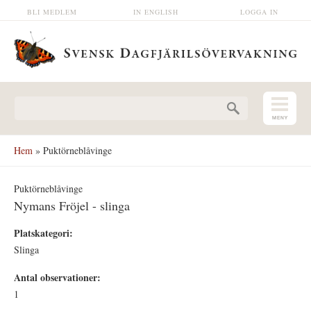
Hoppa till huvudinnehåll
BLI MEDLEM
IN ENGLISH
LOGGA IN
Sökformulär
Hem
» Puktörneblåvinge
Puktörneblåvinge
Nymans Fröjel - slinga
Platskategori:
Slinga
Antal observationer:
1