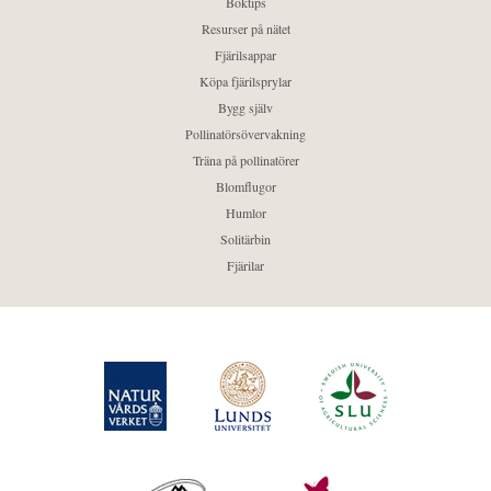
Boktips
Resurser på nätet
Fjärilsappar
Köpa fjärilsprylar
Bygg själv
Pollinatörsövervakning
Träna på pollinatörer
Blomflugor
Humlor
Solitärbin
Fjärilar