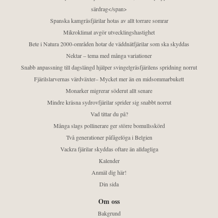
särdrag</span>
Spanska kamgräsfjärilar hotas av allt torrare somrar
Mikroklimat avgör utvecklingshastighet
Bete i Natura 2000-områden hotar de väddnätfjärilar som ska skyddas
Nektar – tema med många variationer
Snabb anpassning till dagslängd hjälper svingelgräsfjärilens spridning norrut
Fjärilslarvernas värdväxter– Mycket mer än en midsommarbukett
Monarker migrerar söderut allt senare
Mindre kräsna sydrovfjärilar sprider sig snabbt norrut
Vad tittar du på?
Många slags pollinerare ger större bomullsskörd
Två generationer påfågelöga i Belgien
Vackra fjärilar skyddas oftare än alldagliga
Kalender
Anmäl dig här!
Din sida
Om oss
Bakgrund