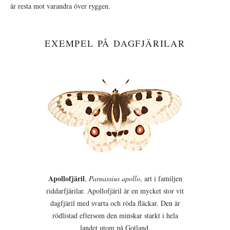
är resta mot varandra över ryggen.
EXEMPEL PÅ DAGFJÄRILAR
Apollofjäril
,
Parnassius apollo
, art i familjen
riddarfjärilar. Apollofjäril är en mycket stor vit
dagfjäril med svarta och röda fläckar. Den är
rödlistad eftersom den minskar starkt i hela
landet utom på Gotland.