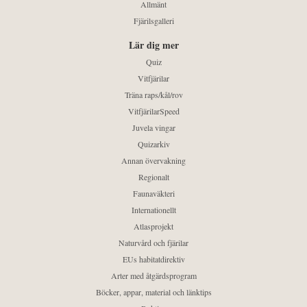
Allmänt
Fjärilsgalleri
Lär dig mer
Quiz
Vitfjärilar
Träna raps/kål/rov
VitfjärilarSpeed
Juvela vingar
Quizarkiv
Annan övervakning
Regionalt
Faunaväkteri
Internationellt
Atlasprojekt
Naturvård och fjärilar
EUs habitatdirektiv
Arter med åtgärdsprogram
Böcker, appar, material och länktips