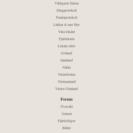
Viktigaste filerna
Slingprotokoll
Punktprotokoll
Länkar & mer filer
Våra lokaler
Fjärilskarta
Lokala sidor
Gotland
Jämtland
Närke
Västerbotten
Västmanland
Västra Götaland
Forum
Översikt
Ämnen
Fjärilsfrågor
Bilder