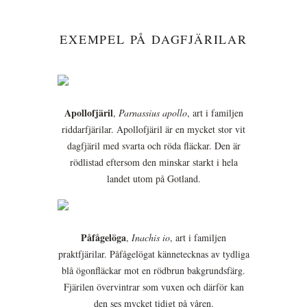
EXEMPEL PÅ DAGFJÄRILAR
Apollofjäril
,
Parnassius apollo
, art i familjen
riddarfjärilar. Apollofjäril är en mycket stor vit
dagfjäril med svarta och röda fläckar. Den är
rödlistad eftersom den minskar starkt i hela
landet utom på Gotland.
Påfågelöga
,
Inachis io
, art i familjen
praktfjärilar. Påfågelögat kännetecknas av tydliga
blå ögonfläckar mot en rödbrun bakgrundsfärg.
Fjärilen övervintrar som vuxen och därför kan
den ses mycket tidigt på våren.