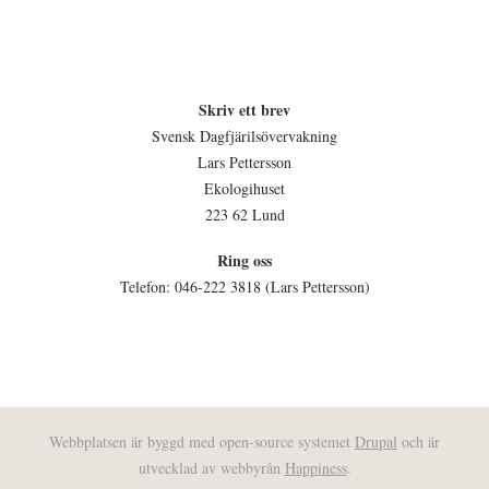
Skriv ett brev
Svensk Dagfjärilsövervakning
Lars Pettersson
Ekologihuset
223 62 Lund
Ring oss
Telefon: 046-222 3818 (Lars Pettersson)
Webbplatsen är byggd med open-source systemet
Drupal
och är
utvecklad av webbyrån
Happiness
.