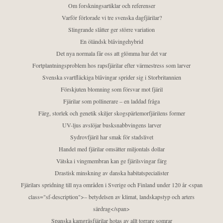
Om forskningsartiklar och referenser
Varför förlorade vi tre svenska dagfjärilar?
Slingrande slåtter ger större variation
En öländsk blåvingehybrid
Det nya normala får oss att glömma hur det var
Fortplantningsproblem hos rapsfjärilar efter värmestress som larver
Svenska svartfläckiga blåvingar sprider sig i Storbritannien
Förskjuten blomning som försvar mot fjäril
Fjärilar som pollinerare – en laddad fråga
Färg, storlek och genetik skiljer skogspärlemorfjärilens former
UV-ljus avslöjar busksnabbvingens larver
Sydrovfjäril har smak för stadslivet
Handel med fjärilar omsätter miljontals dollar
Vätska i vingmembran kan ge fjärilsvingar färg
Drastisk minskning av danska habitatspecialister
Fjärilars spridning till nya områden i Sverige och Finland under 120 år <span
class="sf-description">– betydelsen av klimat, landskapstyp och arters
särdrag</span>
Spanska kamgräsfjärilar hotas av allt torrare somrar