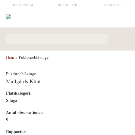
Hoppa till huvudinnehåll
BLI MEDLEM
IN ENGLISH
LOGGA IN
Sökformulär
Hem
» Puktörneblåvinge
Puktörneblåvinge
Mallgårds Klint
Platskategori:
Slinga
Antal observationer:
9
Rapportör: