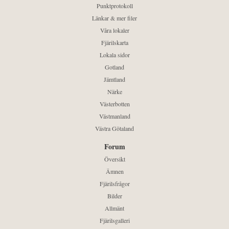
Punktprotokoll
Länkar & mer filer
Våra lokaler
Fjärilskarta
Lokala sidor
Gotland
Jämtland
Närke
Västerbotten
Västmanland
Västra Götaland
Forum
Översikt
Ämnen
Fjärilsfrågor
Bilder
Allmänt
Fjärilsgalleri