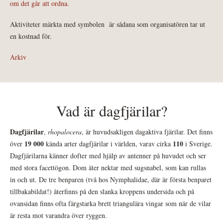
om det går att ordna.
Aktiviteter märkta med symbolen
är sådana som organisatören tar ut
en kostnad för.
Arkiv
Vad är dagfjärilar?
Dagfjärilar
,
rhopalocera
, är huvudsakligen dagaktiva fjärilar. Det finns
19 000
110
över
kända arter dagfjärilar i världen, varav cirka
i Sverige.
Dagfjärilarna känner dofter med hjälp av antenner på huvudet och ser
med stora facettögon. Dom äter nektar med sugsnabel, som kan rullas
in och ut. De tre benparen (två hos Nymphalidae, där är första benparet
tillbakabildat!) återfinns på den slanka kroppens undersida och på
ovansidan finns ofta färgstarka brett triangulära vingar som när de vilar
är resta mot varandra över ryggen.