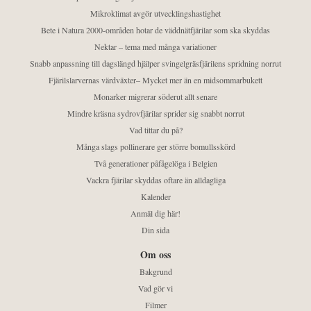
Mikroklimat avgör utvecklingshastighet
Bete i Natura 2000-områden hotar de väddnätfjärilar som ska skyddas
Nektar – tema med många variationer
Snabb anpassning till dagslängd hjälper svingelgräsfjärilens spridning norrut
Fjärilslarvernas värdväxter– Mycket mer än en midsommarbukett
Monarker migrerar söderut allt senare
Mindre kräsna sydrovfjärilar sprider sig snabbt norrut
Vad tittar du på?
Många slags pollinerare ger större bomullsskörd
Två generationer påfågelöga i Belgien
Vackra fjärilar skyddas oftare än alldagliga
Kalender
Anmäl dig här!
Din sida
Om oss
Bakgrund
Vad gör vi
Filmer