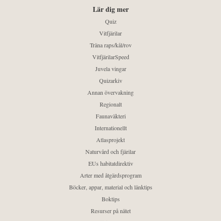
Lär dig mer
Quiz
Vitfjärilar
Träna raps/kål/rov
VitfjärilarSpeed
Juvela vingar
Quizarkiv
Annan övervakning
Regionalt
Faunaväkteri
Internationellt
Atlasprojekt
Naturvård och fjärilar
EUs habitatdirektiv
Arter med åtgärdsprogram
Böcker, appar, material och länktips
Boktips
Resurser på nätet