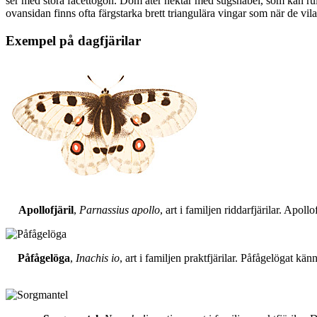
ser med stora facettögon. Dom äter nektar med sugsnabel, som kan rull
ovansidan finns ofta färgstarka brett triangulära vingar som när de vil
Exempel på dagfjärilar
Apollofjäril
,
Parnassius apollo
, art i familjen riddarfjärilar. Apol
Påfågelöga
,
Inachis io
, art i familjen praktfjärilar. Påfågelögat 