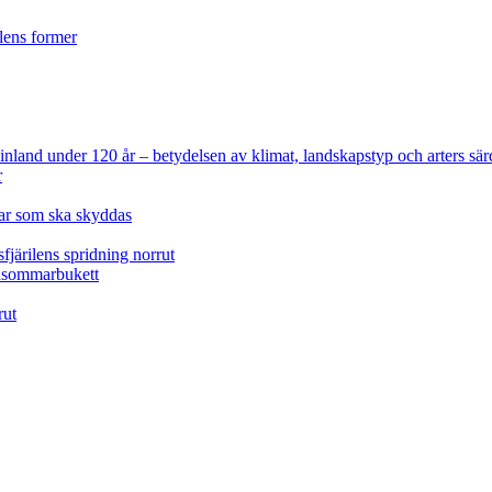
ilens former
 Finland under 120 år
– betydelsen av klimat, landskapstyp och arters sär
r
lar som ska skyddas
fjärilens spridning norrut
idsommarbukett
rut