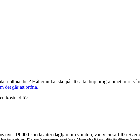
järilar i allmänhet? Håller ni kanske på att sätta ihop programmet inför 
om det går att ordna.
en kostnad för.
nns över
19 000
kända arter dagfjärilar i världen, varav cirka
110
i Sveri