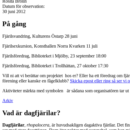
Rosita Brolin
Datum för observation:
30 juni 2012
På gång
Fjärilsvandring, Kulturens Östarp 28 juni
Fjärilsexkursion, Konsthallen Norra Kvarken 11 juli
Fjärilsföredrag, Biblioteket i Mjölby, 23 september 18:00
Fjärilsföredrag, Biblioteket i Trollhättan, 27 oktober 17:30
Vill ni att vi berättar om projektet hos er? Eller ha ett föredrag om f
förening eller kanske en fågelklubb?
Skicka epost eller ring så ser vi 
Aktiviteter märkta med symbolen
är sådana som organisatören tar ut 
Arkiv
Vad är dagfjärilar?
Dagfjärilar
,
rhopalocera
, är huvudsakligen dagaktiva fjärilar. Det fi