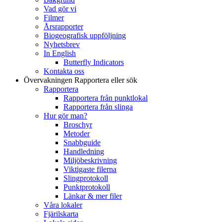
Vad gör vi
Filmer
Årsrapporter
Biogeografisk uppföljning
Nyhetsbrev
In English
Butterfly Indicators
Kontakta oss
Övervakningen
Rapportera eller sök
Rapportera
Rapportera från punktlokal
Rapportera från slinga
Hur gör man?
Broschyr
Metoder
Snabbguide
Handledning
Miljöbeskrivning
Viktigaste filerna
Slingprotokoll
Punktprotokoll
Länkar & mer filer
Våra lokaler
Fjärilskarta