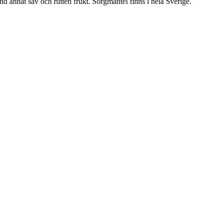
nd annat sav och rutten frukt. Sorgmantel finns i hela Sverige.