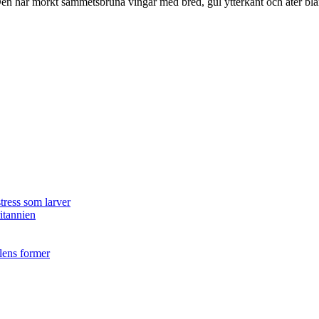
r. Den har mörkt sammetsbruna vingar med bred, gul ytterkant och äter bla
tress som larver
ritannien
ilens former