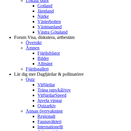
Lokala sidor
Gotland
Jämtland
Närke
Västerbotten
Västmanland
Västra Götaland
Forum
Visa, diskutera, artbestäm
Översikt
Ämnen
Fjärilsfrågor
Bilder
Allmänt
Fjärilsgalleri
Lär dig mer
Dagfjärilar & pollinatörer
Quiz
Vitfjärilar
Träna raps/kål/rov
VitfjärilarSpeed
Juvela vingar
Quizarkiv
Annan övervakning
Regionalt
Faunaväkteri
Internationellt