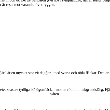
as in och ut. De tre benparen (två hos Nymphalidae, där är första benpa
ar är resta mot varandra över ryggen.
lofjäril är en mycket stor vit dagfjäril med svarta och röda fläckar. Den 
kännetecknas av tydliga blå ögonfläckar mot en rödbrun bakgrundsfärg. Fj
våren.