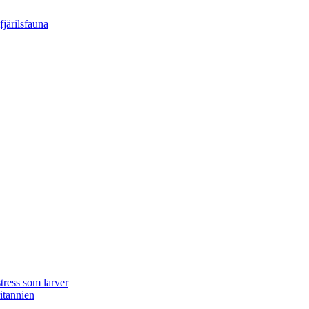
tress som larver
ritannien