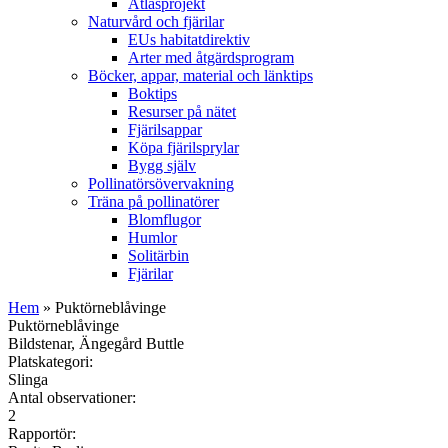
Atlasprojekt
Naturvård och fjärilar
EUs habitatdirektiv
Arter med åtgärdsprogram
Böcker, appar, material och länktips
Boktips
Resurser på nätet
Fjärilsappar
Köpa fjärilsprylar
Bygg själv
Pollinatörsövervakning
Träna på pollinatörer
Blomflugor
Humlor
Solitärbin
Fjärilar
Hem
» Puktörneblåvinge
Puktörneblåvinge
Bildstenar, Ängegård Buttle
Platskategori:
Slinga
Antal observationer:
2
Rapportör: