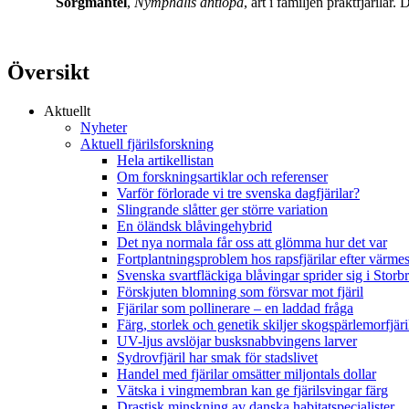
Sorgmantel
,
Nymphalis antiopa
, art i familjen praktfjärila
Översikt
Aktuellt
Nyheter
Aktuell fjärilsforskning
Hela artikellistan
Om forskningsartiklar och referenser
Varför förlorade vi tre svenska dagfjärilar?
Slingrande slåtter ger större variation
En öländsk blåvingehybrid
Det nya normala får oss att glömma hur det var
Fortplantningsproblem hos rapsfjärilar efter värmes
Svenska svartfläckiga blåvingar sprider sig i Storb
Förskjuten blomning som försvar mot fjäril
Fjärilar som pollinerare – en laddad fråga
Färg, storlek och genetik skiljer skogspärlemorfjär
UV-ljus avslöjar busksnabbvingens larver
Sydrovfjäril har smak för stadslivet
Handel med fjärilar omsätter miljontals dollar
Vätska i vingmembran kan ge fjärilsvingar färg
Drastisk minskning av danska habitatspecialister