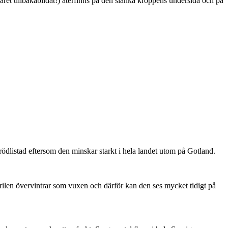
ret tillbakabildat!) återfinns på den slanka kroppens undersida och på
är rödlistad eftersom den minskar starkt i hela landet utom på Gotland.
ärilen övervintrar som vuxen och därför kan den ses mycket tidigt på