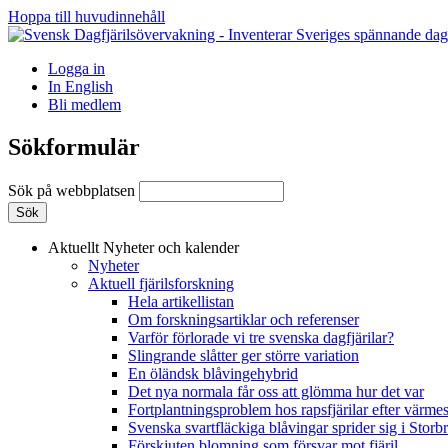
Hoppa till huvudinnehåll
Logga in
In English
Bli medlem
Sökformulär
Sök på webbplatsen
Aktuellt
Nyheter och kalender
Nyheter
Aktuell fjärilsforskning
Hela artikellistan
Om forskningsartiklar och referenser
Varför förlorade vi tre svenska dagfjärilar?
Slingrande slåtter ger större variation
En öländsk blåvingehybrid
Det nya normala får oss att glömma hur det var
Fortplantningsproblem hos rapsfjärilar efter värmes
Svenska svartfläckiga blåvingar sprider sig i Storb
Förskjuten blomning som försvar mot fjäril