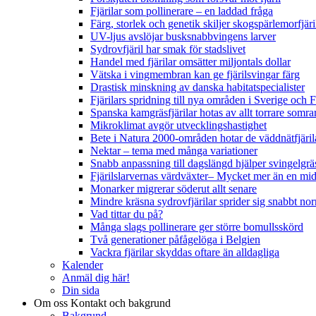
Fjärilar som pollinerare – en laddad fråga
Färg, storlek och genetik skiljer skogspärlemorfjär
UV-ljus avslöjar busksnabbvingens larver
Sydrovfjäril har smak för stadslivet
Handel med fjärilar omsätter miljontals dollar
Vätska i vingmembran kan ge fjärilsvingar färg
Drastisk minskning av danska habitatspecialister
Fjärilars spridning till nya områden i Sverige och
Spanska kamgräsfjärilar hotas av allt torrare somra
Mikroklimat avgör utvecklingshastighet
Bete i Natura 2000-områden hotar de väddnätfjäri
Nektar – tema med många variationer
Snabb anpassning till dagslängd hjälper svingelgräs
Fjärilslarvernas värdväxter– Mycket mer än en m
Monarker migrerar söderut allt senare
Mindre kräsna sydrovfjärilar sprider sig snabbt nor
Vad tittar du på?
Många slags pollinerare ger större bomullsskörd
Två generationer påfågelöga i Belgien
Vackra fjärilar skyddas oftare än alldagliga
Kalender
Anmäl dig här!
Din sida
Om oss
Kontakt och bakgrund
Bakgrund