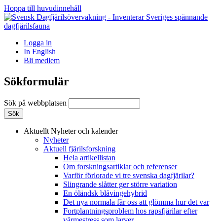
Hoppa till huvudinnehåll
Logga in
In English
Bli medlem
Sökformulär
Sök på webbplatsen
Aktuellt
Nyheter och kalender
Nyheter
Aktuell fjärilsforskning
Hela artikellistan
Om forskningsartiklar och referenser
Varför förlorade vi tre svenska dagfjärilar?
Slingrande slåtter ger större variation
En öländsk blåvingehybrid
Det nya normala får oss att glömma hur det var
Fortplantningsproblem hos rapsfjärilar efter
värmestress som larver