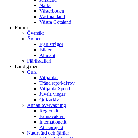
Närke
Västerbotten
Västmanland
Västra Götaland
Forum
Översikt
Ämnen
Fjärilsfrågor
Bilder
Allmänt
Fjärilsgalleri
Lär dig mer
Quiz
Vitfjärilar
Träna raps/kål/rov
VitfjärilarSpeed
Juvela vingar
Quizarkiv
Annan övervakning
Regionalt
Faunaväkteri
Internationellt
Atlasprojekt
Naturvård och fjärilar