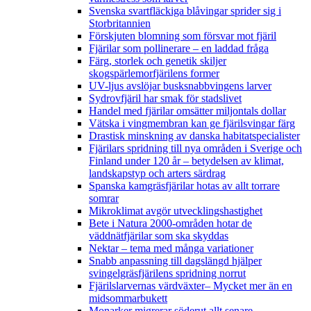
Svenska svartfläckiga blåvingar sprider sig i
Storbritannien
Förskjuten blomning som försvar mot fjäril
Fjärilar som pollinerare – en laddad fråga
Färg, storlek och genetik skiljer
skogspärlemorfjärilens former
UV-ljus avslöjar busksnabbvingens larver
Sydrovfjäril har smak för stadslivet
Handel med fjärilar omsätter miljontals dollar
Vätska i vingmembran kan ge fjärilsvingar färg
Drastisk minskning av danska habitatspecialister
Fjärilars spridning till nya områden i Sverige och
Finland under 120 år
– betydelsen av klimat,
landskapstyp och arters särdrag
Spanska kamgräsfjärilar hotas av allt torrare
somrar
Mikroklimat avgör utvecklingshastighet
Bete i Natura 2000-områden hotar de
väddnätfjärilar som ska skyddas
Nektar – tema med många variationer
Snabb anpassning till dagslängd hjälper
svingelgräsfjärilens spridning norrut
Fjärilslarvernas värdväxter– Mycket mer än en
midsommarbukett
Monarker migrerar söderut allt senare