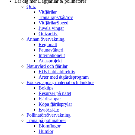
Lär dig mer
Dagfjärilar & pollinatörer
Quiz
Vitfjärilar
Träna raps/kål/rov
VitfjärilarSpeed
Juvela vingar
Quizarkiv
Annan övervakning
Regionalt
Faunaväkteri
Internationellt
Atlasprojekt
Naturvård och fjärilar
EUs habitatdirektiv
Arter med åtgärdsprogram
Böcker, appar, material och länktips
Boktips
Resurser på nätet
Fjärilsappar
Köpa fjärilsprylar
Bygg själv
Pollinatörsövervakning
Träna på pollinatörer
Blomflugor
Humlor