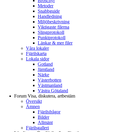
Broschyr
Metoder
Snabbguide
Handledning
Miljöbeskrivning
Viktigaste filerna
Slingprotokoll
Punktprotokoll
Länkar & mer filer
Våra lokaler
Fjärilskarta
Lokala sidor
Gotland
Jämtland
Närke
Västerbotten
Västmanland
Västra Götaland
Forum
Visa, diskutera, artbestäm
Översikt
Ämnen
Fjärilsfrågor
Bilder
Allmänt
Fjärilsgalleri