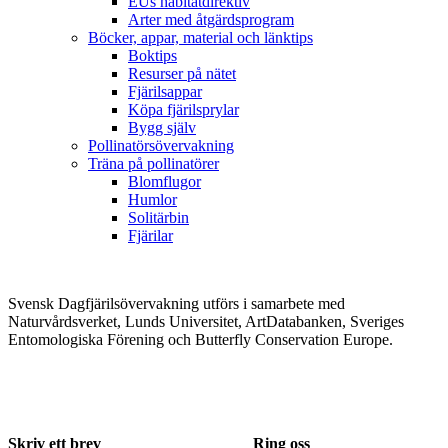
EUs habitatdirektiv
Arter med åtgärdsprogram
Böcker, appar, material och länktips
Boktips
Resurser på nätet
Fjärilsappar
Köpa fjärilsprylar
Bygg själv
Pollinatörsövervakning
Träna på pollinatörer
Blomflugor
Humlor
Solitärbin
Fjärilar
Svensk Dagfjärilsövervakning utförs i samarbete med
Naturvårdsverket, Lunds Universitet, ArtDatabanken, Sveriges
Entomologiska Förening och Butterfly Conservation Europe.
Skriv ett brev
Ring oss