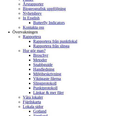
Årsrapporter
Biogeografisk uppföljning
Nyhetsbrev
In English
Butterfly Indicators
Kontakta oss
Övervakningen
Rapportera
Rapportera från punktlokal
Rapportera från slinga
Hur gör man?
Broschyr
Metoder
Snabbguide
Handledning
Miljöbeskrivning
Viktigaste filerna
Slingprotokoll
Punktprotokoll
Länkar & mer filer
Våra lokaler
Fjärilskarta
Lokala sidor
Gotland
Jämtland