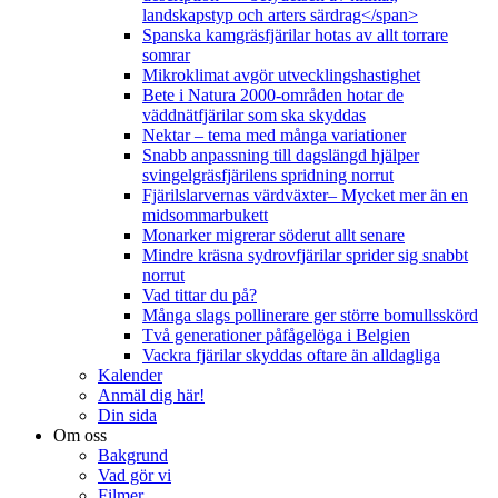
landskapstyp och arters särdrag</span>
Spanska kamgräsfjärilar hotas av allt torrare
somrar
Mikroklimat avgör utvecklingshastighet
Bete i Natura 2000-områden hotar de
väddnätfjärilar som ska skyddas
Nektar – tema med många variationer
Snabb anpassning till dagslängd hjälper
svingelgräsfjärilens spridning norrut
Fjärilslarvernas värdväxter– Mycket mer än en
midsommarbukett
Monarker migrerar söderut allt senare
Mindre kräsna sydrovfjärilar sprider sig snabbt
norrut
Vad tittar du på?
Många slags pollinerare ger större bomullsskörd
Två generationer påfågelöga i Belgien
Vackra fjärilar skyddas oftare än alldagliga
Kalender
Anmäl dig här!
Din sida
Om oss
Bakgrund
Vad gör vi
Filmer