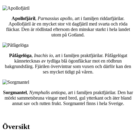
Apollofjäril
,
Parnassius apollo
, art i familjen riddarfjärilar.
Apollofjäril är en mycket stor vit dagfjäril med svarta och röda
fläckar. Den är rödlistad eftersom den minskar starkt i hela landet
utom på Gotland.
Påfågelöga
,
Inachis io
, art i familjen praktfjärilar. Påfågelögat
kännetecknas av tydliga blå ögonfläckar mot en rödbrun
bakgrundsfärg. Fjärilen övervintrar som vuxen och därför kan den
ses mycket tidigt på våren.
Sorgmantel
,
Nymphalis antiopa
, art i familjen praktfjärilar. Den har
mörkt sammetsbruna vingar med bred, gul ytterkant och äter bland
annat sav och rutten frukt. Sorgmantel finns i hela Sverige.
Översikt