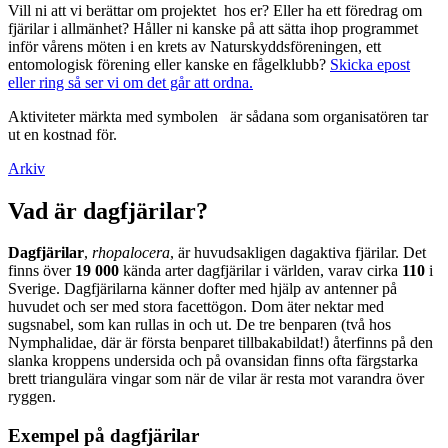
Vill ni att vi berättar om projektet hos er? Eller ha ett föredrag om
fjärilar i allmänhet? Håller ni kanske på att sätta ihop programmet
inför vårens möten i en krets av Naturskyddsföreningen, ett
entomologisk förening eller kanske en fågelklubb?
Skicka epost
eller ring så ser vi om det går att ordna.
Aktiviteter märkta med symbolen
är sådana som organisatören tar
ut en kostnad för.
Arkiv
Vad är dagfjärilar?
Dagfjärilar
,
rhopalocera
, är huvudsakligen dagaktiva fjärilar. Det
finns över
19 000
kända arter dagfjärilar i världen, varav cirka
110
i
Sverige. Dagfjärilarna känner dofter med hjälp av antenner på
huvudet och ser med stora facettögon. Dom äter nektar med
sugsnabel, som kan rullas in och ut. De tre benparen (två hos
Nymphalidae, där är första benparet tillbakabildat!) återfinns på den
slanka kroppens undersida och på ovansidan finns ofta färgstarka
brett triangulära vingar som när de vilar är resta mot varandra över
ryggen.
Exempel på dagfjärilar