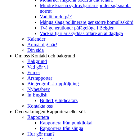
Mindre kräsna sydrovfjärilar sprider sig snabbt
norrut
Vad tittar du på?
Många slags pollinerare ger större bomullsskörd
Två generationer påfågelöga i Belgien
Vackra fjärilar skyddas oftare än alldagliga
Kalender
Anmäl dig här!
Din sida
Om oss
Kontakt och bakgrund
Bakgrund
Vad gör vi
Filmer
Årsrapporter
Biogeografisk uppföljning
Nyhetsbrev
In English
Butterfly Indicators
Kontakta oss
Övervakningen
Rapportera eller sök
Rapportera
Rapportera från punktlokal
Rapportera från slinga
Hur gör man?