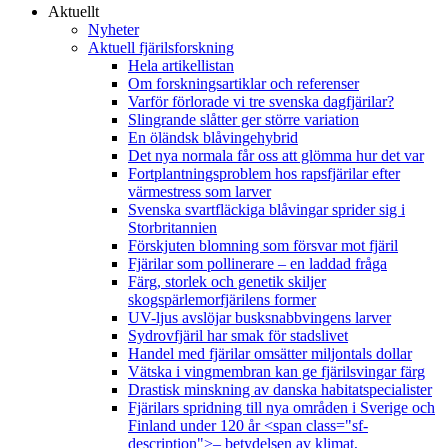
Aktuellt
Nyheter
Aktuell fjärilsforskning
Hela artikellistan
Om forskningsartiklar och referenser
Varför förlorade vi tre svenska dagfjärilar?
Slingrande slåtter ger större variation
En öländsk blåvingehybrid
Det nya normala får oss att glömma hur det var
Fortplantningsproblem hos rapsfjärilar efter
värmestress som larver
Svenska svartfläckiga blåvingar sprider sig i
Storbritannien
Förskjuten blomning som försvar mot fjäril
Fjärilar som pollinerare – en laddad fråga
Färg, storlek och genetik skiljer
skogspärlemorfjärilens former
UV-ljus avslöjar busksnabbvingens larver
Sydrovfjäril har smak för stadslivet
Handel med fjärilar omsätter miljontals dollar
Vätska i vingmembran kan ge fjärilsvingar färg
Drastisk minskning av danska habitatspecialister
Fjärilars spridning till nya områden i Sverige och
Finland under 120 år <span class="sf-
description">– betydelsen av klimat,