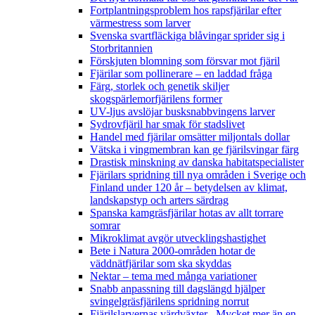
Fortplantningsproblem hos rapsfjärilar efter
värmestress som larver
Svenska svartfläckiga blåvingar sprider sig i
Storbritannien
Förskjuten blomning som försvar mot fjäril
Fjärilar som pollinerare – en laddad fråga
Färg, storlek och genetik skiljer
skogspärlemorfjärilens former
UV-ljus avslöjar busksnabbvingens larver
Sydrovfjäril har smak för stadslivet
Handel med fjärilar omsätter miljontals dollar
Vätska i vingmembran kan ge fjärilsvingar färg
Drastisk minskning av danska habitatspecialister
Fjärilars spridning till nya områden i Sverige och
Finland under 120 år
– betydelsen av klimat,
landskapstyp och arters särdrag
Spanska kamgräsfjärilar hotas av allt torrare
somrar
Mikroklimat avgör utvecklingshastighet
Bete i Natura 2000-områden hotar de
väddnätfjärilar som ska skyddas
Nektar – tema med många variationer
Snabb anpassning till dagslängd hjälper
svingelgräsfjärilens spridning norrut
Fjärilslarvernas värdväxter– Mycket mer än en