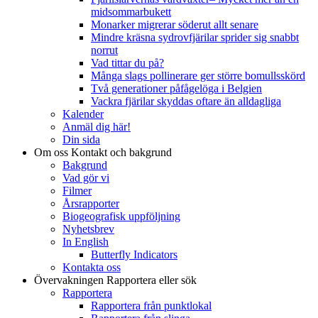
midsommarbukett
Monarker migrerar söderut allt senare
Mindre kräsna sydrovfjärilar sprider sig snabbt
norrut
Vad tittar du på?
Många slags pollinerare ger större bomullsskörd
Två generationer påfågelöga i Belgien
Vackra fjärilar skyddas oftare än alldagliga
Kalender
Anmäl dig här!
Din sida
Om oss
Kontakt och bakgrund
Bakgrund
Vad gör vi
Filmer
Årsrapporter
Biogeografisk uppföljning
Nyhetsbrev
In English
Butterfly Indicators
Kontakta oss
Övervakningen
Rapportera eller sök
Rapportera
Rapportera från punktlokal