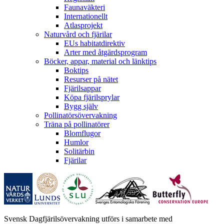
Faunaväkteri
Internationellt
Atlasprojekt
Naturvård och fjärilar
EUs habitatdirektiv
Arter med åtgärdsprogram
Böcker, appar, material och länktips
Boktips
Resurser på nätet
Fjärilsappar
Köpa fjärilsprylar
Bygg själv
Pollinatörsövervakning
Träna på pollinatörer
Blomflugor
Humlor
Solitärbin
Fjärilar
Svensk Dagfjärilsövervakning utförs i samarbete med