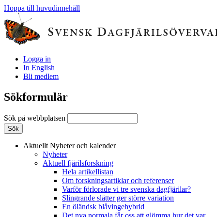
Hoppa till huvudinnehåll
Logga in
In English
Bli medlem
Sökformulär
Sök på webbplatsen
Aktuellt
Nyheter och kalender
Nyheter
Aktuell fjärilsforskning
Hela artikellistan
Om forskningsartiklar och referenser
Varför förlorade vi tre svenska dagfjärilar?
Slingrande slåtter ger större variation
En öländsk blåvingehybrid
Det nya normala får oss att glömma hur det var