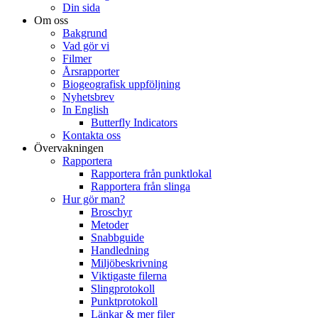
Din sida
Om oss
Bakgrund
Vad gör vi
Filmer
Årsrapporter
Biogeografisk uppföljning
Nyhetsbrev
In English
Butterfly Indicators
Kontakta oss
Övervakningen
Rapportera
Rapportera från punktlokal
Rapportera från slinga
Hur gör man?
Broschyr
Metoder
Snabbguide
Handledning
Miljöbeskrivning
Viktigaste filerna
Slingprotokoll
Punktprotokoll
Länkar & mer filer