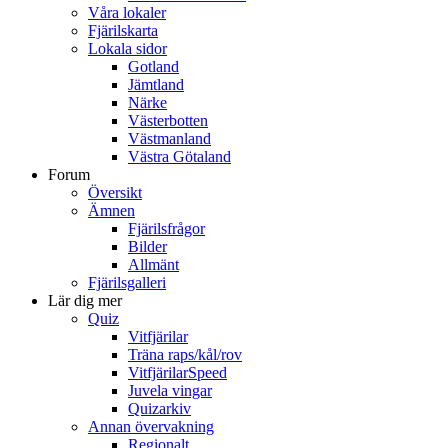
Våra lokaler
Fjärilskarta
Lokala sidor
Gotland
Jämtland
Närke
Västerbotten
Västmanland
Västra Götaland
Forum
Översikt
Ämnen
Fjärilsfrågor
Bilder
Allmänt
Fjärilsgalleri
Lär dig mer
Quiz
Vitfjärilar
Träna raps/kål/rov
VitfjärilarSpeed
Juvela vingar
Quizarkiv
Annan övervakning
Regionalt