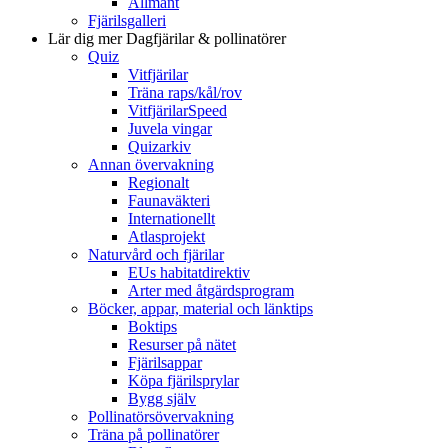
Allmänt
Fjärilsgalleri
Lär dig mer
Dagfjärilar & pollinatörer
Quiz
Vitfjärilar
Träna raps/kål/rov
VitfjärilarSpeed
Juvela vingar
Quizarkiv
Annan övervakning
Regionalt
Faunaväkteri
Internationellt
Atlasprojekt
Naturvård och fjärilar
EUs habitatdirektiv
Arter med åtgärdsprogram
Böcker, appar, material och länktips
Boktips
Resurser på nätet
Fjärilsappar
Köpa fjärilsprylar
Bygg själv
Pollinatörsövervakning
Träna på pollinatörer