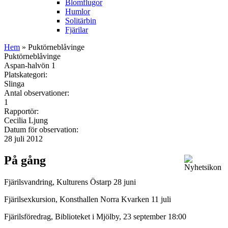
Blomflugor
Humlor
Solitärbin
Fjärilar
Hem
» Puktörneblåvinge
Puktörneblåvinge
Aspan-halvön 1
Platskategori:
Slinga
Antal observationer:
1
Rapportör:
Cecilia Ljung
Datum för observation:
28 juli 2012
På gång
Fjärilsvandring, Kulturens Östarp 28 juni
Fjärilsexkursion, Konsthallen Norra Kvarken 11 juli
Fjärilsföredrag, Biblioteket i Mjölby, 23 september 18:00