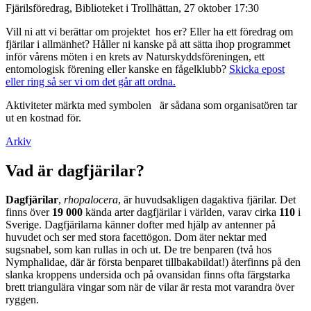
Fjärilsföredrag, Biblioteket i Trollhättan, 27 oktober 17:30
Vill ni att vi berättar om projektet hos er? Eller ha ett föredrag om
fjärilar i allmänhet? Håller ni kanske på att sätta ihop programmet
inför vårens möten i en krets av Naturskyddsföreningen, ett
entomologisk förening eller kanske en fågelklubb?
Skicka epost
eller ring så ser vi om det går att ordna.
Aktiviteter märkta med symbolen
är sådana som organisatören tar
ut en kostnad för.
Arkiv
Vad är dagfjärilar?
Dagfjärilar
,
rhopalocera
, är huvudsakligen dagaktiva fjärilar. Det
finns över
19 000
kända arter dagfjärilar i världen, varav cirka
110
i
Sverige. Dagfjärilarna känner dofter med hjälp av antenner på
huvudet och ser med stora facettögon. Dom äter nektar med
sugsnabel, som kan rullas in och ut. De tre benparen (två hos
Nymphalidae, där är första benparet tillbakabildat!) återfinns på den
slanka kroppens undersida och på ovansidan finns ofta färgstarka
brett triangulära vingar som när de vilar är resta mot varandra över
ryggen.