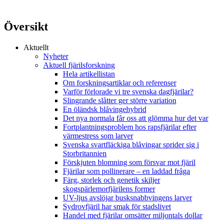
Översikt
Aktuellt
Nyheter
Aktuell fjärilsforskning
Hela artikellistan
Om forskningsartiklar och referenser
Varför förlorade vi tre svenska dagfjärilar?
Slingrande slåtter ger större variation
En öländsk blåvingehybrid
Det nya normala får oss att glömma hur det var
Fortplantningsproblem hos rapsfjärilar efter
värmestress som larver
Svenska svartfläckiga blåvingar sprider sig i
Storbritannien
Förskjuten blomning som försvar mot fjäril
Fjärilar som pollinerare – en laddad fråga
Färg, storlek och genetik skiljer
skogspärlemorfjärilens former
UV-ljus avslöjar busksnabbvingens larver
Sydrovfjäril har smak för stadslivet
Handel med fjärilar omsätter miljontals dollar