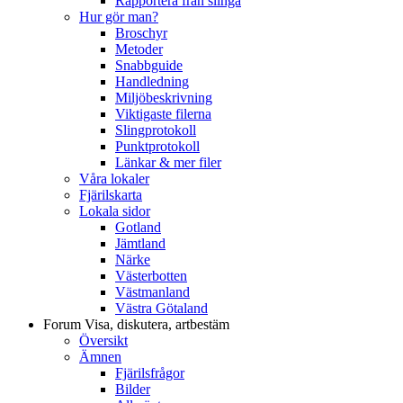
Rapportera från slinga
Hur gör man?
Broschyr
Metoder
Snabbguide
Handledning
Miljöbeskrivning
Viktigaste filerna
Slingprotokoll
Punktprotokoll
Länkar & mer filer
Våra lokaler
Fjärilskarta
Lokala sidor
Gotland
Jämtland
Närke
Västerbotten
Västmanland
Västra Götaland
Forum
Visa, diskutera, artbestäm
Översikt
Ämnen
Fjärilsfrågor
Bilder