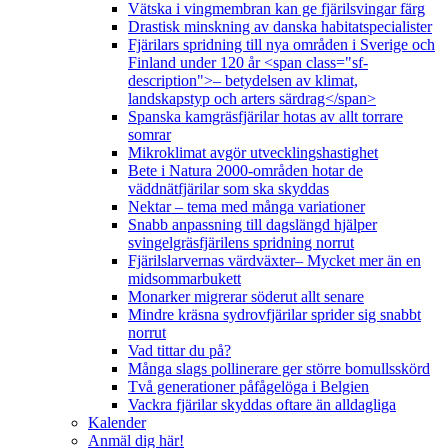
Vätska i vingmembran kan ge fjärilsvingar färg
Drastisk minskning av danska habitatspecialister
Fjärilars spridning till nya områden i Sverige och
Finland under 120 år <span class="sf-
description">– betydelsen av klimat,
landskapstyp och arters särdrag</span>
Spanska kamgräsfjärilar hotas av allt torrare
somrar
Mikroklimat avgör utvecklingshastighet
Bete i Natura 2000-områden hotar de
väddnätfjärilar som ska skyddas
Nektar – tema med många variationer
Snabb anpassning till dagslängd hjälper
svingelgräsfjärilens spridning norrut
Fjärilslarvernas värdväxter– Mycket mer än en
midsommarbukett
Monarker migrerar söderut allt senare
Mindre kräsna sydrovfjärilar sprider sig snabbt
norrut
Vad tittar du på?
Många slags pollinerare ger större bomullsskörd
Två generationer påfågelöga i Belgien
Vackra fjärilar skyddas oftare än alldagliga
Kalender
Anmäl dig här!