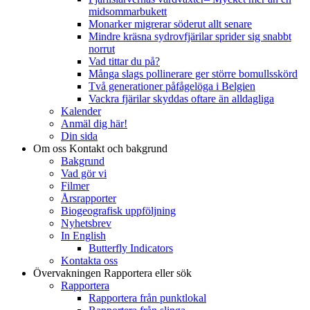
midsommarbukett
Monarker migrerar söderut allt senare
Mindre kräsna sydrovfjärilar sprider sig snabbt
norrut
Vad tittar du på?
Många slags pollinerare ger större bomullsskörd
Två generationer påfågelöga i Belgien
Vackra fjärilar skyddas oftare än alldagliga
Kalender
Anmäl dig här!
Din sida
Om oss
Kontakt och bakgrund
Bakgrund
Vad gör vi
Filmer
Årsrapporter
Biogeografisk uppföljning
Nyhetsbrev
In English
Butterfly Indicators
Kontakta oss
Övervakningen
Rapportera eller sök
Rapportera
Rapportera från punktlokal