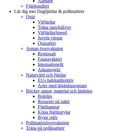
Allmänt
Fjärilsgalleri
Lär dig mer
Dagfjärilar & pollinatörer
Quiz
Vitfjärilar
Träna raps/kål/rov
VitfjärilarSpeed
Juvela vingar
Quizarkiv
Annan övervakning
Regionalt
Faunaväkteri
Internationellt
Atlasprojekt
Naturvård och fjärilar
EUs habitatdirektiv
Arter med åtgärdsprogram
Böcker, appar, material och länktips
Boktips
Resurser på nätet
Fjärilsappar
Köpa fjärilsprylar
Bygg själv
Pollinatörsövervakning
Träna på pollinatörer