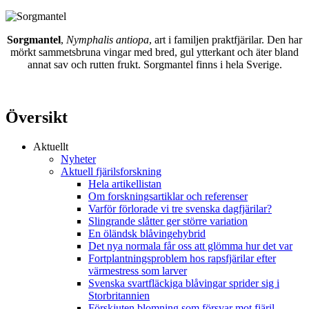
Sorgmantel
,
Nymphalis antiopa
, art i familjen praktfjärilar. Den har
mörkt sammetsbruna vingar med bred, gul ytterkant och äter bland
annat sav och rutten frukt. Sorgmantel finns i hela Sverige.
Översikt
Aktuellt
Nyheter
Aktuell fjärilsforskning
Hela artikellistan
Om forskningsartiklar och referenser
Varför förlorade vi tre svenska dagfjärilar?
Slingrande slåtter ger större variation
En öländsk blåvingehybrid
Det nya normala får oss att glömma hur det var
Fortplantningsproblem hos rapsfjärilar efter
värmestress som larver
Svenska svartfläckiga blåvingar sprider sig i
Storbritannien
Förskjuten blomning som försvar mot fjäril