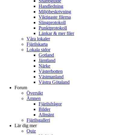
Snabbguide
Handledning
Miljöbeskrivning
Viktigaste filerna
Slingprotokoll
Punktprotokoll
Länkar & mer filer
Våra lokaler
Fjärilskarta
Lokala sidor
Gotland
Jämtland
Närke
Västerbotten
Västmanland
Västra Götaland
Forum
Översikt
Ämnen
Fjärilsfrågor
Bilder
Allmänt
Fjärilsgalleri
Lär dig mer
Quiz