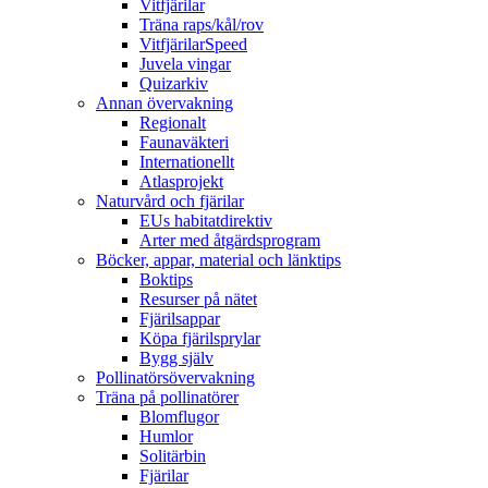
Vitfjärilar
Träna raps/kål/rov
VitfjärilarSpeed
Juvela vingar
Quizarkiv
Annan övervakning
Regionalt
Faunaväkteri
Internationellt
Atlasprojekt
Naturvård och fjärilar
EUs habitatdirektiv
Arter med åtgärdsprogram
Böcker, appar, material och länktips
Boktips
Resurser på nätet
Fjärilsappar
Köpa fjärilsprylar
Bygg själv
Pollinatörsövervakning
Träna på pollinatörer
Blomflugor
Humlor
Solitärbin
Fjärilar