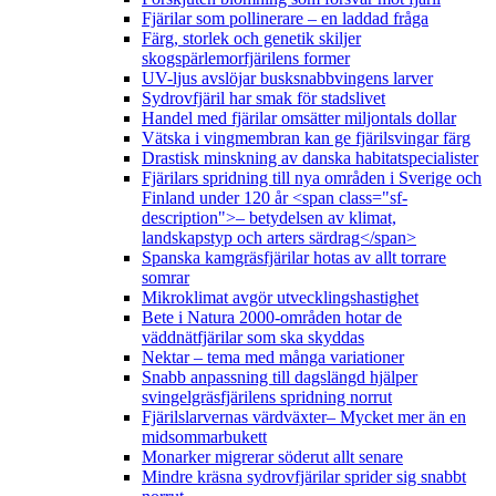
Fjärilar som pollinerare – en laddad fråga
Färg, storlek och genetik skiljer
skogspärlemorfjärilens former
UV-ljus avslöjar busksnabbvingens larver
Sydrovfjäril har smak för stadslivet
Handel med fjärilar omsätter miljontals dollar
Vätska i vingmembran kan ge fjärilsvingar färg
Drastisk minskning av danska habitatspecialister
Fjärilars spridning till nya områden i Sverige och
Finland under 120 år <span class="sf-
description">– betydelsen av klimat,
landskapstyp och arters särdrag</span>
Spanska kamgräsfjärilar hotas av allt torrare
somrar
Mikroklimat avgör utvecklingshastighet
Bete i Natura 2000-områden hotar de
väddnätfjärilar som ska skyddas
Nektar – tema med många variationer
Snabb anpassning till dagslängd hjälper
svingelgräsfjärilens spridning norrut
Fjärilslarvernas värdväxter– Mycket mer än en
midsommarbukett
Monarker migrerar söderut allt senare
Mindre kräsna sydrovfjärilar sprider sig snabbt