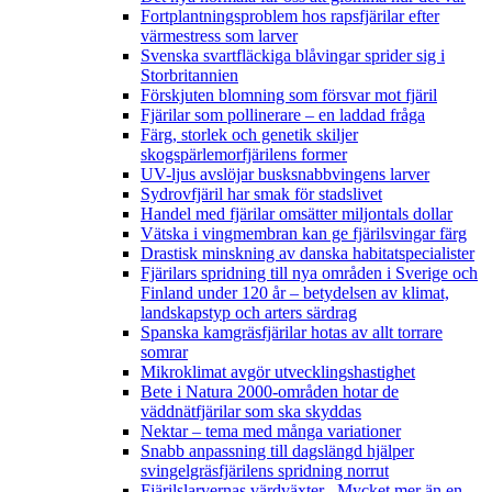
Fortplantningsproblem hos rapsfjärilar efter
värmestress som larver
Svenska svartfläckiga blåvingar sprider sig i
Storbritannien
Förskjuten blomning som försvar mot fjäril
Fjärilar som pollinerare – en laddad fråga
Färg, storlek och genetik skiljer
skogspärlemorfjärilens former
UV-ljus avslöjar busksnabbvingens larver
Sydrovfjäril har smak för stadslivet
Handel med fjärilar omsätter miljontals dollar
Vätska i vingmembran kan ge fjärilsvingar färg
Drastisk minskning av danska habitatspecialister
Fjärilars spridning till nya områden i Sverige och
Finland under 120 år
– betydelsen av klimat,
landskapstyp och arters särdrag
Spanska kamgräsfjärilar hotas av allt torrare
somrar
Mikroklimat avgör utvecklingshastighet
Bete i Natura 2000-områden hotar de
väddnätfjärilar som ska skyddas
Nektar – tema med många variationer
Snabb anpassning till dagslängd hjälper
svingelgräsfjärilens spridning norrut
Fjärilslarvernas värdväxter– Mycket mer än en