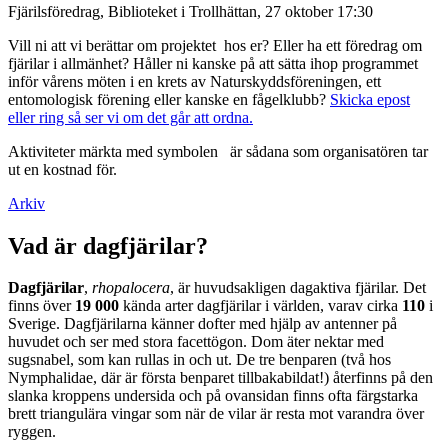
Fjärilsföredrag, Biblioteket i Trollhättan, 27 oktober 17:30
Vill ni att vi berättar om projektet hos er? Eller ha ett föredrag om
fjärilar i allmänhet? Håller ni kanske på att sätta ihop programmet
inför vårens möten i en krets av Naturskyddsföreningen, ett
entomologisk förening eller kanske en fågelklubb?
Skicka epost
eller ring så ser vi om det går att ordna.
Aktiviteter märkta med symbolen
är sådana som organisatören tar
ut en kostnad för.
Arkiv
Vad är dagfjärilar?
Dagfjärilar
,
rhopalocera
, är huvudsakligen dagaktiva fjärilar. Det
finns över
19 000
kända arter dagfjärilar i världen, varav cirka
110
i
Sverige. Dagfjärilarna känner dofter med hjälp av antenner på
huvudet och ser med stora facettögon. Dom äter nektar med
sugsnabel, som kan rullas in och ut. De tre benparen (två hos
Nymphalidae, där är första benparet tillbakabildat!) återfinns på den
slanka kroppens undersida och på ovansidan finns ofta färgstarka
brett triangulära vingar som när de vilar är resta mot varandra över
ryggen.