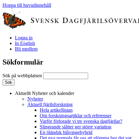
Hoppa till huvudinnehåll
Logga in
In English
Bli medlem
Sökformulär
Sök på webbplatsen
Aktuellt
Nyheter och kalender
Nyheter
Aktuell fjärilsforskning
Hela artikellistan
Om forskningsartiklar och referenser
Varför förlorade vi tre svenska dagfjärilar?
Slingrande slåtter ger större variation
En öländsk blåvingehybrid
Det nya normala får oss att glömma hur det var