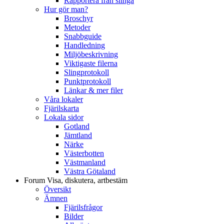
Rapportera från slinga
Hur gör man?
Broschyr
Metoder
Snabbguide
Handledning
Miljöbeskrivning
Viktigaste filerna
Slingprotokoll
Punktprotokoll
Länkar & mer filer
Våra lokaler
Fjärilskarta
Lokala sidor
Gotland
Jämtland
Närke
Västerbotten
Västmanland
Västra Götaland
Forum
Visa, diskutera, artbestäm
Översikt
Ämnen
Fjärilsfrågor
Bilder