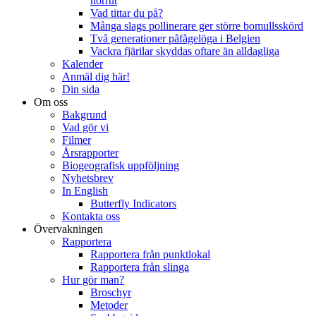
norrut
Vad tittar du på?
Många slags pollinerare ger större bomullsskörd
Två generationer påfågelöga i Belgien
Vackra fjärilar skyddas oftare än alldagliga
Kalender
Anmäl dig här!
Din sida
Om oss
Bakgrund
Vad gör vi
Filmer
Årsrapporter
Biogeografisk uppföljning
Nyhetsbrev
In English
Butterfly Indicators
Kontakta oss
Övervakningen
Rapportera
Rapportera från punktlokal
Rapportera från slinga
Hur gör man?
Broschyr
Metoder