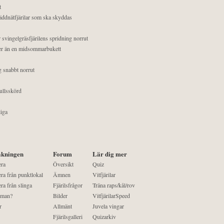
t
äddnätfjärilar som ska skyddas
 svingelgräsfjärilens spridning norrut
mer än en midsommarbukett
g snabbt norrut
ullsskörd
liga
kningen
Forum
Lär dig mer
era
Översikt
Quiz
ra från punktlokal
Ämnen
Vitfjärilar
ra från slinga
Fjärilsfrågor
Träna raps/kål/rov
 man?
Bilder
VitfjärilarSpeed
r
Allmänt
Juvela vingar
Fjärilsgalleri
Quizarkiv