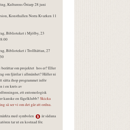
ring, Kulturens Östarp 28 juni
rsion, Konsthallen Norra Kvarken 11
rag, Biblioteket i Mjölby, 23
18:00
rag, Biblioteket i Trollhättan, 27
:30
vi berättar om projektet hos er? Eller
rag om fjärilar i allmänhet? Håller ni
tt sätta ihop programmet inför
n i en krets av
föreningen, ett entomologisk
ler kanske en fågelklubb?
Skicka
ring så ser vi om det går att ordna.
r märkta med symbolen
är sådana
tören tar ut en kostnad för.