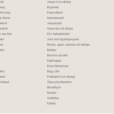
ide
Annan övervakning
ning
Regionalt
krivning
Faunaväkteri
e filerna
Internationellt
tokoll
Atlasprojekt
tokoll
Naturvård och fjärilar
 mer filer
EUs habitatdirektiv
aler
Arter med åtgärdsprogram
rta
Böcker, appar, material och länktips
idor
Boktips
Resurser på nätet
d
Fjärilsappar
Köpa fjärilsprylar
tten
Bygg själv
land
Pollinatörsövervakning
ötaland
Träna på pollinatörer
Blomflugor
Humlor
Solitärbin
Fjärilar