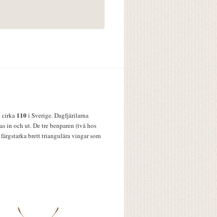
110
v cirka
i Sverige. Dagfjärilarna
s in och ut. De tre benparen (två hos
färgstarka brett triangulära vingar som