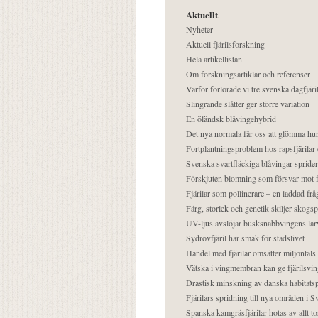
Aktuellt
Nyheter
Aktuell fjärilsforskning
Hela artikellistan
Om forskningsartiklar och referenser
Varför förlorade vi tre svenska dagfjäri
Slingrande slåtter ger större variation
En öländsk blåvingehybrid
Det nya normala får oss att glömma hur
Fortplantningsproblem hos rapsfjärilar 
Svenska svartfläckiga blåvingar sprider 
Förskjuten blomning som försvar mot fj
Fjärilar som pollinerare – en laddad frå
Färg, storlek och genetik skiljer skogs
UV-ljus avslöjar busksnabbvingens lar
Sydrovfjäril har smak för stadslivet
Handel med fjärilar omsätter miljontals 
Vätska i vingmembran kan ge fjärilsvin
Drastisk minskning av danska habitatsp
Fjärilars spridning till nya områden i
Spanska kamgräsfjärilar hotas av allt t