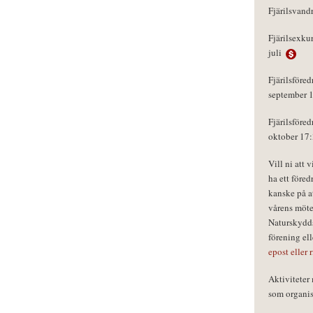
Fjärilsvand
Fjärilsexku
juli
Fjärilsföred
september 
Fjärilsföred
oktober 17
Vill ni att 
ha ett föred
kanske på a
vårens möte
Naturskydds
förening el
epost eller 
Aktivitete
som organisa