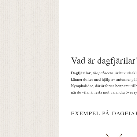
Vad är dagfjärilar
Dagfjärilar
,
rhopalocera
, är huvudsakl
känner dofter med hjälp av antenner på 
Nymphalidae, där är första benparet till
när de vilar är resta mot varandra över r
EXEMPEL PÅ DAGFJÄ