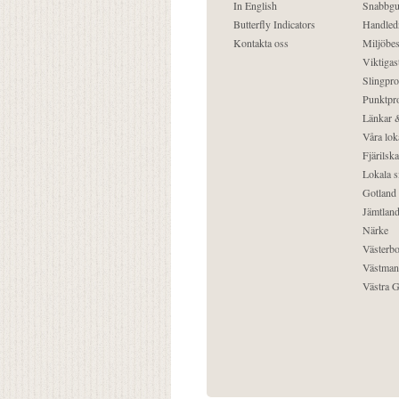
In English
Snabbgu
Butterfly Indicators
Handled
Kontakta oss
Miljöbes
Viktigast
Slingpro
Punktpro
Länkar &
Våra lok
Fjärilska
Lokala s
Gotland
Jämtlan
Närke
Västerbo
Västman
Västra G