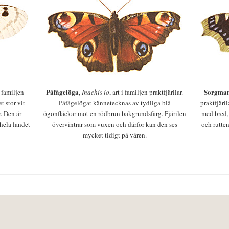
Påfågelöga
Sorgman
 i familjen
,
Inachis io
, art i familjen praktfjärilar.
t stor vit
Påfågelögat kännetecknas av tydliga blå
praktfjäri
r. Den är
ögonfläckar mot en rödbrun bakgrundsfärg. Fjärilen
med bred,
 hela landet
övervintrar som vuxen och därför kan den ses
och rutten
mycket tidigt på våren.