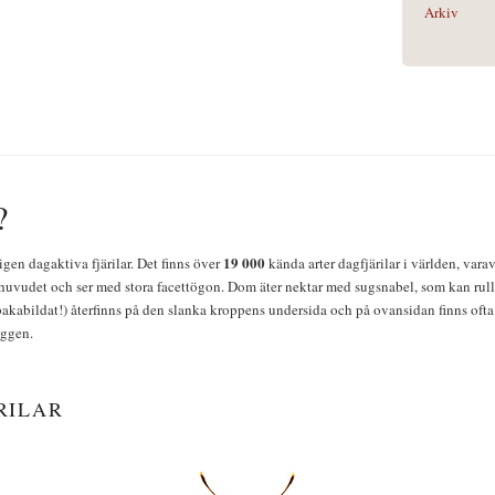
Arkiv
?
19 000
igen dagaktiva fjärilar. Det finns över
kända arter dagfjärilar i världen, vara
huvudet och ser med stora facettögon. Dom äter nektar med sugsnabel, som kan rulla
bakabildat!) återfinns på den slanka kroppens undersida och på ovansidan finns ofta 
yggen.
RILAR