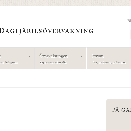
B
Sök
s
Övervakningen
Forum
och bakgrund
Rapportera eller sök
Visa, diskutera, artbestäm
PÅ G