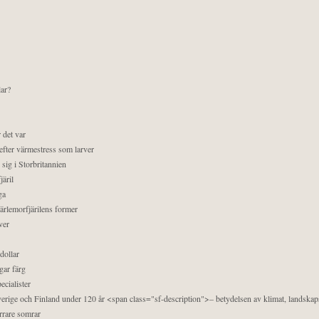
lar?
 det var
efter värmestress som larver
sig i Storbritannien
äril
ga
pärlemorfjärilens former
ver
dollar
gar färg
ecialister
 Sverige och Finland under 120 år <span class="sf-description">– betydelsen av klimat, landska
orrare somrar