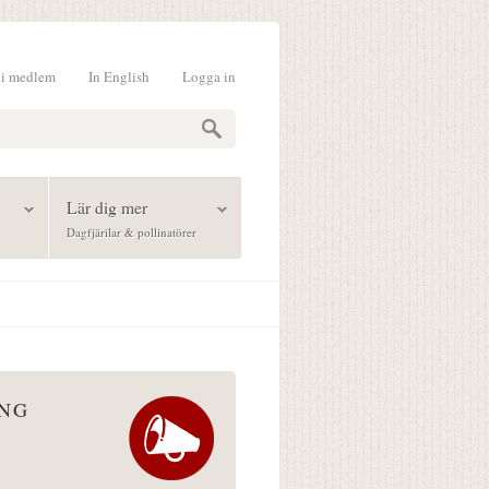
li medlem
In English
Logga in
formulär
Lär dig mer
Dagfjärilar & pollinatörer
ÅNG