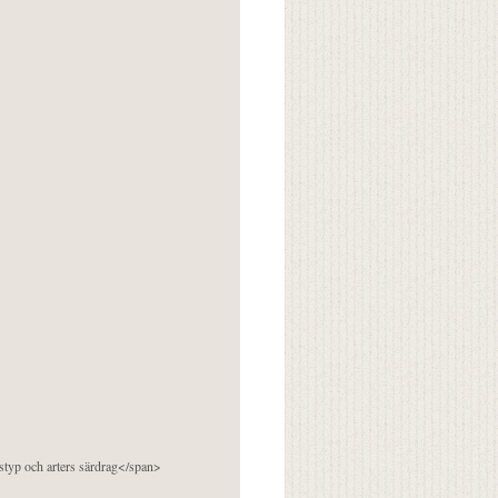
pstyp och arters särdrag</span>