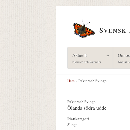
Hoppa till huvudinnehåll
Aktuellt
Om os
Nyheter och kalender
Kontakt 
Hem
» Puktörneblåvinge
Puktörneblåvinge
Ölands södra udde
Platskategori:
Slinga