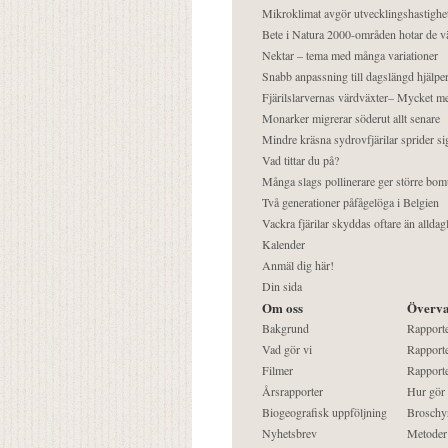
Mikroklimat avgör utvecklingshastighe
Bete i Natura 2000-områden hotar de v
Nektar – tema med många variationer
Snabb anpassning till dagslängd hjälper
Fjärilslarvernas värdväxter– Mycket 
Monarker migrerar söderut allt senare
Mindre kräsna sydrovfjärilar sprider si
Vad tittar du på?
Många slags pollinerare ger större bom
Två generationer påfågelöga i Belgien
Vackra fjärilar skyddas oftare än alldag
Kalender
Anmäl dig här!
Din sida
Om oss
Överva
Bakgrund
Rapport
Vad gör vi
Rapporte
Filmer
Rapporte
Årsrapporter
Hur gör
Biogeografisk uppföljning
Broschy
Nyhetsbrev
Metoder