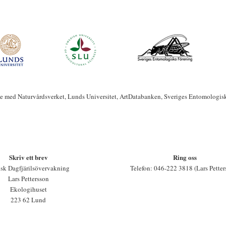
te med Naturvårdsverket, Lunds Universitet, ArtDatabanken, Sveriges Entomologis
Skriv ett brev
Ring oss
sk Dagfjärilsövervakning
Telefon: 046-222 3818 (Lars Petter
Lars Pettersson
Ekologihuset
223 62 Lund