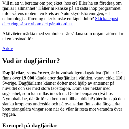
Vill ni att vi berättar om projektet hos er? Eller ha ett föredrag om
fjärilar i allmänhet? Håller ni kanske på att sätta ihop programmet
inför vårens möten i en krets av Naturskyddsföreningen, ett
entomologisk förening eller kanske en fågelklubb?
Skicka epost
eller ring så ser vi om det går att ordna.
Aktiviteter märkta med symbolen
är sådana som organisatören tar
ut en kostnad för.
Arkiv
Vad är dagfjärilar?
Dagfjärilar
,
rhopalocera
, är huvudsakligen dagaktiva fjärilar. Det
finns över
19 000
kända arter dagfjärilar i världen, varav cirka
110
i
Sverige. Dagfjärilarna känner dofter med hjälp av antenner på
huvudet och ser med stora facettögon. Dom äter nektar med
sugsnabel, som kan rullas in och ut. De tre benparen (två hos
Nymphalidae, där är första benparet tillbakabildat!) återfinns på den
slanka kroppens undersida och på ovansidan finns ofta färgstarka
brett triangulära vingar som när de vilar är resta mot varandra över
ryggen.
Exempel på dagfjärilar