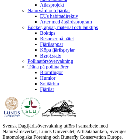
Atlasprojekt
Naturvård och fjärilar
EUs habitatdirektiv
Arter med åtgärdsprogram
Böcker, appar, material och länktips
Boktips
Resurser på nätet
Fjärilsappar
Köpa fjärilsprylar
Bygg själv
Pollinatörsövervakning
Träna på pollinatörer
Blomflugor
Humlor
Solitärbin
Fjärilar
Svensk Dagfjärilsövervakning utförs i samarbete med
Naturvårdsverket, Lunds Universitet, ArtDatabanken, Sveriges
Entomologiska Förening och Butterfly Conservation Europe.