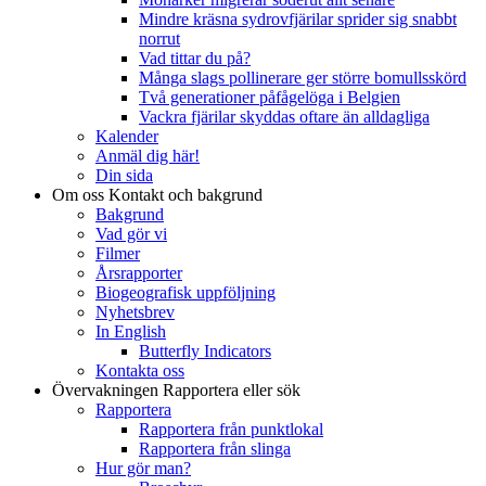
Mindre kräsna sydrovfjärilar sprider sig snabbt
norrut
Vad tittar du på?
Många slags pollinerare ger större bomullsskörd
Två generationer påfågelöga i Belgien
Vackra fjärilar skyddas oftare än alldagliga
Kalender
Anmäl dig här!
Din sida
Om oss
Kontakt och bakgrund
Bakgrund
Vad gör vi
Filmer
Årsrapporter
Biogeografisk uppföljning
Nyhetsbrev
In English
Butterfly Indicators
Kontakta oss
Övervakningen
Rapportera eller sök
Rapportera
Rapportera från punktlokal
Rapportera från slinga
Hur gör man?