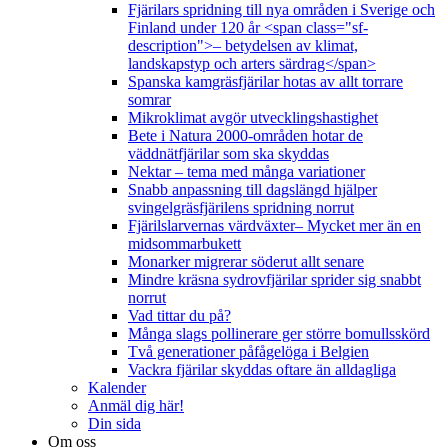
Fjärilars spridning till nya områden i Sverige och
Finland under 120 år <span class="sf-
description">– betydelsen av klimat,
landskapstyp och arters särdrag</span>
Spanska kamgräsfjärilar hotas av allt torrare
somrar
Mikroklimat avgör utvecklingshastighet
Bete i Natura 2000-områden hotar de
väddnätfjärilar som ska skyddas
Nektar – tema med många variationer
Snabb anpassning till dagslängd hjälper
svingelgräsfjärilens spridning norrut
Fjärilslarvernas värdväxter– Mycket mer än en
midsommarbukett
Monarker migrerar söderut allt senare
Mindre kräsna sydrovfjärilar sprider sig snabbt
norrut
Vad tittar du på?
Många slags pollinerare ger större bomullsskörd
Två generationer påfågelöga i Belgien
Vackra fjärilar skyddas oftare än alldagliga
Kalender
Anmäl dig här!
Din sida
Om oss