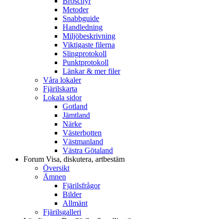
Broschyr
Metoder
Snabbguide
Handledning
Miljöbeskrivning
Viktigaste filerna
Slingprotokoll
Punktprotokoll
Länkar & mer filer
Våra lokaler
Fjärilskarta
Lokala sidor
Gotland
Jämtland
Närke
Västerbotten
Västmanland
Västra Götaland
Forum
Visa, diskutera, artbestäm
Översikt
Ämnen
Fjärilsfrågor
Bilder
Allmänt
Fjärilsgalleri