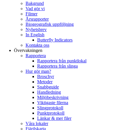
Bakgrund
Vad gör vi
Filmer
Årsrapporter
Biogeografisk uppföljning
Nyhetsbrev
In English
Butterfly Indicators
Kontakta oss
Övervakningen
Rapportera
Rapportera från punktlokal
Rapportera från slinga
Hur gör man?
Broschyr
Metoder
Snabbguide
Handledning
Miljöbeskrivning
Viktigaste filerna
Slingprotokoll
Punktprotokoll
Länkar & mer filer
Våra lokaler
Fjärilskarta