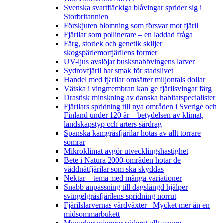
Svenska svartfläckiga blåvingar sprider sig i
Storbritannien
Förskjuten blomning som försvar mot fjäril
Fjärilar som pollinerare – en laddad fråga
Färg, storlek och genetik skiljer
skogspärlemorfjärilens former
UV-ljus avslöjar busksnabbvingens larver
Sydrovfjäril har smak för stadslivet
Handel med fjärilar omsätter miljontals dollar
Vätska i vingmembran kan ge fjärilsvingar färg
Drastisk minskning av danska habitatspecialister
Fjärilars spridning till nya områden i Sverige och
Finland under 120 år
– betydelsen av klimat,
landskapstyp och arters särdrag
Spanska kamgräsfjärilar hotas av allt torrare
somrar
Mikroklimat avgör utvecklingshastighet
Bete i Natura 2000-områden hotar de
väddnätfjärilar som ska skyddas
Nektar – tema med många variationer
Snabb anpassning till dagslängd hjälper
svingelgräsfjärilens spridning norrut
Fjärilslarvernas värdväxter– Mycket mer än en
midsommarbukett
Monarker migrerar söderut allt senare