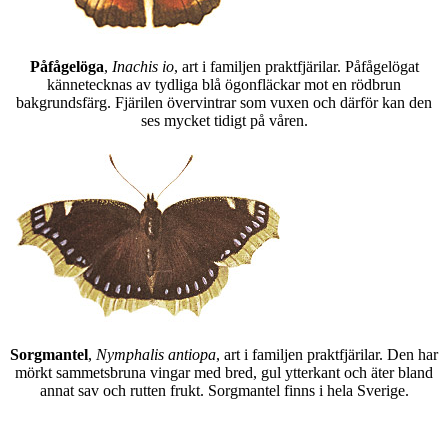
Påfågelöga
,
Inachis io
, art i familjen praktfjärilar. Påfågelögat
kännetecknas av tydliga blå ögonfläckar mot en rödbrun
bakgrundsfärg. Fjärilen övervintrar som vuxen och därför kan den
ses mycket tidigt på våren.
Sorgmantel
,
Nymphalis antiopa
, art i familjen praktfjärilar. Den har
mörkt sammetsbruna vingar med bred, gul ytterkant och äter bland
annat sav och rutten frukt. Sorgmantel finns i hela Sverige.