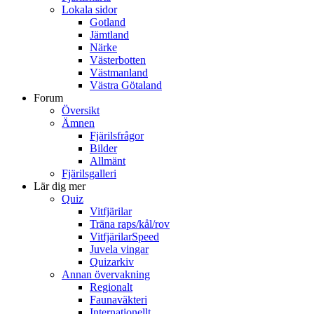
Lokala sidor
Gotland
Jämtland
Närke
Västerbotten
Västmanland
Västra Götaland
Forum
Översikt
Ämnen
Fjärilsfrågor
Bilder
Allmänt
Fjärilsgalleri
Lär dig mer
Quiz
Vitfjärilar
Träna raps/kål/rov
VitfjärilarSpeed
Juvela vingar
Quizarkiv
Annan övervakning
Regionalt
Faunaväkteri
Internationellt