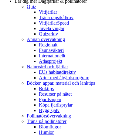
Lär dig mer
Dagfjärilar & pollinatörer
Quiz
Vitfjärilar
Träna raps/kål/rov
VitfjärilarSpeed
Juvela vingar
Quizarkiv
Annan övervakning
Regionalt
Faunaväkteri
Internationellt
Atlasprojekt
Naturvård och fjärilar
EUs habitatdirektiv
Arter med åtgärdsprogram
Böcker, appar, material och länktips
Boktips
Resurser på nätet
Fjärilsappar
Köpa fjärilsprylar
Bygg själv
Pollinatörsövervakning
Träna på pollinatörer
Blomflugor
Humlor