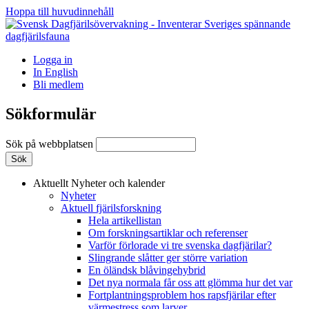
Hoppa till huvudinnehåll
Logga in
In English
Bli medlem
Sökformulär
Sök på webbplatsen
Aktuellt
Nyheter och kalender
Nyheter
Aktuell fjärilsforskning
Hela artikellistan
Om forskningsartiklar och referenser
Varför förlorade vi tre svenska dagfjärilar?
Slingrande slåtter ger större variation
En öländsk blåvingehybrid
Det nya normala får oss att glömma hur det var
Fortplantningsproblem hos rapsfjärilar efter
värmestress som larver