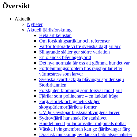
Översikt
Aktuellt
Nyheter
Aktuell fjärilsforskning
Hela artikellistan
Om forskningsartiklar och referenser
Varför förlorade vi tre svenska dagfjärilar?
Slingrande slåtter ger större variation
En öländsk blåvingehybrid
Det nya normala får oss att glömma hur det var
Fortplantningsproblem hos rapsfjärilar efter
värmestress som larver
Svenska svartfläckiga blåvingar sprider sig i
Storbritannien
Förskjuten blomning som försvar mot fjäril
Fjärilar som pollinerare – en laddad fråga
Färg, storlek och genetik skiljer
skogspärlemorfjärilens former
UV-ljus avslöjar busksnabbvingens larver
Sydrovfjäril har smak för stadslivet
Handel med fjärilar omsätter miljontals dollar
Vätska i vingmembran kan ge fjärilsvingar färg
Drastisk minskning av danska habitatspecialister