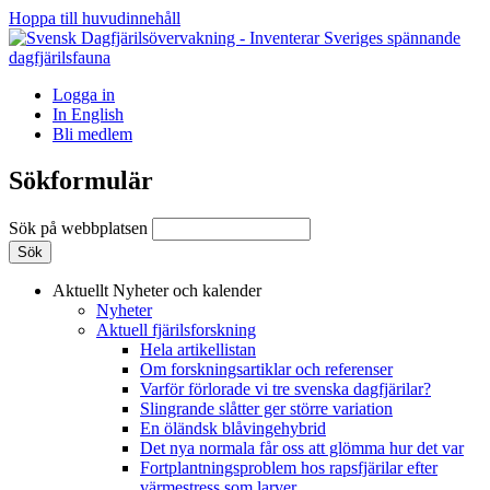
Hoppa till huvudinnehåll
Logga in
In English
Bli medlem
Sökformulär
Sök på webbplatsen
Aktuellt
Nyheter och kalender
Nyheter
Aktuell fjärilsforskning
Hela artikellistan
Om forskningsartiklar och referenser
Varför förlorade vi tre svenska dagfjärilar?
Slingrande slåtter ger större variation
En öländsk blåvingehybrid
Det nya normala får oss att glömma hur det var
Fortplantningsproblem hos rapsfjärilar efter
värmestress som larver