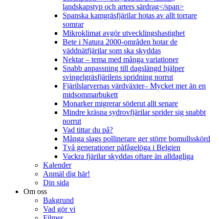
landskapstyp och arters särdrag</span>
Spanska kamgräsfjärilar hotas av allt torrare
somrar
Mikroklimat avgör utvecklingshastighet
Bete i Natura 2000-områden hotar de
väddnätfjärilar som ska skyddas
Nektar – tema med många variationer
Snabb anpassning till dagslängd hjälper
svingelgräsfjärilens spridning norrut
Fjärilslarvernas värdväxter– Mycket mer än en
midsommarbukett
Monarker migrerar söderut allt senare
Mindre kräsna sydrovfjärilar sprider sig snabbt
norrut
Vad tittar du på?
Många slags pollinerare ger större bomullsskörd
Två generationer påfågelöga i Belgien
Vackra fjärilar skyddas oftare än alldagliga
Kalender
Anmäl dig här!
Din sida
Om oss
Bakgrund
Vad gör vi
Filmer