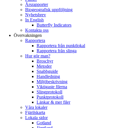
Årsrapporter
Biogeografisk uppföljning
Nyhetsbrev
In English
Butterfly Indicators
Kontakta oss
Övervakningen
Rapportera
Rapportera från punktlokal
Rapportera från slinga
Hur gör man?
Broschyr
Metoder
Snabbguide
Handledning
Miljöbeskrivning
Viktigaste filerna
Slingprotokoll
Punktprotokoll
Länkar & mer filer
Våra lokaler
Fjärilskarta
Lokala sidor
Gotland
Jämtland