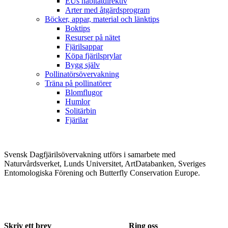
EUs habitatdirektiv
Arter med åtgärdsprogram
Böcker, appar, material och länktips
Boktips
Resurser på nätet
Fjärilsappar
Köpa fjärilsprylar
Bygg själv
Pollinatörsövervakning
Träna på pollinatörer
Blomflugor
Humlor
Solitärbin
Fjärilar
Svensk Dagfjärilsövervakning utförs i samarbete med
Naturvårdsverket, Lunds Universitet, ArtDatabanken, Sveriges
Entomologiska Förening och Butterfly Conservation Europe.
Skriv ett brev
Ring oss