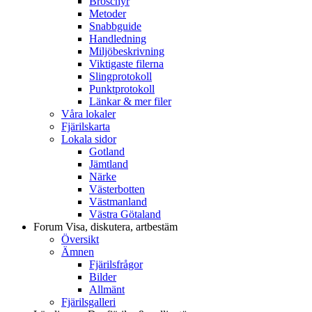
Broschyr
Metoder
Snabbguide
Handledning
Miljöbeskrivning
Viktigaste filerna
Slingprotokoll
Punktprotokoll
Länkar & mer filer
Våra lokaler
Fjärilskarta
Lokala sidor
Gotland
Jämtland
Närke
Västerbotten
Västmanland
Västra Götaland
Forum
Visa, diskutera, artbestäm
Översikt
Ämnen
Fjärilsfrågor
Bilder
Allmänt
Fjärilsgalleri