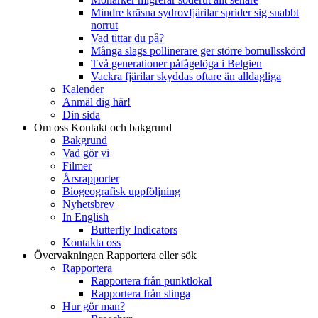
Mindre kräsna sydrovfjärilar sprider sig snabbt
norrut
Vad tittar du på?
Många slags pollinerare ger större bomullsskörd
Två generationer påfågelöga i Belgien
Vackra fjärilar skyddas oftare än alldagliga
Kalender
Anmäl dig här!
Din sida
Om oss
Kontakt och bakgrund
Bakgrund
Vad gör vi
Filmer
Årsrapporter
Biogeografisk uppföljning
Nyhetsbrev
In English
Butterfly Indicators
Kontakta oss
Övervakningen
Rapportera eller sök
Rapportera
Rapportera från punktlokal
Rapportera från slinga
Hur gör man?