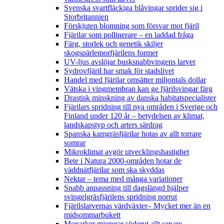
Svenska svartfläckiga blåvingar sprider sig i
Storbritannien
Förskjuten blomning som försvar mot fjäril
Fjärilar som pollinerare – en laddad fråga
Färg, storlek och genetik skiljer
skogspärlemorfjärilens former
UV-ljus avslöjar busksnabbvingens larver
Sydrovfjäril har smak för stadslivet
Handel med fjärilar omsätter miljontals dollar
Vätska i vingmembran kan ge fjärilsvingar färg
Drastisk minskning av danska habitatspecialister
Fjärilars spridning till nya områden i Sverige och
Finland under 120 år
– betydelsen av klimat,
landskapstyp och arters särdrag
Spanska kamgräsfjärilar hotas av allt torrare
somrar
Mikroklimat avgör utvecklingshastighet
Bete i Natura 2000-områden hotar de
väddnätfjärilar som ska skyddas
Nektar – tema med många variationer
Snabb anpassning till dagslängd hjälper
svingelgräsfjärilens spridning norrut
Fjärilslarvernas värdväxter– Mycket mer än en
midsommarbukett
Monarker migrerar söderut allt senare