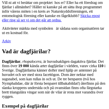
Vill ni att vi berättar om projektet hos er? Eller ha ett föredrag om
fjärilar i allmänhet? Håller ni kanske på att sätta ihop programmet
inför vårens möten i en krets av Naturskyddsföreningen, ett
entomologisk förening eller kanske en fågelklubb?
Skicka epost
eller ring så ser vi om det går att ordna.
Aktiviteter märkta med symbolen
är sådana som organisatören tar
ut en kostnad för.
Arkiv
Vad är dagfjärilar?
Dagfjärilar
,
rhopalocera
, är huvudsakligen dagaktiva fjärilar. Det
finns över
19 000
kända arter dagfjärilar i världen, varav cirka
110
i
Sverige. Dagfjärilarna känner dofter med hjälp av antenner på
huvudet och ser med stora facettögon. Dom äter nektar med
sugsnabel, som kan rullas in och ut. De tre benparen (två hos
Nymphalidae, där är första benparet tillbakabildat!) återfinns på den
slanka kroppens undersida och på ovansidan finns ofta färgstarka
brett triangulära vingar som när de vilar är resta mot varandra över
ryggen.
Exempel på dagfjärilar