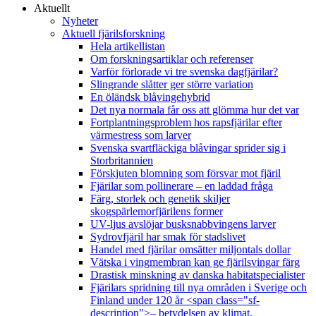
Aktuellt
Nyheter
Aktuell fjärilsforskning
Hela artikellistan
Om forskningsartiklar och referenser
Varför förlorade vi tre svenska dagfjärilar?
Slingrande slåtter ger större variation
En öländsk blåvingehybrid
Det nya normala får oss att glömma hur det var
Fortplantningsproblem hos rapsfjärilar efter
värmestress som larver
Svenska svartfläckiga blåvingar sprider sig i
Storbritannien
Förskjuten blomning som försvar mot fjäril
Fjärilar som pollinerare – en laddad fråga
Färg, storlek och genetik skiljer
skogspärlemorfjärilens former
UV-ljus avslöjar busksnabbvingens larver
Sydrovfjäril har smak för stadslivet
Handel med fjärilar omsätter miljontals dollar
Vätska i vingmembran kan ge fjärilsvingar färg
Drastisk minskning av danska habitatspecialister
Fjärilars spridning till nya områden i Sverige och
Finland under 120 år <span class="sf-
description">– betydelsen av klimat,