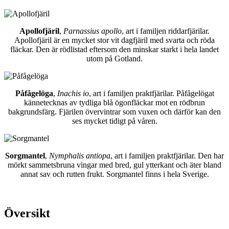
Apollofjäril
,
Parnassius apollo
, art i familjen riddarfjärilar.
Apollofjäril är en mycket stor vit dagfjäril med svarta och röda
fläckar. Den är rödlistad eftersom den minskar starkt i hela landet
utom på Gotland.
Påfågelöga
,
Inachis io
, art i familjen praktfjärilar. Påfågelögat
kännetecknas av tydliga blå ögonfläckar mot en rödbrun
bakgrundsfärg. Fjärilen övervintrar som vuxen och därför kan den
ses mycket tidigt på våren.
Sorgmantel
,
Nymphalis antiopa
, art i familjen praktfjärilar. Den har
mörkt sammetsbruna vingar med bred, gul ytterkant och äter bland
annat sav och rutten frukt. Sorgmantel finns i hela Sverige.
Översikt