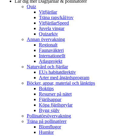
Lär dig mer
Dagfjärilar & pollinatörer
Quiz
Vitfjärilar
Träna raps/kål/rov
VitfjärilarSpeed
Juvela vingar
Quizarkiv
Annan övervakning
Regionalt
Faunaväkteri
Internationellt
Atlasprojekt
Naturvård och fjärilar
EUs habitatdirektiv
Arter med åtgärdsprogram
Böcker, appar, material och länktips
Boktips
Resurser på nätet
Fjärilsappar
Köpa fjärilsprylar
Bygg själv
Pollinatörsövervakning
Träna på pollinatörer
Blomflugor
Humlor