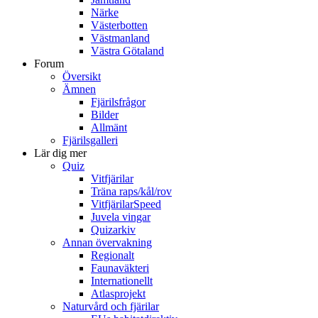
Närke
Västerbotten
Västmanland
Västra Götaland
Forum
Översikt
Ämnen
Fjärilsfrågor
Bilder
Allmänt
Fjärilsgalleri
Lär dig mer
Quiz
Vitfjärilar
Träna raps/kål/rov
VitfjärilarSpeed
Juvela vingar
Quizarkiv
Annan övervakning
Regionalt
Faunaväkteri
Internationellt
Atlasprojekt
Naturvård och fjärilar