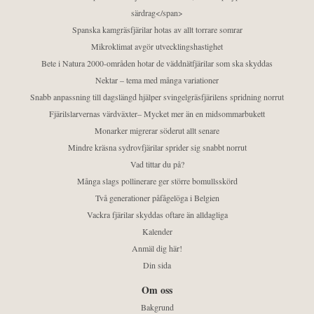
särdrag</span>
Spanska kamgräsfjärilar hotas av allt torrare somrar
Mikroklimat avgör utvecklingshastighet
Bete i Natura 2000-områden hotar de väddnätfjärilar som ska skyddas
Nektar – tema med många variationer
Snabb anpassning till dagslängd hjälper svingelgräsfjärilens spridning norrut
Fjärilslarvernas värdväxter– Mycket mer än en midsommarbukett
Monarker migrerar söderut allt senare
Mindre kräsna sydrovfjärilar sprider sig snabbt norrut
Vad tittar du på?
Många slags pollinerare ger större bomullsskörd
Två generationer påfågelöga i Belgien
Vackra fjärilar skyddas oftare än alldagliga
Kalender
Anmäl dig här!
Din sida
Om oss
Bakgrund