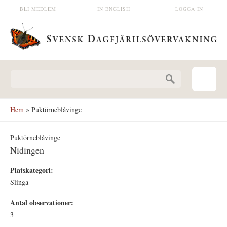
Hoppa till huvudinnehåll
BLI MEDLEM
IN ENGLISH
LOGGA IN
Sökformulär
Hem
» Puktörneblåvinge
Puktörneblåvinge
Nidingen
Platskategori:
Slinga
Antal observationer:
3