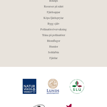
Boktips
Resurser på nätet
Fjärilsappar
Köpa fjärilsprylar
Bygg själv
Pollinatörsövervakning
Träna på pollinatörer
Blomflugor
Humlor
Solitärbin
Fjärilar