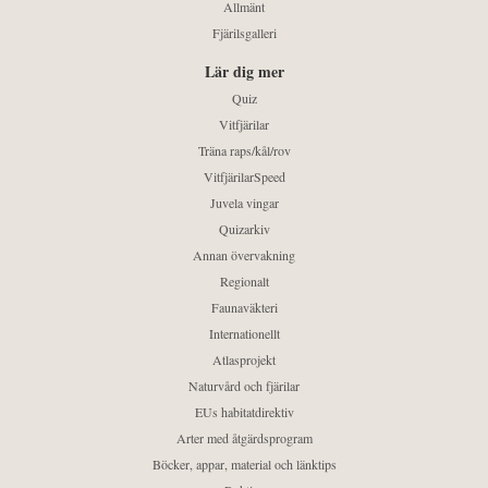
Allmänt
Fjärilsgalleri
Lär dig mer
Quiz
Vitfjärilar
Träna raps/kål/rov
VitfjärilarSpeed
Juvela vingar
Quizarkiv
Annan övervakning
Regionalt
Faunaväkteri
Internationellt
Atlasprojekt
Naturvård och fjärilar
EUs habitatdirektiv
Arter med åtgärdsprogram
Böcker, appar, material och länktips