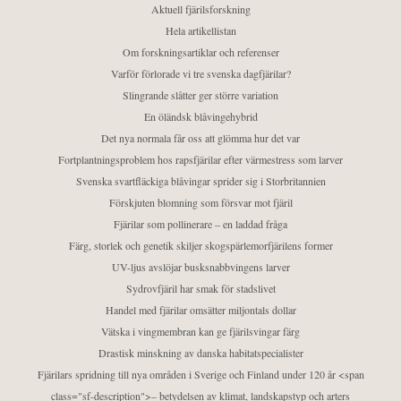
Aktuell fjärilsforskning
Hela artikellistan
Om forskningsartiklar och referenser
Varför förlorade vi tre svenska dagfjärilar?
Slingrande slåtter ger större variation
En öländsk blåvingehybrid
Det nya normala får oss att glömma hur det var
Fortplantningsproblem hos rapsfjärilar efter värmestress som larver
Svenska svartfläckiga blåvingar sprider sig i Storbritannien
Förskjuten blomning som försvar mot fjäril
Fjärilar som pollinerare – en laddad fråga
Färg, storlek och genetik skiljer skogspärlemorfjärilens former
UV-ljus avslöjar busksnabbvingens larver
Sydrovfjäril har smak för stadslivet
Handel med fjärilar omsätter miljontals dollar
Vätska i vingmembran kan ge fjärilsvingar färg
Drastisk minskning av danska habitatspecialister
Fjärilars spridning till nya områden i Sverige och Finland under 120 år <span
class="sf-description">– betydelsen av klimat, landskapstyp och arters