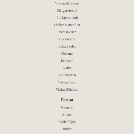
Viktigaste filerna
Slingprotokoll
Punktprotokoll
Länkar & mer filer
Våra lokaler
Fjärilskarta
Lokala sidor
Gotland
Jämtland
Närke
Västerbotten
Västmanland
Västra Götaland
Forum
Översikt
Ämnen
Fjärilsfrågor
Bilder