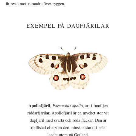
är resta mot varandra över ryggen.
EXEMPEL PÅ DAGFJÄRILAR
Apollofjäril
,
Parnassius apollo
, art i familjen
riddarfjärilar. Apollofjäril är en mycket stor vit
dagfjäril med svarta och röda fläckar. Den är
rödlistad eftersom den minskar starkt i hela
landet utom på Gotland.