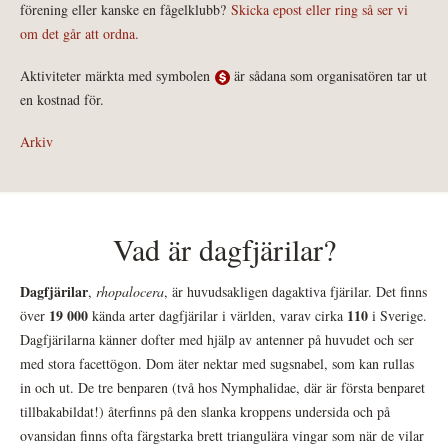
förening eller kanske en fågelklubb?
Skicka epost eller ring så ser vi
om det går att ordna.
Aktiviteter märkta med symbolen
är sådana som organisatören tar ut
en kostnad för.
Arkiv
Vad är dagfjärilar?
Dagfjärilar
,
rhopalocera
, är huvudsakligen dagaktiva fjärilar. Det finns
19 000
110
över
kända arter dagfjärilar i världen, varav cirka
i Sverige.
Dagfjärilarna känner dofter med hjälp av antenner på huvudet och ser
med stora facettögon. Dom äter nektar med sugsnabel, som kan rullas
in och ut. De tre benparen (två hos Nymphalidae, där är första benparet
tillbakabildat!) återfinns på den slanka kroppens undersida och på
ovansidan finns ofta färgstarka brett triangulära vingar som när de vilar