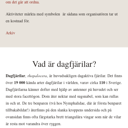
om det går att ordna.
Aktiviteter märkta med symbolen
är sådana som organisatören tar ut
en kostnad för.
Arkiv
Vad är dagfjärilar?
Dagfjärilar
,
rhopalocera
, är huvudsakligen dagaktiva fjärilar. Det finns
19 000
110
över
kända arter dagfjärilar i världen, varav cirka
i Sverige.
Dagfjärilarna känner dofter med hjälp av antenner på huvudet och ser
med stora facettögon. Dom äter nektar med sugsnabel, som kan rullas
in och ut. De tre benparen (två hos Nymphalidae, där är första benparet
tillbakabildat!) återfinns på den slanka kroppens undersida och på
ovansidan finns ofta färgstarka brett triangulära vingar som när de vilar
är resta mot varandra över ryggen.