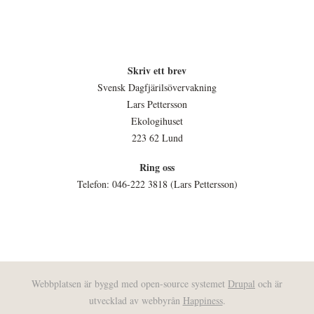
Skriv ett brev
Svensk Dagfjärilsövervakning
Lars Pettersson
Ekologihuset
223 62 Lund
Ring oss
Telefon: 046-222 3818 (Lars Pettersson)
Webbplatsen är byggd med open-source systemet
Drupal
och är
utvecklad av webbyrån
Happiness
.