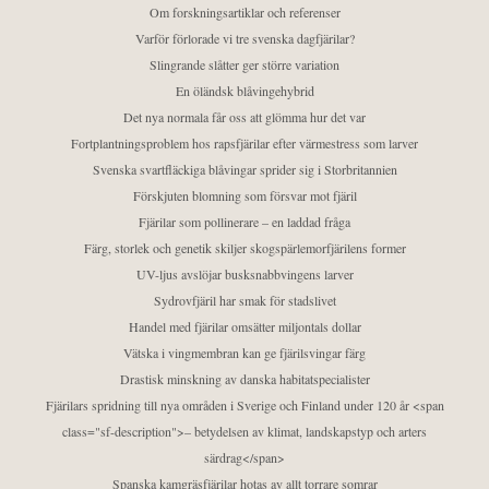
Om forskningsartiklar och referenser
Varför förlorade vi tre svenska dagfjärilar?
Slingrande slåtter ger större variation
En öländsk blåvingehybrid
Det nya normala får oss att glömma hur det var
Fortplantningsproblem hos rapsfjärilar efter värmestress som larver
Svenska svartfläckiga blåvingar sprider sig i Storbritannien
Förskjuten blomning som försvar mot fjäril
Fjärilar som pollinerare – en laddad fråga
Färg, storlek och genetik skiljer skogspärlemorfjärilens former
UV-ljus avslöjar busksnabbvingens larver
Sydrovfjäril har smak för stadslivet
Handel med fjärilar omsätter miljontals dollar
Vätska i vingmembran kan ge fjärilsvingar färg
Drastisk minskning av danska habitatspecialister
Fjärilars spridning till nya områden i Sverige och Finland under 120 år <span
class="sf-description">– betydelsen av klimat, landskapstyp och arters
särdrag</span>
Spanska kamgräsfjärilar hotas av allt torrare somrar