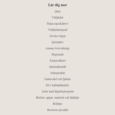
Lär dig mer
Quiz
Vitfjärilar
Träna raps/kål/rov
VitfjärilarSpeed
Juvela vingar
Quizarkiv
Annan övervakning
Regionalt
Faunaväkteri
Internationellt
Atlasprojekt
Naturvård och fjärilar
EUs habitatdirektiv
Arter med åtgärdsprogram
Böcker, appar, material och länktips
Boktips
Resurser på nätet