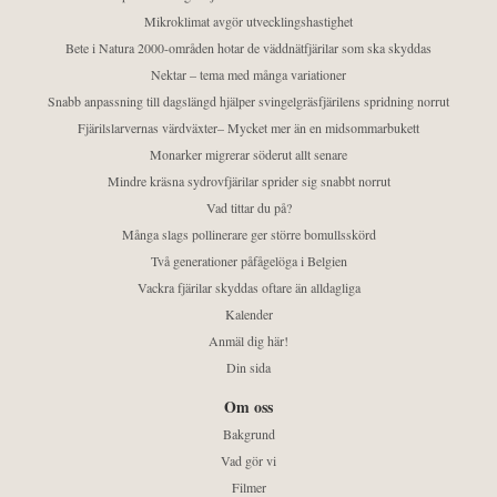
Mikroklimat avgör utvecklingshastighet
Bete i Natura 2000-områden hotar de väddnätfjärilar som ska skyddas
Nektar – tema med många variationer
Snabb anpassning till dagslängd hjälper svingelgräsfjärilens spridning norrut
Fjärilslarvernas värdväxter– Mycket mer än en midsommarbukett
Monarker migrerar söderut allt senare
Mindre kräsna sydrovfjärilar sprider sig snabbt norrut
Vad tittar du på?
Många slags pollinerare ger större bomullsskörd
Två generationer påfågelöga i Belgien
Vackra fjärilar skyddas oftare än alldagliga
Kalender
Anmäl dig här!
Din sida
Om oss
Bakgrund
Vad gör vi
Filmer