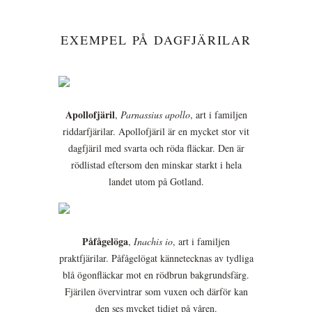
EXEMPEL PÅ DAGFJÄRILAR
Apollofjäril
,
Parnassius apollo
, art i familjen
riddarfjärilar. Apollofjäril är en mycket stor vit
dagfjäril med svarta och röda fläckar. Den är
rödlistad eftersom den minskar starkt i hela
landet utom på Gotland.
Påfågelöga
,
Inachis io
, art i familjen
praktfjärilar. Påfågelögat kännetecknas av tydliga
blå ögonfläckar mot en rödbrun bakgrundsfärg.
Fjärilen övervintrar som vuxen och därför kan
den ses mycket tidigt på våren.