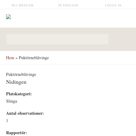
Hoppa till huvudinnehåll
BLI MEDLEM
IN ENGLISH
LOGGA IN
Sökformulär
Hem
» Puktörneblåvinge
Puktörneblåvinge
Nidingen
Platskategori:
Slinga
Antal observationer:
1
Rapportör: