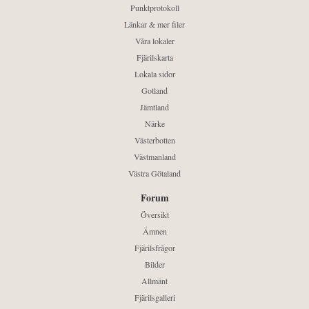
Punktprotokoll
Länkar & mer filer
Våra lokaler
Fjärilskarta
Lokala sidor
Gotland
Jämtland
Närke
Västerbotten
Västmanland
Västra Götaland
Forum
Översikt
Ämnen
Fjärilsfrågor
Bilder
Allmänt
Fjärilsgalleri