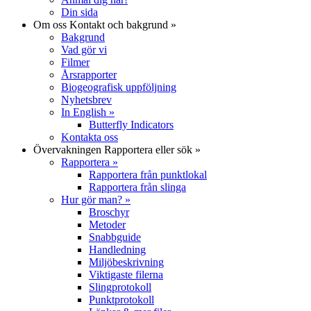
Din sida
Om oss
Kontakt och bakgrund
»
Bakgrund
Vad gör vi
Filmer
Årsrapporter
Biogeografisk uppföljning
Nyhetsbrev
In English
»
Butterfly Indicators
Kontakta oss
Övervakningen
Rapportera eller sök
»
Rapportera
»
Rapportera från punktlokal
Rapportera från slinga
Hur gör man?
»
Broschyr
Metoder
Snabbguide
Handledning
Miljöbeskrivning
Viktigaste filerna
Slingprotokoll
Punktprotokoll