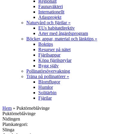
Regionalt
Faunaväkteri
Internationellt
Atlasprojekt
Naturvård och fjärilar
»
EUs habitatdirektiv
Arter med åtgärdsprogram
Böcker, appar, material och länktips
»
Boktips
Resurser på nätet
Fjärilsappar
Köpa fjärilsprylar
Bygg själv
Pollinatörsövervakning
Träna på pollinatörer
»
Blomflugor
Humlor
Solitärbin
Fjärilar
Hem
» Puktörneblåvinge
Puktörneblåvinge
Nidingen
Platskategori:
Slinga