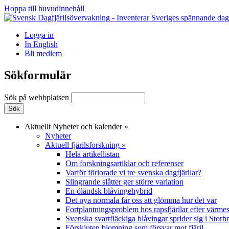
Hoppa till huvudinnehåll
Logga in
In English
Bli medlem
Sökformulär
Sök på webbplatsen
Aktuellt
Nyheter och kalender
»
Nyheter
Aktuell fjärilsforskning
»
Hela artikellistan
Om forskningsartiklar och referenser
Varför förlorade vi tre svenska dagfjärilar?
Slingrande slåtter ger större variation
En öländsk blåvingehybrid
Det nya normala får oss att glömma hur det var
Fortplantningsproblem hos rapsfjärilar efter värmes
Svenska svartfläckiga blåvingar sprider sig i Storb
Förskjuten blomning som försvar mot fjäril