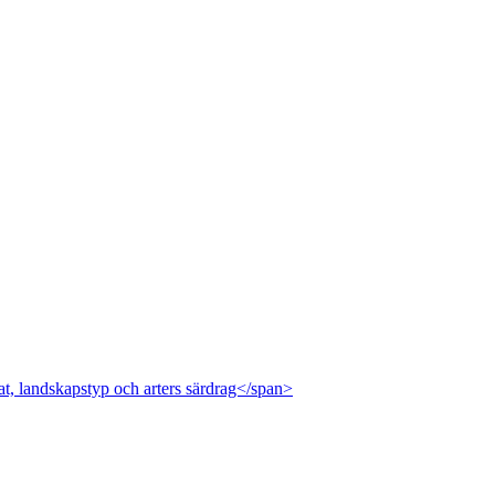
at, landskapstyp och arters särdrag</span>