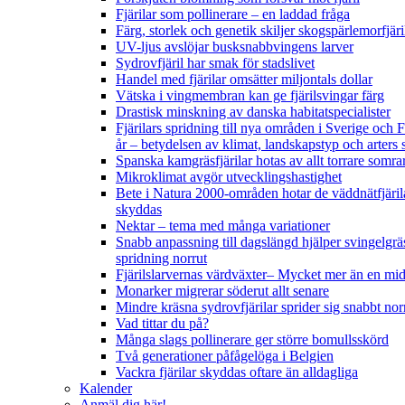
Fjärilar som pollinerare – en laddad fråga
Färg, storlek och genetik skiljer skogspärlemorfjär
UV-ljus avslöjar busksnabbvingens larver
Sydrovfjäril har smak för stadslivet
Handel med fjärilar omsätter miljontals dollar
Vätska i vingmembran kan ge fjärilsvingar färg
Drastisk minskning av danska habitatspecialister
Fjärilars spridning till nya områden i Sverige och
år
– betydelsen av klimat, landskapstyp och arters 
Spanska kamgräsfjärilar hotas av allt torrare somra
Mikroklimat avgör utvecklingshastighet
Bete i Natura 2000-områden hotar de väddnätfjäril
skyddas
Nektar – tema med många variationer
Snabb anpassning till dagslängd hjälper svingelgräs
spridning norrut
Fjärilslarvernas värdväxter– Mycket mer än en m
Monarker migrerar söderut allt senare
Mindre kräsna sydrovfjärilar sprider sig snabbt nor
Vad tittar du på?
Många slags pollinerare ger större bomullsskörd
Två generationer påfågelöga i Belgien
Vackra fjärilar skyddas oftare än alldagliga
Kalender
Anmäl dig här!