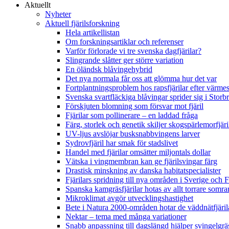
Aktuellt
Nyheter
Aktuell fjärilsforskning
Hela artikellistan
Om forskningsartiklar och referenser
Varför förlorade vi tre svenska dagfjärilar?
Slingrande slåtter ger större variation
En öländsk blåvingehybrid
Det nya normala får oss att glömma hur det var
Fortplantningsproblem hos rapsfjärilar efter värmes
Svenska svartfläckiga blåvingar sprider sig i Storb
Förskjuten blomning som försvar mot fjäril
Fjärilar som pollinerare – en laddad fråga
Färg, storlek och genetik skiljer skogspärlemorfjär
UV-ljus avslöjar busksnabbvingens larver
Sydrovfjäril har smak för stadslivet
Handel med fjärilar omsätter miljontals dollar
Vätska i vingmembran kan ge fjärilsvingar färg
Drastisk minskning av danska habitatspecialister
Fjärilars spridning till nya områden i Sverige och
Spanska kamgräsfjärilar hotas av allt torrare somra
Mikroklimat avgör utvecklingshastighet
Bete i Natura 2000-områden hotar de väddnätfjäri
Nektar – tema med många variationer
Snabb anpassning till dagslängd hjälper svingelgräs