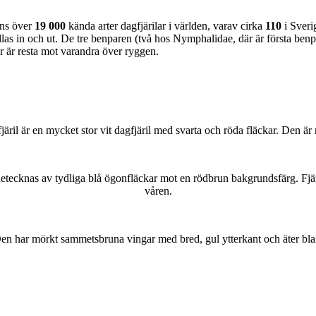
nns över
19 000
kända arter dagfjärilar i världen, varav cirka
110
i Sveri
as in och ut. De tre benparen (två hos Nymphalidae, där är första benpa
ar är resta mot varandra över ryggen.
lofjäril är en mycket stor vit dagfjäril med svarta och röda fläckar. Den 
kännetecknas av tydliga blå ögonfläckar mot en rödbrun bakgrundsfärg. Fj
våren.
r. Den har mörkt sammetsbruna vingar med bred, gul ytterkant och äter bla