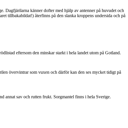
ge. Dagfjärilarna känner dofter med hjälp av antenner på huvudet och
ret tillbakabildat!) återfinns på den slanka kroppens undersida och på
är rödlistad eftersom den minskar starkt i hela landet utom på Gotland.
ärilen övervintrar som vuxen och därför kan den ses mycket tidigt på
nd annat sav och rutten frukt. Sorgmantel finns i hela Sverige.