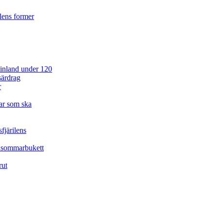
ilens former
 Finland under 120
särdrag
r
ar som ska
fjärilens
idsommarbukett
rut