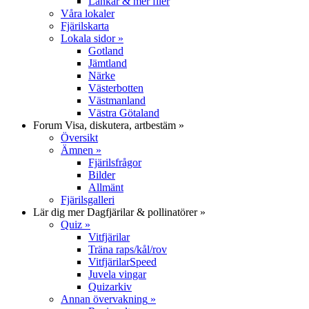
Länkar & mer filer
Våra lokaler
Fjärilskarta
Lokala sidor
»
Gotland
Jämtland
Närke
Västerbotten
Västmanland
Västra Götaland
Forum
Visa, diskutera, artbestäm
»
Översikt
Ämnen
»
Fjärilsfrågor
Bilder
Allmänt
Fjärilsgalleri
Lär dig mer
Dagfjärilar & pollinatörer
»
Quiz
»
Vitfjärilar
Träna raps/kål/rov
VitfjärilarSpeed
Juvela vingar
Quizarkiv
Annan övervakning
»