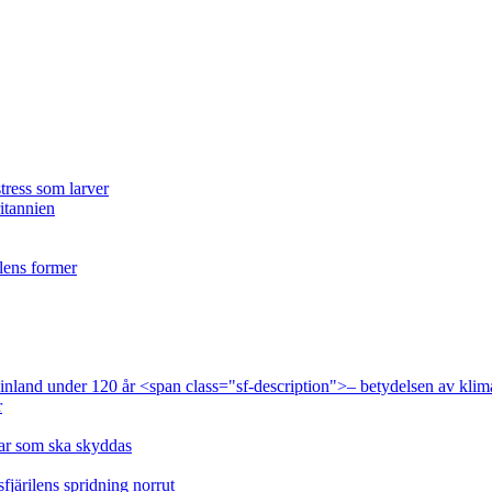
tress som larver
ritannien
ilens former
 Finland under 120 år <span class="sf-description">– betydelsen av klim
r
lar som ska skyddas
fjärilens spridning norrut