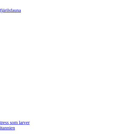
tress som larver
ritannien