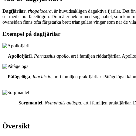
Dagfjärilar
,
rhopalocera
, är huvudsakligen dagaktiva fjärilar. Det fi
ser med stora facettögon. Dom äter nektar med sugsnabel, som kan rull
ovansidan finns ofta färgstarka brett triangulära vingar som när de vil
Exempel på dagfjärilar
Apollofjäril
,
Parnassius apollo
, art i familjen riddarfjärilar. Apol
Påfågelöga
,
Inachis io
, art i familjen praktfjärilar. Påfågelögat 
Sorgmantel
,
Nymphalis antiopa
, art i familjen praktfjärila
Översikt