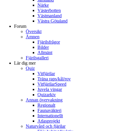
Närke
Västerbotten
Västmanland
Västra Götaland
Forum
Översikt
Ämnen
Fjärilsfrågor
Bilder
Allmänt
Fjärilsgalleri
Lär dig mer
Quiz
Vitfjärilar
Träna raps/kål/rov
VitfjärilarSpeed
Juvela vingar
Quizarkiv
Annan övervakning
Regionalt
Faunaväkteri
Internationellt
Atlasprojekt
Naturvård och fjärilar