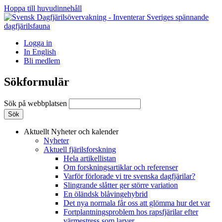
Hoppa till huvudinnehåll
Logga in
In English
Bli medlem
Sökformulär
Sök på webbplatsen
Aktuellt
Nyheter och kalender
Nyheter
Aktuell fjärilsforskning
Hela artikellistan
Om forskningsartiklar och referenser
Varför förlorade vi tre svenska dagfjärilar?
Slingrande slåtter ger större variation
En öländsk blåvingehybrid
Det nya normala får oss att glömma hur det var
Fortplantningsproblem hos rapsfjärilar efter
värmestress som larver