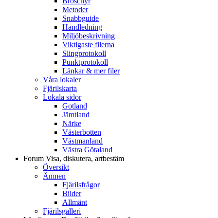
Broschyr
Metoder
Snabbguide
Handledning
Miljöbeskrivning
Viktigaste filerna
Slingprotokoll
Punktprotokoll
Länkar & mer filer
Våra lokaler
Fjärilskarta
Lokala sidor
Gotland
Jämtland
Närke
Västerbotten
Västmanland
Västra Götaland
Forum
Visa, diskutera, artbestäm
Översikt
Ämnen
Fjärilsfrågor
Bilder
Allmänt
Fjärilsgalleri