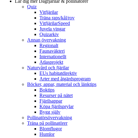
Lär dig mer
Dagfjärilar & pollinatörer
Quiz
Vitfjärilar
Träna raps/kål/rov
VitfjärilarSpeed
Juvela vingar
Quizarkiv
Annan övervakning
Regionalt
Faunaväkteri
Internationellt
Atlasprojekt
Naturvård och fjärilar
EUs habitatdirektiv
Arter med åtgärdsprogram
Böcker, appar, material och länktips
Boktips
Resurser på nätet
Fjärilsappar
Köpa fjärilsprylar
Bygg själv
Pollinatörsövervakning
Träna på pollinatörer
Blomflugor
Humlor