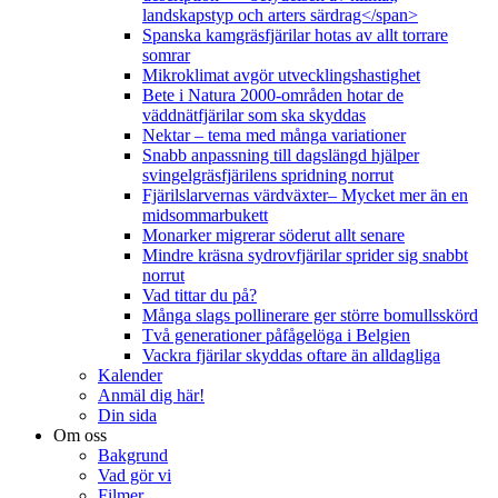
landskapstyp och arters särdrag</span>
Spanska kamgräsfjärilar hotas av allt torrare
somrar
Mikroklimat avgör utvecklingshastighet
Bete i Natura 2000-områden hotar de
väddnätfjärilar som ska skyddas
Nektar – tema med många variationer
Snabb anpassning till dagslängd hjälper
svingelgräsfjärilens spridning norrut
Fjärilslarvernas värdväxter– Mycket mer än en
midsommarbukett
Monarker migrerar söderut allt senare
Mindre kräsna sydrovfjärilar sprider sig snabbt
norrut
Vad tittar du på?
Många slags pollinerare ger större bomullsskörd
Två generationer påfågelöga i Belgien
Vackra fjärilar skyddas oftare än alldagliga
Kalender
Anmäl dig här!
Din sida
Om oss
Bakgrund
Vad gör vi
Filmer