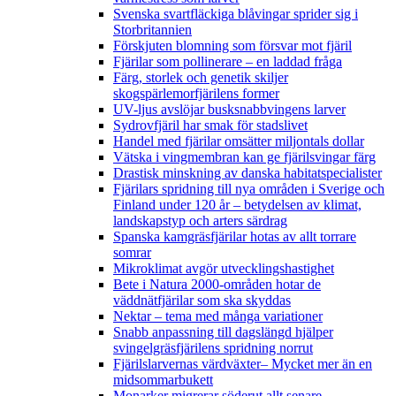
Svenska svartfläckiga blåvingar sprider sig i
Storbritannien
Förskjuten blomning som försvar mot fjäril
Fjärilar som pollinerare – en laddad fråga
Färg, storlek och genetik skiljer
skogspärlemorfjärilens former
UV-ljus avslöjar busksnabbvingens larver
Sydrovfjäril har smak för stadslivet
Handel med fjärilar omsätter miljontals dollar
Vätska i vingmembran kan ge fjärilsvingar färg
Drastisk minskning av danska habitatspecialister
Fjärilars spridning till nya områden i Sverige och
Finland under 120 år
– betydelsen av klimat,
landskapstyp och arters särdrag
Spanska kamgräsfjärilar hotas av allt torrare
somrar
Mikroklimat avgör utvecklingshastighet
Bete i Natura 2000-områden hotar de
väddnätfjärilar som ska skyddas
Nektar – tema med många variationer
Snabb anpassning till dagslängd hjälper
svingelgräsfjärilens spridning norrut
Fjärilslarvernas värdväxter– Mycket mer än en
midsommarbukett
Monarker migrerar söderut allt senare