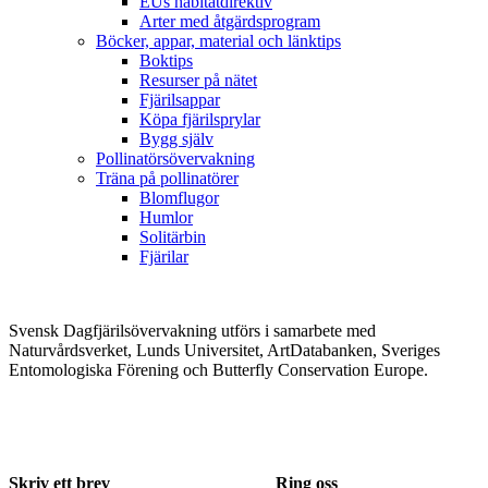
EUs habitatdirektiv
Arter med åtgärdsprogram
Böcker, appar, material och länktips
Boktips
Resurser på nätet
Fjärilsappar
Köpa fjärilsprylar
Bygg själv
Pollinatörsövervakning
Träna på pollinatörer
Blomflugor
Humlor
Solitärbin
Fjärilar
Svensk Dagfjärilsövervakning utförs i samarbete med
Naturvårdsverket, Lunds Universitet, ArtDatabanken, Sveriges
Entomologiska Förening och Butterfly Conservation Europe.
Skriv ett brev
Ring oss