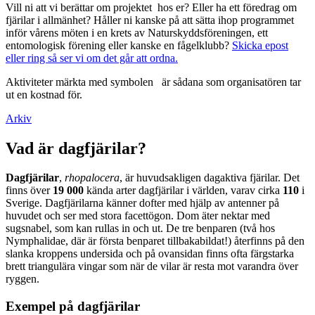
Vill ni att vi berättar om projektet hos er? Eller ha ett föredrag om
fjärilar i allmänhet? Håller ni kanske på att sätta ihop programmet
inför vårens möten i en krets av Naturskyddsföreningen, ett
entomologisk förening eller kanske en fågelklubb?
Skicka epost
eller ring så ser vi om det går att ordna.
Aktiviteter märkta med symbolen
är sådana som organisatören tar
ut en kostnad för.
Arkiv
Vad är dagfjärilar?
Dagfjärilar
,
rhopalocera
, är huvudsakligen dagaktiva fjärilar. Det
finns över
19 000
kända arter dagfjärilar i världen, varav cirka
110
i
Sverige. Dagfjärilarna känner dofter med hjälp av antenner på
huvudet och ser med stora facettögon. Dom äter nektar med
sugsnabel, som kan rullas in och ut. De tre benparen (två hos
Nymphalidae, där är första benparet tillbakabildat!) återfinns på den
slanka kroppens undersida och på ovansidan finns ofta färgstarka
brett triangulära vingar som när de vilar är resta mot varandra över
ryggen.
Exempel på dagfjärilar