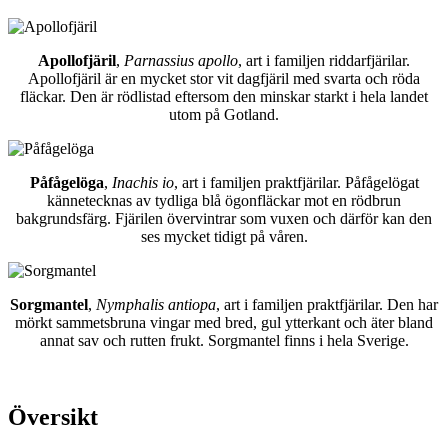
Apollofjäril
,
Parnassius apollo
, art i familjen riddarfjärilar.
Apollofjäril är en mycket stor vit dagfjäril med svarta och röda
fläckar. Den är rödlistad eftersom den minskar starkt i hela landet
utom på Gotland.
Påfågelöga
,
Inachis io
, art i familjen praktfjärilar. Påfågelögat
kännetecknas av tydliga blå ögonfläckar mot en rödbrun
bakgrundsfärg. Fjärilen övervintrar som vuxen och därför kan den
ses mycket tidigt på våren.
Sorgmantel
,
Nymphalis antiopa
, art i familjen praktfjärilar. Den har
mörkt sammetsbruna vingar med bred, gul ytterkant och äter bland
annat sav och rutten frukt. Sorgmantel finns i hela Sverige.
Översikt