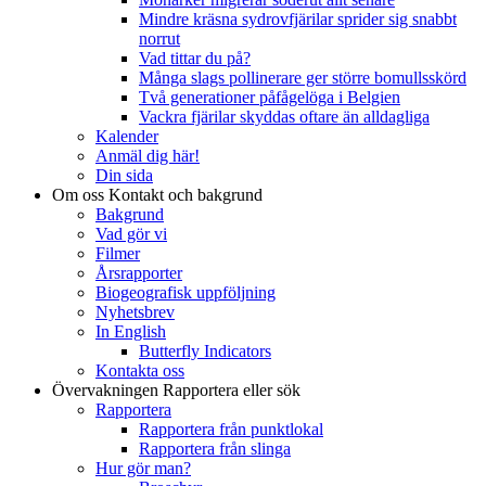
Mindre kräsna sydrovfjärilar sprider sig snabbt
norrut
Vad tittar du på?
Många slags pollinerare ger större bomullsskörd
Två generationer påfågelöga i Belgien
Vackra fjärilar skyddas oftare än alldagliga
Kalender
Anmäl dig här!
Din sida
Om oss
Kontakt och bakgrund
Bakgrund
Vad gör vi
Filmer
Årsrapporter
Biogeografisk uppföljning
Nyhetsbrev
In English
Butterfly Indicators
Kontakta oss
Övervakningen
Rapportera eller sök
Rapportera
Rapportera från punktlokal
Rapportera från slinga
Hur gör man?