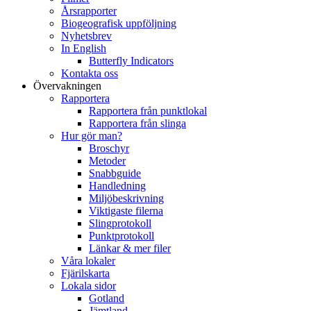
Årsrapporter
Biogeografisk uppföljning
Nyhetsbrev
In English
Butterfly Indicators
Kontakta oss
Övervakningen
Rapportera
Rapportera från punktlokal
Rapportera från slinga
Hur gör man?
Broschyr
Metoder
Snabbguide
Handledning
Miljöbeskrivning
Viktigaste filerna
Slingprotokoll
Punktprotokoll
Länkar & mer filer
Våra lokaler
Fjärilskarta
Lokala sidor
Gotland
Jämtland