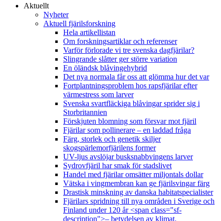
Aktuellt
Nyheter
Aktuell fjärilsforskning
Hela artikellistan
Om forskningsartiklar och referenser
Varför förlorade vi tre svenska dagfjärilar?
Slingrande slåtter ger större variation
En öländsk blåvingehybrid
Det nya normala får oss att glömma hur det var
Fortplantningsproblem hos rapsfjärilar efter
värmestress som larver
Svenska svartfläckiga blåvingar sprider sig i
Storbritannien
Förskjuten blomning som försvar mot fjäril
Fjärilar som pollinerare – en laddad fråga
Färg, storlek och genetik skiljer
skogspärlemorfjärilens former
UV-ljus avslöjar busksnabbvingens larver
Sydrovfjäril har smak för stadslivet
Handel med fjärilar omsätter miljontals dollar
Vätska i vingmembran kan ge fjärilsvingar färg
Drastisk minskning av danska habitatspecialister
Fjärilars spridning till nya områden i Sverige och
Finland under 120 år <span class="sf-
description">– betydelsen av klimat,