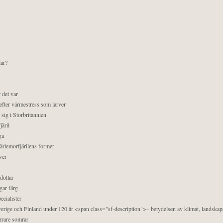
lar?
 det var
efter värmestress som larver
sig i Storbritannien
äril
ga
pärlemorfjärilens former
ver
dollar
gar färg
ecialister
 Sverige och Finland under 120 år <span class="sf-description">– betydelsen av klimat, landska
orrare somrar