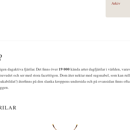
Arkiv
?
19 000
igen dagaktiva fjärilar. Det finns över
kända arter dagfjärilar i världen, vara
huvudet och ser med stora facettögon. Dom äter nektar med sugsnabel, som kan rulla
bakabildat!) återfinns på den slanka kroppens undersida och på ovansidan finns ofta 
yggen.
RILAR