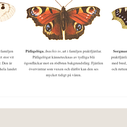
Påfågelöga
Sorgman
 i familjen
,
Inachis io
, art i familjen praktfjärilar.
t stor vit
Påfågelögat kännetecknas av tydliga blå
praktfjäri
r. Den är
ögonfläckar mot en rödbrun bakgrundsfärg. Fjärilen
med bred,
 hela landet
övervintrar som vuxen och därför kan den ses
och rutten
mycket tidigt på våren.