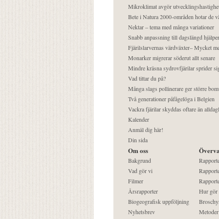
Mikroklimat avgör utvecklingshastighe
Bete i Natura 2000-områden hotar de v
Nektar – tema med många variationer
Snabb anpassning till dagslängd hjälper
Fjärilslarvernas värdväxter– Mycket 
Monarker migrerar söderut allt senare
Mindre kräsna sydrovfjärilar sprider si
Vad tittar du på?
Många slags pollinerare ger större bom
Två generationer påfågelöga i Belgien
Vackra fjärilar skyddas oftare än alldag
Kalender
Anmäl dig här!
Din sida
Om oss
Överva
Bakgrund
Rapport
Vad gör vi
Rapporte
Filmer
Rapporte
Årsrapporter
Hur gör
Biogeografisk uppföljning
Broschy
Nyhetsbrev
Metoder