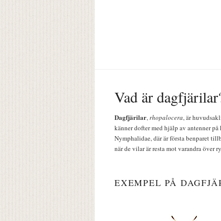
Vad är dagfjärilar
Dagfjärilar
,
rhopalocera
, är huvudsakl
känner dofter med hjälp av antenner på 
Nymphalidae, där är första benparet till
när de vilar är resta mot varandra över r
EXEMPEL PÅ DAGFJÄ