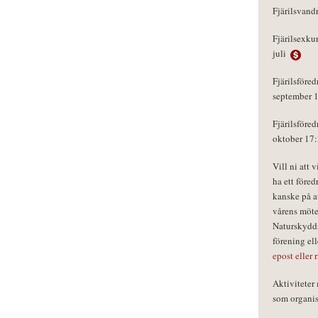
Fjärilsvand
Fjärilsexku
juli
Fjärilsföred
september 
Fjärilsföred
oktober 17
Vill ni att 
ha ett föred
kanske på a
vårens möte
Naturskydds
förening el
epost eller 
Aktivitete
som organisa