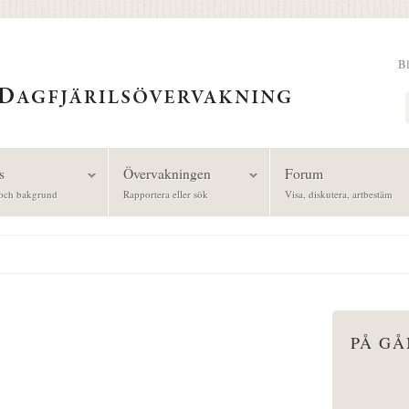
B
Sök
s
Övervakningen
Forum
och bakgrund
Rapportera eller sök
Visa, diskutera, artbestäm
PÅ G