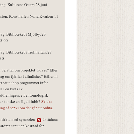
ring, Kulturens Östarp 28 juni
rsion, Konsthallen Norra Kvarken 11
rag, Biblioteket i Mjölby, 23
18:00
rag, Biblioteket i Trollhättan, 27
:30
vi berättar om projektet hos er? Eller
rag om fjärilar i allmänhet? Håller ni
tt sätta ihop programmet inför
n i en krets av
föreningen, ett entomologisk
ler kanske en fågelklubb?
Skicka
ring så ser vi om det går att ordna.
r märkta med symbolen
är sådana
tören tar ut en kostnad för.