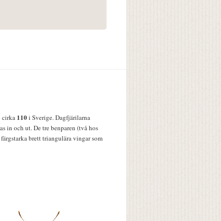
110
v cirka
i Sverige. Dagfjärilarna
s in och ut. De tre benparen (två hos
färgstarka brett triangulära vingar som