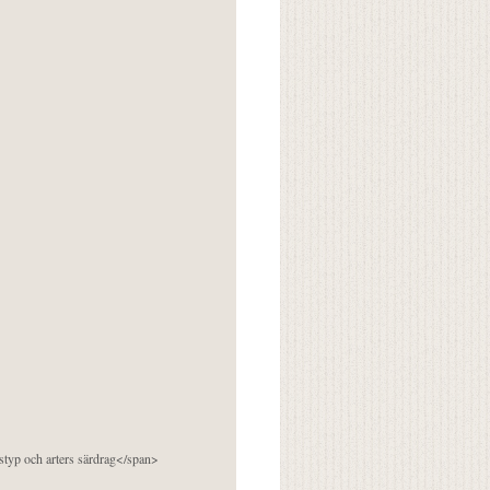
pstyp och arters särdrag</span>