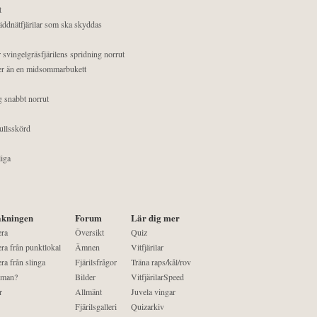
t
äddnätfjärilar som ska skyddas
 svingelgräsfjärilens spridning norrut
mer än en midsommarbukett
g snabbt norrut
ullsskörd
liga
kningen
Forum
Lär dig mer
era
Översikt
Quiz
ra från punktlokal
Ämnen
Vitfjärilar
ra från slinga
Fjärilsfrågor
Träna raps/kål/rov
 man?
Bilder
VitfjärilarSpeed
r
Allmänt
Juvela vingar
Fjärilsgalleri
Quizarkiv