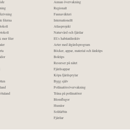
ide
Annan övervakning
ning
Regionalt
krivning
Faunaväkteri
e filerna
Internationellt
tokoll
Atlasprojekt
tokoll
Naturvård och fjärilar
 mer filer
EUs habitatdirektiv
aler
Arter med åtgärdsprogram
rta
Böcker, appar, material och länktips
idor
Boktips
Resurser på nätet
d
Fjärilsappar
Köpa fjärilsprylar
tten
Bygg själv
land
Pollinatörsövervakning
ötaland
Träna på pollinatörer
Blomflugor
Humlor
Solitärbin
Fjärilar