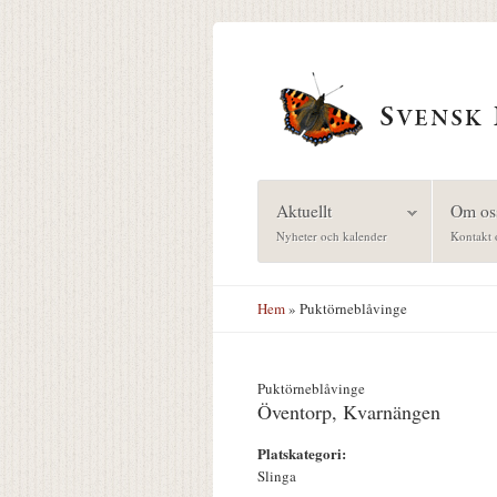
Hoppa till huvudinnehåll
Aktuellt
Om os
Nyheter och kalender
Kontakt 
Hem
» Puktörneblåvinge
Puktörneblåvinge
Öventorp, Kvarnängen
Platskategori:
Slinga