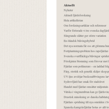
Aktuellt
Nyheter
Aktuell fjärilsforskning
Hela artikellistan
Om forskningsartiklar och referenser
Varför förlorade vi tre svenska dagfjäri
Slingrande slåtter ger större variation
En öländsk blåvingehybrid
Det nya normala får oss att glömma hur
Fortplantningsproblem hos rapsfjärilar 
Svenska svartfläckiga blåvingar sprider 
Förskjuten blomning som försvar mot fj
Fjärilar som pollinerare – en laddad frå
Färg, storlek och genetik skiljer skogs
UV-ljus avslöjar busksnabbvingens lar
Sydrovfjäril har smak för stadslivet
Handel med fjärilar omsätter miljontals 
Vätska i vingmembran kan ge fjärilsvin
Drastisk minskning av danska habitatsp
Fjärilars spridning till nya områden i
Spanska kamgräsfjärilar hotas av allt t