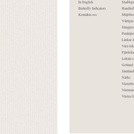
In English
Snabbgu
Butterfly Indicators
Handled
Kontakta oss
Miljöbes
Viktigast
Slingpro
Punktpro
Länkar &
Våra lok
Fjärilska
Lokala s
Gotland
Jämtlan
Närke
Västerbo
Västman
Västra G