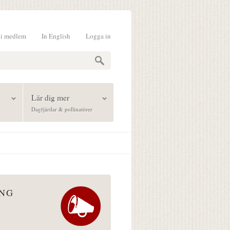
li medlem
In English
Logga in
formulär
Lär dig mer
Dagfjärilar & pollinatörer
ÅNG