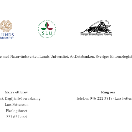
te med Naturvårdsverket, Lunds Universitet, ArtDatabanken, Sveriges Entomologis
Skriv ett brev
Ring oss
sk Dagfjärilsövervakning
Telefon: 046-222 3818 (Lars Petter
Lars Pettersson
Ekologihuset
223 62 Lund