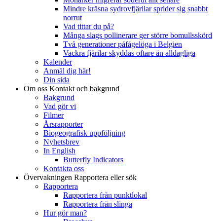
Mindre kräsna sydrovfjärilar sprider sig snabbt
norrut
Vad tittar du på?
Många slags pollinerare ger större bomullsskörd
Två generationer påfågelöga i Belgien
Vackra fjärilar skyddas oftare än alldagliga
Kalender
Anmäl dig här!
Din sida
Om oss
Kontakt och bakgrund
Bakgrund
Vad gör vi
Filmer
Årsrapporter
Biogeografisk uppföljning
Nyhetsbrev
In English
Butterfly Indicators
Kontakta oss
Övervakningen
Rapportera eller sök
Rapportera
Rapportera från punktlokal
Rapportera från slinga
Hur gör man?