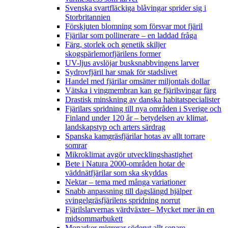
Svenska svartfläckiga blåvingar sprider sig i
Storbritannien
Förskjuten blomning som försvar mot fjäril
Fjärilar som pollinerare – en laddad fråga
Färg, storlek och genetik skiljer
skogspärlemorfjärilens former
UV-ljus avslöjar busksnabbvingens larver
Sydrovfjäril har smak för stadslivet
Handel med fjärilar omsätter miljontals dollar
Vätska i vingmembran kan ge fjärilsvingar färg
Drastisk minskning av danska habitatspecialister
Fjärilars spridning till nya områden i Sverige och
Finland under 120 år
– betydelsen av klimat,
landskapstyp och arters särdrag
Spanska kamgräsfjärilar hotas av allt torrare
somrar
Mikroklimat avgör utvecklingshastighet
Bete i Natura 2000-områden hotar de
väddnätfjärilar som ska skyddas
Nektar – tema med många variationer
Snabb anpassning till dagslängd hjälper
svingelgräsfjärilens spridning norrut
Fjärilslarvernas värdväxter– Mycket mer än en
midsommarbukett
Monarker migrerar söderut allt senare