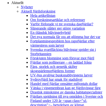
Aktuellt
Nyheter
Aktuell fjärilsforskning
Hela artikellistan
Om forskningsartiklar och referenser
Varför förlorade vi tre svenska dagfjärilar?
Slingrande slåtter ger större variation
En öländsk blåvingehybrid
Det nya normala får oss att glömma hur det var
Fortplantningsproblem hos rapsfjärilar efter
värmestress som larver
Svenska svartfläckiga blåvingar sprider sig i
Storbritannien
Förskjuten blomning som försvar mot fjäril
Fjärilar som pollinerare – en laddad fråga
Färg, storlek och genetik skiljer
skogspärlemorfjärilens former
UV-ljus avslöjar busksnabbvingens larver
Sydrovfjäril har smak för stadslivet
Handel med fjärilar omsätter miljontals dollar
Vätska i vingmembran kan ge fjärilsvingar färg
Drastisk minskning av danska habitatspecialister
Fjärilars spridning till nya områden i Sverige och
Finland under 120 år <span class="sf-
description">– betydelsen av klimat,