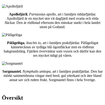
Apollofjäril
,
Parnassius apollo
, art i familjen riddarfjärilar.
Apollofjäril är en mycket stor vit dagfjäril med svarta och röda
fläckar. Den är rödlistad eftersom den minskar starkt i hela landet
utom på Gotland.
Påfågelöga
,
Inachis io
, art i familjen praktfjärilar. Påfågelögat
kännetecknas av tydliga blå ögonfläckar mot en rödbrun
bakgrundsfärg. Fjärilen övervintrar som vuxen och därför kan den
ses mycket tidigt på våren.
Sorgmantel
,
Nymphalis antiopa
, art i familjen praktfjärilar. Den har
mörkt sammetsbruna vingar med bred, gul ytterkant och äter bland
annat sav och rutten frukt. Sorgmantel finns i hela Sverige.
Översikt