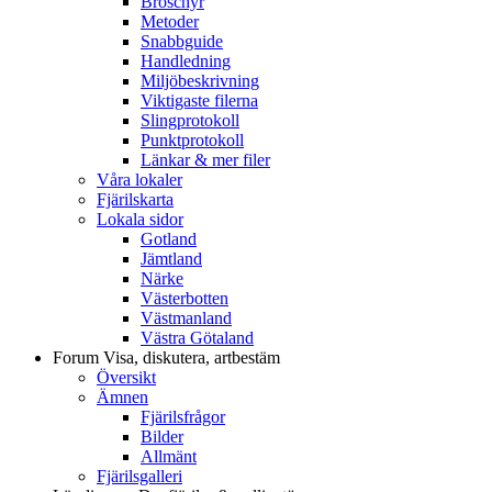
Broschyr
Metoder
Snabbguide
Handledning
Miljöbeskrivning
Viktigaste filerna
Slingprotokoll
Punktprotokoll
Länkar & mer filer
Våra lokaler
Fjärilskarta
Lokala sidor
Gotland
Jämtland
Närke
Västerbotten
Västmanland
Västra Götaland
Forum
Visa, diskutera, artbestäm
Översikt
Ämnen
Fjärilsfrågor
Bilder
Allmänt
Fjärilsgalleri