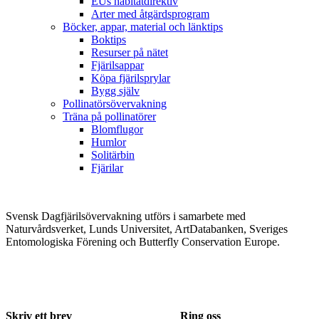
EUs habitatdirektiv
Arter med åtgärdsprogram
Böcker, appar, material och länktips
Boktips
Resurser på nätet
Fjärilsappar
Köpa fjärilsprylar
Bygg själv
Pollinatörsövervakning
Träna på pollinatörer
Blomflugor
Humlor
Solitärbin
Fjärilar
Svensk Dagfjärilsövervakning utförs i samarbete med
Naturvårdsverket, Lunds Universitet, ArtDatabanken, Sveriges
Entomologiska Förening och Butterfly Conservation Europe.
Skriv ett brev
Ring oss