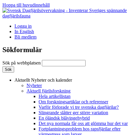
Hoppa till huvudinnehåll
Logga in
In English
Bli medlem
Sökformulär
Sök på webbplatsen
Aktuellt
Nyheter och kalender
Nyheter
Aktuell fjärilsforskning
Hela artikellistan
Om forskningsartiklar och referenser
Varför förlorade vi tre svenska dagfjärilar?
Slingrande slåtter ger större variation
En öländsk blåvingehybrid
Det nya normala får oss att glömma hur det var
Fortplantningsproblem hos rapsfjärilar efter
värmestress som larver