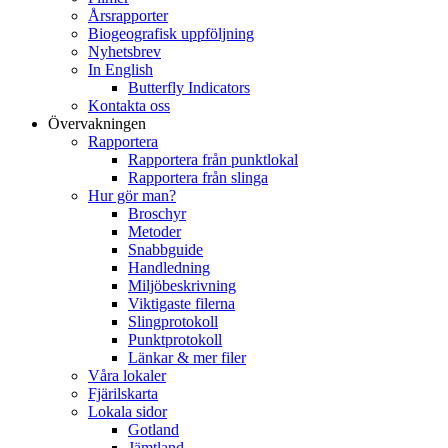
Årsrapporter
Biogeografisk uppföljning
Nyhetsbrev
In English
Butterfly Indicators
Kontakta oss
Övervakningen
Rapportera
Rapportera från punktlokal
Rapportera från slinga
Hur gör man?
Broschyr
Metoder
Snabbguide
Handledning
Miljöbeskrivning
Viktigaste filerna
Slingprotokoll
Punktprotokoll
Länkar & mer filer
Våra lokaler
Fjärilskarta
Lokala sidor
Gotland
Jämtland