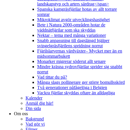
landskapstyp och arters särdrag</span>
Spanska kamgräsfjärilar hotas av allt torrare
somrar
Mikroklimat avgör utvecklingshastighet
Bete i Natura 2000-områden hotar de
väddnätfjärilar som ska skyddas
Nektar – tema med många variationer
Snabb anpassning till dagslängd hjälper
svingelgräsfjärilens spridning norrut
Fjärilslarvernas värdväxter– Mycket mer än en
midsommarbukett
Monarker migrerar söderut allt senare
Mindre kräsna sydrovfjärilar sprider sig snabbt
norrut
Vad tittar du på?
Många slags pollinerare ger större bomullsskörd
Två generationer påfågelöga i Belgien
Vackra fjärilar skyddas oftare än alldagliga
Kalender
Anmäl dig här!
Din sida
Om oss
Bakgrund
Vad gör vi
Filmer