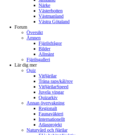
Närke
Västerbotten
Västmanland
Västra Götaland
Forum
Översikt
Ämnen
Fjärilsfrågor
Bilder
Allmänt
Fjärilsgalleri
Lär dig mer
Quiz
Vitfjärilar
Träna raps/kål/rov
VitfjärilarSpeed
Juvela vingar
Quizarkiv
Annan övervakning
Regionalt
Faunaväkteri
Internationellt
Atlasprojekt
Naturvård och fjärilar