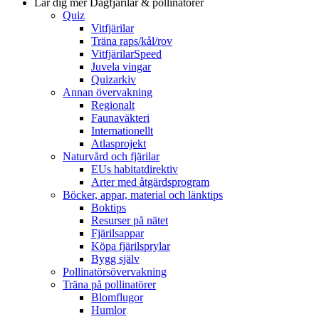
Lär dig mer
Dagfjärilar & pollinatörer
Quiz
Vitfjärilar
Träna raps/kål/rov
VitfjärilarSpeed
Juvela vingar
Quizarkiv
Annan övervakning
Regionalt
Faunaväkteri
Internationellt
Atlasprojekt
Naturvård och fjärilar
EUs habitatdirektiv
Arter med åtgärdsprogram
Böcker, appar, material och länktips
Boktips
Resurser på nätet
Fjärilsappar
Köpa fjärilsprylar
Bygg själv
Pollinatörsövervakning
Träna på pollinatörer
Blomflugor
Humlor