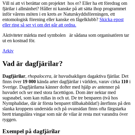
Vill ni att vi berättar om projektet hos er? Eller ha ett föredrag om
fjärilar i allmänhet? Håller ni kanske på att sätta ihop programmet
inför vårens möten i en krets av Naturskyddsföreningen, ett
entomologisk förening eller kanske en fågelklubb?
Skicka epost
eller ring så ser vi om det går att ordna.
Aktiviteter märkta med symbolen
är sådana som organisatören tar
ut en kostnad för.
Arkiv
Vad är dagfjärilar?
Dagfjärilar
,
rhopalocera
, är huvudsakligen dagaktiva fjärilar. Det
finns över
19 000
kända arter dagfjärilar i världen, varav cirka
110
i
Sverige. Dagfjärilarna känner dofter med hjälp av antenner på
huvudet och ser med stora facettögon. Dom äter nektar med
sugsnabel, som kan rullas in och ut. De tre benparen (två hos
Nymphalidae, där är första benparet tillbakabildat!) återfinns på den
slanka kroppens undersida och på ovansidan finns ofta färgstarka
brett triangulära vingar som när de vilar är resta mot varandra över
ryggen.
Exempel på dagfjärilar