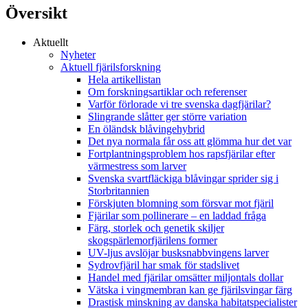
Översikt
Aktuellt
Nyheter
Aktuell fjärilsforskning
Hela artikellistan
Om forskningsartiklar och referenser
Varför förlorade vi tre svenska dagfjärilar?
Slingrande slåtter ger större variation
En öländsk blåvingehybrid
Det nya normala får oss att glömma hur det var
Fortplantningsproblem hos rapsfjärilar efter
värmestress som larver
Svenska svartfläckiga blåvingar sprider sig i
Storbritannien
Förskjuten blomning som försvar mot fjäril
Fjärilar som pollinerare – en laddad fråga
Färg, storlek och genetik skiljer
skogspärlemorfjärilens former
UV-ljus avslöjar busksnabbvingens larver
Sydrovfjäril har smak för stadslivet
Handel med fjärilar omsätter miljontals dollar
Vätska i vingmembran kan ge fjärilsvingar färg
Drastisk minskning av danska habitatspecialister