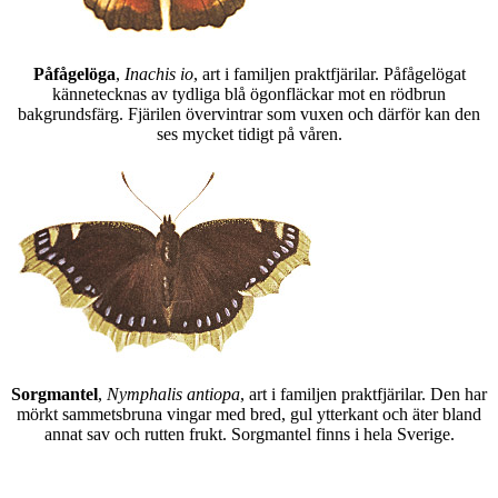
Påfågelöga
,
Inachis io
, art i familjen praktfjärilar. Påfågelögat
kännetecknas av tydliga blå ögonfläckar mot en rödbrun
bakgrundsfärg. Fjärilen övervintrar som vuxen och därför kan den
ses mycket tidigt på våren.
Sorgmantel
,
Nymphalis antiopa
, art i familjen praktfjärilar. Den har
mörkt sammetsbruna vingar med bred, gul ytterkant och äter bland
annat sav och rutten frukt. Sorgmantel finns i hela Sverige.