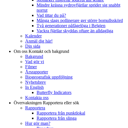
Mindre kräsna sydrovfjärilar sprider sig snabbt
norrut
Vad tittar du på?
Många slags pollinerare ger större bomullsskörd
Två generationer påfågelöga i Belgien
Vackra fjärilar skyddas oftare än alldagliga
Kalender
Anmäl dig här!
Din sida
Om oss
Kontakt och bakgrund
Bakgrund
Vad gör vi
Filmer
Årsrapporter
Biogeografisk uppföljning
Nyhetsbrev
In English
Butterfly Indicators
Kontakta oss
Övervakningen
Rapportera eller sök
Rapportera
Rapportera från punktlokal
Rapportera från slinga
Hur gör man?