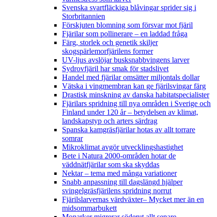
Svenska svartfläckiga blåvingar sprider sig i
Storbritannien
Förskjuten blomning som försvar mot fjäril
Fjärilar som pollinerare – en laddad fråga
Färg, storlek och genetik skiljer
skogspärlemorfjärilens former
UV-ljus avslöjar busksnabbvingens larver
Sydrovfjäril har smak för stadslivet
Handel med fjärilar omsätter miljontals dollar
Vätska i vingmembran kan ge fjärilsvingar färg
Drastisk minskning av danska habitatspecialister
Fjärilars spridning till nya områden i Sverige och
Finland under 120 år
– betydelsen av klimat,
landskapstyp och arters särdrag
Spanska kamgräsfjärilar hotas av allt torrare
somrar
Mikroklimat avgör utvecklingshastighet
Bete i Natura 2000-områden hotar de
väddnätfjärilar som ska skyddas
Nektar – tema med många variationer
Snabb anpassning till dagslängd hjälper
svingelgräsfjärilens spridning norrut
Fjärilslarvernas värdväxter– Mycket mer än en
midsommarbukett
Monarker migrerar söderut allt senare