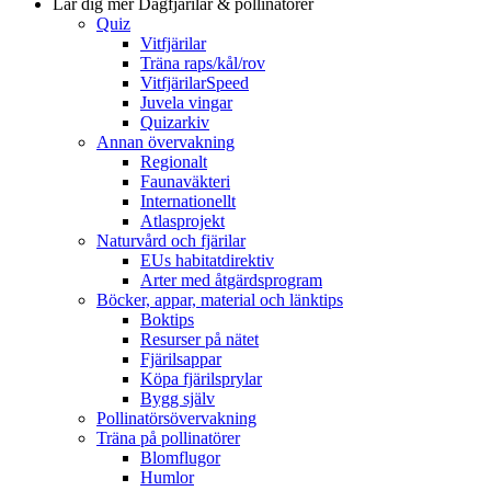
Lär dig mer
Dagfjärilar & pollinatörer
Quiz
Vitfjärilar
Träna raps/kål/rov
VitfjärilarSpeed
Juvela vingar
Quizarkiv
Annan övervakning
Regionalt
Faunaväkteri
Internationellt
Atlasprojekt
Naturvård och fjärilar
EUs habitatdirektiv
Arter med åtgärdsprogram
Böcker, appar, material och länktips
Boktips
Resurser på nätet
Fjärilsappar
Köpa fjärilsprylar
Bygg själv
Pollinatörsövervakning
Träna på pollinatörer
Blomflugor
Humlor