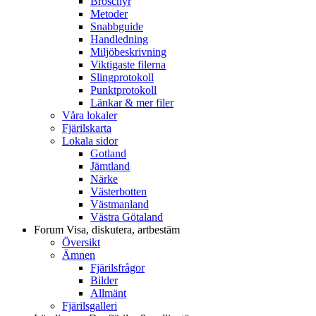
Broschyr
Metoder
Snabbguide
Handledning
Miljöbeskrivning
Viktigaste filerna
Slingprotokoll
Punktprotokoll
Länkar & mer filer
Våra lokaler
Fjärilskarta
Lokala sidor
Gotland
Jämtland
Närke
Västerbotten
Västmanland
Västra Götaland
Forum
Visa, diskutera, artbestäm
Översikt
Ämnen
Fjärilsfrågor
Bilder
Allmänt
Fjärilsgalleri