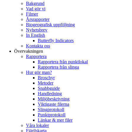
Bakgrund
Vad gör vi
Filmer
Årsrapporter
Biogeografisk uppföljning
Nyhetsbrev
In English
Butterfly Indicators
Kontakta oss
Övervakningen
Rapportera
Rapportera från punktlokal
Rapportera från slinga
Hur gör man?
Broschyr
Metoder
Snabbguide
Handledning
Miljöbeskrivning
Viktigaste filerna
Slingprotokoll
Punktprotokoll
Länkar & mer filer
Våra lokaler
Fjärilskarta