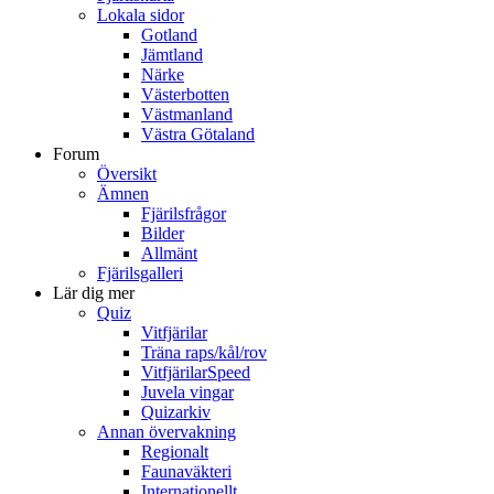
Lokala sidor
Gotland
Jämtland
Närke
Västerbotten
Västmanland
Västra Götaland
Forum
Översikt
Ämnen
Fjärilsfrågor
Bilder
Allmänt
Fjärilsgalleri
Lär dig mer
Quiz
Vitfjärilar
Träna raps/kål/rov
VitfjärilarSpeed
Juvela vingar
Quizarkiv
Annan övervakning
Regionalt
Faunaväkteri
Internationellt