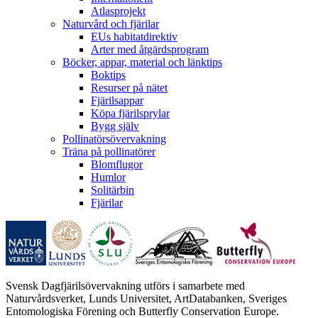
Atlasprojekt
Naturvård och fjärilar
EUs habitatdirektiv
Arter med åtgärdsprogram
Böcker, appar, material och länktips
Boktips
Resurser på nätet
Fjärilsappar
Köpa fjärilsprylar
Bygg själv
Pollinatörsövervakning
Träna på pollinatörer
Blomflugor
Humlor
Solitärbin
Fjärilar
Svensk Dagfjärilsövervakning utförs i samarbete med
Naturvårdsverket, Lunds Universitet, ArtDatabanken, Sveriges
Entomologiska Förening och Butterfly Conservation Europe.