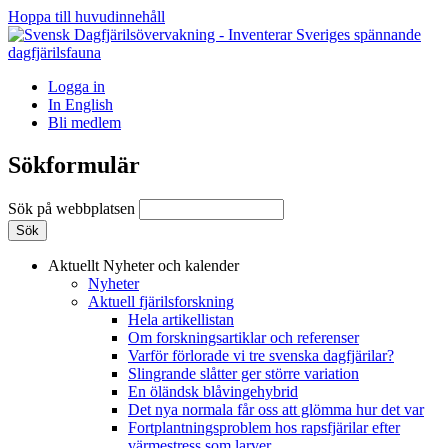
Hoppa till huvudinnehåll
Logga in
In English
Bli medlem
Sökformulär
Sök på webbplatsen
Aktuellt
Nyheter och kalender
Nyheter
Aktuell fjärilsforskning
Hela artikellistan
Om forskningsartiklar och referenser
Varför förlorade vi tre svenska dagfjärilar?
Slingrande slåtter ger större variation
En öländsk blåvingehybrid
Det nya normala får oss att glömma hur det var
Fortplantningsproblem hos rapsfjärilar efter
värmestress som larver