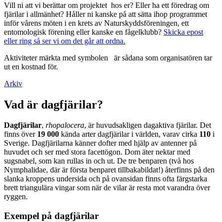
Vill ni att vi berättar om projektet hos er? Eller ha ett föredrag om
fjärilar i allmänhet? Håller ni kanske på att sätta ihop programmet
inför vårens möten i en krets av Naturskyddsföreningen, ett
entomologisk förening eller kanske en fågelklubb?
Skicka epost
eller ring så ser vi om det går att ordna.
Aktiviteter märkta med symbolen
är sådana som organisatören tar
ut en kostnad för.
Arkiv
Vad är dagfjärilar?
Dagfjärilar
,
rhopalocera
, är huvudsakligen dagaktiva fjärilar. Det
finns över
19 000
kända arter dagfjärilar i världen, varav cirka
110
i
Sverige. Dagfjärilarna känner dofter med hjälp av antenner på
huvudet och ser med stora facettögon. Dom äter nektar med
sugsnabel, som kan rullas in och ut. De tre benparen (två hos
Nymphalidae, där är första benparet tillbakabildat!) återfinns på den
slanka kroppens undersida och på ovansidan finns ofta färgstarka
brett triangulära vingar som när de vilar är resta mot varandra över
ryggen.
Exempel på dagfjärilar