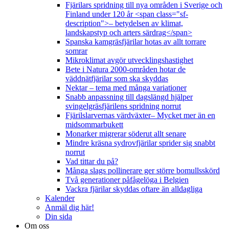
Fjärilars spridning till nya områden i Sverige och
Finland under 120 år <span class="sf-
description">– betydelsen av klimat,
landskapstyp och arters särdrag</span>
Spanska kamgräsfjärilar hotas av allt torrare
somrar
Mikroklimat avgör utvecklingshastighet
Bete i Natura 2000-områden hotar de
väddnätfjärilar som ska skyddas
Nektar – tema med många variationer
Snabb anpassning till dagslängd hjälper
svingelgräsfjärilens spridning norrut
Fjärilslarvernas värdväxter– Mycket mer än en
midsommarbukett
Monarker migrerar söderut allt senare
Mindre kräsna sydrovfjärilar sprider sig snabbt
norrut
Vad tittar du på?
Många slags pollinerare ger större bomullsskörd
Två generationer påfågelöga i Belgien
Vackra fjärilar skyddas oftare än alldagliga
Kalender
Anmäl dig här!
Din sida
Om oss