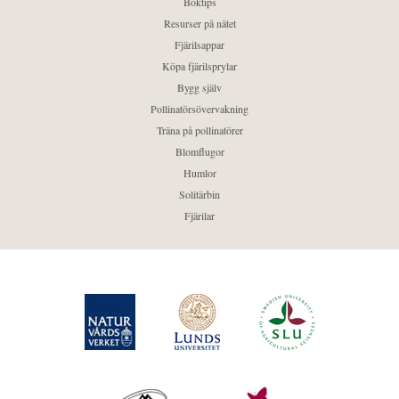
Boktips
Resurser på nätet
Fjärilsappar
Köpa fjärilsprylar
Bygg själv
Pollinatörsövervakning
Träna på pollinatörer
Blomflugor
Humlor
Solitärbin
Fjärilar