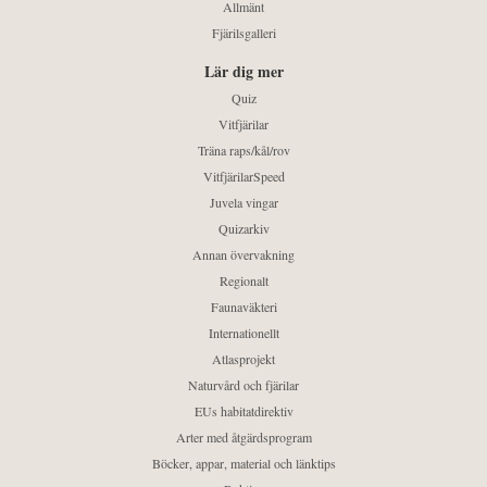
Allmänt
Fjärilsgalleri
Lär dig mer
Quiz
Vitfjärilar
Träna raps/kål/rov
VitfjärilarSpeed
Juvela vingar
Quizarkiv
Annan övervakning
Regionalt
Faunaväkteri
Internationellt
Atlasprojekt
Naturvård och fjärilar
EUs habitatdirektiv
Arter med åtgärdsprogram
Böcker, appar, material och länktips