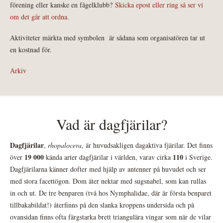
förening eller kanske en fågelklubb?
Skicka epost eller ring så ser vi
om det går att ordna.
Aktiviteter märkta med symbolen
är sådana som organisatören tar ut
en kostnad för.
Arkiv
Vad är dagfjärilar?
Dagfjärilar
,
rhopalocera
, är huvudsakligen dagaktiva fjärilar. Det finns
19 000
110
över
kända arter dagfjärilar i världen, varav cirka
i Sverige.
Dagfjärilarna känner dofter med hjälp av antenner på huvudet och ser
med stora facettögon. Dom äter nektar med sugsnabel, som kan rullas
in och ut. De tre benparen (två hos Nymphalidae, där är första benparet
tillbakabildat!) återfinns på den slanka kroppens undersida och på
ovansidan finns ofta färgstarka brett triangulära vingar som när de vilar