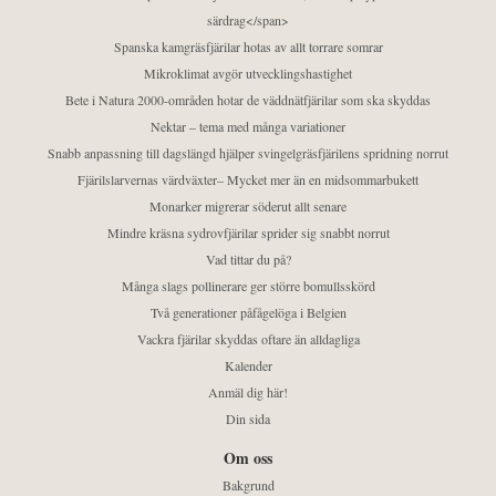
särdrag</span>
Spanska kamgräsfjärilar hotas av allt torrare somrar
Mikroklimat avgör utvecklingshastighet
Bete i Natura 2000-områden hotar de väddnätfjärilar som ska skyddas
Nektar – tema med många variationer
Snabb anpassning till dagslängd hjälper svingelgräsfjärilens spridning norrut
Fjärilslarvernas värdväxter– Mycket mer än en midsommarbukett
Monarker migrerar söderut allt senare
Mindre kräsna sydrovfjärilar sprider sig snabbt norrut
Vad tittar du på?
Många slags pollinerare ger större bomullsskörd
Två generationer påfågelöga i Belgien
Vackra fjärilar skyddas oftare än alldagliga
Kalender
Anmäl dig här!
Din sida
Om oss
Bakgrund