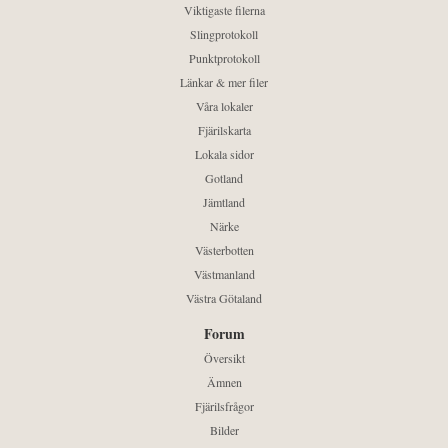
Viktigaste filerna
Slingprotokoll
Punktprotokoll
Länkar & mer filer
Våra lokaler
Fjärilskarta
Lokala sidor
Gotland
Jämtland
Närke
Västerbotten
Västmanland
Västra Götaland
Forum
Översikt
Ämnen
Fjärilsfrågor
Bilder