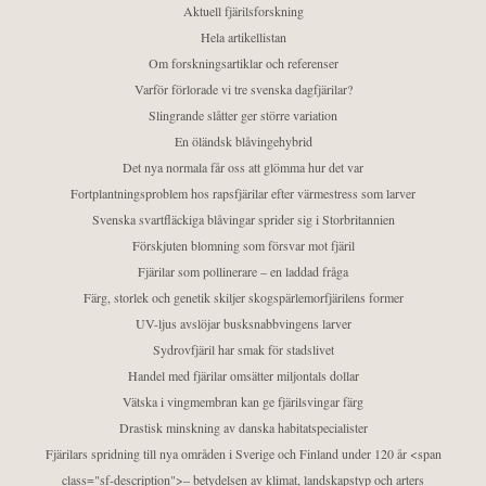
Aktuell fjärilsforskning
Hela artikellistan
Om forskningsartiklar och referenser
Varför förlorade vi tre svenska dagfjärilar?
Slingrande slåtter ger större variation
En öländsk blåvingehybrid
Det nya normala får oss att glömma hur det var
Fortplantningsproblem hos rapsfjärilar efter värmestress som larver
Svenska svartfläckiga blåvingar sprider sig i Storbritannien
Förskjuten blomning som försvar mot fjäril
Fjärilar som pollinerare – en laddad fråga
Färg, storlek och genetik skiljer skogspärlemorfjärilens former
UV-ljus avslöjar busksnabbvingens larver
Sydrovfjäril har smak för stadslivet
Handel med fjärilar omsätter miljontals dollar
Vätska i vingmembran kan ge fjärilsvingar färg
Drastisk minskning av danska habitatspecialister
Fjärilars spridning till nya områden i Sverige och Finland under 120 år <span
class="sf-description">– betydelsen av klimat, landskapstyp och arters