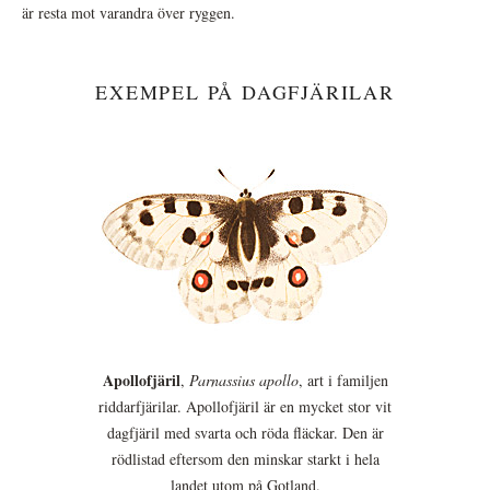
är resta mot varandra över ryggen.
EXEMPEL PÅ DAGFJÄRILAR
Apollofjäril
,
Parnassius apollo
, art i familjen
riddarfjärilar. Apollofjäril är en mycket stor vit
dagfjäril med svarta och röda fläckar. Den är
rödlistad eftersom den minskar starkt i hela
landet utom på Gotland.