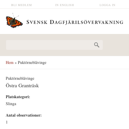
Hoppa till huvudinnehåll
BLI MEDLEM
IN ENGLISH
LOGGA IN
Sökformulär
Hem
» Puktörneblåvinge
Puktörneblåvinge
Östra Granträsk
Platskategori:
Slinga
Antal observationer:
1