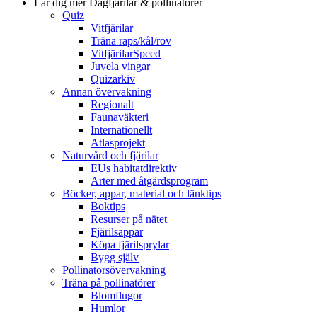
Lär dig mer
Dagfjärilar & pollinatörer
Quiz
Vitfjärilar
Träna raps/kål/rov
VitfjärilarSpeed
Juvela vingar
Quizarkiv
Annan övervakning
Regionalt
Faunaväkteri
Internationellt
Atlasprojekt
Naturvård och fjärilar
EUs habitatdirektiv
Arter med åtgärdsprogram
Böcker, appar, material och länktips
Boktips
Resurser på nätet
Fjärilsappar
Köpa fjärilsprylar
Bygg själv
Pollinatörsövervakning
Träna på pollinatörer
Blomflugor
Humlor