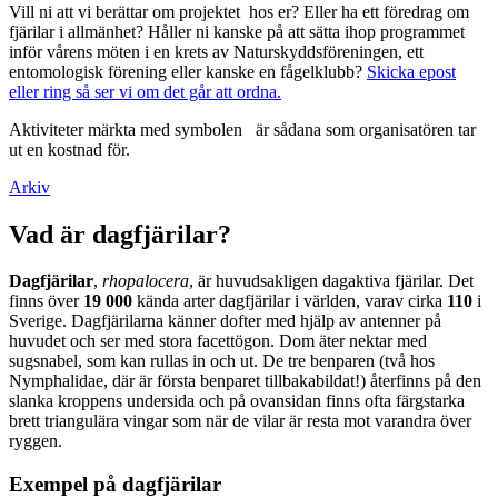
Vill ni att vi berättar om projektet hos er? Eller ha ett föredrag om
fjärilar i allmänhet? Håller ni kanske på att sätta ihop programmet
inför vårens möten i en krets av Naturskyddsföreningen, ett
entomologisk förening eller kanske en fågelklubb?
Skicka epost
eller ring så ser vi om det går att ordna.
Aktiviteter märkta med symbolen
är sådana som organisatören tar
ut en kostnad för.
Arkiv
Vad är dagfjärilar?
Dagfjärilar
,
rhopalocera
, är huvudsakligen dagaktiva fjärilar. Det
finns över
19 000
kända arter dagfjärilar i världen, varav cirka
110
i
Sverige. Dagfjärilarna känner dofter med hjälp av antenner på
huvudet och ser med stora facettögon. Dom äter nektar med
sugsnabel, som kan rullas in och ut. De tre benparen (två hos
Nymphalidae, där är första benparet tillbakabildat!) återfinns på den
slanka kroppens undersida och på ovansidan finns ofta färgstarka
brett triangulära vingar som när de vilar är resta mot varandra över
ryggen.
Exempel på dagfjärilar