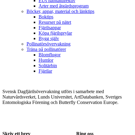
EUs habitatdirektiv
Arter med åtgärdsprogram
Böcker, appar, material och länktips
Boktips
Resurser på nätet
Fjärilsappar
Köpa fjärilsprylar
Bygg själv
Pollinatörsövervakning
Träna på pollinatörer
Blomflugor
Humlor
Solitärbin
Fjärilar
Svensk Dagfjärilsövervakning utförs i samarbete med
Naturvårdsverket, Lunds Universitet, ArtDatabanken, Sveriges
Entomologiska Förening och Butterfly Conservation Europe.
Skriv ett brev
Ring oss