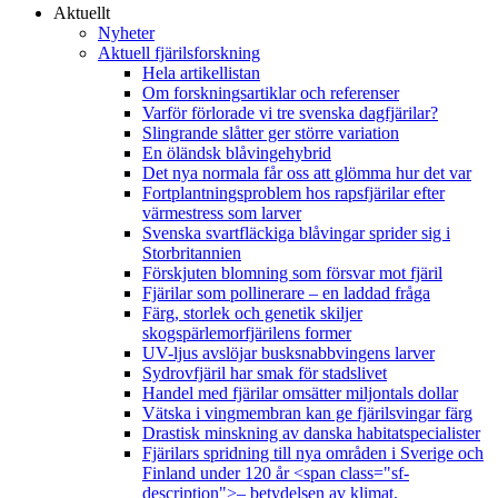
Aktuellt
Nyheter
Aktuell fjärilsforskning
Hela artikellistan
Om forskningsartiklar och referenser
Varför förlorade vi tre svenska dagfjärilar?
Slingrande slåtter ger större variation
En öländsk blåvingehybrid
Det nya normala får oss att glömma hur det var
Fortplantningsproblem hos rapsfjärilar efter
värmestress som larver
Svenska svartfläckiga blåvingar sprider sig i
Storbritannien
Förskjuten blomning som försvar mot fjäril
Fjärilar som pollinerare – en laddad fråga
Färg, storlek och genetik skiljer
skogspärlemorfjärilens former
UV-ljus avslöjar busksnabbvingens larver
Sydrovfjäril har smak för stadslivet
Handel med fjärilar omsätter miljontals dollar
Vätska i vingmembran kan ge fjärilsvingar färg
Drastisk minskning av danska habitatspecialister
Fjärilars spridning till nya områden i Sverige och
Finland under 120 år <span class="sf-
description">– betydelsen av klimat,