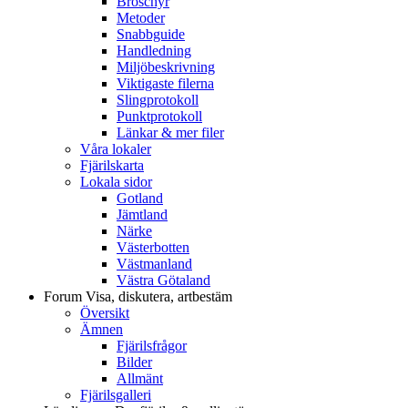
Broschyr
Metoder
Snabbguide
Handledning
Miljöbeskrivning
Viktigaste filerna
Slingprotokoll
Punktprotokoll
Länkar & mer filer
Våra lokaler
Fjärilskarta
Lokala sidor
Gotland
Jämtland
Närke
Västerbotten
Västmanland
Västra Götaland
Forum
Visa, diskutera, artbestäm
Översikt
Ämnen
Fjärilsfrågor
Bilder
Allmänt
Fjärilsgalleri