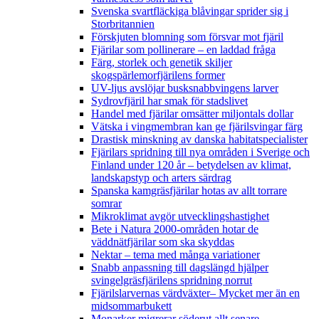
Svenska svartfläckiga blåvingar sprider sig i
Storbritannien
Förskjuten blomning som försvar mot fjäril
Fjärilar som pollinerare – en laddad fråga
Färg, storlek och genetik skiljer
skogspärlemorfjärilens former
UV-ljus avslöjar busksnabbvingens larver
Sydrovfjäril har smak för stadslivet
Handel med fjärilar omsätter miljontals dollar
Vätska i vingmembran kan ge fjärilsvingar färg
Drastisk minskning av danska habitatspecialister
Fjärilars spridning till nya områden i Sverige och
Finland under 120 år
– betydelsen av klimat,
landskapstyp och arters särdrag
Spanska kamgräsfjärilar hotas av allt torrare
somrar
Mikroklimat avgör utvecklingshastighet
Bete i Natura 2000-områden hotar de
väddnätfjärilar som ska skyddas
Nektar – tema med många variationer
Snabb anpassning till dagslängd hjälper
svingelgräsfjärilens spridning norrut
Fjärilslarvernas värdväxter– Mycket mer än en
midsommarbukett
Monarker migrerar söderut allt senare