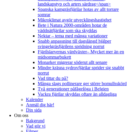
landskapstyp och arters särdrag</span>
Spanska kamgräsfjärilar hotas av allt torrare
somrar
Mikroklimat avgör utvecklingshastighet
Bete i Natura 2000-områden hotar de
väddnätfjärilar som ska skyddas
Nektar – tema med många variationer
Snabb anpassning till dagslängd hjälper
svingelgräsfjärilens spridning norrut
Fjärilslarvernas värdväxter– Mycket mer än en
midsommarbukett
Monarker migrerar söderut allt senare
Mindre kräsna sydrovfjärilar sprider sig snabbt
norrut
Vad tittar du på?
Många slags pollinerare ger större bomullsskörd
Två generationer påfågelöga i Belgien
Vackra fjärilar skyddas oftare än alldagliga
Kalender
Anmäl dig här!
Din sida
Om oss
Bakgrund
Vad gör vi
Filmer