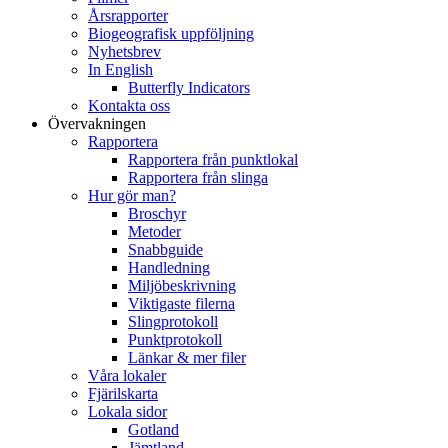
Årsrapporter
Biogeografisk uppföljning
Nyhetsbrev
In English
Butterfly Indicators
Kontakta oss
Övervakningen
Rapportera
Rapportera från punktlokal
Rapportera från slinga
Hur gör man?
Broschyr
Metoder
Snabbguide
Handledning
Miljöbeskrivning
Viktigaste filerna
Slingprotokoll
Punktprotokoll
Länkar & mer filer
Våra lokaler
Fjärilskarta
Lokala sidor
Gotland
Jämtland