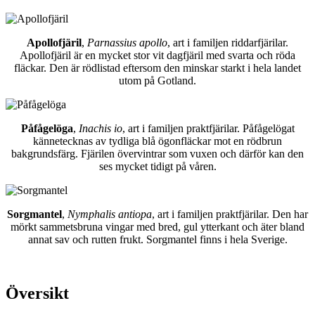
Apollofjäril
,
Parnassius apollo
, art i familjen riddarfjärilar.
Apollofjäril är en mycket stor vit dagfjäril med svarta och röda
fläckar. Den är rödlistad eftersom den minskar starkt i hela landet
utom på Gotland.
Påfågelöga
,
Inachis io
, art i familjen praktfjärilar. Påfågelögat
kännetecknas av tydliga blå ögonfläckar mot en rödbrun
bakgrundsfärg. Fjärilen övervintrar som vuxen och därför kan den
ses mycket tidigt på våren.
Sorgmantel
,
Nymphalis antiopa
, art i familjen praktfjärilar. Den har
mörkt sammetsbruna vingar med bred, gul ytterkant och äter bland
annat sav och rutten frukt. Sorgmantel finns i hela Sverige.
Översikt