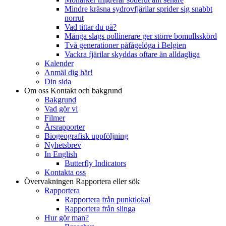
Mindre kräsna sydrovfjärilar sprider sig snabbt
norrut
Vad tittar du på?
Många slags pollinerare ger större bomullsskörd
Två generationer påfågelöga i Belgien
Vackra fjärilar skyddas oftare än alldagliga
Kalender
Anmäl dig här!
Din sida
Om oss
Kontakt och bakgrund
Bakgrund
Vad gör vi
Filmer
Årsrapporter
Biogeografisk uppföljning
Nyhetsbrev
In English
Butterfly Indicators
Kontakta oss
Övervakningen
Rapportera eller sök
Rapportera
Rapportera från punktlokal
Rapportera från slinga
Hur gör man?