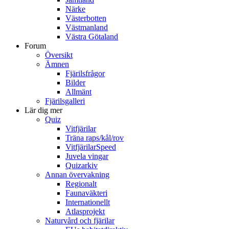
Närke
Västerbotten
Västmanland
Västra Götaland
Forum
Översikt
Ämnen
Fjärilsfrågor
Bilder
Allmänt
Fjärilsgalleri
Lär dig mer
Quiz
Vitfjärilar
Träna raps/kål/rov
VitfjärilarSpeed
Juvela vingar
Quizarkiv
Annan övervakning
Regionalt
Faunaväkteri
Internationellt
Atlasprojekt
Naturvård och fjärilar