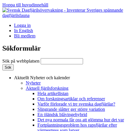
Hoppa till huvudinnehåll
Logga in
In English
Bli medlem
Sökformulär
Sök på webbplatsen
Aktuellt
Nyheter och kalender
Nyheter
Aktuell fjärilsforskning
Hela artikellistan
Om forskningsartiklar och referenser
Varför förlorade vi tre svenska dagfjärilar?
Slingrande slåtter ger större variation
En öländsk blåvingehybrid
Det nya normala får oss att glömma hur det var
Fortplantningsproblem hos rapsfjärilar efter
värmestress som larver