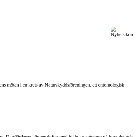
vårens möten i en krets av Naturskyddsföreningen, ett entomologisk
ge. Dagfjärilarna känner dofter med hjälp av antenner på huvudet och