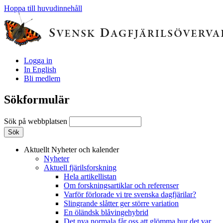
Hoppa till huvudinnehåll
Logga in
In English
Bli medlem
Sökformulär
Sök på webbplatsen
Aktuellt
Nyheter och kalender
Nyheter
Aktuell fjärilsforskning
Hela artikellistan
Om forskningsartiklar och referenser
Varför förlorade vi tre svenska dagfjärilar?
Slingrande slåtter ger större variation
En öländsk blåvingehybrid
Det nya normala får oss att glömma hur det var