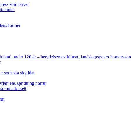
tress som larver
ritannien
ilens former
 Finland under 120 år
– betydelsen av klimat, landskapstyp och arters sär
r
lar som ska skyddas
fjärilens spridning norrut
idsommarbukett
rut