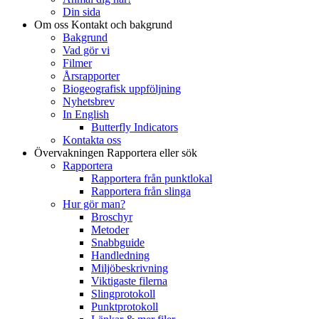
Din sida
Om oss
Kontakt och bakgrund
Bakgrund
Vad gör vi
Filmer
Årsrapporter
Biogeografisk uppföljning
Nyhetsbrev
In English
Butterfly Indicators
Kontakta oss
Övervakningen
Rapportera eller sök
Rapportera
Rapportera från punktlokal
Rapportera från slinga
Hur gör man?
Broschyr
Metoder
Snabbguide
Handledning
Miljöbeskrivning
Viktigaste filerna
Slingprotokoll
Punktprotokoll