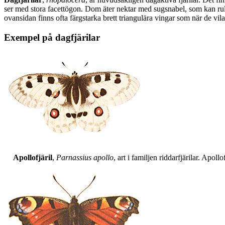
ser med stora facettögon. Dom äter nektar med sugsnabel, som kan rull
ovansidan finns ofta färgstarka brett triangulära vingar som när de vil
Exempel på dagfjärilar
Apollofjäril
,
Parnassius apollo
, art i familjen riddarfjärilar. Apol