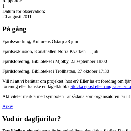
Rapportör:
1
Datum för observation:
20 augusti 2011
På gång
Fjärilsvandring, Kulturens Östarp 28 juni
Fjärilsexkursion, Konsthallen Norra Kvarken 11 juli
Fjärilsföredrag, Biblioteket i Mjölby, 23 september 18:00
Fjärilsföredrag, Biblioteket i Trollhättan, 27 oktober 17:30
Vill ni att vi berättar om projektet hos er? Eller ha ett föredrag om f
förening eller kanske en fågelklubb?
Skicka epost eller ring så ser vi 
Aktiviteter märkta med symbolen
är sådana som organisatören tar ut 
Arkiv
Vad är dagfjärilar?
Dagfjärilar
,
rhopalocera
, är huvudsakligen dagaktiva fjärilar. Det fi