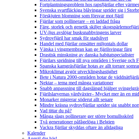
Fortplantningsproblem hos rapsfjärilar efter värmes
Svenska svartfläckiga blåvingar sprider sig i Storb
Förskjuten blomning som försvar mot fjäril
Fjärilar som pollinerare – en laddad fråga
Färg, storlek och genetik skiljer skogspärlemorfjär
UV-ljus avslöjar busksnabbvingens larver
Sydrovfjäril har smak för stadslivet
Handel med fjärilar omsätter miljontals dollar
Vätska i vingmembran kan ge fjärilsvingar färg
Drastisk minskning av danska habitatspecialister
Fjärilars spridning till nya områden i Sverige och
Spanska kamgräsfjärilar hotas av allt torrare somra
Mikroklimat avgör utvecklingshastighet
Bete i Natura 2000-områden hotar de väddnätfjäri
Nektar – tema med många variationer
Snabb anpassning till dagslängd hjälper svingelgräs
Fjärilslarvernas värdväxter– Mycket mer än en m
Monarker migrerar söderut allt senare
Mindre kräsna sydrovfjärilar sprider sig snabbt nor
Vad tittar du på?
Många slags pollinerare ger större bomullsskörd
Två generationer påfågelöga i Belgien
Vackra fjärilar skyddas oftare än alldagliga
Kalender
Anmäl dig här!