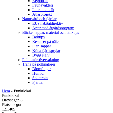
Regionalt
Faunaväkteri
Internationellt
Atlasprojekt
Naturvård och fjärilar
EUs habitatdirektiv
Arter med åtgärdsprogram
Böcker, appar, material och länktips
Boktips
Resurser på nätet
Fjärilsappar
Köpa fjärilsprylar
Bygg själv
Pollinatörsövervakning
Träna på pollinatörer
Blomflugor
Humlor
Solitärbin
Fjärilar
Hem
» Punktlokal
Punktlokal
Drevstigen 6
Platskategori:
12.1405