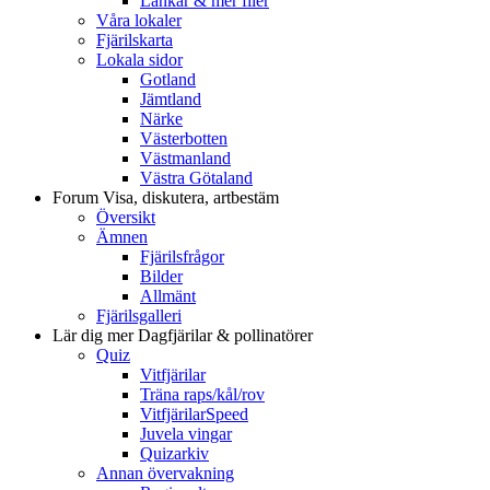
Länkar & mer filer
Våra lokaler
Fjärilskarta
Lokala sidor
Gotland
Jämtland
Närke
Västerbotten
Västmanland
Västra Götaland
Forum
Visa, diskutera, artbestäm
Översikt
Ämnen
Fjärilsfrågor
Bilder
Allmänt
Fjärilsgalleri
Lär dig mer
Dagfjärilar & pollinatörer
Quiz
Vitfjärilar
Träna raps/kål/rov
VitfjärilarSpeed
Juvela vingar
Quizarkiv
Annan övervakning