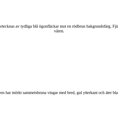
kännetecknas av tydliga blå ögonfläckar mot en rödbrun bakgrundsfärg. Fj
våren.
r. Den har mörkt sammetsbruna vingar med bred, gul ytterkant och äter bla