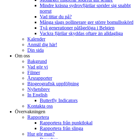
Mindre kräsna sydrovfjärilar sprider sig snabbt
norrut
Vad tittar du på?
Många slags pollinerare ger större bomullsskörd
Två generationer påfågelöga i Belgien
Vackra fjärilar skyddas oftare än alldagliga
Kalender
Anmäl dig här!
Din sida
Om oss
Bakgrund
Vad gör vi
Filmer
Årsrapporter
Biogeografisk uppföljning
Nyhetsbrev
In English
Butterfly Indicators
Kontakta oss
Övervakningen
Rapportera
Rapportera från punktlokal
Rapportera från slinga
Hur gör man?