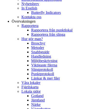
Nyhetsbrev
In English
Butterfly Indicators
Kontakta oss
Övervakningen
Rapportera
Rapportera från punktlokal
Rapportera från slinga
Hur gör man?
Broschyr
Metoder
Snabbguide
Handledning
Miljöbeskrivning
Viktigaste filerna
Slingprotokoll
Punktprotokoll
Länkar & mer filer
Våra lokaler
Fjärilskarta
Lokala sidor
Gotland
Jämtland
Närke
Västerbotten