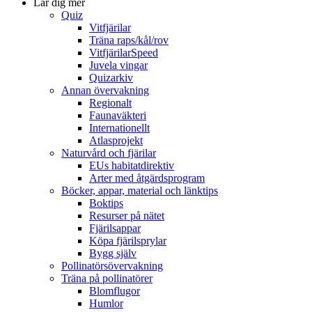
Lär dig mer
Quiz
Vitfjärilar
Träna raps/kål/rov
VitfjärilarSpeed
Juvela vingar
Quizarkiv
Annan övervakning
Regionalt
Faunaväkteri
Internationellt
Atlasprojekt
Naturvård och fjärilar
EUs habitatdirektiv
Arter med åtgärdsprogram
Böcker, appar, material och länktips
Boktips
Resurser på nätet
Fjärilsappar
Köpa fjärilsprylar
Bygg själv
Pollinatörsövervakning
Träna på pollinatörer
Blomflugor
Humlor