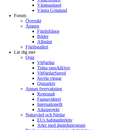
Västmanland
Västra Götaland
Forum
Översikt
Ämnen
Fjärilsfrågor
Bilder
Allmänt
Fjärilsgalleri
Lär dig mer
Quiz
Vitfjärilar
Träna raps/kål/rov
VitfjärilarSpeed
Juvela vingar
Quizarkiv
Annan övervakning
Regionalt
Faunaväkteri
Internationellt
Atlasprojekt
Naturvård och fjärilar
EUs habitatdirektiv
Arter med åtgärdsprogram