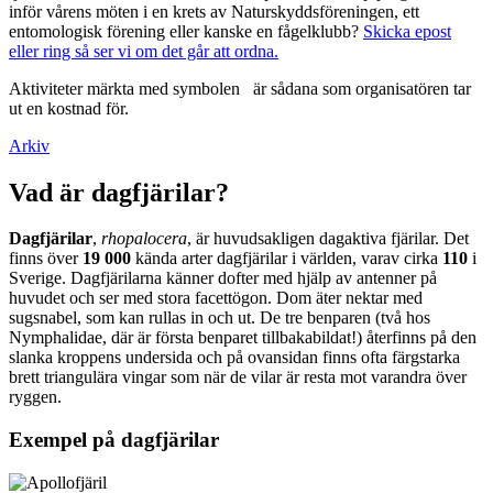
inför vårens möten i en krets av Naturskyddsföreningen, ett
entomologisk förening eller kanske en fågelklubb?
Skicka epost
eller ring så ser vi om det går att ordna.
Aktiviteter märkta med symbolen
är sådana som organisatören tar
ut en kostnad för.
Arkiv
Vad är dagfjärilar?
Dagfjärilar
,
rhopalocera
, är huvudsakligen dagaktiva fjärilar. Det
finns över
19 000
kända arter dagfjärilar i världen, varav cirka
110
i
Sverige. Dagfjärilarna känner dofter med hjälp av antenner på
huvudet och ser med stora facettögon. Dom äter nektar med
sugsnabel, som kan rullas in och ut. De tre benparen (två hos
Nymphalidae, där är första benparet tillbakabildat!) återfinns på den
slanka kroppens undersida och på ovansidan finns ofta färgstarka
brett triangulära vingar som när de vilar är resta mot varandra över
ryggen.
Exempel på dagfjärilar