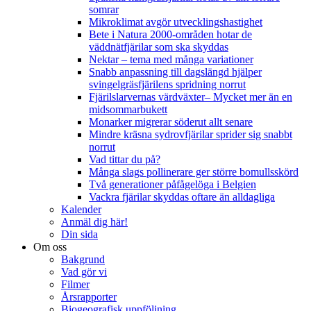
somrar
Mikroklimat avgör utvecklingshastighet
Bete i Natura 2000-områden hotar de
väddnätfjärilar som ska skyddas
Nektar – tema med många variationer
Snabb anpassning till dagslängd hjälper
svingelgräsfjärilens spridning norrut
Fjärilslarvernas värdväxter– Mycket mer än en
midsommarbukett
Monarker migrerar söderut allt senare
Mindre kräsna sydrovfjärilar sprider sig snabbt
norrut
Vad tittar du på?
Många slags pollinerare ger större bomullsskörd
Två generationer påfågelöga i Belgien
Vackra fjärilar skyddas oftare än alldagliga
Kalender
Anmäl dig här!
Din sida
Om oss
Bakgrund
Vad gör vi
Filmer
Årsrapporter
Biogeografisk uppföljning