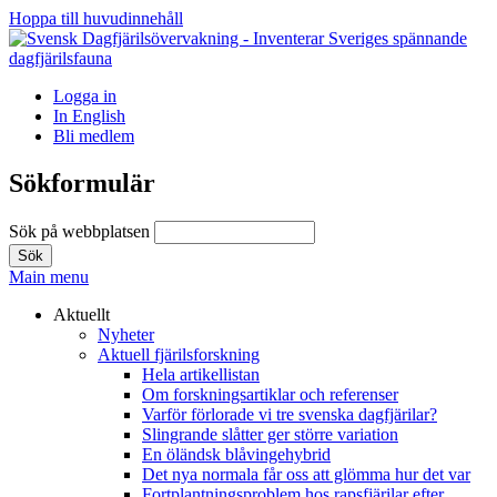
Hoppa till huvudinnehåll
Logga in
In English
Bli medlem
Sökformulär
Sök på webbplatsen
Main menu
Aktuellt
Nyheter
Aktuell fjärilsforskning
Hela artikellistan
Om forskningsartiklar och referenser
Varför förlorade vi tre svenska dagfjärilar?
Slingrande slåtter ger större variation
En öländsk blåvingehybrid
Det nya normala får oss att glömma hur det var
Fortplantningsproblem hos rapsfjärilar efter