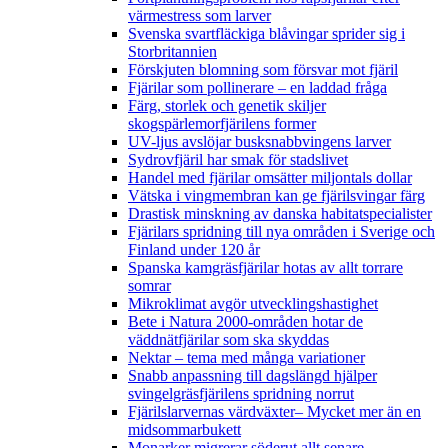
värmestress som larver
Svenska svartfläckiga blåvingar sprider sig i
Storbritannien
Förskjuten blomning som försvar mot fjäril
Fjärilar som pollinerare – en laddad fråga
Färg, storlek och genetik skiljer
skogspärlemorfjärilens former
UV-ljus avslöjar busksnabbvingens larver
Sydrovfjäril har smak för stadslivet
Handel med fjärilar omsätter miljontals dollar
Vätska i vingmembran kan ge fjärilsvingar färg
Drastisk minskning av danska habitatspecialister
Fjärilars spridning till nya områden i Sverige och
Finland under 120 år
Spanska kamgräsfjärilar hotas av allt torrare
somrar
Mikroklimat avgör utvecklingshastighet
Bete i Natura 2000-områden hotar de
väddnätfjärilar som ska skyddas
Nektar – tema med många variationer
Snabb anpassning till dagslängd hjälper
svingelgräsfjärilens spridning norrut
Fjärilslarvernas värdväxter– Mycket mer än en
midsommarbukett
Monarker migrerar söderut allt senare