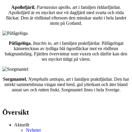
Apollofjäril
,
Parnassius apollo
, art i familjen riddarfjärilar.
Apollofjäril är en mycket stor vit dagfjäril med svarta och röda
fläckar. Den är rödlistad eftersom den minskar starkt i hela landet
utom på Gotland.
Påfågelöga
,
Inachis io
, art i familjen praktfjärilar. Påfågelögat
kännetecknas av tydliga blå ögonfläckar mot en rödbrun
bakgrundsfärg. Fjärilen övervintrar som vuxen och därför kan den
ses mycket tidigt på våren.
Sorgmantel
,
Nymphalis antiopa
, art i familjen praktfjärilar. Den har
mörkt sammetsbruna vingar med bred, gul ytterkant och äter bland
annat sav och rutten frukt. Sorgmantel finns i hela Sverige.
Översikt
Aktuellt
Nyheter