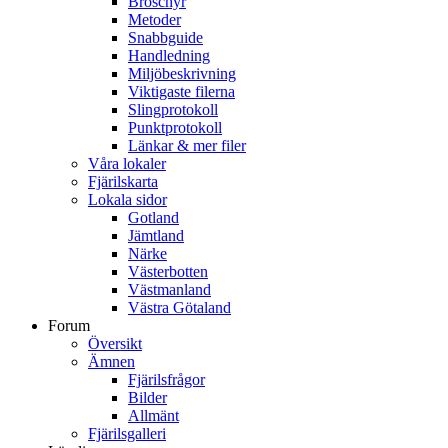
Broschyr
Metoder
Snabbguide
Handledning
Miljöbeskrivning
Viktigaste filerna
Slingprotokoll
Punktprotokoll
Länkar & mer filer
Våra lokaler
Fjärilskarta
Lokala sidor
Gotland
Jämtland
Närke
Västerbotten
Västmanland
Västra Götaland
Forum
Översikt
Ämnen
Fjärilsfrågor
Bilder
Allmänt
Fjärilsgalleri