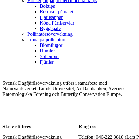
Böcker, appar, material och länktips
Boktips
Resurser på nätet
Fjärilsappar
Köpa fjärilsprylar
Bygg själv
Pollinatörsövervakning
Träna på pollinatörer
Blomflugor
Humlor
Solitärbin
Fjärilar
Svensk Dagfjärilsövervakning utförs i samarbete med
Naturvårdsverket, Lunds Universitet, ArtDatabanken, Sveriges
Entomologiska Förening och Butterfly Conservation Europe.
Skriv ett brev
Ring oss
Svensk Dagfjärilsövervakning
Telefon: 046-222 3818 (Lars P