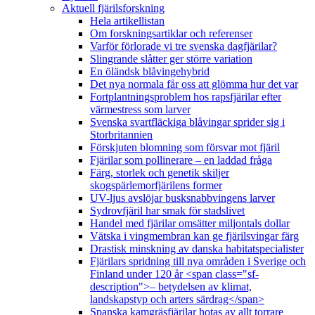
Aktuell fjärilsforskning
Hela artikellistan
Om forskningsartiklar och referenser
Varför förlorade vi tre svenska dagfjärilar?
Slingrande slåtter ger större variation
En öländsk blåvingehybrid
Det nya normala får oss att glömma hur det var
Fortplantningsproblem hos rapsfjärilar efter
värmestress som larver
Svenska svartfläckiga blåvingar sprider sig i
Storbritannien
Förskjuten blomning som försvar mot fjäril
Fjärilar som pollinerare – en laddad fråga
Färg, storlek och genetik skiljer
skogspärlemorfjärilens former
UV-ljus avslöjar busksnabbvingens larver
Sydrovfjäril har smak för stadslivet
Handel med fjärilar omsätter miljontals dollar
Vätska i vingmembran kan ge fjärilsvingar färg
Drastisk minskning av danska habitatspecialister
Fjärilars spridning till nya områden i Sverige och
Finland under 120 år <span class="sf-
description">– betydelsen av klimat,
landskapstyp och arters särdrag</span>
Spanska kamgräsfjärilar hotas av allt torrare