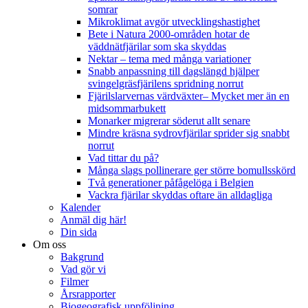
somrar
Mikroklimat avgör utvecklingshastighet
Bete i Natura 2000-områden hotar de
väddnätfjärilar som ska skyddas
Nektar – tema med många variationer
Snabb anpassning till dagslängd hjälper
svingelgräsfjärilens spridning norrut
Fjärilslarvernas värdväxter– Mycket mer än en
midsommarbukett
Monarker migrerar söderut allt senare
Mindre kräsna sydrovfjärilar sprider sig snabbt
norrut
Vad tittar du på?
Många slags pollinerare ger större bomullsskörd
Två generationer påfågelöga i Belgien
Vackra fjärilar skyddas oftare än alldagliga
Kalender
Anmäl dig här!
Din sida
Om oss
Bakgrund
Vad gör vi
Filmer
Årsrapporter
Biogeografisk uppföljning