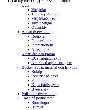
Lär dig mer
Dagfjärilar & pollinatörer
Quiz
Vitfjärilar
Träna raps/kål/rov
VitfjärilarSpeed
Juvela vingar
Quizarkiv
Annan övervakning
Regionalt
Faunaväkteri
Internationellt
Atlasprojekt
Naturvård och fjärilar
EUs habitatdirektiv
Arter med åtgärdsprogram
Böcker, appar, material och länktips
Boktips
Resurser på nätet
Fjärilsappar
Köpa fjärilsprylar
Bygg själv
Pollinatörsövervakning
Träna på pollinatörer
Blomflugor
Humlor