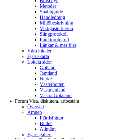
Broschyr
Metoder
Snabbguide
Handledning
Miljöbeskrivning
Viktigaste filerna
Slingprotokoll
Punktprotokoll
Länkar & mer filer
Våra lokaler
Fjärilskarta
Lokala sidor
Gotland
Jämtland
Närke
Västerbotten
Västmanland
Västra Götaland
Forum
Visa, diskutera, artbestäm
Översikt
Ämnen
Fjärilsfrågor
Bilder
Allmänt
Fjärilsgalleri