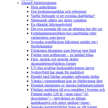
Aktuell fjärilsforskning
Hela artikellistan
Om forskningsartiklar och referenser
Varför förlorade vi tre svenska dagfjärilar?
Slingrande slåtter ger större variation
En öländsk blåvingehybrid
Det nya normala får oss att glömma hur det var
Fortplantningsproblem hos rapsfjärilar efter
värmestress som larver
Svenska svartfläckiga blåvingar sprider sig i
Storbritannien
Förskjuten blomning som försvar mot fjäril
Fjärilar som pollinerare – en laddad fråga
Färg, storlek och genetik skiljer
skogspärlemorfjärilens former
UV-ljus avslöjar busksnabbvingens larver
Sydrovfjäril har smak för stadslivet
Handel med fjärilar omsätter miljontals dollar
Vätska i vingmembran kan ge fjärilsvingar färg
Drastisk minskning av danska habitatspecialister
Fjärilars spridning till nya områden i Sverige och
Finland under 120 år <span class="sf-
description">– betydelsen av klimat,
landskapstyp och arters särdrag</span>
Spanska kamgräsfjärilar hotas av allt torrare