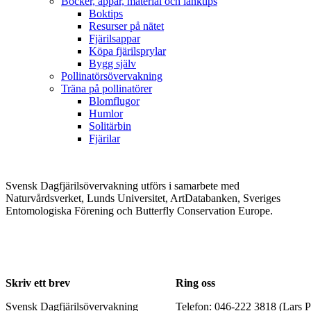
Böcker, appar, material och länktips
Boktips
Resurser på nätet
Fjärilsappar
Köpa fjärilsprylar
Bygg själv
Pollinatörsövervakning
Träna på pollinatörer
Blomflugor
Humlor
Solitärbin
Fjärilar
Svensk Dagfjärilsövervakning utförs i samarbete med
Naturvårdsverket, Lunds Universitet, ArtDatabanken, Sveriges
Entomologiska Förening och Butterfly Conservation Europe.
Skriv ett brev
Ring oss
Svensk Dagfjärilsövervakning
Telefon: 046-222 3818 (Lars P