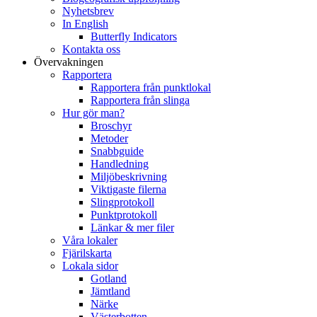
Nyhetsbrev
In English
Butterfly Indicators
Kontakta oss
Övervakningen
Rapportera
Rapportera från punktlokal
Rapportera från slinga
Hur gör man?
Broschyr
Metoder
Snabbguide
Handledning
Miljöbeskrivning
Viktigaste filerna
Slingprotokoll
Punktprotokoll
Länkar & mer filer
Våra lokaler
Fjärilskarta
Lokala sidor
Gotland
Jämtland
Närke
Västerbotten