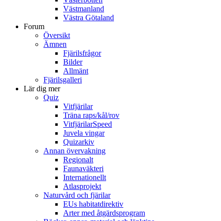
Västmanland
Västra Götaland
Forum
Översikt
Ämnen
Fjärilsfrågor
Bilder
Allmänt
Fjärilsgalleri
Lär dig mer
Quiz
Vitfjärilar
Träna raps/kål/rov
VitfjärilarSpeed
Juvela vingar
Quizarkiv
Annan övervakning
Regionalt
Faunaväkteri
Internationellt
Atlasprojekt
Naturvård och fjärilar
EUs habitatdirektiv
Arter med åtgärdsprogram