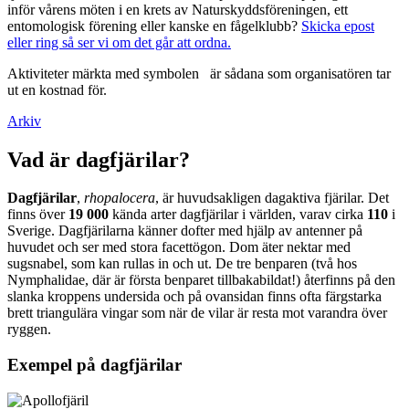
inför vårens möten i en krets av Naturskyddsföreningen, ett
entomologisk förening eller kanske en fågelklubb?
Skicka epost
eller ring så ser vi om det går att ordna.
Aktiviteter märkta med symbolen
är sådana som organisatören tar
ut en kostnad för.
Arkiv
Vad är dagfjärilar?
Dagfjärilar
,
rhopalocera
, är huvudsakligen dagaktiva fjärilar. Det
finns över
19 000
kända arter dagfjärilar i världen, varav cirka
110
i
Sverige. Dagfjärilarna känner dofter med hjälp av antenner på
huvudet och ser med stora facettögon. Dom äter nektar med
sugsnabel, som kan rullas in och ut. De tre benparen (två hos
Nymphalidae, där är första benparet tillbakabildat!) återfinns på den
slanka kroppens undersida och på ovansidan finns ofta färgstarka
brett triangulära vingar som när de vilar är resta mot varandra över
ryggen.
Exempel på dagfjärilar