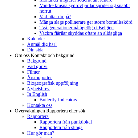
Mindre kräsna sydrovfjärilar sprider sig snabbt
norrut
Vad tittar du på?
Många slags pollinerare ger större bomullsskörd
Två generationer påfågelöga i Belgien
Vackra fjärilar skyddas oftare än alldagliga
Kalender
Anmäl dig här!
Din sida
Om oss
Kontakt och bakgrund
Bakgrund
Vad gör vi
Filmer
Årsrapporter
Biogeografisk uppföljning
Nyhetsbrev
In English
Butterfly Indicators
Kontakta oss
Övervakningen
Rapportera eller sök
Rapportera
Rapportera från punktlokal
Rapportera från slinga
Hur gör man?