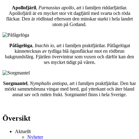
Apollofjäril
,
Parnassius apollo
, art i familjen riddarfjärilar.
Apollofjäril är en mycket stor vit dagfjäril med svarta och röda
fläckar. Den är rödlistad eftersom den minskar starkt i hela landet
utom på Gotland.
Påfågelöga
,
Inachis io
, art i familjen praktfjärilar. Påfågelögat
kännetecknas av tydliga blå ögonfläckar mot en rödbrun
bakgrundsfärg. Fjärilen övervintrar som vuxen och därför kan den
ses mycket tidigt på våren.
Sorgmantel
,
Nymphalis antiopa
, art i familjen praktfjärilar. Den har
mörkt sammetsbruna vingar med bred, gul ytterkant och äter bland
annat sav och rutten frukt. Sorgmantel finns i hela Sverige.
Översikt
Aktuellt
Nyheter