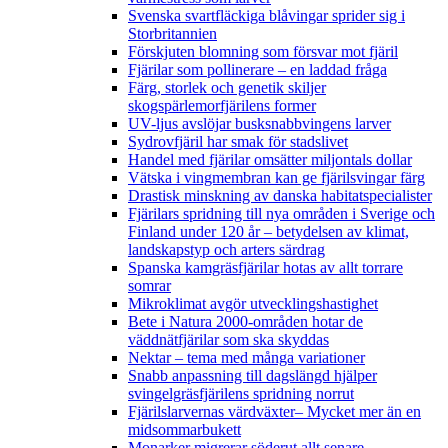
Svenska svartfläckiga blåvingar sprider sig i
Storbritannien
Förskjuten blomning som försvar mot fjäril
Fjärilar som pollinerare – en laddad fråga
Färg, storlek och genetik skiljer
skogspärlemorfjärilens former
UV-ljus avslöjar busksnabbvingens larver
Sydrovfjäril har smak för stadslivet
Handel med fjärilar omsätter miljontals dollar
Vätska i vingmembran kan ge fjärilsvingar färg
Drastisk minskning av danska habitatspecialister
Fjärilars spridning till nya områden i Sverige och
Finland under 120 år
– betydelsen av klimat,
landskapstyp och arters särdrag
Spanska kamgräsfjärilar hotas av allt torrare
somrar
Mikroklimat avgör utvecklingshastighet
Bete i Natura 2000-områden hotar de
väddnätfjärilar som ska skyddas
Nektar – tema med många variationer
Snabb anpassning till dagslängd hjälper
svingelgräsfjärilens spridning norrut
Fjärilslarvernas värdväxter– Mycket mer än en
midsommarbukett
Monarker migrerar söderut allt senare