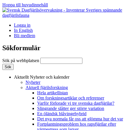
Hoppa till huvudinnehåll
Logga in
In English
Bli medlem
Sökformulär
Sök på webbplatsen
Aktuellt
Nyheter och kalender
Nyheter
Aktuell fjärilsforskning
Hela artikellistan
Om forskningsartiklar och referenser
Varför förlorade vi tre svenska dagfjärilar?
Slingrande slåtter ger större variation
En öländsk blåvingehybrid
Det nya normala får oss att glömma hur det var
Fortplantningsproblem hos rapsfjärilar efter
värmestress som larver