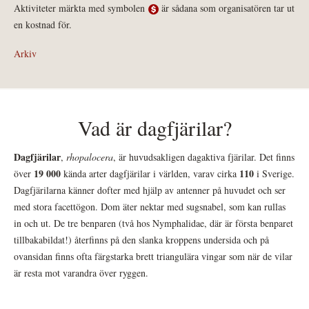
Aktiviteter märkta med symbolen
är sådana som organisatören tar ut
en kostnad för.
Arkiv
Vad är dagfjärilar?
Dagfjärilar
,
rhopalocera
, är huvudsakligen dagaktiva fjärilar. Det finns
19 000
110
över
kända arter dagfjärilar i världen, varav cirka
i Sverige.
Dagfjärilarna känner dofter med hjälp av antenner på huvudet och ser
med stora facettögon. Dom äter nektar med sugsnabel, som kan rullas
in och ut. De tre benparen (två hos Nymphalidae, där är första benparet
tillbakabildat!) återfinns på den slanka kroppens undersida och på
ovansidan finns ofta färgstarka brett triangulära vingar som när de vilar
är resta mot varandra över ryggen.