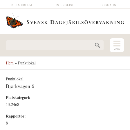
Hoppa till huvudinnehåll
BLI MEDLEM
IN ENGLISH
LOGGA IN
Sökformulär
Hem
» Punktlokal
Punktlokal
Björkvägen 6
Platskategori:
13.2468
Rapportör:
8