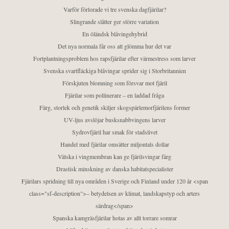
Varför förlorade vi tre svenska dagfjärilar?
Slingrande slåtter ger större variation
En öländsk blåvingehybrid
Det nya normala får oss att glömma hur det var
Fortplantningsproblem hos rapsfjärilar efter värmestress som larver
Svenska svartfläckiga blåvingar sprider sig i Storbritannien
Förskjuten blomning som försvar mot fjäril
Fjärilar som pollinerare – en laddad fråga
Färg, storlek och genetik skiljer skogspärlemorfjärilens former
UV-ljus avslöjar busksnabbvingens larver
Sydrovfjäril har smak för stadslivet
Handel med fjärilar omsätter miljontals dollar
Vätska i vingmembran kan ge fjärilsvingar färg
Drastisk minskning av danska habitatspecialister
Fjärilars spridning till nya områden i Sverige och Finland under 120 år <span
class="sf-description">– betydelsen av klimat, landskapstyp och arters
särdrag</span>
Spanska kamgräsfjärilar hotas av allt torrare somrar