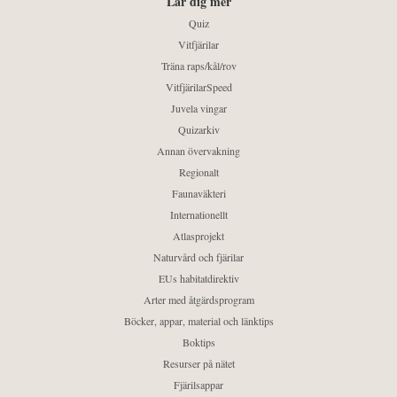
Lär dig mer
Quiz
Vitfjärilar
Träna raps/kål/rov
VitfjärilarSpeed
Juvela vingar
Quizarkiv
Annan övervakning
Regionalt
Faunaväkteri
Internationellt
Atlasprojekt
Naturvård och fjärilar
EUs habitatdirektiv
Arter med åtgärdsprogram
Böcker, appar, material och länktips
Boktips
Resurser på nätet
Fjärilsappar