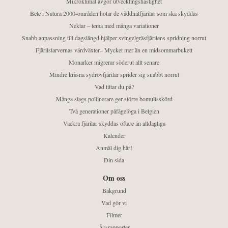
Mikroklimat avgör utvecklingshastighet
Bete i Natura 2000-områden hotar de väddnätfjärilar som ska skyddas
Nektar – tema med många variationer
Snabb anpassning till dagslängd hjälper svingelgräsfjärilens spridning norrut
Fjärilslarvernas värdväxter– Mycket mer än en midsommarbukett
Monarker migrerar söderut allt senare
Mindre kräsna sydrovfjärilar sprider sig snabbt norrut
Vad tittar du på?
Många slags pollinerare ger större bomullsskörd
Två generationer påfågelöga i Belgien
Vackra fjärilar skyddas oftare än alldagliga
Kalender
Anmäl dig här!
Din sida
Om oss
Bakgrund
Vad gör vi
Filmer
Årsrapporter