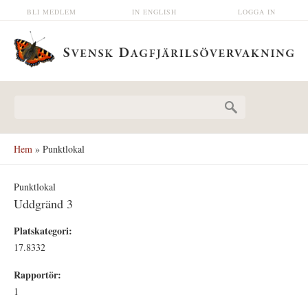
Hoppa till huvudinnehåll
BLI MEDLEM
IN ENGLISH
LOGGA IN
Sökformulär
Hem
» Punktlokal
Punktlokal
Uddgränd 3
Platskategori:
17.8332
Rapportör:
1