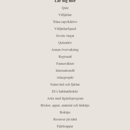
Lär dig mer
Quiz
Vitfjärilar
Träna raps/kål/rov
VitfjärilarSpeed
Juvela vingar
Quizarkiv
Annan övervakning
Regionalt
Faunaväkteri
Internationellt
Atlasprojekt
Naturvård och fjärilar
EUs habitatdirektiv
Arter med åtgärdsprogram
Böcker, appar, material och länktips
Boktips
Resurser på nätet
Fjärilsappar