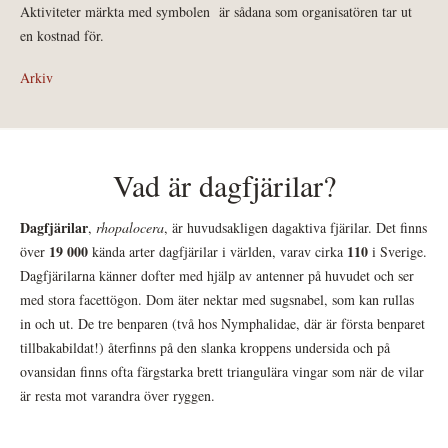
Aktiviteter märkta med symbolen
är sådana som organisatören tar ut
en kostnad för.
Arkiv
Vad är dagfjärilar?
Dagfjärilar
,
rhopalocera
, är huvudsakligen dagaktiva fjärilar. Det finns
19 000
110
över
kända arter dagfjärilar i världen, varav cirka
i Sverige.
Dagfjärilarna känner dofter med hjälp av antenner på huvudet och ser
med stora facettögon. Dom äter nektar med sugsnabel, som kan rullas
in och ut. De tre benparen (två hos Nymphalidae, där är första benparet
tillbakabildat!) återfinns på den slanka kroppens undersida och på
ovansidan finns ofta färgstarka brett triangulära vingar som när de vilar
är resta mot varandra över ryggen.