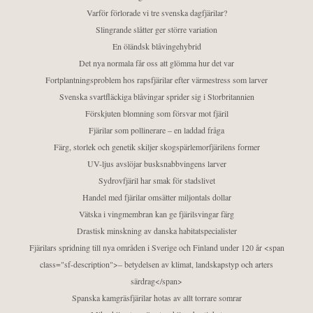
Varför förlorade vi tre svenska dagfjärilar?
Slingrande slåtter ger större variation
En öländsk blåvingehybrid
Det nya normala får oss att glömma hur det var
Fortplantningsproblem hos rapsfjärilar efter värmestress som larver
Svenska svartfläckiga blåvingar sprider sig i Storbritannien
Förskjuten blomning som försvar mot fjäril
Fjärilar som pollinerare – en laddad fråga
Färg, storlek och genetik skiljer skogspärlemorfjärilens former
UV-ljus avslöjar busksnabbvingens larver
Sydrovfjäril har smak för stadslivet
Handel med fjärilar omsätter miljontals dollar
Vätska i vingmembran kan ge fjärilsvingar färg
Drastisk minskning av danska habitatspecialister
Fjärilars spridning till nya områden i Sverige och Finland under 120 år <span
class="sf-description">– betydelsen av klimat, landskapstyp och arters
särdrag</span>
Spanska kamgräsfjärilar hotas av allt torrare somrar