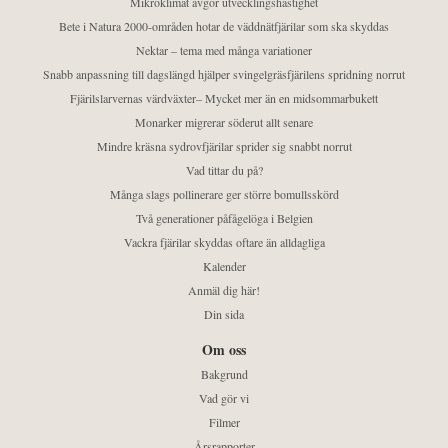
Mikroklimat avgör utvecklingshastighet
Bete i Natura 2000-områden hotar de väddnätfjärilar som ska skyddas
Nektar – tema med många variationer
Snabb anpassning till dagslängd hjälper svingelgräsfjärilens spridning norrut
Fjärilslarvernas värdväxter– Mycket mer än en midsommarbukett
Monarker migrerar söderut allt senare
Mindre kräsna sydrovfjärilar sprider sig snabbt norrut
Vad tittar du på?
Många slags pollinerare ger större bomullsskörd
Två generationer påfågelöga i Belgien
Vackra fjärilar skyddas oftare än alldagliga
Kalender
Anmäl dig här!
Din sida
Om oss
Bakgrund
Vad gör vi
Filmer
Årsrapporter