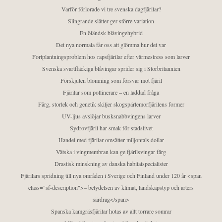
Varför förlorade vi tre svenska dagfjärilar?
Slingrande slåtter ger större variation
En öländsk blåvingehybrid
Det nya normala får oss att glömma hur det var
Fortplantningsproblem hos rapsfjärilar efter värmestress som larver
Svenska svartfläckiga blåvingar sprider sig i Storbritannien
Förskjuten blomning som försvar mot fjäril
Fjärilar som pollinerare – en laddad fråga
Färg, storlek och genetik skiljer skogspärlemorfjärilens former
UV-ljus avslöjar busksnabbvingens larver
Sydrovfjäril har smak för stadslivet
Handel med fjärilar omsätter miljontals dollar
Vätska i vingmembran kan ge fjärilsvingar färg
Drastisk minskning av danska habitatspecialister
Fjärilars spridning till nya områden i Sverige och Finland under 120 år <span
class="sf-description">– betydelsen av klimat, landskapstyp och arters
särdrag</span>
Spanska kamgräsfjärilar hotas av allt torrare somrar