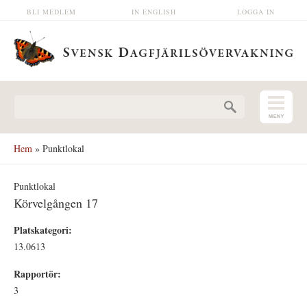
Hoppa till huvudinnehåll
BLI MEDLEM
IN ENGLISH
LOGGA IN
Sökformulär
Hem
» Punktlokal
Punktlokal
Körvelgången 17
Platskategori:
13.0613
Rapportör:
3