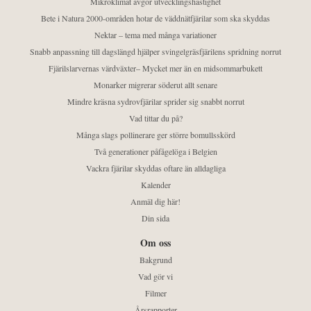
Mikroklimat avgör utvecklingshastighet
Bete i Natura 2000-områden hotar de väddnätfjärilar som ska skyddas
Nektar – tema med många variationer
Snabb anpassning till dagslängd hjälper svingelgräsfjärilens spridning norrut
Fjärilslarvernas värdväxter– Mycket mer än en midsommarbukett
Monarker migrerar söderut allt senare
Mindre kräsna sydrovfjärilar sprider sig snabbt norrut
Vad tittar du på?
Många slags pollinerare ger större bomullsskörd
Två generationer påfågelöga i Belgien
Vackra fjärilar skyddas oftare än alldagliga
Kalender
Anmäl dig här!
Din sida
Om oss
Bakgrund
Vad gör vi
Filmer
Årsrapporter