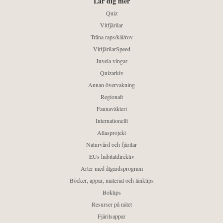
Lär dig mer
Quiz
Vitfjärilar
Träna raps/kål/rov
VitfjärilarSpeed
Juvela vingar
Quizarkiv
Annan övervakning
Regionalt
Faunaväkteri
Internationellt
Atlasprojekt
Naturvård och fjärilar
EUs habitatdirektiv
Arter med åtgärdsprogram
Böcker, appar, material och länktips
Boktips
Resurser på nätet
Fjärilsappar