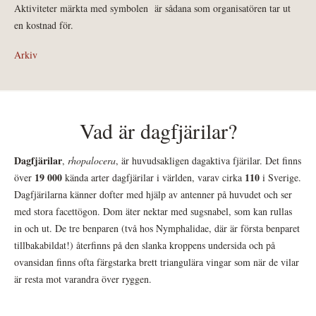
Aktiviteter märkta med symbolen
är sådana som organisatören tar ut
en kostnad för.
Arkiv
Vad är dagfjärilar?
Dagfjärilar
,
rhopalocera
, är huvudsakligen dagaktiva fjärilar. Det finns
19 000
110
över
kända arter dagfjärilar i världen, varav cirka
i Sverige.
Dagfjärilarna känner dofter med hjälp av antenner på huvudet och ser
med stora facettögon. Dom äter nektar med sugsnabel, som kan rullas
in och ut. De tre benparen (två hos Nymphalidae, där är första benparet
tillbakabildat!) återfinns på den slanka kroppens undersida och på
ovansidan finns ofta färgstarka brett triangulära vingar som när de vilar
är resta mot varandra över ryggen.