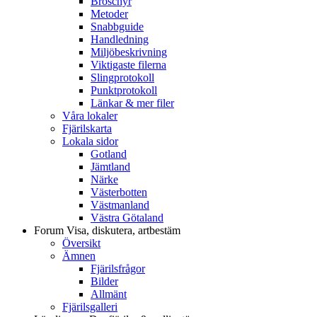
Broschyr
Metoder
Snabbguide
Handledning
Miljöbeskrivning
Viktigaste filerna
Slingprotokoll
Punktprotokoll
Länkar & mer filer
Våra lokaler
Fjärilskarta
Lokala sidor
Gotland
Jämtland
Närke
Västerbotten
Västmanland
Västra Götaland
Forum
Visa, diskutera, artbestäm
Översikt
Ämnen
Fjärilsfrågor
Bilder
Allmänt
Fjärilsgalleri