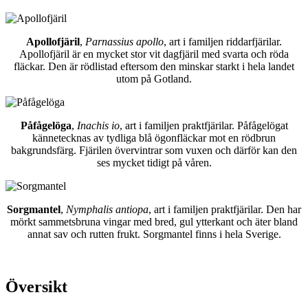
Apollofjäril
,
Parnassius apollo
, art i familjen riddarfjärilar.
Apollofjäril är en mycket stor vit dagfjäril med svarta och röda
fläckar. Den är rödlistad eftersom den minskar starkt i hela landet
utom på Gotland.
Påfågelöga
,
Inachis io
, art i familjen praktfjärilar. Påfågelögat
kännetecknas av tydliga blå ögonfläckar mot en rödbrun
bakgrundsfärg. Fjärilen övervintrar som vuxen och därför kan den
ses mycket tidigt på våren.
Sorgmantel
,
Nymphalis antiopa
, art i familjen praktfjärilar. Den har
mörkt sammetsbruna vingar med bred, gul ytterkant och äter bland
annat sav och rutten frukt. Sorgmantel finns i hela Sverige.
Översikt