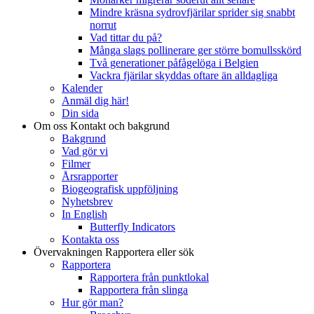
Mindre kräsna sydrovfjärilar sprider sig snabbt
norrut
Vad tittar du på?
Många slags pollinerare ger större bomullsskörd
Två generationer påfågelöga i Belgien
Vackra fjärilar skyddas oftare än alldagliga
Kalender
Anmäl dig här!
Din sida
Om oss
Kontakt och bakgrund
Bakgrund
Vad gör vi
Filmer
Årsrapporter
Biogeografisk uppföljning
Nyhetsbrev
In English
Butterfly Indicators
Kontakta oss
Övervakningen
Rapportera eller sök
Rapportera
Rapportera från punktlokal
Rapportera från slinga
Hur gör man?