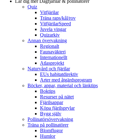
Lär dig mer
Dagfjärilar & pollinatörer
Quiz
Vitfjärilar
Träna raps/kål/rov
VitfjärilarSpeed
Juvela vingar
Quizarkiv
Annan övervakning
Regionalt
Faunaväkteri
Internationellt
Atlasprojekt
Naturvård och fjärilar
EUs habitatdirektiv
Arter med åtgärdsprogram
Böcker, appar, material och länktips
Boktips
Resurser på nätet
Fjärilsappar
Köpa fjärilsprylar
Bygg själv
Pollinatörsövervakning
Träna på pollinatörer
Blomflugor
Humlor