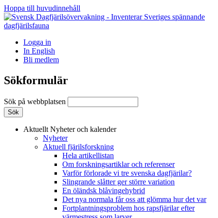
Hoppa till huvudinnehåll
Logga in
In English
Bli medlem
Sökformulär
Sök på webbplatsen
Aktuellt
Nyheter och kalender
Nyheter
Aktuell fjärilsforskning
Hela artikellistan
Om forskningsartiklar och referenser
Varför förlorade vi tre svenska dagfjärilar?
Slingrande slåtter ger större variation
En öländsk blåvingehybrid
Det nya normala får oss att glömma hur det var
Fortplantningsproblem hos rapsfjärilar efter
värmestress som larver