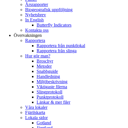
Årsrapporter
Biogeografisk uppföljning
Nyhetsbrev
In English
Butterfly Indicators
Kontakta oss
Övervakningen
Rapportera
Rapportera från punktlokal
Rapportera från slinga
Hur gör man?
Broschyr
Metoder
Snabbguide
Handledning
Miljöbeskrivning
Viktigaste filerna
Slingprotokoll
Punktprotokoll
Länkar & mer filer
Våra lokaler
Fjärilskarta
Lokala sidor
Gotland
Jämtland