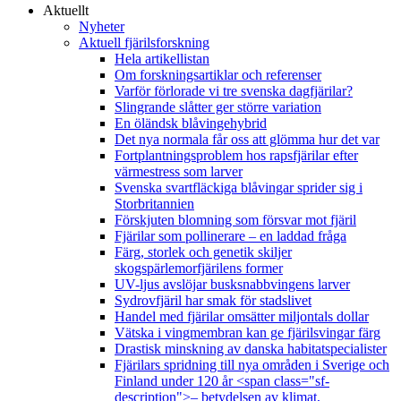
Aktuellt
Nyheter
Aktuell fjärilsforskning
Hela artikellistan
Om forskningsartiklar och referenser
Varför förlorade vi tre svenska dagfjärilar?
Slingrande slåtter ger större variation
En öländsk blåvingehybrid
Det nya normala får oss att glömma hur det var
Fortplantningsproblem hos rapsfjärilar efter
värmestress som larver
Svenska svartfläckiga blåvingar sprider sig i
Storbritannien
Förskjuten blomning som försvar mot fjäril
Fjärilar som pollinerare – en laddad fråga
Färg, storlek och genetik skiljer
skogspärlemorfjärilens former
UV-ljus avslöjar busksnabbvingens larver
Sydrovfjäril har smak för stadslivet
Handel med fjärilar omsätter miljontals dollar
Vätska i vingmembran kan ge fjärilsvingar färg
Drastisk minskning av danska habitatspecialister
Fjärilars spridning till nya områden i Sverige och
Finland under 120 år <span class="sf-
description">– betydelsen av klimat,