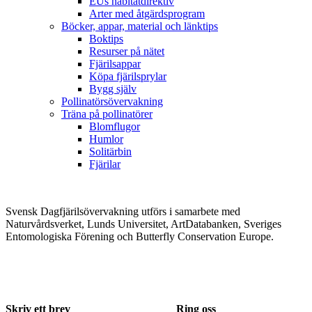
EUs habitatdirektiv
Arter med åtgärdsprogram
Böcker, appar, material och länktips
Boktips
Resurser på nätet
Fjärilsappar
Köpa fjärilsprylar
Bygg själv
Pollinatörsövervakning
Träna på pollinatörer
Blomflugor
Humlor
Solitärbin
Fjärilar
Svensk Dagfjärilsövervakning utförs i samarbete med
Naturvårdsverket, Lunds Universitet, ArtDatabanken, Sveriges
Entomologiska Förening och Butterfly Conservation Europe.
Skriv ett brev
Ring oss