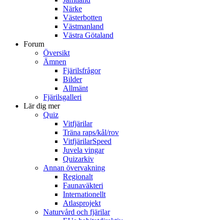
Närke
Västerbotten
Västmanland
Västra Götaland
Forum
Översikt
Ämnen
Fjärilsfrågor
Bilder
Allmänt
Fjärilsgalleri
Lär dig mer
Quiz
Vitfjärilar
Träna raps/kål/rov
VitfjärilarSpeed
Juvela vingar
Quizarkiv
Annan övervakning
Regionalt
Faunaväkteri
Internationellt
Atlasprojekt
Naturvård och fjärilar