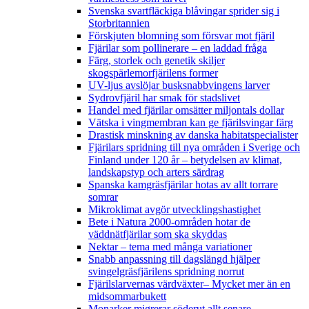
Svenska svartfläckiga blåvingar sprider sig i
Storbritannien
Förskjuten blomning som försvar mot fjäril
Fjärilar som pollinerare – en laddad fråga
Färg, storlek och genetik skiljer
skogspärlemorfjärilens former
UV-ljus avslöjar busksnabbvingens larver
Sydrovfjäril har smak för stadslivet
Handel med fjärilar omsätter miljontals dollar
Vätska i vingmembran kan ge fjärilsvingar färg
Drastisk minskning av danska habitatspecialister
Fjärilars spridning till nya områden i Sverige och
Finland under 120 år
– betydelsen av klimat,
landskapstyp och arters särdrag
Spanska kamgräsfjärilar hotas av allt torrare
somrar
Mikroklimat avgör utvecklingshastighet
Bete i Natura 2000-områden hotar de
väddnätfjärilar som ska skyddas
Nektar – tema med många variationer
Snabb anpassning till dagslängd hjälper
svingelgräsfjärilens spridning norrut
Fjärilslarvernas värdväxter– Mycket mer än en
midsommarbukett
Monarker migrerar söderut allt senare