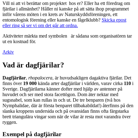
Vill ni att vi berättar om projektet hos er? Eller ha ett föredrag om
fjärilar i allmänhet? Håller ni kanske på att sätta ihop programmet
inför vårens möten i en krets av Naturskyddsföreningen, ett
entomologisk förening eller kanske en fågelklubb?
Skicka epost
eller ring så ser vi om det går att ordna.
Aktiviteter märkta med symbolen
är sådana som organisatören tar
ut en kostnad för.
Arkiv
Vad är dagfjärilar?
Dagfjärilar
,
rhopalocera
, är huvudsakligen dagaktiva fjärilar. Det
finns över
19 000
kända arter dagfjärilar i världen, varav cirka
110
i
Sverige. Dagfjärilarna känner dofter med hjälp av antenner på
huvudet och ser med stora facettögon. Dom äter nektar med
sugsnabel, som kan rullas in och ut. De tre benparen (två hos
Nymphalidae, där är första benparet tillbakabildat!) återfinns på den
slanka kroppens undersida och på ovansidan finns ofta färgstarka
brett triangulära vingar som när de vilar är resta mot varandra över
ryggen.
Exempel på dagfjärilar