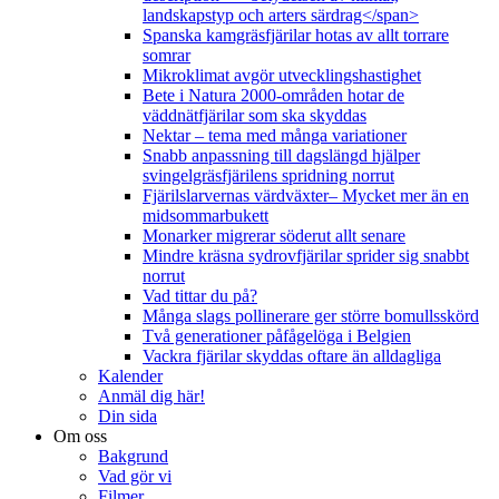
landskapstyp och arters särdrag</span>
Spanska kamgräsfjärilar hotas av allt torrare
somrar
Mikroklimat avgör utvecklingshastighet
Bete i Natura 2000-områden hotar de
väddnätfjärilar som ska skyddas
Nektar – tema med många variationer
Snabb anpassning till dagslängd hjälper
svingelgräsfjärilens spridning norrut
Fjärilslarvernas värdväxter– Mycket mer än en
midsommarbukett
Monarker migrerar söderut allt senare
Mindre kräsna sydrovfjärilar sprider sig snabbt
norrut
Vad tittar du på?
Många slags pollinerare ger större bomullsskörd
Två generationer påfågelöga i Belgien
Vackra fjärilar skyddas oftare än alldagliga
Kalender
Anmäl dig här!
Din sida
Om oss
Bakgrund
Vad gör vi
Filmer