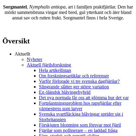
Sorgmantel
,
Nymphalis antiopa
, art i familjen praktfjärilar. Den har
mörkt sammetsbruna vingar med bred, gul ytterkant och äter bland
annat sav och rutten frukt. Sorgmantel finns i hela Sverige.
Översikt
Aktuellt
Nyheter
Aktuell fjärilsforskning
Hela artikellistan
Om forskningsartiklar och referenser
Varför förlorade vi tre svenska dagfjärilar?
Slingrande slåtter ger större variation
En öländsk blåvingehybrid
Det nya normala får oss att glömma hur det var
Fortplantningsproblem hos rapsfjärilar efter
värmestress som larver
Svenska svartfläckiga blåvingar sprider sig i
Storbritannien
Förskjuten blomning som försvar mot fjäril
Fjärilar som pollinerare – en laddad fråga
Färg, storlek och genetik skiljer