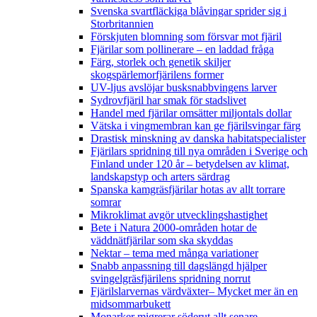
Svenska svartfläckiga blåvingar sprider sig i
Storbritannien
Förskjuten blomning som försvar mot fjäril
Fjärilar som pollinerare – en laddad fråga
Färg, storlek och genetik skiljer
skogspärlemorfjärilens former
UV-ljus avslöjar busksnabbvingens larver
Sydrovfjäril har smak för stadslivet
Handel med fjärilar omsätter miljontals dollar
Vätska i vingmembran kan ge fjärilsvingar färg
Drastisk minskning av danska habitatspecialister
Fjärilars spridning till nya områden i Sverige och
Finland under 120 år
– betydelsen av klimat,
landskapstyp och arters särdrag
Spanska kamgräsfjärilar hotas av allt torrare
somrar
Mikroklimat avgör utvecklingshastighet
Bete i Natura 2000-områden hotar de
väddnätfjärilar som ska skyddas
Nektar – tema med många variationer
Snabb anpassning till dagslängd hjälper
svingelgräsfjärilens spridning norrut
Fjärilslarvernas värdväxter– Mycket mer än en
midsommarbukett
Monarker migrerar söderut allt senare