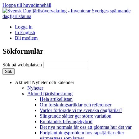
Hoppa till huvudinnehåll
Logga in
In English
Bli medlem
Sökformulär
Sök på webbplatsen
Aktuellt
Nyheter och kalender
Nyheter
Aktuell fjärilsforskning
Hela artikellistan
Om forskningsartiklar och referenser
Varför förlorade vi tre svenska dagfjärilar?
Slingrande slåtter ger större variation
En öländsk blåvingehybrid
Det nya normala får oss att glömma hur det var
Fortplantningsproblem hos rapsfjärilar efter
värmestress som larver