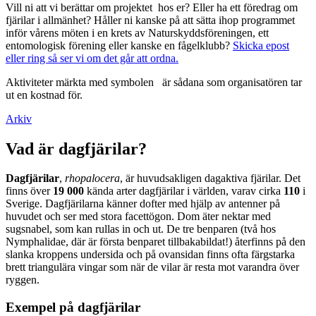
Vill ni att vi berättar om projektet hos er? Eller ha ett föredrag om
fjärilar i allmänhet? Håller ni kanske på att sätta ihop programmet
inför vårens möten i en krets av Naturskyddsföreningen, ett
entomologisk förening eller kanske en fågelklubb?
Skicka epost
eller ring så ser vi om det går att ordna.
Aktiviteter märkta med symbolen
är sådana som organisatören tar
ut en kostnad för.
Arkiv
Vad är dagfjärilar?
Dagfjärilar
,
rhopalocera
, är huvudsakligen dagaktiva fjärilar. Det
finns över
19 000
kända arter dagfjärilar i världen, varav cirka
110
i
Sverige. Dagfjärilarna känner dofter med hjälp av antenner på
huvudet och ser med stora facettögon. Dom äter nektar med
sugsnabel, som kan rullas in och ut. De tre benparen (två hos
Nymphalidae, där är första benparet tillbakabildat!) återfinns på den
slanka kroppens undersida och på ovansidan finns ofta färgstarka
brett triangulära vingar som när de vilar är resta mot varandra över
ryggen.
Exempel på dagfjärilar