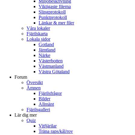
Miljöbeskrivning
Viktigaste filerna
Slingprotokoll
Punktprotokoll
Länkar & mer filer
Våra lokaler
Fjärilskarta
Lokala sidor
Gotland
Jämtland
Närke
Västerbotten
Västmanland
Västra Götaland
Forum
Översikt
Ämnen
Fjärilsfrågor
Bilder
Allmänt
Fjärilsgalleri
Lär dig mer
Quiz
Vitfjärilar
Träna raps/kål/rov