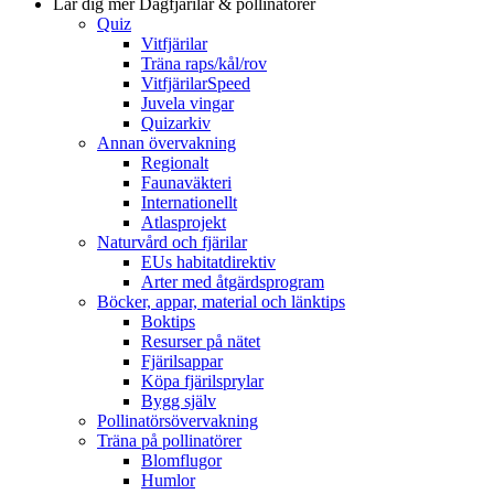
Lär dig mer
Dagfjärilar & pollinatörer
Quiz
Vitfjärilar
Träna raps/kål/rov
VitfjärilarSpeed
Juvela vingar
Quizarkiv
Annan övervakning
Regionalt
Faunaväkteri
Internationellt
Atlasprojekt
Naturvård och fjärilar
EUs habitatdirektiv
Arter med åtgärdsprogram
Böcker, appar, material och länktips
Boktips
Resurser på nätet
Fjärilsappar
Köpa fjärilsprylar
Bygg själv
Pollinatörsövervakning
Träna på pollinatörer
Blomflugor
Humlor