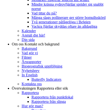
Mindre kräsna sydrovfjärilar sprider sig snabbt
norrut
Vad tittar du på?
Många slags pollinerare ger större bomullsskörd
Två generationer påfågelöga i Belgien
Vackra fjärilar skyddas oftare än alldagliga
Kalender
Anmäl dig här!
Din sida
Om oss
Kontakt och bakgrund
Bakgrund
Vad gör vi
Filmer
Årsrapporter
Biogeografisk uppföljning
Nyhetsbrev
In English
Butterfly Indicators
Kontakta oss
Övervakningen
Rapportera eller sök
Rapportera
Rapportera från punktlokal
Rapportera från slinga
Hur gör man?