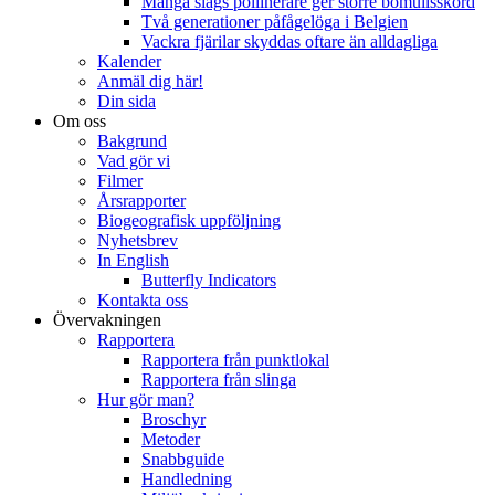
Många slags pollinerare ger större bomullsskörd
Två generationer påfågelöga i Belgien
Vackra fjärilar skyddas oftare än alldagliga
Kalender
Anmäl dig här!
Din sida
Om oss
Bakgrund
Vad gör vi
Filmer
Årsrapporter
Biogeografisk uppföljning
Nyhetsbrev
In English
Butterfly Indicators
Kontakta oss
Övervakningen
Rapportera
Rapportera från punktlokal
Rapportera från slinga
Hur gör man?
Broschyr
Metoder
Snabbguide
Handledning