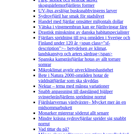
skogspärlemorfjärilens former
UV-ljus avslöjar busksnabbvingens larver
Sydrovfjäril har smak för stadslivet
Handel med fjärilar omsätter miljontals dollar
Vätska i vingmembran kan ge fjärilsvingar färg
Drastisk minskning av danska habitatspecialister
Fjärilars spridning till nya områden i Sverige och
Finland under 120 år <span class="sf-
description">– betydelsen av klimat,
landskapstyp och arters särdrag</span>
Spanska kamgräsfjärilar hotas av allt torrare
somrar
Mikroklimat avgör utvecklingshastighet
Bete i Natura 2000-områden hotar de
väddnätfjärilar som ska skyddas
Nektar – tema med många variationer
Snabb anpassning till dagslängd hjälper
svingelgräsfjärilens spridning norrut
Fjärilslarvernas värdväxter– Mycket mer än en
midsommarbukett
Monarker migrerar söderut allt senare
Mindre kräsna sydrovfjärilar sprider sig snabbt
norrut
Vad tittar du på?