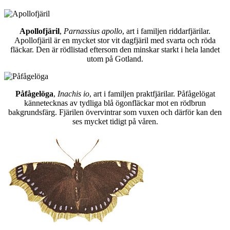
Apollofjäril
,
Parnassius apollo
, art i familjen riddarfjärilar.
Apollofjäril är en mycket stor vit dagfjäril med svarta och röda
fläckar. Den är rödlistad eftersom den minskar starkt i hela landet
utom på Gotland.
Påfågelöga
,
Inachis io
, art i familjen praktfjärilar. Påfågelögat
kännetecknas av tydliga blå ögonfläckar mot en rödbrun
bakgrundsfärg. Fjärilen övervintrar som vuxen och därför kan den
ses mycket tidigt på våren.