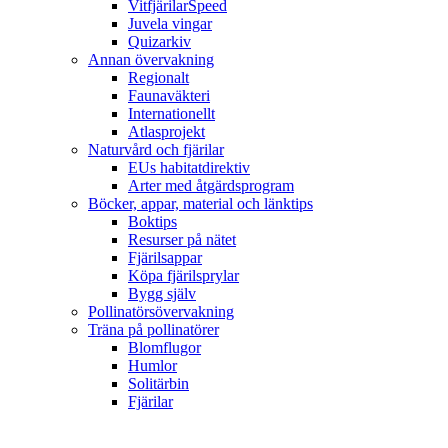
VitfjärilarSpeed
Juvela vingar
Quizarkiv
Annan övervakning
Regionalt
Faunaväkteri
Internationellt
Atlasprojekt
Naturvård och fjärilar
EUs habitatdirektiv
Arter med åtgärdsprogram
Böcker, appar, material och länktips
Boktips
Resurser på nätet
Fjärilsappar
Köpa fjärilsprylar
Bygg själv
Pollinatörsövervakning
Träna på pollinatörer
Blomflugor
Humlor
Solitärbin
Fjärilar