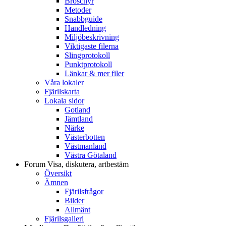
Broschyr
Metoder
Snabbguide
Handledning
Miljöbeskrivning
Viktigaste filerna
Slingprotokoll
Punktprotokoll
Länkar & mer filer
Våra lokaler
Fjärilskarta
Lokala sidor
Gotland
Jämtland
Närke
Västerbotten
Västmanland
Västra Götaland
Forum
Visa, diskutera, artbestäm
Översikt
Ämnen
Fjärilsfrågor
Bilder
Allmänt
Fjärilsgalleri