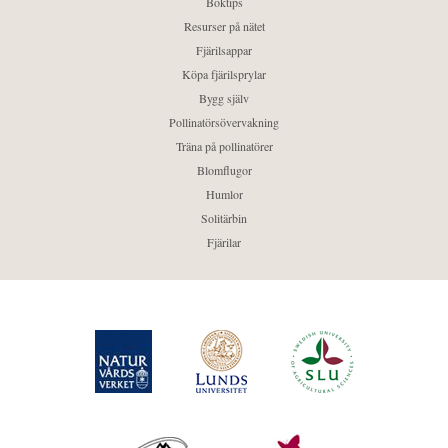
Boktips
Resurser på nätet
Fjärilsappar
Köpa fjärilsprylar
Bygg själv
Pollinatörsövervakning
Träna på pollinatörer
Blomflugor
Humlor
Solitärbin
Fjärilar