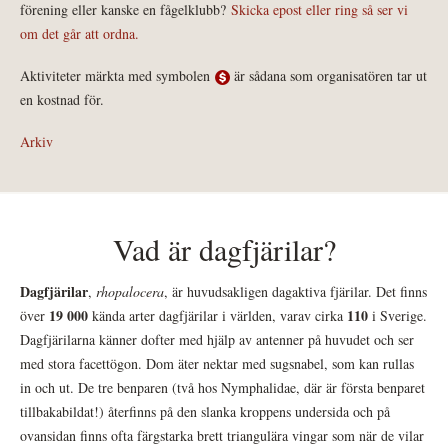
förening eller kanske en fågelklubb?
Skicka epost eller ring så ser vi
om det går att ordna.
Aktiviteter märkta med symbolen
är sådana som organisatören tar ut
en kostnad för.
Arkiv
Vad är dagfjärilar?
Dagfjärilar
,
rhopalocera
, är huvudsakligen dagaktiva fjärilar. Det finns
19 000
110
över
kända arter dagfjärilar i världen, varav cirka
i Sverige.
Dagfjärilarna känner dofter med hjälp av antenner på huvudet och ser
med stora facettögon. Dom äter nektar med sugsnabel, som kan rullas
in och ut. De tre benparen (två hos Nymphalidae, där är första benparet
tillbakabildat!) återfinns på den slanka kroppens undersida och på
ovansidan finns ofta färgstarka brett triangulära vingar som när de vilar