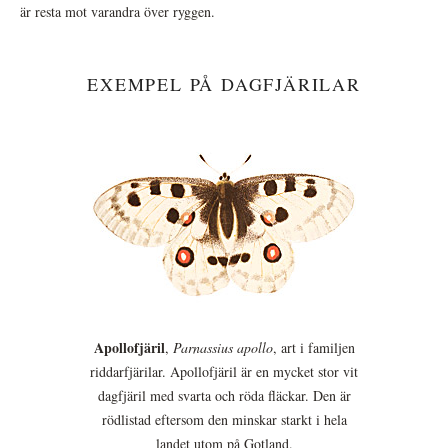
är resta mot varandra över ryggen.
EXEMPEL PÅ DAGFJÄRILAR
Apollofjäril
,
Parnassius apollo
, art i familjen
riddarfjärilar. Apollofjäril är en mycket stor vit
dagfjäril med svarta och röda fläckar. Den är
rödlistad eftersom den minskar starkt i hela
landet utom på Gotland.