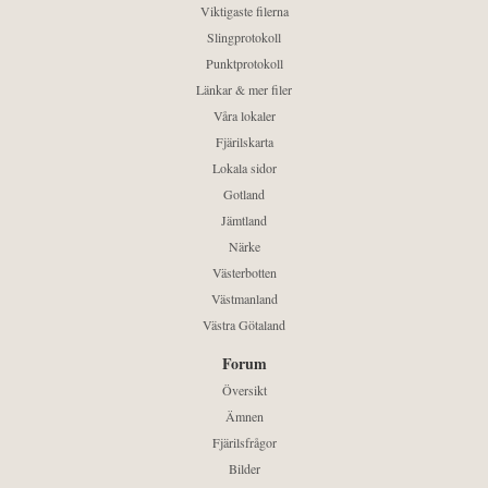
Viktigaste filerna
Slingprotokoll
Punktprotokoll
Länkar & mer filer
Våra lokaler
Fjärilskarta
Lokala sidor
Gotland
Jämtland
Närke
Västerbotten
Västmanland
Västra Götaland
Forum
Översikt
Ämnen
Fjärilsfrågor
Bilder