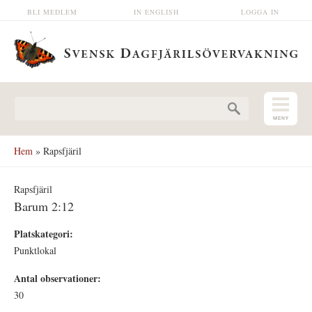
Hoppa till huvudinnehåll
BLI MEDLEM
IN ENGLISH
LOGGA IN
Sökformulär
Hem
» Rapsfjäril
Rapsfjäril
Barum 2:12
Platskategori:
Punktlokal
Antal observationer:
30