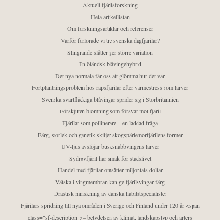
Aktuell fjärilsforskning
Hela artikellistan
Om forskningsartiklar och referenser
Varför förlorade vi tre svenska dagfjärilar?
Slingrande slåtter ger större variation
En öländsk blåvingehybrid
Det nya normala får oss att glömma hur det var
Fortplantningsproblem hos rapsfjärilar efter värmestress som larver
Svenska svartfläckiga blåvingar sprider sig i Storbritannien
Förskjuten blomning som försvar mot fjäril
Fjärilar som pollinerare – en laddad fråga
Färg, storlek och genetik skiljer skogspärlemorfjärilens former
UV-ljus avslöjar busksnabbvingens larver
Sydrovfjäril har smak för stadslivet
Handel med fjärilar omsätter miljontals dollar
Vätska i vingmembran kan ge fjärilsvingar färg
Drastisk minskning av danska habitatspecialister
Fjärilars spridning till nya områden i Sverige och Finland under 120 år <span
class="sf-description">– betydelsen av klimat, landskapstyp och arters