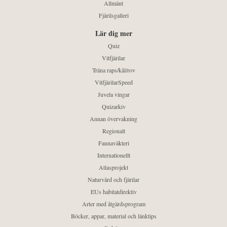
Allmänt
Fjärilsgalleri
Lär dig mer
Quiz
Vitfjärilar
Träna raps/kål/rov
VitfjärilarSpeed
Juvela vingar
Quizarkiv
Annan övervakning
Regionalt
Faunaväkteri
Internationellt
Atlasprojekt
Naturvård och fjärilar
EUs habitatdirektiv
Arter med åtgärdsprogram
Böcker, appar, material och länktips