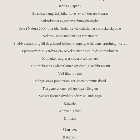
särdrag</span>
Spanska kamgräsfjärilar hotas av allt torrare somrar
Mikroklimat avgör utvecklingshastighet
Bete i Natura 2000-områden hotar de väddnätfjärilar som ska skyddas
Nektar – tema med många variationer
Snabb anpassning till dagslängd hjälper svingelgräsfjärilens spridning norrut
Fjärilslarvernas värdväxter– Mycket mer än en midsommarbukett
Monarker migrerar söderut allt senare
Mindre kräsna sydrovfjärilar sprider sig snabbt norrut
Vad tittar du på?
Många slags pollinerare ger större bomullsskörd
Två generationer påfågelöga i Belgien
Vackra fjärilar skyddas oftare än alldagliga
Kalender
Anmäl dig här!
Din sida
Om oss
Bakgrund