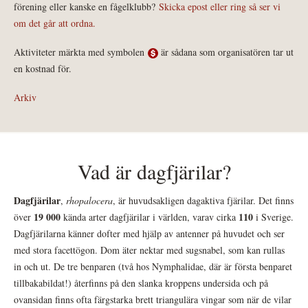
förening eller kanske en fågelklubb?
Skicka epost eller ring så ser vi
om det går att ordna.
Aktiviteter märkta med symbolen
är sådana som organisatören tar ut
en kostnad för.
Arkiv
Vad är dagfjärilar?
Dagfjärilar
,
rhopalocera
, är huvudsakligen dagaktiva fjärilar. Det finns
19 000
110
över
kända arter dagfjärilar i världen, varav cirka
i Sverige.
Dagfjärilarna känner dofter med hjälp av antenner på huvudet och ser
med stora facettögon. Dom äter nektar med sugsnabel, som kan rullas
in och ut. De tre benparen (två hos Nymphalidae, där är första benparet
tillbakabildat!) återfinns på den slanka kroppens undersida och på
ovansidan finns ofta färgstarka brett triangulära vingar som när de vilar