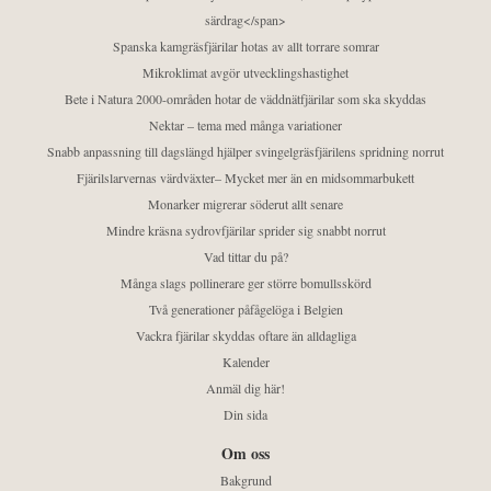
särdrag</span>
Spanska kamgräsfjärilar hotas av allt torrare somrar
Mikroklimat avgör utvecklingshastighet
Bete i Natura 2000-områden hotar de väddnätfjärilar som ska skyddas
Nektar – tema med många variationer
Snabb anpassning till dagslängd hjälper svingelgräsfjärilens spridning norrut
Fjärilslarvernas värdväxter– Mycket mer än en midsommarbukett
Monarker migrerar söderut allt senare
Mindre kräsna sydrovfjärilar sprider sig snabbt norrut
Vad tittar du på?
Många slags pollinerare ger större bomullsskörd
Två generationer påfågelöga i Belgien
Vackra fjärilar skyddas oftare än alldagliga
Kalender
Anmäl dig här!
Din sida
Om oss
Bakgrund