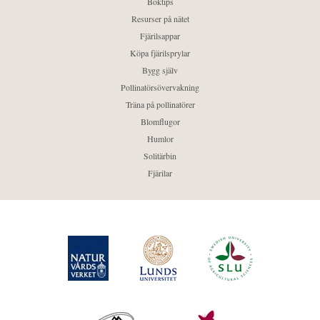
Boktips
Resurser på nätet
Fjärilsappar
Köpa fjärilsprylar
Bygg själv
Pollinatörsövervakning
Träna på pollinatörer
Blomflugor
Humlor
Solitärbin
Fjärilar