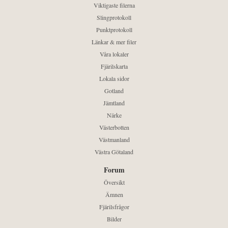
Viktigaste filerna
Slingprotokoll
Punktprotokoll
Länkar & mer filer
Våra lokaler
Fjärilskarta
Lokala sidor
Gotland
Jämtland
Närke
Västerbotten
Västmanland
Västra Götaland
Forum
Översikt
Ämnen
Fjärilsfrågor
Bilder