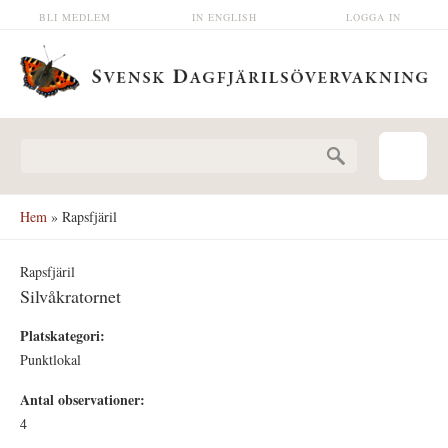
Hoppa till huvudinnehåll
BLI MEDLEM
IN ENGLISH
LOGGA IN
Sökformulär
Hem
» Rapsfjäril
Rapsfjäril
Silvåkratornet
Platskategori:
Punktlokal
Antal observationer:
4