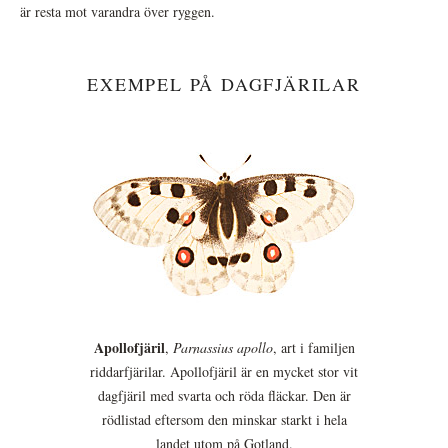
är resta mot varandra över ryggen.
EXEMPEL PÅ DAGFJÄRILAR
Apollofjäril
,
Parnassius apollo
, art i familjen
riddarfjärilar. Apollofjäril är en mycket stor vit
dagfjäril med svarta och röda fläckar. Den är
rödlistad eftersom den minskar starkt i hela
landet utom på Gotland.