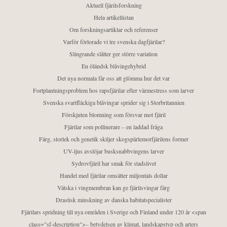
Aktuell fjärilsforskning
Hela artikellistan
Om forskningsartiklar och referenser
Varför förlorade vi tre svenska dagfjärilar?
Slingrande slåtter ger större variation
En öländsk blåvingehybrid
Det nya normala får oss att glömma hur det var
Fortplantningsproblem hos rapsfjärilar efter värmestress som larver
Svenska svartfläckiga blåvingar sprider sig i Storbritannien
Förskjuten blomning som försvar mot fjäril
Fjärilar som pollinerare – en laddad fråga
Färg, storlek och genetik skiljer skogspärlemorfjärilens former
UV-ljus avslöjar busksnabbvingens larver
Sydrovfjäril har smak för stadslivet
Handel med fjärilar omsätter miljontals dollar
Vätska i vingmembran kan ge fjärilsvingar färg
Drastisk minskning av danska habitatspecialister
Fjärilars spridning till nya områden i Sverige och Finland under 120 år <span
class="sf-description">– betydelsen av klimat, landskapstyp och arters