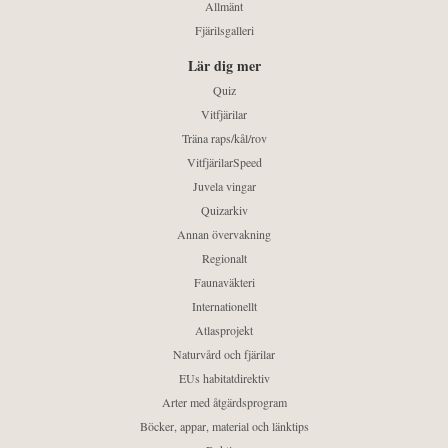
Allmänt
Fjärilsgalleri
Lär dig mer
Quiz
Vitfjärilar
Träna raps/kål/rov
VitfjärilarSpeed
Juvela vingar
Quizarkiv
Annan övervakning
Regionalt
Faunaväkteri
Internationellt
Atlasprojekt
Naturvård och fjärilar
EUs habitatdirektiv
Arter med åtgärdsprogram
Böcker, appar, material och länktips