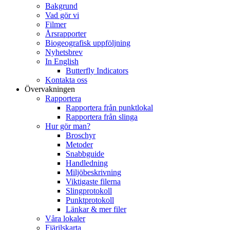
Bakgrund
Vad gör vi
Filmer
Årsrapporter
Biogeografisk uppföljning
Nyhetsbrev
In English
Butterfly Indicators
Kontakta oss
Övervakningen
Rapportera
Rapportera från punktlokal
Rapportera från slinga
Hur gör man?
Broschyr
Metoder
Snabbguide
Handledning
Miljöbeskrivning
Viktigaste filerna
Slingprotokoll
Punktprotokoll
Länkar & mer filer
Våra lokaler
Fjärilskarta