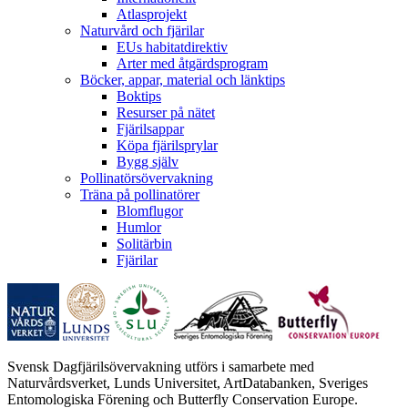
Atlasprojekt
Naturvård och fjärilar
EUs habitatdirektiv
Arter med åtgärdsprogram
Böcker, appar, material och länktips
Boktips
Resurser på nätet
Fjärilsappar
Köpa fjärilsprylar
Bygg själv
Pollinatörsövervakning
Träna på pollinatörer
Blomflugor
Humlor
Solitärbin
Fjärilar
Svensk Dagfjärilsövervakning utförs i samarbete med
Naturvårdsverket, Lunds Universitet, ArtDatabanken, Sveriges
Entomologiska Förening och Butterfly Conservation Europe.