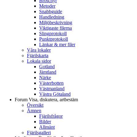
Broschyr
Metoder
Snabbguide
Handledning
Miljöbeskrivning
Viktigaste filerna
Slingprotokoll
Punktprotokoll
Länkar & mer filer
Våra lokaler
Fjärilskarta
Lokala sidor
Gotland
Jämtland
Närke
Västerbotten
Västmanland
Västra Götaland
Forum
Visa, diskutera, artbestäm
Översikt
Ämnen
Fjärilsfrågor
Bilder
Allmänt
Fjärilsgalleri