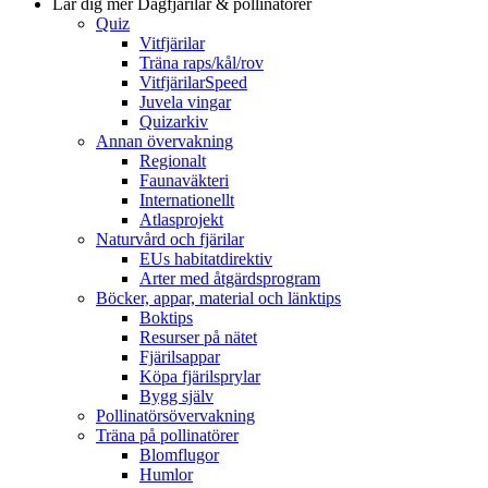
Lär dig mer
Dagfjärilar & pollinatörer
Quiz
Vitfjärilar
Träna raps/kål/rov
VitfjärilarSpeed
Juvela vingar
Quizarkiv
Annan övervakning
Regionalt
Faunaväkteri
Internationellt
Atlasprojekt
Naturvård och fjärilar
EUs habitatdirektiv
Arter med åtgärdsprogram
Böcker, appar, material och länktips
Boktips
Resurser på nätet
Fjärilsappar
Köpa fjärilsprylar
Bygg själv
Pollinatörsövervakning
Träna på pollinatörer
Blomflugor
Humlor