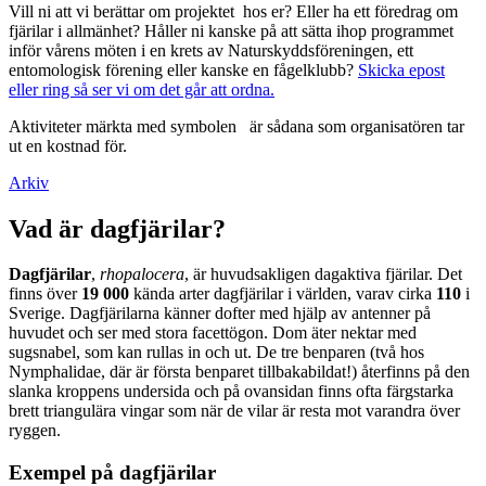
Vill ni att vi berättar om projektet hos er? Eller ha ett föredrag om
fjärilar i allmänhet? Håller ni kanske på att sätta ihop programmet
inför vårens möten i en krets av Naturskyddsföreningen, ett
entomologisk förening eller kanske en fågelklubb?
Skicka epost
eller ring så ser vi om det går att ordna.
Aktiviteter märkta med symbolen
är sådana som organisatören tar
ut en kostnad för.
Arkiv
Vad är dagfjärilar?
Dagfjärilar
,
rhopalocera
, är huvudsakligen dagaktiva fjärilar. Det
finns över
19 000
kända arter dagfjärilar i världen, varav cirka
110
i
Sverige. Dagfjärilarna känner dofter med hjälp av antenner på
huvudet och ser med stora facettögon. Dom äter nektar med
sugsnabel, som kan rullas in och ut. De tre benparen (två hos
Nymphalidae, där är första benparet tillbakabildat!) återfinns på den
slanka kroppens undersida och på ovansidan finns ofta färgstarka
brett triangulära vingar som när de vilar är resta mot varandra över
ryggen.
Exempel på dagfjärilar