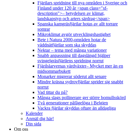
Fjärilars spridning till nya områden i Sverige och
Finland under 120 år <span class="sf-
description">– betydelsen av klimat,
landskapstyp och arters särdrag</span>
Spanska kamgräsfjärilar hotas av allt torrare
somrar
Mikroklimat avgör utvecklingshastighet
Bete i Natura 2000-områden hotar de
väddnätfjärilar som ska skyddas
Nektar – tema med många variationer
Snabb anpassning till dagslängd hjälper
svingelgräsfjärilens spridning norrut
Fjärilslarvernas värdväxter– Mycket mer än en
midsommarbukett
Monarker migrerar söderut allt senare
Mindre kräsna sydrovfjärilar sprider sig snabbt
norrut
Vad tittar du på?
Många slags pollinerare ger större bomullsskörd
Två generationer påfågelöga i Belgien
Vackra fjärilar skyddas oftare än alldagliga
Kalender
Anmäl dig här!
Din sida
Om oss