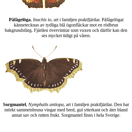
Påfågelöga
,
Inachis io
, art i familjen praktfjärilar. Påfågelögat
kännetecknas av tydliga blå ögonfläckar mot en rödbrun
bakgrundsfärg. Fjärilen övervintrar som vuxen och därför kan den
ses mycket tidigt på våren.
Sorgmantel
,
Nymphalis antiopa
, art i familjen praktfjärilar. Den har
mörkt sammetsbruna vingar med bred, gul ytterkant och äter bland
annat sav och rutten frukt. Sorgmantel finns i hela Sverige.