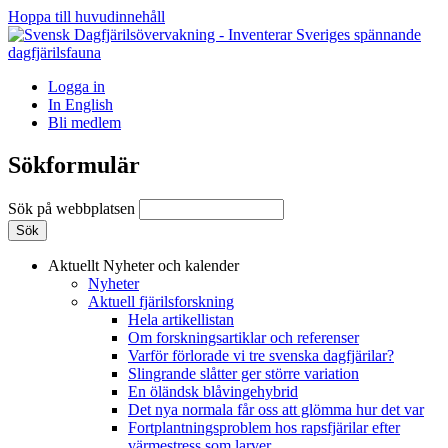
Hoppa till huvudinnehåll
Logga in
In English
Bli medlem
Sökformulär
Sök på webbplatsen
Aktuellt
Nyheter och kalender
Nyheter
Aktuell fjärilsforskning
Hela artikellistan
Om forskningsartiklar och referenser
Varför förlorade vi tre svenska dagfjärilar?
Slingrande slåtter ger större variation
En öländsk blåvingehybrid
Det nya normala får oss att glömma hur det var
Fortplantningsproblem hos rapsfjärilar efter
värmestress som larver