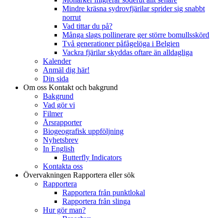
Mindre kräsna sydrovfjärilar sprider sig snabbt
norrut
Vad tittar du på?
Många slags pollinerare ger större bomullsskörd
Två generationer påfågelöga i Belgien
Vackra fjärilar skyddas oftare än alldagliga
Kalender
Anmäl dig här!
Din sida
Om oss
Kontakt och bakgrund
Bakgrund
Vad gör vi
Filmer
Årsrapporter
Biogeografisk uppföljning
Nyhetsbrev
In English
Butterfly Indicators
Kontakta oss
Övervakningen
Rapportera eller sök
Rapportera
Rapportera från punktlokal
Rapportera från slinga
Hur gör man?