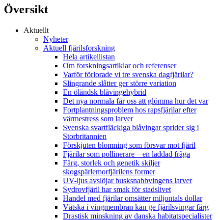
Översikt
Aktuellt
Nyheter
Aktuell fjärilsforskning
Hela artikellistan
Om forskningsartiklar och referenser
Varför förlorade vi tre svenska dagfjärilar?
Slingrande slåtter ger större variation
En öländsk blåvingehybrid
Det nya normala får oss att glömma hur det var
Fortplantningsproblem hos rapsfjärilar efter
värmestress som larver
Svenska svartfläckiga blåvingar sprider sig i
Storbritannien
Förskjuten blomning som försvar mot fjäril
Fjärilar som pollinerare – en laddad fråga
Färg, storlek och genetik skiljer
skogspärlemorfjärilens former
UV-ljus avslöjar busksnabbvingens larver
Sydrovfjäril har smak för stadslivet
Handel med fjärilar omsätter miljontals dollar
Vätska i vingmembran kan ge fjärilsvingar färg
Drastisk minskning av danska habitatspecialister