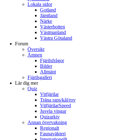
Lokala sidor
Gotland
Jämtland
Närke
Västerbotten
Västmanland
Västra Götaland
Forum
Översikt
Ämnen
Fjärilsfrågor
Bilder
Allmänt
Fjärilsgalleri
Lär dig mer
Quiz
Vitfjärilar
Träna raps/kål/rov
VitfjärilarSpeed
Juvela vingar
Quizarkiv
Annan övervakning
Regionalt
Faunaväkteri
Internationellt