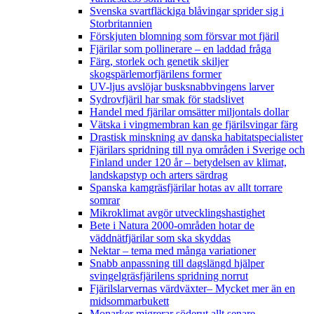
Svenska svartfläckiga blåvingar sprider sig i
Storbritannien
Förskjuten blomning som försvar mot fjäril
Fjärilar som pollinerare – en laddad fråga
Färg, storlek och genetik skiljer
skogspärlemorfjärilens former
UV-ljus avslöjar busksnabbvingens larver
Sydrovfjäril har smak för stadslivet
Handel med fjärilar omsätter miljontals dollar
Vätska i vingmembran kan ge fjärilsvingar färg
Drastisk minskning av danska habitatspecialister
Fjärilars spridning till nya områden i Sverige och
Finland under 120 år
– betydelsen av klimat,
landskapstyp och arters särdrag
Spanska kamgräsfjärilar hotas av allt torrare
somrar
Mikroklimat avgör utvecklingshastighet
Bete i Natura 2000-områden hotar de
väddnätfjärilar som ska skyddas
Nektar – tema med många variationer
Snabb anpassning till dagslängd hjälper
svingelgräsfjärilens spridning norrut
Fjärilslarvernas värdväxter– Mycket mer än en
midsommarbukett
Monarker migrerar söderut allt senare