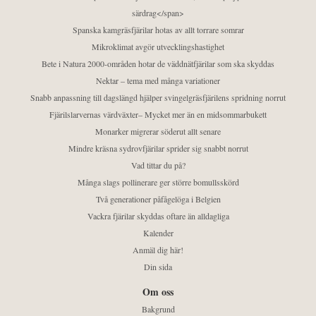
särdrag</span>
Spanska kamgräsfjärilar hotas av allt torrare somrar
Mikroklimat avgör utvecklingshastighet
Bete i Natura 2000-områden hotar de väddnätfjärilar som ska skyddas
Nektar – tema med många variationer
Snabb anpassning till dagslängd hjälper svingelgräsfjärilens spridning norrut
Fjärilslarvernas värdväxter– Mycket mer än en midsommarbukett
Monarker migrerar söderut allt senare
Mindre kräsna sydrovfjärilar sprider sig snabbt norrut
Vad tittar du på?
Många slags pollinerare ger större bomullsskörd
Två generationer påfågelöga i Belgien
Vackra fjärilar skyddas oftare än alldagliga
Kalender
Anmäl dig här!
Din sida
Om oss
Bakgrund