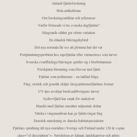
Aktuell fjärilsforskning
Hela artikellistan
Om forskningsartiklar och referenser
Varför förlorade vi tre svenska dagfjärilar?
Slingrande slåtter ger större variation
En öländsk blåvingehybrid
Det nya normala får oss att glömma hur det var
Fortplantningsproblem hos rapsfjärilar efter värmestress som larver
Svenska svartfläckiga blåvingar sprider sig i Storbritannien
Förskjuten blomning som försvar mot fjäril
Fjärilar som pollinerare – en laddad fråga
Färg, storlek och genetik skiljer skogspärlemorfjärilens former
UV-ljus avslöjar busksnabbvingens larver
Sydrovfjäril har smak för stadslivet
Handel med fjärilar omsätter miljontals dollar
Vätska i vingmembran kan ge fjärilsvingar färg
Drastisk minskning av danska habitatspecialister
Fjärilars spridning till nya områden i Sverige och Finland under 120 år <span
class="sf-description">– betydelsen av klimat, landskapstyp och arters