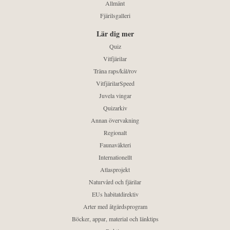
Allmänt
Fjärilsgalleri
Lär dig mer
Quiz
Vitfjärilar
Träna raps/kål/rov
VitfjärilarSpeed
Juvela vingar
Quizarkiv
Annan övervakning
Regionalt
Faunaväkteri
Internationellt
Atlasprojekt
Naturvård och fjärilar
EUs habitatdirektiv
Arter med åtgärdsprogram
Böcker, appar, material och länktips