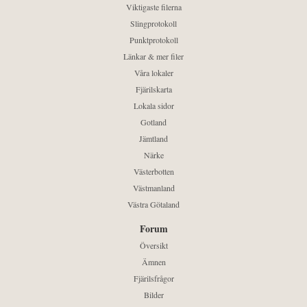
Viktigaste filerna
Slingprotokoll
Punktprotokoll
Länkar & mer filer
Våra lokaler
Fjärilskarta
Lokala sidor
Gotland
Jämtland
Närke
Västerbotten
Västmanland
Västra Götaland
Forum
Översikt
Ämnen
Fjärilsfrågor
Bilder