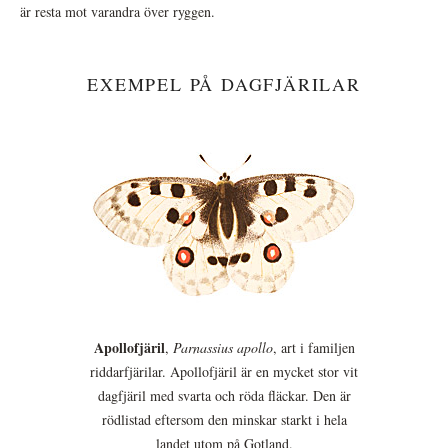
är resta mot varandra över ryggen.
EXEMPEL PÅ DAGFJÄRILAR
Apollofjäril
,
Parnassius apollo
, art i familjen
riddarfjärilar. Apollofjäril är en mycket stor vit
dagfjäril med svarta och röda fläckar. Den är
rödlistad eftersom den minskar starkt i hela
landet utom på Gotland.