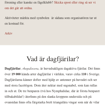
förening eller kanske en fågelklubb?
Skicka epost eller ring så ser vi
om det går att ordna.
Aktiviteter märkta med symbolen
är sådana som organisatören tar ut
en kostnad för.
Arkiv
Vad är dagfjärilar?
Dagfjärilar
,
rhopalocera
, är huvudsakligen dagaktiva fjärilar. Det finns
19 000
110
över
kända arter dagfjärilar i världen, varav cirka
i Sverige.
Dagfjärilarna känner dofter med hjälp av antenner på huvudet och ser
med stora facettögon. Dom äter nektar med sugsnabel, som kan rullas
in och ut. De tre benparen (två hos Nymphalidae, där är första benparet
tillbakabildat!) återfinns på den slanka kroppens undersida och på
ovansidan finns ofta färgstarka brett triangulära vingar som när de vilar