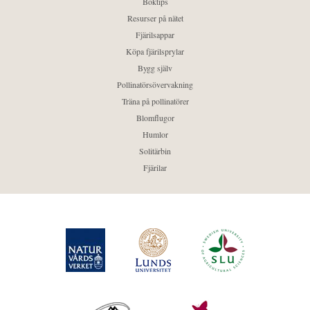
Boktips
Resurser på nätet
Fjärilsappar
Köpa fjärilsprylar
Bygg själv
Pollinatörsövervakning
Träna på pollinatörer
Blomflugor
Humlor
Solitärbin
Fjärilar