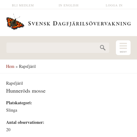
Hoppa till huvudinnehåll
BLI MEDLEM
IN ENGLISH
LOGGA IN
Sökformulär
Hem
» Rapsfjäril
Rapsfjäril
Hunneröds mosse
Platskategori:
Slinga
Antal observationer:
20