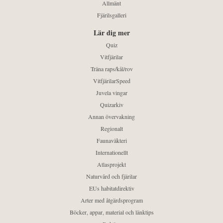
Allmänt
Fjärilsgalleri
Lär dig mer
Quiz
Vitfjärilar
Träna raps/kål/rov
VitfjärilarSpeed
Juvela vingar
Quizarkiv
Annan övervakning
Regionalt
Faunaväkteri
Internationellt
Atlasprojekt
Naturvård och fjärilar
EUs habitatdirektiv
Arter med åtgärdsprogram
Böcker, appar, material och länktips