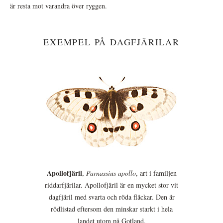
är resta mot varandra över ryggen.
EXEMPEL PÅ DAGFJÄRILAR
Apollofjäril
,
Parnassius apollo
, art i familjen
riddarfjärilar. Apollofjäril är en mycket stor vit
dagfjäril med svarta och röda fläckar. Den är
rödlistad eftersom den minskar starkt i hela
landet utom på Gotland.