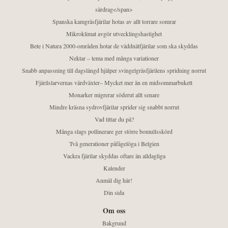
särdrag</span>
Spanska kamgräsfjärilar hotas av allt torrare somrar
Mikroklimat avgör utvecklingshastighet
Bete i Natura 2000-områden hotar de väddnätfjärilar som ska skyddas
Nektar – tema med många variationer
Snabb anpassning till dagslängd hjälper svingelgräsfjärilens spridning norrut
Fjärilslarvernas värdväxter– Mycket mer än en midsommarbukett
Monarker migrerar söderut allt senare
Mindre kräsna sydrovfjärilar sprider sig snabbt norrut
Vad tittar du på?
Många slags pollinerare ger större bomullsskörd
Två generationer påfågelöga i Belgien
Vackra fjärilar skyddas oftare än alldagliga
Kalender
Anmäl dig här!
Din sida
Om oss
Bakgrund