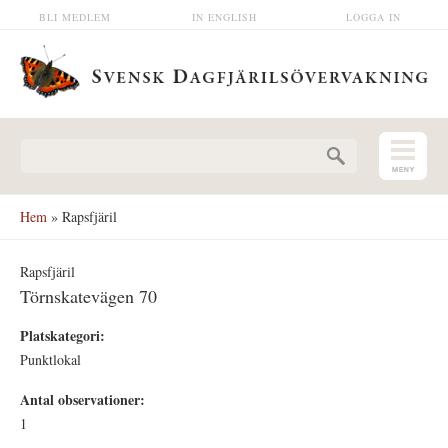
Hoppa till huvudinnehåll
BLI MEDLEM
IN ENGLISH
LOGGA IN
Sökformulär
Hem
» Rapsfjäril
Rapsfjäril
Törnskatevägen 70
Platskategori:
Punktlokal
Antal observationer:
1