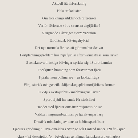
Aktuell fjärilsforskning
Hela artikellistan
Om forskningsartiklar och referenser
Varför förlorade vi tre svenska dagfjärilar?
Slingrande slåtter ger större variation
En öländsk blåvingehybrid
Det nya normala får oss att glömma hur det var
Fortplantningsproblem hos rapsfjärilar efter värmestress som larver
Svenska svartfläckiga blåvingar sprider sig i Storbritannien
Förskjuten blomning som försvar mot fjäril
Fjärilar som pollinerare – en laddad fråga
Färg, storlek och genetik skiljer skogspärlemorfjärilens former
UV-ljus avslöjar busksnabbvingens larver
Sydrovfjäril har smak för stadslivet
Handel med fjärilar omsätter miljontals dollar
Vätska i vingmembran kan ge fjärilsvingar färg
Drastisk minskning av danska habitatspecialister
Fjärilars spridning till nya områden i Sverige och Finland under 120 år <span
class="sf-description">– betydelsen av klimat, landskapstyp och arters