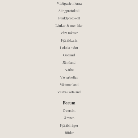
Viktigaste filerna
Slingprotokoll
Punktprotokoll
Länkar & mer filer
Våra lokaler
Fjärilskarta
Lokala sidor
Gotland
Jämtland
Närke
Västerbotten
Västmanland
Västra Götaland
Forum
Översikt
Ämnen
Fjärilsfrågor
Bilder