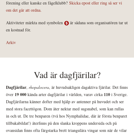
förening eller kanske en fågelklubb?
Skicka epost eller ring så ser vi
om det går att ordna.
Aktiviteter märkta med symbolen
är sådana som organisatören tar ut
en kostnad för.
Arkiv
Vad är dagfjärilar?
Dagfjärilar
,
rhopalocera
, är huvudsakligen dagaktiva fjärilar. Det finns
19 000
110
över
kända arter dagfjärilar i världen, varav cirka
i Sverige.
Dagfjärilarna känner dofter med hjälp av antenner på huvudet och ser
med stora facettögon. Dom äter nektar med sugsnabel, som kan rullas
in och ut. De tre benparen (två hos Nymphalidae, där är första benparet
tillbakabildat!) återfinns på den slanka kroppens undersida och på
ovansidan finns ofta färgstarka brett triangulära vingar som när de vilar