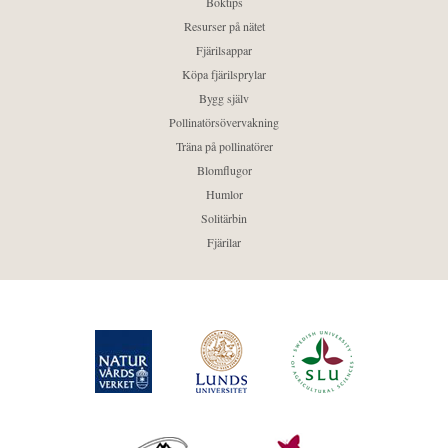
Boktips
Resurser på nätet
Fjärilsappar
Köpa fjärilsprylar
Bygg själv
Pollinatörsövervakning
Träna på pollinatörer
Blomflugor
Humlor
Solitärbin
Fjärilar