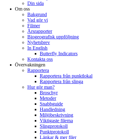
Din sida
Om oss
Bakgrund
Vad gör vi
Filmer
Årsrapporter
Biogeografisk uppföljning
Nyhetsbrev
In English
Butterfly Indicators
Kontakta oss
Övervakningen
Rapportera
Rapportera från punktlokal
Rapportera från slinga
Hur gör man?
Broschyr
Metoder
Snabbguide
Handledning
Miljöbeskrivning
Viktigaste filerna
Slingprotokoll
Punktprotokoll
Länkar & mer filer