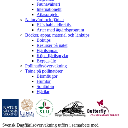
Faunaväkteri
Internationellt
Atlasprojekt
Naturvård och fjärilar
EUs habitatdirektiv
Arter med åtgärdsprogram
Böcker, appar, material och länktips
Boktips
Resurser på nätet
Fjärilsappar
Köpa fjärilsprylar
Bygg själv
Pollinatörsövervakning
Träna på pollinatörer
Blomflugor
Humlor
Solitärbin
Fjärilar
Svensk Dagfjärilsövervakning utförs i samarbete med