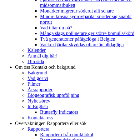
midsommarbukett
Monarker migrerar söderut allt senare
Mindre kräsna sydrovfjärilar sprider sig snabbt
norrut
Vad tittar du på?
Många slags pollinerare ger större bomullsskörd
Två generationer påfågelöga i Belgien
Vackra fjärilar skyddas oftare än alldagliga
Kalender
Anmäl dig här!
Din sida
Om oss
Kontakt och bakgrund
Bakgrund
Vad gör vi
Filmer
Årsrapporter
Biogeografisk uppföljning
Nyhetsbrev
In English
Butterfly Indicators
Kontakta oss
Övervakningen
Rapportera eller sök
Rapportera
Rapportera från punktlokal