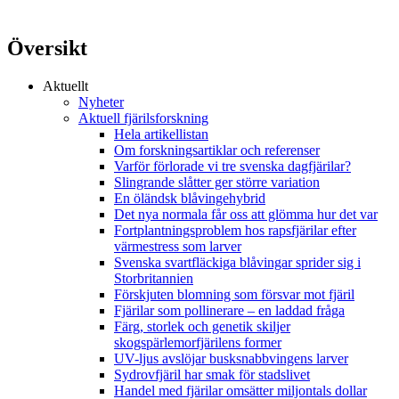
Översikt
Aktuellt
Nyheter
Aktuell fjärilsforskning
Hela artikellistan
Om forskningsartiklar och referenser
Varför förlorade vi tre svenska dagfjärilar?
Slingrande slåtter ger större variation
En öländsk blåvingehybrid
Det nya normala får oss att glömma hur det var
Fortplantningsproblem hos rapsfjärilar efter
värmestress som larver
Svenska svartfläckiga blåvingar sprider sig i
Storbritannien
Förskjuten blomning som försvar mot fjäril
Fjärilar som pollinerare – en laddad fråga
Färg, storlek och genetik skiljer
skogspärlemorfjärilens former
UV-ljus avslöjar busksnabbvingens larver
Sydrovfjäril har smak för stadslivet
Handel med fjärilar omsätter miljontals dollar