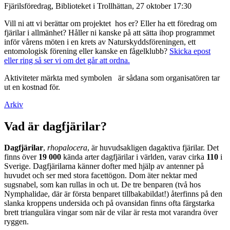
Fjärilsföredrag, Biblioteket i Trollhättan, 27 oktober 17:30
Vill ni att vi berättar om projektet hos er? Eller ha ett föredrag om
fjärilar i allmänhet? Håller ni kanske på att sätta ihop programmet
inför vårens möten i en krets av Naturskyddsföreningen, ett
entomologisk förening eller kanske en fågelklubb?
Skicka epost
eller ring så ser vi om det går att ordna.
Aktiviteter märkta med symbolen
är sådana som organisatören tar
ut en kostnad för.
Arkiv
Vad är dagfjärilar?
Dagfjärilar
,
rhopalocera
, är huvudsakligen dagaktiva fjärilar. Det
finns över
19 000
kända arter dagfjärilar i världen, varav cirka
110
i
Sverige. Dagfjärilarna känner dofter med hjälp av antenner på
huvudet och ser med stora facettögon. Dom äter nektar med
sugsnabel, som kan rullas in och ut. De tre benparen (två hos
Nymphalidae, där är första benparet tillbakabildat!) återfinns på den
slanka kroppens undersida och på ovansidan finns ofta färgstarka
brett triangulära vingar som när de vilar är resta mot varandra över
ryggen.