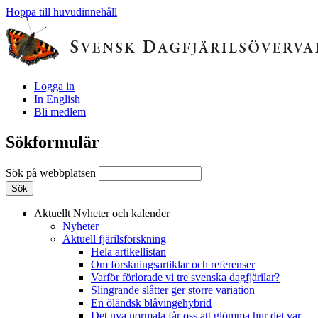
Hoppa till huvudinnehåll
Logga in
In English
Bli medlem
Sökformulär
Sök på webbplatsen
Aktuellt
Nyheter och kalender
Nyheter
Aktuell fjärilsforskning
Hela artikellistan
Om forskningsartiklar och referenser
Varför förlorade vi tre svenska dagfjärilar?
Slingrande slåtter ger större variation
En öländsk blåvingehybrid
Det nya normala får oss att glömma hur det var