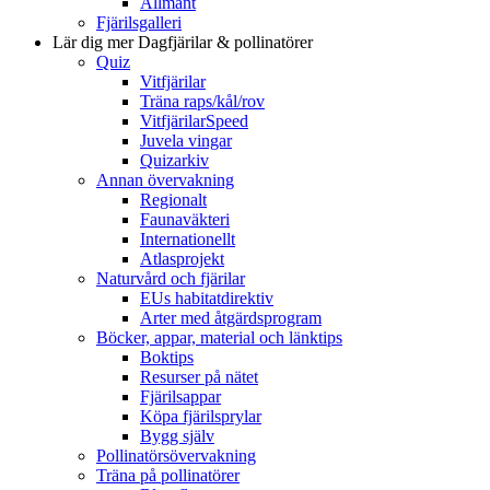
Allmänt
Fjärilsgalleri
Lär dig mer
Dagfjärilar & pollinatörer
Quiz
Vitfjärilar
Träna raps/kål/rov
VitfjärilarSpeed
Juvela vingar
Quizarkiv
Annan övervakning
Regionalt
Faunaväkteri
Internationellt
Atlasprojekt
Naturvård och fjärilar
EUs habitatdirektiv
Arter med åtgärdsprogram
Böcker, appar, material och länktips
Boktips
Resurser på nätet
Fjärilsappar
Köpa fjärilsprylar
Bygg själv
Pollinatörsövervakning
Träna på pollinatörer