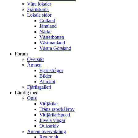
Våra lokaler
Fjärilskarta
Lokala sidor
Gotland
Jämtland
Närke
Västerbotten
Västmanland
Västra Götaland
Forum
Översikt
Ämnen
Fjärilsfrågor
Bilder
Allmänt
Fjärilsgalleri
Lär dig mer
Quiz
Vitfjärilar
Träna raps/kål/rov
VitfjärilarSpeed
Juvela vingar
Quizarkiv
Annan övervakning
Regionalt