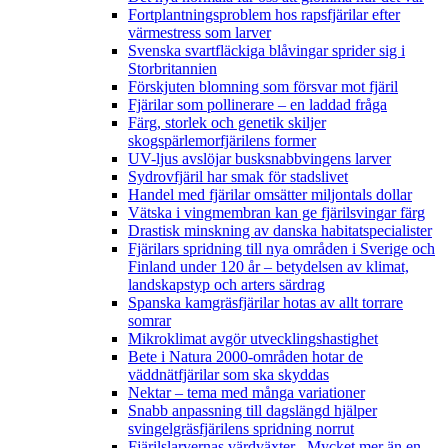
Fortplantningsproblem hos rapsfjärilar efter
värmestress som larver
Svenska svartfläckiga blåvingar sprider sig i
Storbritannien
Förskjuten blomning som försvar mot fjäril
Fjärilar som pollinerare – en laddad fråga
Färg, storlek och genetik skiljer
skogspärlemorfjärilens former
UV-ljus avslöjar busksnabbvingens larver
Sydrovfjäril har smak för stadslivet
Handel med fjärilar omsätter miljontals dollar
Vätska i vingmembran kan ge fjärilsvingar färg
Drastisk minskning av danska habitatspecialister
Fjärilars spridning till nya områden i Sverige och
Finland under 120 år
– betydelsen av klimat,
landskapstyp och arters särdrag
Spanska kamgräsfjärilar hotas av allt torrare
somrar
Mikroklimat avgör utvecklingshastighet
Bete i Natura 2000-områden hotar de
väddnätfjärilar som ska skyddas
Nektar – tema med många variationer
Snabb anpassning till dagslängd hjälper
svingelgräsfjärilens spridning norrut
Fjärilslarvernas värdväxter– Mycket mer än en