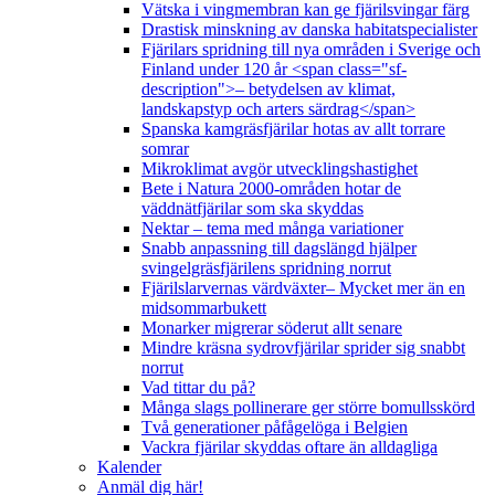
Vätska i vingmembran kan ge fjärilsvingar färg
Drastisk minskning av danska habitatspecialister
Fjärilars spridning till nya områden i Sverige och
Finland under 120 år <span class="sf-
description">– betydelsen av klimat,
landskapstyp och arters särdrag</span>
Spanska kamgräsfjärilar hotas av allt torrare
somrar
Mikroklimat avgör utvecklingshastighet
Bete i Natura 2000-områden hotar de
väddnätfjärilar som ska skyddas
Nektar – tema med många variationer
Snabb anpassning till dagslängd hjälper
svingelgräsfjärilens spridning norrut
Fjärilslarvernas värdväxter– Mycket mer än en
midsommarbukett
Monarker migrerar söderut allt senare
Mindre kräsna sydrovfjärilar sprider sig snabbt
norrut
Vad tittar du på?
Många slags pollinerare ger större bomullsskörd
Två generationer påfågelöga i Belgien
Vackra fjärilar skyddas oftare än alldagliga
Kalender
Anmäl dig här!