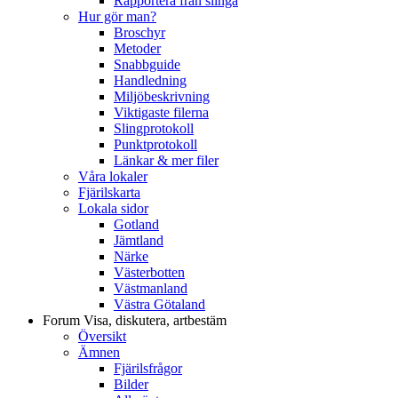
Rapportera från slinga
Hur gör man?
Broschyr
Metoder
Snabbguide
Handledning
Miljöbeskrivning
Viktigaste filerna
Slingprotokoll
Punktprotokoll
Länkar & mer filer
Våra lokaler
Fjärilskarta
Lokala sidor
Gotland
Jämtland
Närke
Västerbotten
Västmanland
Västra Götaland
Forum
Visa, diskutera, artbestäm
Översikt
Ämnen
Fjärilsfrågor
Bilder