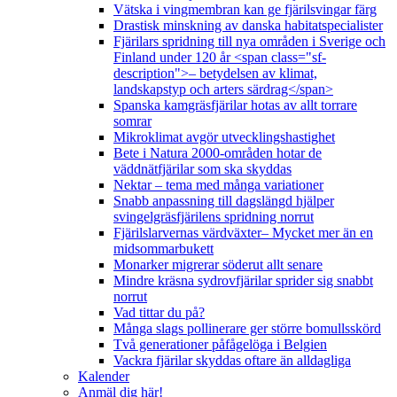
Vätska i vingmembran kan ge fjärilsvingar färg
Drastisk minskning av danska habitatspecialister
Fjärilars spridning till nya områden i Sverige och
Finland under 120 år <span class="sf-
description">– betydelsen av klimat,
landskapstyp och arters särdrag</span>
Spanska kamgräsfjärilar hotas av allt torrare
somrar
Mikroklimat avgör utvecklingshastighet
Bete i Natura 2000-områden hotar de
väddnätfjärilar som ska skyddas
Nektar – tema med många variationer
Snabb anpassning till dagslängd hjälper
svingelgräsfjärilens spridning norrut
Fjärilslarvernas värdväxter– Mycket mer än en
midsommarbukett
Monarker migrerar söderut allt senare
Mindre kräsna sydrovfjärilar sprider sig snabbt
norrut
Vad tittar du på?
Många slags pollinerare ger större bomullsskörd
Två generationer påfågelöga i Belgien
Vackra fjärilar skyddas oftare än alldagliga
Kalender
Anmäl dig här!