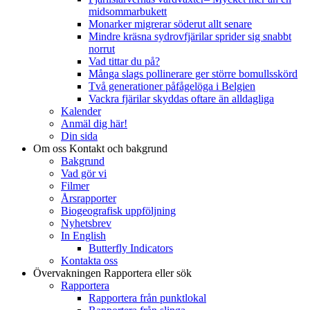
midsommarbukett
Monarker migrerar söderut allt senare
Mindre kräsna sydrovfjärilar sprider sig snabbt
norrut
Vad tittar du på?
Många slags pollinerare ger större bomullsskörd
Två generationer påfågelöga i Belgien
Vackra fjärilar skyddas oftare än alldagliga
Kalender
Anmäl dig här!
Din sida
Om oss
Kontakt och bakgrund
Bakgrund
Vad gör vi
Filmer
Årsrapporter
Biogeografisk uppföljning
Nyhetsbrev
In English
Butterfly Indicators
Kontakta oss
Övervakningen
Rapportera eller sök
Rapportera
Rapportera från punktlokal