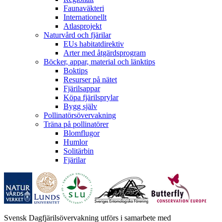
Faunaväkteri
Internationellt
Atlasprojekt
Naturvård och fjärilar
EUs habitatdirektiv
Arter med åtgärdsprogram
Böcker, appar, material och länktips
Boktips
Resurser på nätet
Fjärilsappar
Köpa fjärilsprylar
Bygg själv
Pollinatörsövervakning
Träna på pollinatörer
Blomflugor
Humlor
Solitärbin
Fjärilar
Svensk Dagfjärilsövervakning utförs i samarbete med