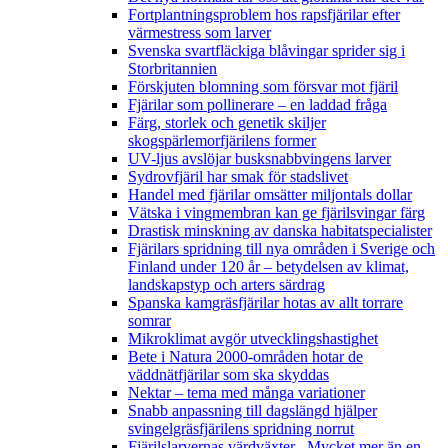
Fortplantningsproblem hos rapsfjärilar efter
värmestress som larver
Svenska svartfläckiga blåvingar sprider sig i
Storbritannien
Förskjuten blomning som försvar mot fjäril
Fjärilar som pollinerare – en laddad fråga
Färg, storlek och genetik skiljer
skogspärlemorfjärilens former
UV-ljus avslöjar busksnabbvingens larver
Sydrovfjäril har smak för stadslivet
Handel med fjärilar omsätter miljontals dollar
Vätska i vingmembran kan ge fjärilsvingar färg
Drastisk minskning av danska habitatspecialister
Fjärilars spridning till nya områden i Sverige och
Finland under 120 år
– betydelsen av klimat,
landskapstyp och arters särdrag
Spanska kamgräsfjärilar hotas av allt torrare
somrar
Mikroklimat avgör utvecklingshastighet
Bete i Natura 2000-områden hotar de
väddnätfjärilar som ska skyddas
Nektar – tema med många variationer
Snabb anpassning till dagslängd hjälper
svingelgräsfjärilens spridning norrut
Fjärilslarvernas värdväxter– Mycket mer än en