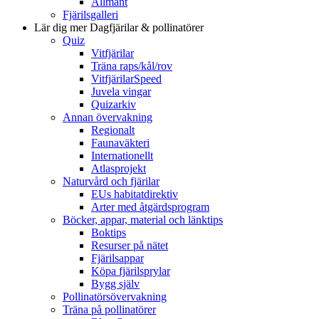
Allmänt
Fjärilsgalleri
Lär dig mer
Dagfjärilar & pollinatörer
Quiz
Vitfjärilar
Träna raps/kål/rov
VitfjärilarSpeed
Juvela vingar
Quizarkiv
Annan övervakning
Regionalt
Faunaväkteri
Internationellt
Atlasprojekt
Naturvård och fjärilar
EUs habitatdirektiv
Arter med åtgärdsprogram
Böcker, appar, material och länktips
Boktips
Resurser på nätet
Fjärilsappar
Köpa fjärilsprylar
Bygg själv
Pollinatörsövervakning
Träna på pollinatörer