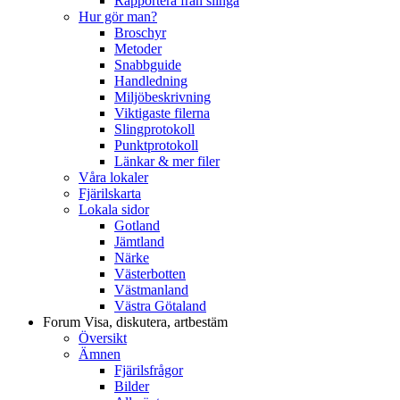
Rapportera från slinga
Hur gör man?
Broschyr
Metoder
Snabbguide
Handledning
Miljöbeskrivning
Viktigaste filerna
Slingprotokoll
Punktprotokoll
Länkar & mer filer
Våra lokaler
Fjärilskarta
Lokala sidor
Gotland
Jämtland
Närke
Västerbotten
Västmanland
Västra Götaland
Forum
Visa, diskutera, artbestäm
Översikt
Ämnen
Fjärilsfrågor
Bilder