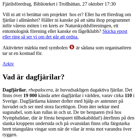
Fjärilsföredrag, Biblioteket i Trollhättan, 27 oktober 17:30
Vill ni att vi berättar om projektet hos er? Eller ha ett föredrag om
fjärilar i allmänhet? Håller ni kanske på att sätta ihop programmet
inför vårens möten i en krets av Naturskyddsföreningen, ett
entomologisk förening eller kanske en fågelklubb?
Skicka epost
eller ring så ser vi om det går att ordna.
Aktiviteter märkta med symbolen
är sådana som organisatören
tar ut en kostnad för.
Arkiv
Vad är dagfjärilar?
Dagfjärilar
,
rhopalocera
, är huvudsakligen dagaktiva fjärilar. Det
finns över
19 000
kända arter dagfjärilar i världen, varav cirka
110
i
Sverige. Dagfjärilarna känner dofter med hjälp av antenner på
huvudet och ser med stora facettögon. Dom äter nektar med
sugsnabel, som kan rullas in och ut. De tre benparen (två hos
Nymphalidae, där är första benparet tillbakabildat!) återfinns på den
slanka kroppens undersida och på ovansidan finns ofta färgstarka
brett triangulära vingar som när de vilar är resta mot varandra över
ryggen.