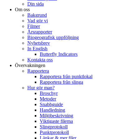
Din sida
Om oss
Bakgrund
Vad gör vi
Filmer
Årsrapporter
Biogeografisk uppföljning
Nyhetsbrev
In English
Butterfly Indicators
Kontakta oss
Övervakningen
Rapportera
Rapportera från punktlokal
Rapportera från slinga
Hur gör man?
Broschyr
Metoder
Snabbguide
Handledning
Miljöbeskrivning
Viktigaste filerna
Slingprotokoll
Punktprotokoll
Länkar & mer filer