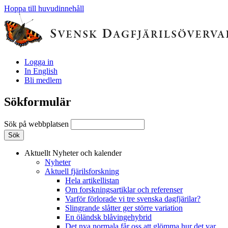
Hoppa till huvudinnehåll
Logga in
In English
Bli medlem
Sökformulär
Sök på webbplatsen
Aktuellt
Nyheter och kalender
Nyheter
Aktuell fjärilsforskning
Hela artikellistan
Om forskningsartiklar och referenser
Varför förlorade vi tre svenska dagfjärilar?
Slingrande slåtter ger större variation
En öländsk blåvingehybrid
Det nya normala får oss att glömma hur det var