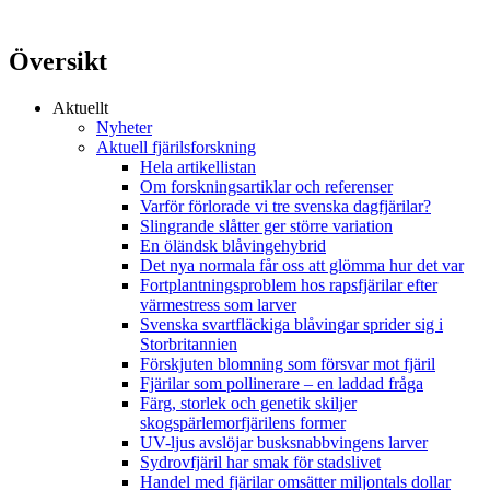
Översikt
Aktuellt
Nyheter
Aktuell fjärilsforskning
Hela artikellistan
Om forskningsartiklar och referenser
Varför förlorade vi tre svenska dagfjärilar?
Slingrande slåtter ger större variation
En öländsk blåvingehybrid
Det nya normala får oss att glömma hur det var
Fortplantningsproblem hos rapsfjärilar efter
värmestress som larver
Svenska svartfläckiga blåvingar sprider sig i
Storbritannien
Förskjuten blomning som försvar mot fjäril
Fjärilar som pollinerare – en laddad fråga
Färg, storlek och genetik skiljer
skogspärlemorfjärilens former
UV-ljus avslöjar busksnabbvingens larver
Sydrovfjäril har smak för stadslivet
Handel med fjärilar omsätter miljontals dollar