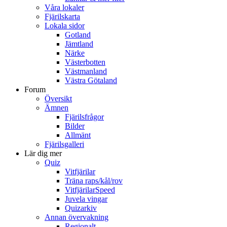
Våra lokaler
Fjärilskarta
Lokala sidor
Gotland
Jämtland
Närke
Västerbotten
Västmanland
Västra Götaland
Forum
Översikt
Ämnen
Fjärilsfrågor
Bilder
Allmänt
Fjärilsgalleri
Lär dig mer
Quiz
Vitfjärilar
Träna raps/kål/rov
VitfjärilarSpeed
Juvela vingar
Quizarkiv
Annan övervakning
Regionalt