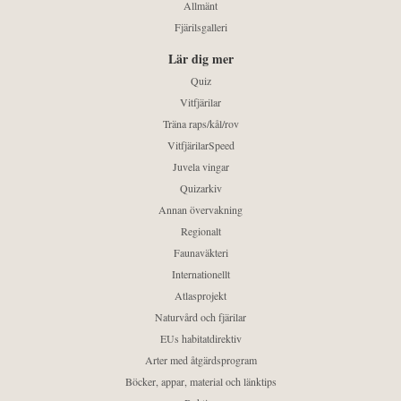
Allmänt
Fjärilsgalleri
Lär dig mer
Quiz
Vitfjärilar
Träna raps/kål/rov
VitfjärilarSpeed
Juvela vingar
Quizarkiv
Annan övervakning
Regionalt
Faunaväkteri
Internationellt
Atlasprojekt
Naturvård och fjärilar
EUs habitatdirektiv
Arter med åtgärdsprogram
Böcker, appar, material och länktips