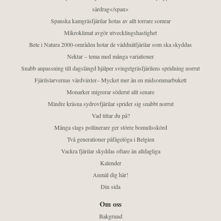
särdrag</span>
Spanska kamgräsfjärilar hotas av allt torrare somrar
Mikroklimat avgör utvecklingshastighet
Bete i Natura 2000-områden hotar de väddnätfjärilar som ska skyddas
Nektar – tema med många variationer
Snabb anpassning till dagslängd hjälper svingelgräsfjärilens spridning norrut
Fjärilslarvernas värdväxter– Mycket mer än en midsommarbukett
Monarker migrerar söderut allt senare
Mindre kräsna sydrovfjärilar sprider sig snabbt norrut
Vad tittar du på?
Många slags pollinerare ger större bomullsskörd
Två generationer påfågelöga i Belgien
Vackra fjärilar skyddas oftare än alldagliga
Kalender
Anmäl dig här!
Din sida
Om oss
Bakgrund