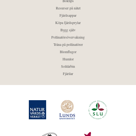
Boktips
Resurser på nätet
Fjärilsappar
Köpa fjärilsprylar
Bygg själv
Pollinatörsövervakning
Träna på pollinatörer
Blomflugor
Humlor
Solitärbin
Fjärilar