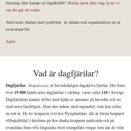
förening eller kanske en fågelklubb?
Skicka epost eller ring så ser vi
om det går att ordna.
Aktiviteter märkta med symbolen
är sådana som organisatören tar ut
en kostnad för.
Arkiv
Vad är dagfjärilar?
Dagfjärilar
,
rhopalocera
, är huvudsakligen dagaktiva fjärilar. Det finns
19 000
110
över
kända arter dagfjärilar i världen, varav cirka
i Sverige.
Dagfjärilarna känner dofter med hjälp av antenner på huvudet och ser
med stora facettögon. Dom äter nektar med sugsnabel, som kan rullas
in och ut. De tre benparen (två hos Nymphalidae, där är första benparet
tillbakabildat!) återfinns på den slanka kroppens undersida och på
ovansidan finns ofta färgstarka brett triangulära vingar som när de vilar