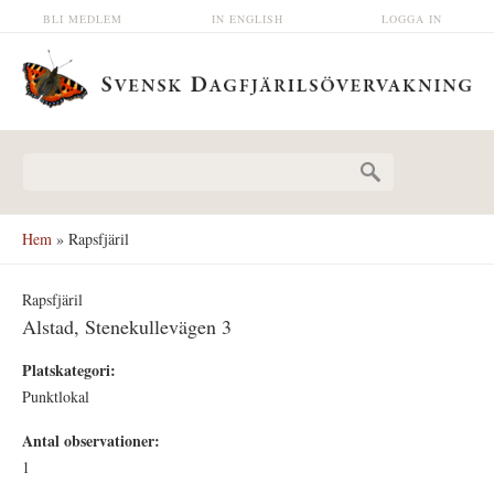
Hoppa till huvudinnehåll
BLI MEDLEM
IN ENGLISH
LOGGA IN
Sökformulär
Hem
» Rapsfjäril
Rapsfjäril
Alstad, Stenekullevägen 3
Platskategori:
Punktlokal
Antal observationer:
1