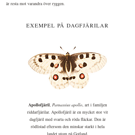
är resta mot varandra över ryggen.
EXEMPEL PÅ DAGFJÄRILAR
Apollofjäril
,
Parnassius apollo
, art i familjen
riddarfjärilar. Apollofjäril är en mycket stor vit
dagfjäril med svarta och röda fläckar. Den är
rödlistad eftersom den minskar starkt i hela
landet utom på Gotland.