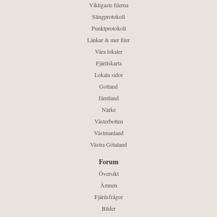
Viktigaste filerna
Slingprotokoll
Punktprotokoll
Länkar & mer filer
Våra lokaler
Fjärilskarta
Lokala sidor
Gotland
Jämtland
Närke
Västerbotten
Västmanland
Västra Götaland
Forum
Översikt
Ämnen
Fjärilsfrågor
Bilder