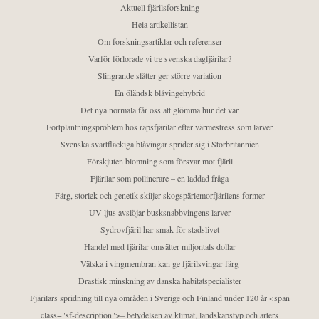
Aktuell fjärilsforskning
Hela artikellistan
Om forskningsartiklar och referenser
Varför förlorade vi tre svenska dagfjärilar?
Slingrande slåtter ger större variation
En öländsk blåvingehybrid
Det nya normala får oss att glömma hur det var
Fortplantningsproblem hos rapsfjärilar efter värmestress som larver
Svenska svartfläckiga blåvingar sprider sig i Storbritannien
Förskjuten blomning som försvar mot fjäril
Fjärilar som pollinerare – en laddad fråga
Färg, storlek och genetik skiljer skogspärlemorfjärilens former
UV-ljus avslöjar busksnabbvingens larver
Sydrovfjäril har smak för stadslivet
Handel med fjärilar omsätter miljontals dollar
Vätska i vingmembran kan ge fjärilsvingar färg
Drastisk minskning av danska habitatspecialister
Fjärilars spridning till nya områden i Sverige och Finland under 120 år <span
class="sf-description">– betydelsen av klimat, landskapstyp och arters