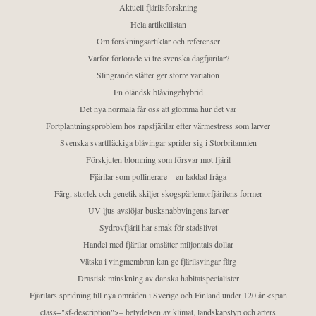
Aktuell fjärilsforskning
Hela artikellistan
Om forskningsartiklar och referenser
Varför förlorade vi tre svenska dagfjärilar?
Slingrande slåtter ger större variation
En öländsk blåvingehybrid
Det nya normala får oss att glömma hur det var
Fortplantningsproblem hos rapsfjärilar efter värmestress som larver
Svenska svartfläckiga blåvingar sprider sig i Storbritannien
Förskjuten blomning som försvar mot fjäril
Fjärilar som pollinerare – en laddad fråga
Färg, storlek och genetik skiljer skogspärlemorfjärilens former
UV-ljus avslöjar busksnabbvingens larver
Sydrovfjäril har smak för stadslivet
Handel med fjärilar omsätter miljontals dollar
Vätska i vingmembran kan ge fjärilsvingar färg
Drastisk minskning av danska habitatspecialister
Fjärilars spridning till nya områden i Sverige och Finland under 120 år <span
class="sf-description">– betydelsen av klimat, landskapstyp och arters