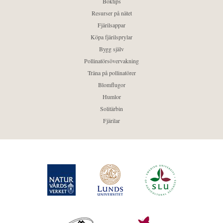
Boktips
Resurser på nätet
Fjärilsappar
Köpa fjärilsprylar
Bygg själv
Pollinatörsövervakning
Träna på pollinatörer
Blomflugor
Humlor
Solitärbin
Fjärilar