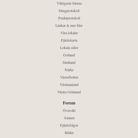
Viktigaste filerna
Slingprotokoll
Punktprotokoll
Länkar & mer filer
Våra lokaler
Fjärilskarta
Lokala sidor
Gotland
Jämtland
Närke
Västerbotten
Västmanland
Västra Götaland
Forum
Översikt
Ämnen
Fjärilsfrågor
Bilder