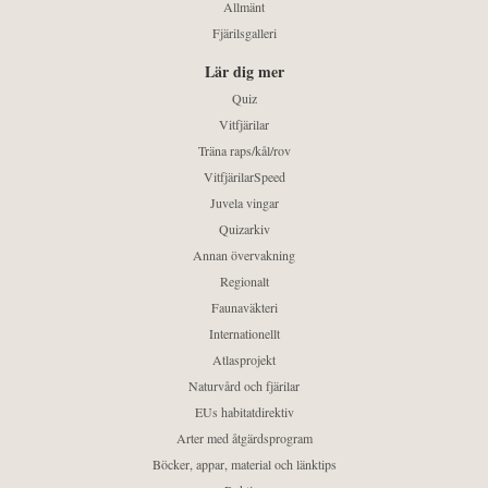
Allmänt
Fjärilsgalleri
Lär dig mer
Quiz
Vitfjärilar
Träna raps/kål/rov
VitfjärilarSpeed
Juvela vingar
Quizarkiv
Annan övervakning
Regionalt
Faunaväkteri
Internationellt
Atlasprojekt
Naturvård och fjärilar
EUs habitatdirektiv
Arter med åtgärdsprogram
Böcker, appar, material och länktips