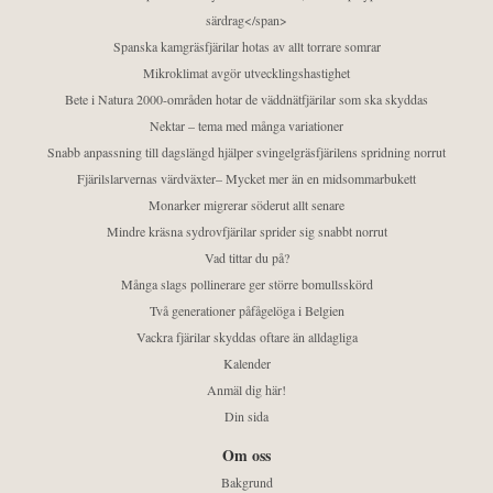
särdrag</span>
Spanska kamgräsfjärilar hotas av allt torrare somrar
Mikroklimat avgör utvecklingshastighet
Bete i Natura 2000-områden hotar de väddnätfjärilar som ska skyddas
Nektar – tema med många variationer
Snabb anpassning till dagslängd hjälper svingelgräsfjärilens spridning norrut
Fjärilslarvernas värdväxter– Mycket mer än en midsommarbukett
Monarker migrerar söderut allt senare
Mindre kräsna sydrovfjärilar sprider sig snabbt norrut
Vad tittar du på?
Många slags pollinerare ger större bomullsskörd
Två generationer påfågelöga i Belgien
Vackra fjärilar skyddas oftare än alldagliga
Kalender
Anmäl dig här!
Din sida
Om oss
Bakgrund