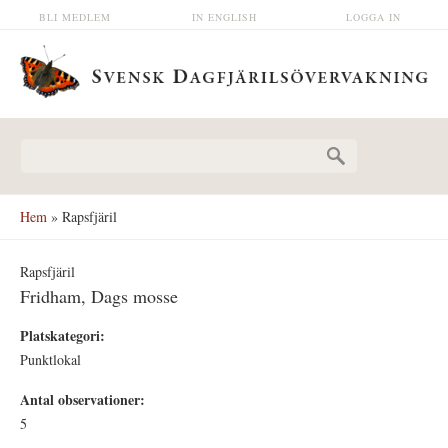
Hoppa till huvudinnehåll
BLI MEDLEM
IN ENGLISH
LOGGA IN
Sökformulär
Hem
» Rapsfjäril
Rapsfjäril
Fridham, Dags mosse
Platskategori:
Punktlokal
Antal observationer:
5