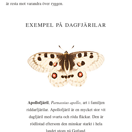
är resta mot varandra över ryggen.
EXEMPEL PÅ DAGFJÄRILAR
Apollofjäril
,
Parnassius apollo
, art i familjen
riddarfjärilar. Apollofjäril är en mycket stor vit
dagfjäril med svarta och röda fläckar. Den är
rödlistad eftersom den minskar starkt i hela
landet utom på Gotland.