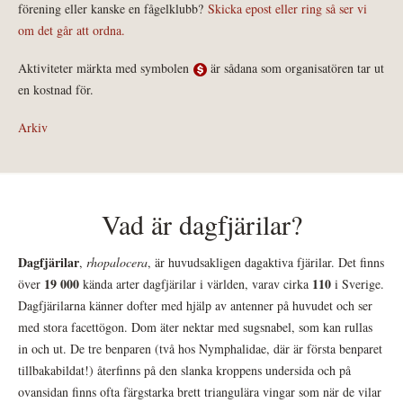
förening eller kanske en fågelklubb?
Skicka epost eller ring så ser vi
om det går att ordna.
Aktiviteter märkta med symbolen
är sådana som organisatören tar ut
en kostnad för.
Arkiv
Vad är dagfjärilar?
Dagfjärilar
,
rhopalocera
, är huvudsakligen dagaktiva fjärilar. Det finns
19 000
110
över
kända arter dagfjärilar i världen, varav cirka
i Sverige.
Dagfjärilarna känner dofter med hjälp av antenner på huvudet och ser
med stora facettögon. Dom äter nektar med sugsnabel, som kan rullas
in och ut. De tre benparen (två hos Nymphalidae, där är första benparet
tillbakabildat!) återfinns på den slanka kroppens undersida och på
ovansidan finns ofta färgstarka brett triangulära vingar som när de vilar