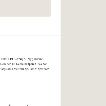
110
v cirka
i Sverige. Dagfjärilarna
s in och ut. De tre benparen (två hos
färgstarka brett triangulära vingar som