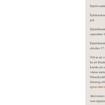
Fjärilsvand
Fjärilsexku
juli
Fjärilsföred
september 
Fjärilsföred
oktober 17
Vill ni att 
ha ett föred
kanske på a
vårens möte
Naturskydds
förening el
epost eller 
Aktivitete
som organisa