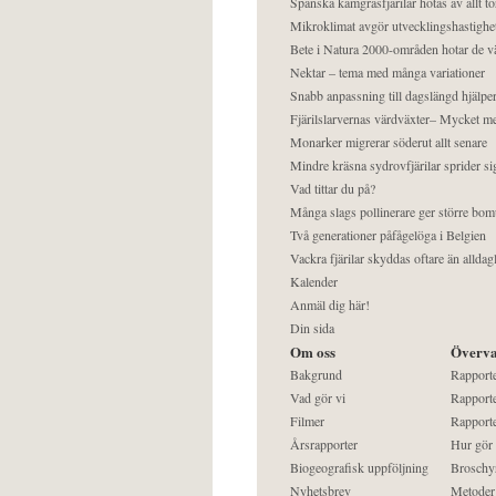
Spanska kamgräsfjärilar hotas av allt t
Mikroklimat avgör utvecklingshastighe
Bete i Natura 2000-områden hotar de v
Nektar – tema med många variationer
Snabb anpassning till dagslängd hjälper
Fjärilslarvernas värdväxter– Mycket 
Monarker migrerar söderut allt senare
Mindre kräsna sydrovfjärilar sprider si
Vad tittar du på?
Många slags pollinerare ger större bom
Två generationer påfågelöga i Belgien
Vackra fjärilar skyddas oftare än alldag
Kalender
Anmäl dig här!
Din sida
Om oss
Överva
Bakgrund
Rapport
Vad gör vi
Rapporte
Filmer
Rapporte
Årsrapporter
Hur gör
Biogeografisk uppföljning
Broschy
Nyhetsbrev
Metoder