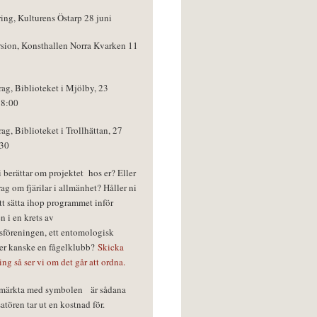
ring, Kulturens Östarp 28 juni
rsion, Konsthallen Norra Kvarken 11
rag, Biblioteket i Mjölby, 23
18:00
rag, Biblioteket i Trollhättan, 27
:30
vi berättar om projektet hos er? Eller
rag om fjärilar i allmänhet? Håller ni
tt sätta ihop programmet inför
n i en krets av
föreningen, ett entomologisk
ler kanske en fågelklubb?
Skicka
ring så ser vi om det går att ordna.
r märkta med symbolen
är sådana
tören tar ut en kostnad för.