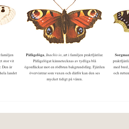
Påfågelöga
Sorgman
 i familjen
,
Inachis io
, art i familjen praktfjärilar.
t stor vit
Påfågelögat kännetecknas av tydliga blå
praktfjäri
r. Den är
ögonfläckar mot en rödbrun bakgrundsfärg. Fjärilen
med bred,
 hela landet
övervintrar som vuxen och därför kan den ses
och rutten
mycket tidigt på våren.