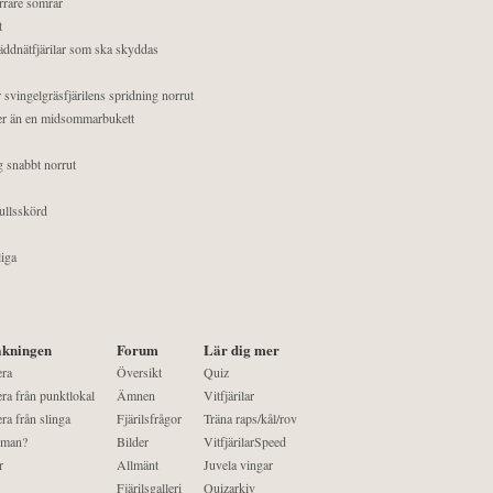
orrare somrar
t
äddnätfjärilar som ska skyddas
 svingelgräsfjärilens spridning norrut
mer än en midsommarbukett
g snabbt norrut
ullsskörd
liga
kningen
Forum
Lär dig mer
era
Översikt
Quiz
ra från punktlokal
Ämnen
Vitfjärilar
ra från slinga
Fjärilsfrågor
Träna raps/kål/rov
 man?
Bilder
VitfjärilarSpeed
r
Allmänt
Juvela vingar
Fjärilsgalleri
Quizarkiv