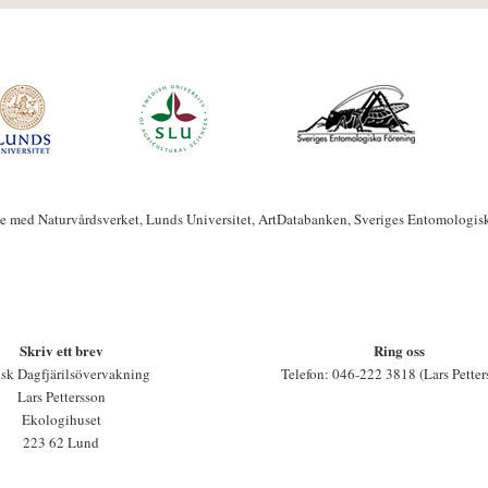
te med Naturvårdsverket, Lunds Universitet, ArtDatabanken, Sveriges Entomologis
Skriv ett brev
Ring oss
sk Dagfjärilsövervakning
Telefon: 046-222 3818 (Lars Petter
Lars Pettersson
Ekologihuset
223 62 Lund