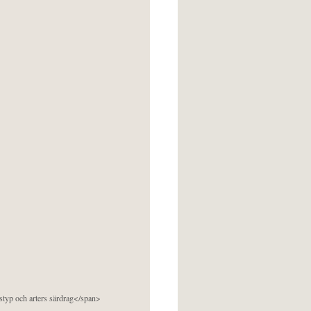
pstyp och arters särdrag</span>