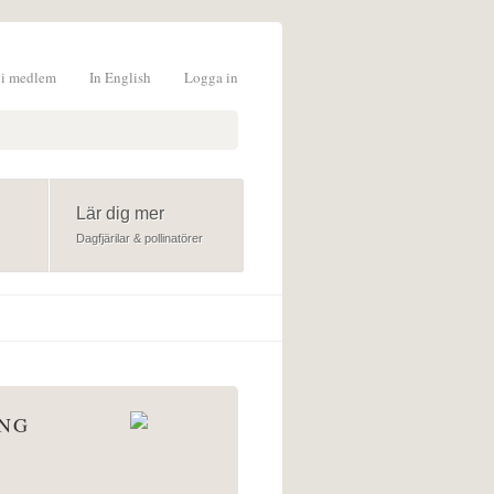
li medlem
In English
Logga in
formulär
Lär dig mer
Dagfjärilar & pollinatörer
ÅNG