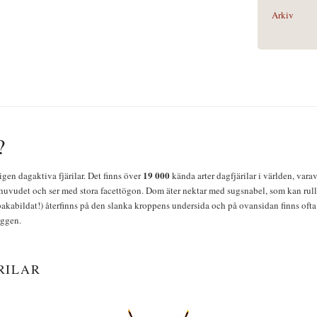
Arkiv
?
19 000
igen dagaktiva fjärilar. Det finns över
kända arter dagfjärilar i världen, vara
huvudet och ser med stora facettögon. Dom äter nektar med sugsnabel, som kan rulla
bakabildat!) återfinns på den slanka kroppens undersida och på ovansidan finns ofta 
yggen.
RILAR