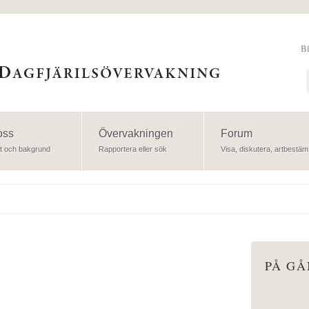
B
Sök
oss
Övervakningen
Forum
t och bakgrund
Rapportera eller sök
Visa, diskutera, artbestäm
PÅ G