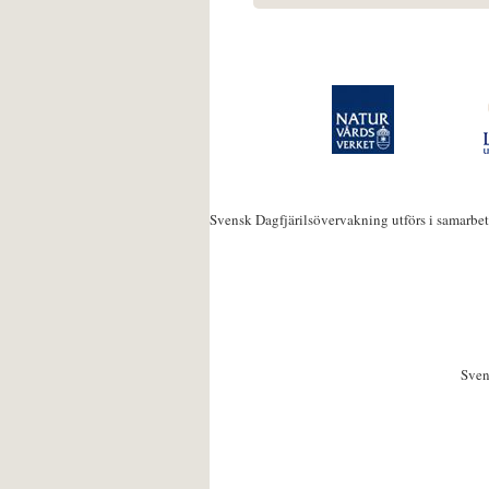
Svensk Dagfjärilsövervakning utförs i samarbe
Sven