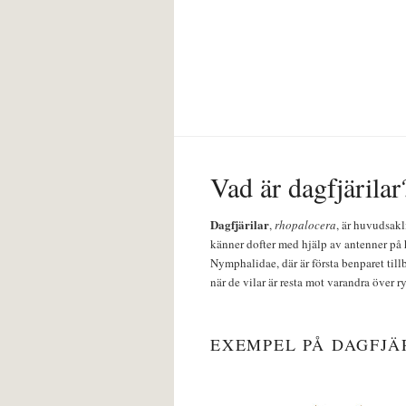
Vad är dagfjärilar
Dagfjärilar
,
rhopalocera
, är huvudsakl
känner dofter med hjälp av antenner på 
Nymphalidae, där är första benparet till
när de vilar är resta mot varandra över r
EXEMPEL PÅ DAGFJÄ