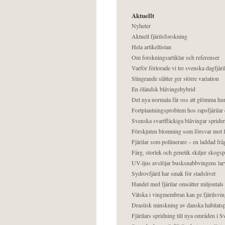
Aktuellt
Nyheter
Aktuell fjärilsforskning
Hela artikellistan
Om forskningsartiklar och referenser
Varför förlorade vi tre svenska dagfjäri
Slingrande slåtter ger större variation
En öländsk blåvingehybrid
Det nya normala får oss att glömma hur
Fortplantningsproblem hos rapsfjärilar 
Svenska svartfläckiga blåvingar sprider 
Förskjuten blomning som försvar mot fj
Fjärilar som pollinerare – en laddad frå
Färg, storlek och genetik skiljer skogs
UV-ljus avslöjar busksnabbvingens lar
Sydrovfjäril har smak för stadslivet
Handel med fjärilar omsätter miljontals 
Vätska i vingmembran kan ge fjärilsvin
Drastisk minskning av danska habitatsp
Fjärilars spridning till nya områden i