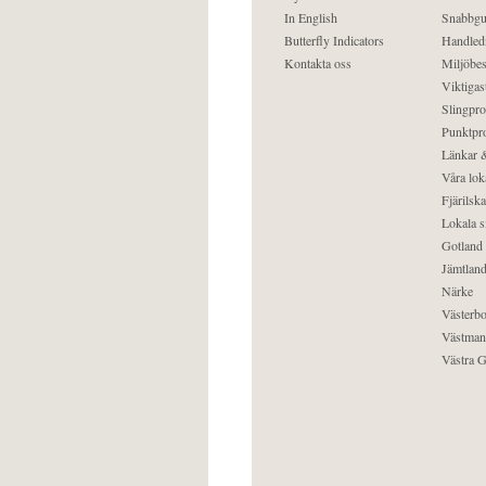
In English
Snabbgu
Butterfly Indicators
Handled
Kontakta oss
Miljöbes
Viktigast
Slingpro
Punktpro
Länkar &
Våra lok
Fjärilska
Lokala s
Gotland
Jämtlan
Närke
Västerbo
Västman
Västra G