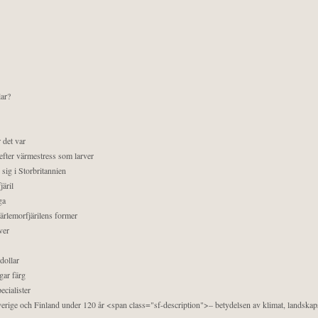
lar?
 det var
efter värmestress som larver
sig i Storbritannien
äril
ga
pärlemorfjärilens former
ver
dollar
gar färg
ecialister
 Sverige och Finland under 120 år <span class="sf-description">– betydelsen av klimat, landska