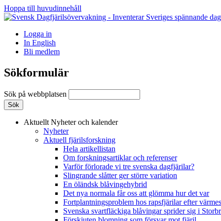
Hoppa till huvudinnehåll
Logga in
In English
Bli medlem
Sökformulär
Sök på webbplatsen
Aktuellt
Nyheter och kalender
Nyheter
Aktuell fjärilsforskning
Hela artikellistan
Om forskningsartiklar och referenser
Varför förlorade vi tre svenska dagfjärilar?
Slingrande slåtter ger större variation
En öländsk blåvingehybrid
Det nya normala får oss att glömma hur det var
Fortplantningsproblem hos rapsfjärilar efter värmes
Svenska svartfläckiga blåvingar sprider sig i Storb
Förskjuten blomning som försvar mot fjäril