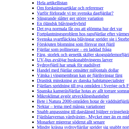
Hela artikellistan
Om forskningsartiklar och referenser
Varför förlorade vi tre svenska dagfjärilar?
Slingrande slåtter ger större variation
En öländsk blåvingehybrid
Det nya normala får oss att glömma hur det var
Fortplantningsproblem hos rapsfjärilar efter värmes
Svenska svartfläckiga blåvingar sprider sig i Storb
Förskjuten blomning som försvar mot fjäril
Fjärilar som pollinerare – en laddad fråga
Färg, storlek och genetik skiljer skogspärlemorfjär
UV-ljus avslöjar busksnabbvingens larver
Sydrovfjäril har smak för stadslivet
Handel med fjärilar omsätter miljontals dollar
Vätska i vingmembran kan ge fjärilsvingar färg
Drastisk minskning av danska habitatspecialister
Fjärilars spridning till nya områden i Sverige och
Spanska kamgräsfjärilar hotas av allt torrare somra
Mikroklimat avgör utvecklingshastighet
Bete i Natura 2000-områden hotar de väddnätfjäri
Nektar – tema med många variationer
Snabb anpassning till dagslängd hjälper svingelgräs
Fjärilslarvernas värdväxter– Mycket mer än en m
Monarker migrerar söderut allt senare
Mindre kräsna sydrovfjärilar sprider sig snabbt nor