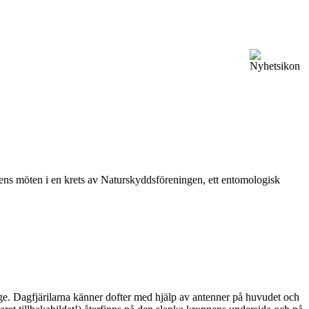
vårens möten i en krets av Naturskyddsföreningen, ett entomologisk
ge. Dagfjärilarna känner dofter med hjälp av antenner på huvudet och