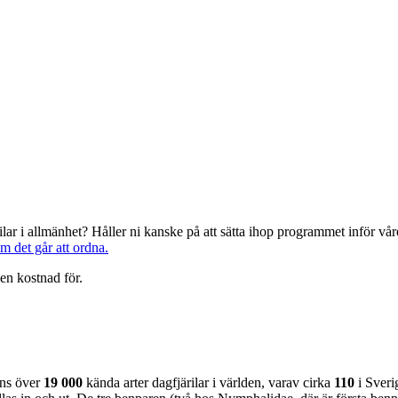
järilar i allmänhet? Håller ni kanske på att sätta ihop programmet inför 
om det går att ordna.
en kostnad för.
nns över
19 000
kända arter dagfjärilar i världen, varav cirka
110
i Sveri