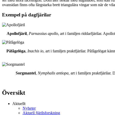
ser med stora facettögon. Dom äter nektar med sugsnabel, som kan rull
ovansidan finns ofta färgstarka brett triangulära vingar som när de vil
Exempel på dagfjärilar
Apollofjäril
,
Parnassius apollo
, art i familjen riddarfjärilar. Apol
Påfågelöga
,
Inachis io
, art i familjen praktfjärilar. Påfågelögat 
Sorgmantel
,
Nymphalis antiopa
, art i familjen praktfjärila
Översikt
Aktuellt
Nyheter
Aktuell fjärilsforskning