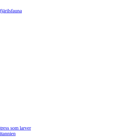
tress som larver
ritannien