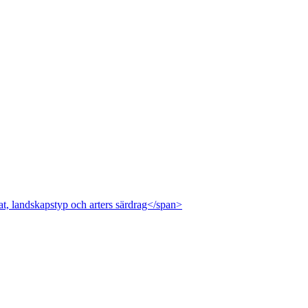
at, landskapstyp och arters särdrag</span>