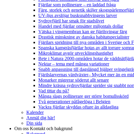
Fjärilar som pollinerare – en laddad fråga
Färg, storlek och genetik skiljer skogspärlemorfjär
UV-ljus avslöjar busksnabbvingens larver
Sydrovfjäril har smak för stadslivet
Handel med fjärilar omsätter miljontals dollar
Vätska i vingmembran kan ge fjärilsvingar färg
Drastisk minskning av danska habitatspecialister
Fjärilars spridning till nya områden i Sverige och
Spanska kamgräsfjärilar hotas av allt torrare somra
Mikroklimat avgör utvecklingshastighet
Bete i Natura 2000-områden hotar de väddnätfjäri
Nektar – tema med många variationer
Snabb anpassning till dagslängd hjälper svingelgräs
Fjärilslarvernas värdväxter– Mycket mer än en m
Monarker migrerar söderut allt senare
Mindre kräsna sydrovfjärilar sprider sig snabbt nor
Vad tittar du på?
Många slags pollinerare ger större bomullsskörd
Två generationer påfågelöga i Belgien
Vackra fjärilar skyddas oftare än alldagliga
Kalender
Anmäl dig här!
Din sida
Om oss
Kontakt och bakgrund
Bakgrund