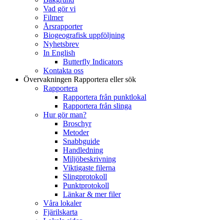
Vad gör vi
Filmer
Årsrapporter
Biogeografisk uppföljning
Nyhetsbrev
In English
Butterfly Indicators
Kontakta oss
Övervakningen
Rapportera eller sök
Rapportera
Rapportera från punktlokal
Rapportera från slinga
Hur gör man?
Broschyr
Metoder
Snabbguide
Handledning
Miljöbeskrivning
Viktigaste filerna
Slingprotokoll
Punktprotokoll
Länkar & mer filer
Våra lokaler
Fjärilskarta