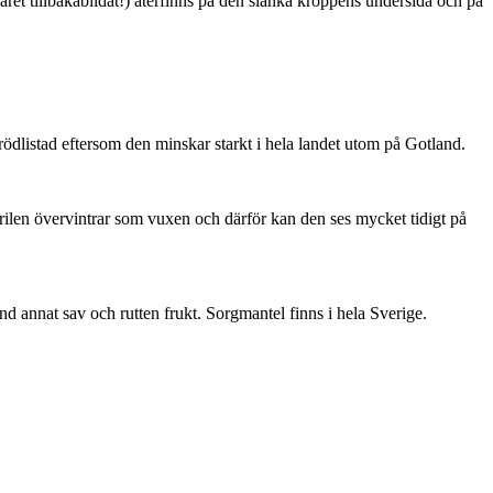
ret tillbakabildat!) återfinns på den slanka kroppens undersida och på
är rödlistad eftersom den minskar starkt i hela landet utom på Gotland.
ärilen övervintrar som vuxen och därför kan den ses mycket tidigt på
nd annat sav och rutten frukt. Sorgmantel finns i hela Sverige.