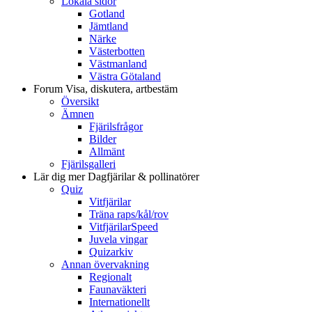
Lokala sidor
Gotland
Jämtland
Närke
Västerbotten
Västmanland
Västra Götaland
Forum
Visa, diskutera, artbestäm
Översikt
Ämnen
Fjärilsfrågor
Bilder
Allmänt
Fjärilsgalleri
Lär dig mer
Dagfjärilar & pollinatörer
Quiz
Vitfjärilar
Träna raps/kål/rov
VitfjärilarSpeed
Juvela vingar
Quizarkiv
Annan övervakning
Regionalt
Faunaväkteri
Internationellt