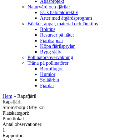
Atlasprojekt
Naturvård och fjärilar
EUs habitatdirektiv
Arter med åtgärdsprogram
Böcker, appar, material och länktips
Boktips
Resurser på nätet
Fjärilsappar
Köpa fjärilsprylar
Bygg själv
Pollinatörsövervakning
Träna på pollinatörer
Blomflugor
Humlor
Solitärbin
Fjärilar
Hem
» Rapsfjäril
Rapsfjäril
Strömsborg Osby k:n
Platskategori:
Punktlokal
Antal observationer:
1
Rapportör: