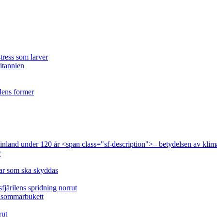
tress som larver
ritannien
ilens former
 Finland under 120 år <span class="sf-description">– betydelsen av klim
r
lar som ska skyddas
fjärilens spridning norrut
idsommarbukett
rut