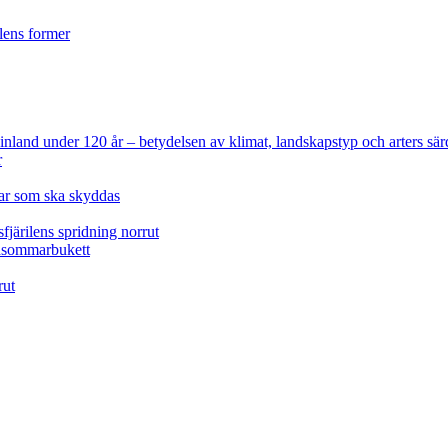
ilens former
 Finland under 120 år
– betydelsen av klimat, landskapstyp och arters sär
r
lar som ska skyddas
fjärilens spridning norrut
idsommarbukett
rut