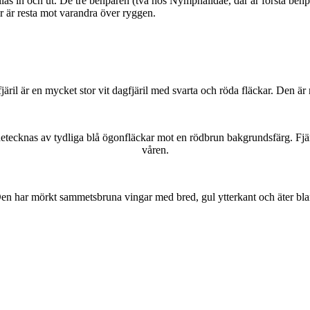
as in och ut. De tre benparen (två hos Nymphalidae, där är första benpa
ar är resta mot varandra över ryggen.
lofjäril är en mycket stor vit dagfjäril med svarta och röda fläckar. Den 
kännetecknas av tydliga blå ögonfläckar mot en rödbrun bakgrundsfärg. Fj
våren.
r. Den har mörkt sammetsbruna vingar med bred, gul ytterkant och äter bla