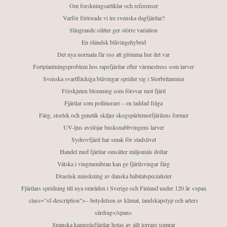
Om forskningsartiklar och referenser
Varför förlorade vi tre svenska dagfjärilar?
Slingrande slåtter ger större variation
En öländsk blåvingehybrid
Det nya normala får oss att glömma hur det var
Fortplantningsproblem hos rapsfjärilar efter värmestress som larver
Svenska svartfläckiga blåvingar sprider sig i Storbritannien
Förskjuten blomning som försvar mot fjäril
Fjärilar som pollinerare – en laddad fråga
Färg, storlek och genetik skiljer skogspärlemorfjärilens former
UV-ljus avslöjar busksnabbvingens larver
Sydrovfjäril har smak för stadslivet
Handel med fjärilar omsätter miljontals dollar
Vätska i vingmembran kan ge fjärilsvingar färg
Drastisk minskning av danska habitatspecialister
Fjärilars spridning till nya områden i Sverige och Finland under 120 år <span
class="sf-description">– betydelsen av klimat, landskapstyp och arters
särdrag</span>
Spanska kamgräsfjärilar hotas av allt torrare somrar