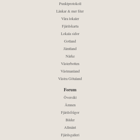
Punktprotokoll
Länkar & mer filer
Våra lokaler
Fjärilskarta
Lokala sidor
Gotland
Jämtland
Närke
Västerbotten
Västmanland
Västra Götaland
Forum
Översikt
Ämnen
Fjärilsfrågor
Bilder
Allmänt
Fjärilsgalleri