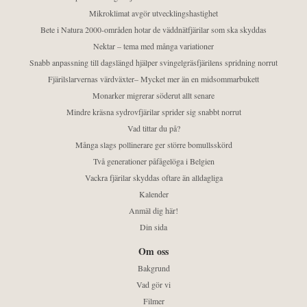
Mikroklimat avgör utvecklingshastighet
Bete i Natura 2000-områden hotar de väddnätfjärilar som ska skyddas
Nektar – tema med många variationer
Snabb anpassning till dagslängd hjälper svingelgräsfjärilens spridning norrut
Fjärilslarvernas värdväxter– Mycket mer än en midsommarbukett
Monarker migrerar söderut allt senare
Mindre kräsna sydrovfjärilar sprider sig snabbt norrut
Vad tittar du på?
Många slags pollinerare ger större bomullsskörd
Två generationer påfågelöga i Belgien
Vackra fjärilar skyddas oftare än alldagliga
Kalender
Anmäl dig här!
Din sida
Om oss
Bakgrund
Vad gör vi
Filmer