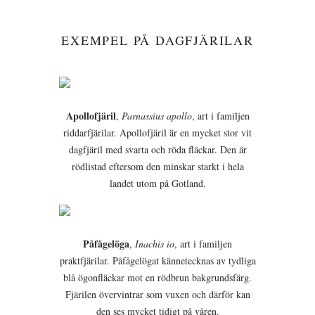
EXEMPEL PÅ DAGFJÄRILAR
Apollofjäril
,
Parnassius apollo
, art i familjen
riddarfjärilar. Apollofjäril är en mycket stor vit
dagfjäril med svarta och röda fläckar. Den är
rödlistad eftersom den minskar starkt i hela
landet utom på Gotland.
Påfågelöga
,
Inachis io
, art i familjen
praktfjärilar. Påfågelögat kännetecknas av tydliga
blå ögonfläckar mot en rödbrun bakgrundsfärg.
Fjärilen övervintrar som vuxen och därför kan
den ses mycket tidigt på våren.