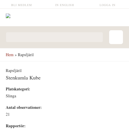
Hoppa till huvudinnehåll
BLI MEDLEM
IN ENGLISH
LOGGA IN
Sökformulär
Hem
» Rapsfjäril
Rapsfjäril
Stenkumla Kube
Platskategori:
Slinga
Antal observationer:
21
Rapportör: