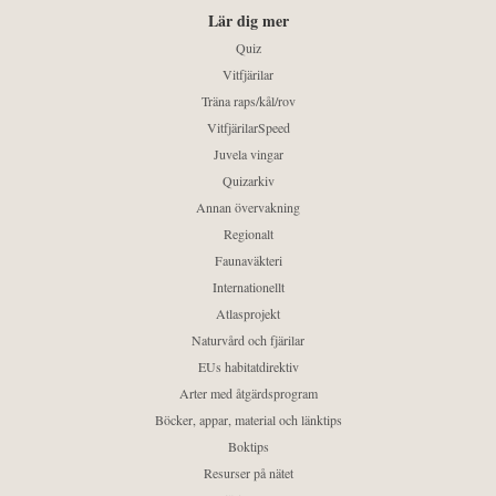
Lär dig mer
Quiz
Vitfjärilar
Träna raps/kål/rov
VitfjärilarSpeed
Juvela vingar
Quizarkiv
Annan övervakning
Regionalt
Faunaväkteri
Internationellt
Atlasprojekt
Naturvård och fjärilar
EUs habitatdirektiv
Arter med åtgärdsprogram
Böcker, appar, material och länktips
Boktips
Resurser på nätet