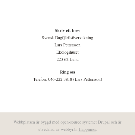
Skriv ett brev
Svensk Dagfjärilsövervakning
Lars Pettersson
Ekologihuset
223 62 Lund
Ring oss
Telefon: 046-222 3818 (Lars Pettersson)
Webbplatsen är byggd med open-source systemet
Drupal
och är
utvecklad av webbyrån
Happiness
.