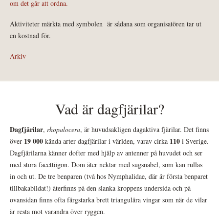
om det går att ordna.
Aktiviteter märkta med symbolen
är sådana som organisatören tar ut
en kostnad för.
Arkiv
Vad är dagfjärilar?
Dagfjärilar
,
rhopalocera
, är huvudsakligen dagaktiva fjärilar. Det finns
19 000
110
över
kända arter dagfjärilar i världen, varav cirka
i Sverige.
Dagfjärilarna känner dofter med hjälp av antenner på huvudet och ser
med stora facettögon. Dom äter nektar med sugsnabel, som kan rullas
in och ut. De tre benparen (två hos Nymphalidae, där är första benparet
tillbakabildat!) återfinns på den slanka kroppens undersida och på
ovansidan finns ofta färgstarka brett triangulära vingar som när de vilar
är resta mot varandra över ryggen.