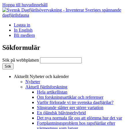
Hoppa till huvudinnehåll
Logga in
In English
Bli medlem
Sökformulär
Sök på webbplatsen
Aktuellt
Nyheter och kalender
Nyheter
Aktuell fjärilsforskning
Hela artikellistan
Om forskningsartiklar och referenser
Varför förlorade vi tre svenska dagfjärilar?
Slingrande slåtter ger större variation
En öländsk blåvingehybrid
Det nya normala får oss att glömma hur det var
Fortplantningsproblem hos rapsfjärilar efter
värmestress som larver