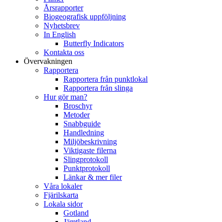
Årsrapporter
Biogeografisk uppföljning
Nyhetsbrev
In English
Butterfly Indicators
Kontakta oss
Övervakningen
Rapportera
Rapportera från punktlokal
Rapportera från slinga
Hur gör man?
Broschyr
Metoder
Snabbguide
Handledning
Miljöbeskrivning
Viktigaste filerna
Slingprotokoll
Punktprotokoll
Länkar & mer filer
Våra lokaler
Fjärilskarta
Lokala sidor
Gotland
Jämtland