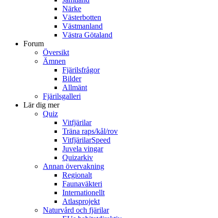
Närke
Västerbotten
Västmanland
Västra Götaland
Forum
Översikt
Ämnen
Fjärilsfrågor
Bilder
Allmänt
Fjärilsgalleri
Lär dig mer
Quiz
Vitfjärilar
Träna raps/kål/rov
VitfjärilarSpeed
Juvela vingar
Quizarkiv
Annan övervakning
Regionalt
Faunaväkteri
Internationellt
Atlasprojekt
Naturvård och fjärilar