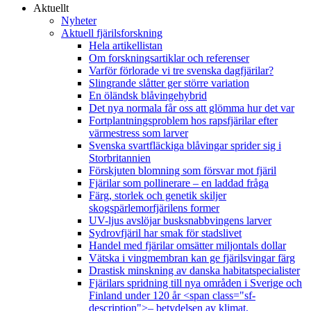
Aktuellt
Nyheter
Aktuell fjärilsforskning
Hela artikellistan
Om forskningsartiklar och referenser
Varför förlorade vi tre svenska dagfjärilar?
Slingrande slåtter ger större variation
En öländsk blåvingehybrid
Det nya normala får oss att glömma hur det var
Fortplantningsproblem hos rapsfjärilar efter
värmestress som larver
Svenska svartfläckiga blåvingar sprider sig i
Storbritannien
Förskjuten blomning som försvar mot fjäril
Fjärilar som pollinerare – en laddad fråga
Färg, storlek och genetik skiljer
skogspärlemorfjärilens former
UV-ljus avslöjar busksnabbvingens larver
Sydrovfjäril har smak för stadslivet
Handel med fjärilar omsätter miljontals dollar
Vätska i vingmembran kan ge fjärilsvingar färg
Drastisk minskning av danska habitatspecialister
Fjärilars spridning till nya områden i Sverige och
Finland under 120 år <span class="sf-
description">– betydelsen av klimat,