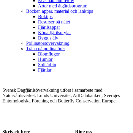
EUs habitatdirektiv
Arter med åtgärdsprogram
Böcker, appar, material och länktips
Boktips
Resurser på nätet
Fjärilsappar
Köpa fjärilsprylar
Bygg själv
Pollinatörsövervakning
Träna på pollinatörer
Blomflugor
Humlor
Solitärbin
Fjärilar
Svensk Dagfjärilsövervakning utförs i samarbete med
Naturvårdsverket, Lunds Universitet, ArtDatabanken, Sveriges
Entomologiska Förening och Butterfly Conservation Europe.
Skriv ett brev
Ring oss