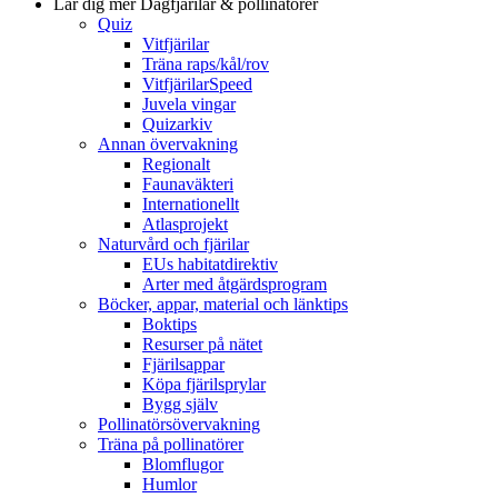
Lär dig mer
Dagfjärilar & pollinatörer
Quiz
Vitfjärilar
Träna raps/kål/rov
VitfjärilarSpeed
Juvela vingar
Quizarkiv
Annan övervakning
Regionalt
Faunaväkteri
Internationellt
Atlasprojekt
Naturvård och fjärilar
EUs habitatdirektiv
Arter med åtgärdsprogram
Böcker, appar, material och länktips
Boktips
Resurser på nätet
Fjärilsappar
Köpa fjärilsprylar
Bygg själv
Pollinatörsövervakning
Träna på pollinatörer
Blomflugor
Humlor