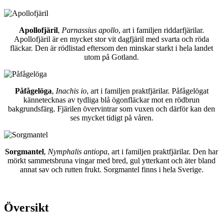
Apollofjäril
,
Parnassius apollo
, art i familjen riddarfjärilar.
Apollofjäril är en mycket stor vit dagfjäril med svarta och röda
fläckar. Den är rödlistad eftersom den minskar starkt i hela landet
utom på Gotland.
Påfågelöga
,
Inachis io
, art i familjen praktfjärilar. Påfågelögat
kännetecknas av tydliga blå ögonfläckar mot en rödbrun
bakgrundsfärg. Fjärilen övervintrar som vuxen och därför kan den
ses mycket tidigt på våren.
Sorgmantel
,
Nymphalis antiopa
, art i familjen praktfjärilar. Den har
mörkt sammetsbruna vingar med bred, gul ytterkant och äter bland
annat sav och rutten frukt. Sorgmantel finns i hela Sverige.
Översikt