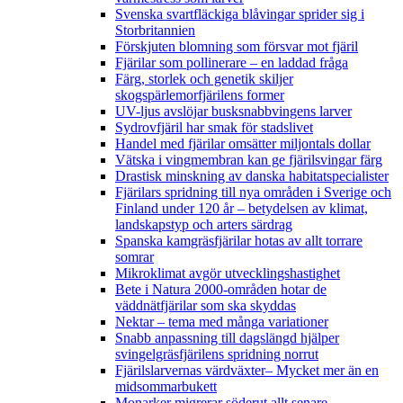
Svenska svartfläckiga blåvingar sprider sig i
Storbritannien
Förskjuten blomning som försvar mot fjäril
Fjärilar som pollinerare – en laddad fråga
Färg, storlek och genetik skiljer
skogspärlemorfjärilens former
UV-ljus avslöjar busksnabbvingens larver
Sydrovfjäril har smak för stadslivet
Handel med fjärilar omsätter miljontals dollar
Vätska i vingmembran kan ge fjärilsvingar färg
Drastisk minskning av danska habitatspecialister
Fjärilars spridning till nya områden i Sverige och
Finland under 120 år
– betydelsen av klimat,
landskapstyp och arters särdrag
Spanska kamgräsfjärilar hotas av allt torrare
somrar
Mikroklimat avgör utvecklingshastighet
Bete i Natura 2000-områden hotar de
väddnätfjärilar som ska skyddas
Nektar – tema med många variationer
Snabb anpassning till dagslängd hjälper
svingelgräsfjärilens spridning norrut
Fjärilslarvernas värdväxter– Mycket mer än en
midsommarbukett
Monarker migrerar söderut allt senare