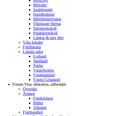
Broschyr
Metoder
Snabbguide
Handledning
Miljöbeskrivning
Viktigaste filerna
Slingprotokoll
Punktprotokoll
Länkar & mer filer
Våra lokaler
Fjärilskarta
Lokala sidor
Gotland
Jämtland
Närke
Västerbotten
Västmanland
Västra Götaland
Forum
Visa, diskutera, artbestäm
Översikt
Ämnen
Fjärilsfrågor
Bilder
Allmänt
Fjärilsgalleri