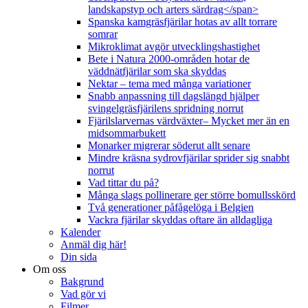
landskapstyp och arters särdrag</span>
Spanska kamgräsfjärilar hotas av allt torrare
somrar
Mikroklimat avgör utvecklingshastighet
Bete i Natura 2000-områden hotar de
väddnätfjärilar som ska skyddas
Nektar – tema med många variationer
Snabb anpassning till dagslängd hjälper
svingelgräsfjärilens spridning norrut
Fjärilslarvernas värdväxter– Mycket mer än en
midsommarbukett
Monarker migrerar söderut allt senare
Mindre kräsna sydrovfjärilar sprider sig snabbt
norrut
Vad tittar du på?
Många slags pollinerare ger större bomullsskörd
Två generationer påfågelöga i Belgien
Vackra fjärilar skyddas oftare än alldagliga
Kalender
Anmäl dig här!
Din sida
Om oss
Bakgrund
Vad gör vi
Filmer