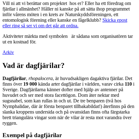
Vill ni att vi berättar om projektet hos er? Eller ha ett föredrag om
fjärilar i allmänhet? Håller ni kanske på att sätta ihop programmet
inför vårens möten i en krets av Naturskyddsföreningen, ett
entomologisk förening eller kanske en fågelklubb?
Skicka epost
eller ring så ser vi om det går att ordna.
Aktiviteter märkta med symbolen
är sådana som organisatören tar
ut en kostnad för.
Arkiv
Vad är dagfjärilar?
Dagfjärilar
,
rhopalocera
, är huvudsakligen dagaktiva fjärilar. Det
finns över
19 000
kända arter dagfjärilar i världen, varav cirka
110
i
Sverige. Dagfjärilarna känner dofter med hjälp av antenner på
huvudet och ser med stora facettögon. Dom äter nektar med
sugsnabel, som kan rullas in och ut. De tre benparen (två hos
Nymphalidae, där är första benparet tillbakabildat!) återfinns på den
slanka kroppens undersida och på ovansidan finns ofta färgstarka
brett triangulära vingar som när de vilar är resta mot varandra över
ryggen.
Exempel på dagfjärilar