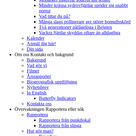
Mindre kräsna sydrovfjärilar sprider sig snabbt
norrut
Vad tittar du på?
Många slags pollinerare ger större bomullsskörd
Två generationer påfågelöga i Belgien
Vackra fjärilar skyddas oftare än alldagliga
Kalender
Anmäl dig här!
Din sida
Om oss
Kontakt och bakgrund
Bakgrund
Vad gör vi
Filmer
Årsrapporter
Biogeografisk uppföljning
Nyhetsbrev
In English
Butterfly Indicators
Kontakta oss
Övervakningen
Rapportera eller sök
Rapportera
Rapportera från punktlokal
Rapportera från slinga
Hur gör man?