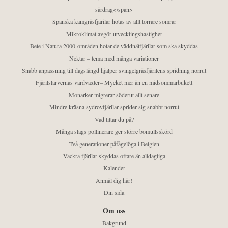
särdrag</span>
Spanska kamgräsfjärilar hotas av allt torrare somrar
Mikroklimat avgör utvecklingshastighet
Bete i Natura 2000-områden hotar de väddnätfjärilar som ska skyddas
Nektar – tema med många variationer
Snabb anpassning till dagslängd hjälper svingelgräsfjärilens spridning norrut
Fjärilslarvernas värdväxter– Mycket mer än en midsommarbukett
Monarker migrerar söderut allt senare
Mindre kräsna sydrovfjärilar sprider sig snabbt norrut
Vad tittar du på?
Många slags pollinerare ger större bomullsskörd
Två generationer påfågelöga i Belgien
Vackra fjärilar skyddas oftare än alldagliga
Kalender
Anmäl dig här!
Din sida
Om oss
Bakgrund