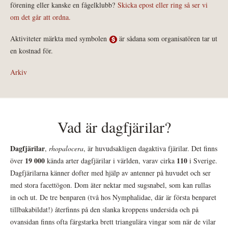
förening eller kanske en fågelklubb?
Skicka epost eller ring så ser vi
om det går att ordna.
Aktiviteter märkta med symbolen
är sådana som organisatören tar ut
en kostnad för.
Arkiv
Vad är dagfjärilar?
Dagfjärilar
,
rhopalocera
, är huvudsakligen dagaktiva fjärilar. Det finns
19 000
110
över
kända arter dagfjärilar i världen, varav cirka
i Sverige.
Dagfjärilarna känner dofter med hjälp av antenner på huvudet och ser
med stora facettögon. Dom äter nektar med sugsnabel, som kan rullas
in och ut. De tre benparen (två hos Nymphalidae, där är första benparet
tillbakabildat!) återfinns på den slanka kroppens undersida och på
ovansidan finns ofta färgstarka brett triangulära vingar som när de vilar