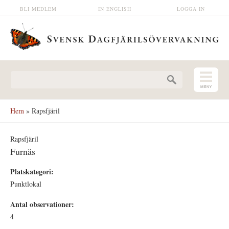
Hoppa till huvudinnehåll
BLI MEDLEM
IN ENGLISH
LOGGA IN
Sökformulär
Hem
» Rapsfjäril
Rapsfjäril
Furnäs
Platskategori:
Punktlokal
Antal observationer:
4