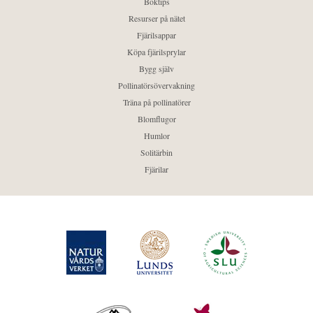
Boktips
Resurser på nätet
Fjärilsappar
Köpa fjärilsprylar
Bygg själv
Pollinatörsövervakning
Träna på pollinatörer
Blomflugor
Humlor
Solitärbin
Fjärilar