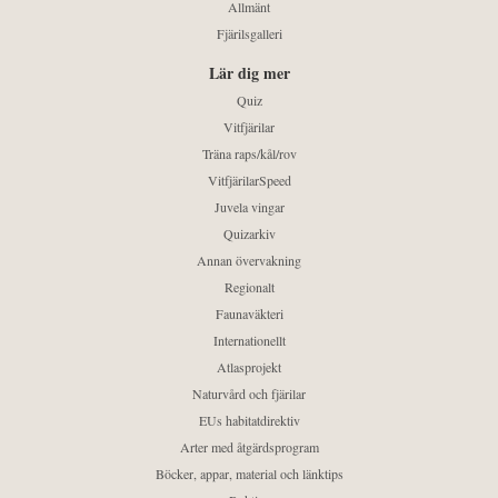
Allmänt
Fjärilsgalleri
Lär dig mer
Quiz
Vitfjärilar
Träna raps/kål/rov
VitfjärilarSpeed
Juvela vingar
Quizarkiv
Annan övervakning
Regionalt
Faunaväkteri
Internationellt
Atlasprojekt
Naturvård och fjärilar
EUs habitatdirektiv
Arter med åtgärdsprogram
Böcker, appar, material och länktips