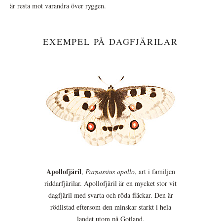
är resta mot varandra över ryggen.
EXEMPEL PÅ DAGFJÄRILAR
Apollofjäril
,
Parnassius apollo
, art i familjen
riddarfjärilar. Apollofjäril är en mycket stor vit
dagfjäril med svarta och röda fläckar. Den är
rödlistad eftersom den minskar starkt i hela
landet utom på Gotland.