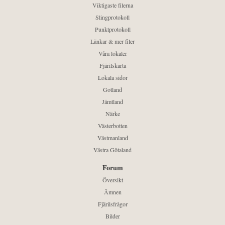
Viktigaste filerna
Slingprotokoll
Punktprotokoll
Länkar & mer filer
Våra lokaler
Fjärilskarta
Lokala sidor
Gotland
Jämtland
Närke
Västerbotten
Västmanland
Västra Götaland
Forum
Översikt
Ämnen
Fjärilsfrågor
Bilder