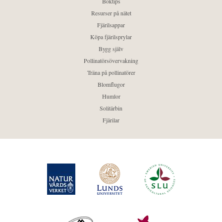
Boktips
Resurser på nätet
Fjärilsappar
Köpa fjärilsprylar
Bygg själv
Pollinatörsövervakning
Träna på pollinatörer
Blomflugor
Humlor
Solitärbin
Fjärilar