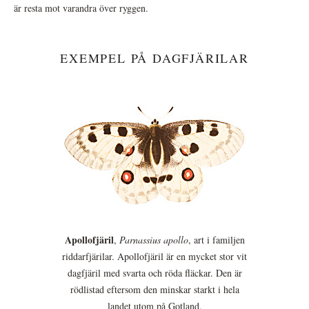
är resta mot varandra över ryggen.
EXEMPEL PÅ DAGFJÄRILAR
Apollofjäril
,
Parnassius apollo
, art i familjen
riddarfjärilar. Apollofjäril är en mycket stor vit
dagfjäril med svarta och röda fläckar. Den är
rödlistad eftersom den minskar starkt i hela
landet utom på Gotland.