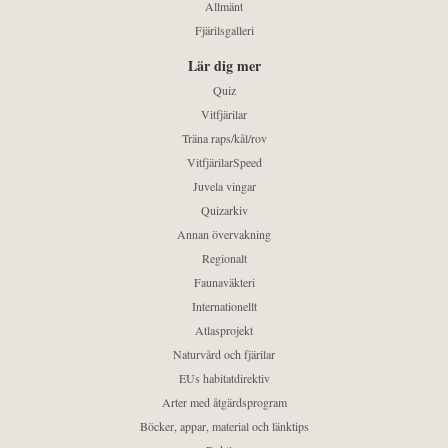
Allmänt
Fjärilsgalleri
Lär dig mer
Quiz
Vitfjärilar
Träna raps/kål/rov
VitfjärilarSpeed
Juvela vingar
Quizarkiv
Annan övervakning
Regionalt
Faunaväkteri
Internationellt
Atlasprojekt
Naturvård och fjärilar
EUs habitatdirektiv
Arter med åtgärdsprogram
Böcker, appar, material och länktips