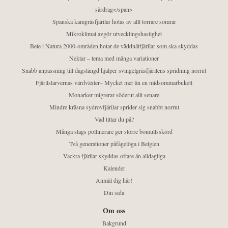
särdrag</span>
Spanska kamgräsfjärilar hotas av allt torrare somrar
Mikroklimat avgör utvecklingshastighet
Bete i Natura 2000-områden hotar de väddnätfjärilar som ska skyddas
Nektar – tema med många variationer
Snabb anpassning till dagslängd hjälper svingelgräsfjärilens spridning norrut
Fjärilslarvernas värdväxter– Mycket mer än en midsommarbukett
Monarker migrerar söderut allt senare
Mindre kräsna sydrovfjärilar sprider sig snabbt norrut
Vad tittar du på?
Många slags pollinerare ger större bomullsskörd
Två generationer påfågelöga i Belgien
Vackra fjärilar skyddas oftare än alldagliga
Kalender
Anmäl dig här!
Din sida
Om oss
Bakgrund