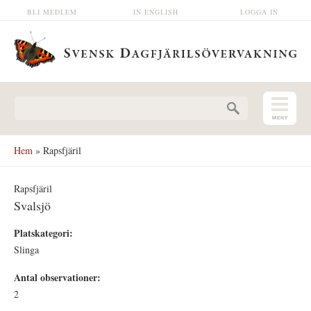
Hoppa till huvudinnehåll
BLI MEDLEM
IN ENGLISH
LOGGA IN
Sökformulär
Hem
» Rapsfjäril
Rapsfjäril
Svalsjö
Platskategori:
Slinga
Antal observationer:
2