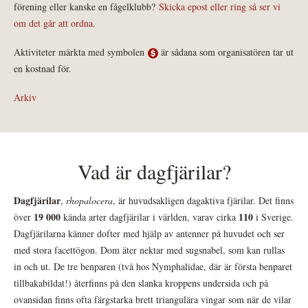
förening eller kanske en fågelklubb?
Skicka epost eller ring så ser vi
om det går att ordna.
Aktiviteter märkta med symbolen
är sådana som organisatören tar ut
en kostnad för.
Arkiv
Vad är dagfjärilar?
Dagfjärilar
,
rhopalocera
, är huvudsakligen dagaktiva fjärilar. Det finns
19 000
110
över
kända arter dagfjärilar i världen, varav cirka
i Sverige.
Dagfjärilarna känner dofter med hjälp av antenner på huvudet och ser
med stora facettögon. Dom äter nektar med sugsnabel, som kan rullas
in och ut. De tre benparen (två hos Nymphalidae, där är första benparet
tillbakabildat!) återfinns på den slanka kroppens undersida och på
ovansidan finns ofta färgstarka brett triangulära vingar som när de vilar