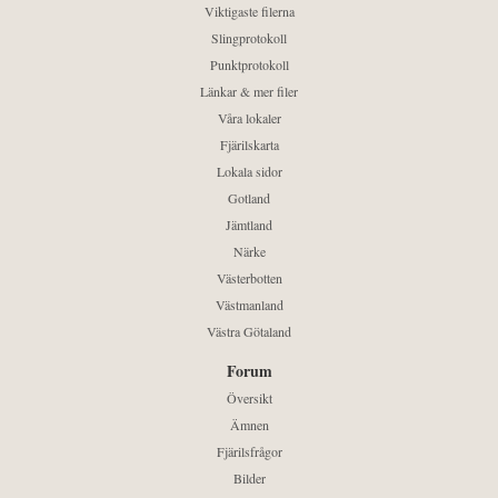
Viktigaste filerna
Slingprotokoll
Punktprotokoll
Länkar & mer filer
Våra lokaler
Fjärilskarta
Lokala sidor
Gotland
Jämtland
Närke
Västerbotten
Västmanland
Västra Götaland
Forum
Översikt
Ämnen
Fjärilsfrågor
Bilder