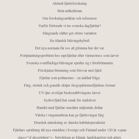
Aktuell fjärilsforskning
Hela artikellistan
Om forskningsartiklar och referenser
Varför förlorade vi tre svenska dagfjärilar?
Slingrande slåtter ger större variation
En öländsk blåvingehybrid
Det nya normala får oss att glömma hur det var
Fortplantningsproblem hos rapsfjärilar efter värmestress som larver
Svenska svartfläckiga blåvingar sprider sig i Storbritannien
Förskjuten blomning som försvar mot fjäril
Fjärilar som pollinerare – en laddad fråga
Färg, storlek och genetik skiljer skogspärlemorfjärilens former
UV-ljus avslöjar busksnabbvingens larver
Sydrovfjäril har smak för stadslivet
Handel med fjärilar omsätter miljontals dollar
Vätska i vingmembran kan ge fjärilsvingar färg
Drastisk minskning av danska habitatspecialister
Fjärilars spridning till nya områden i Sverige och Finland under 120 år <span
class="sf-description">– betydelsen av klimat, landskapstyp och arters