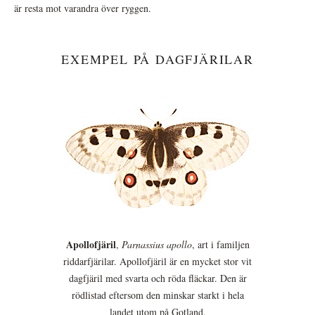
är resta mot varandra över ryggen.
EXEMPEL PÅ DAGFJÄRILAR
Apollofjäril
,
Parnassius apollo
, art i familjen
riddarfjärilar. Apollofjäril är en mycket stor vit
dagfjäril med svarta och röda fläckar. Den är
rödlistad eftersom den minskar starkt i hela
landet utom på Gotland.