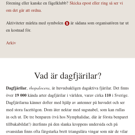
förening eller kanske en fågelklubb?
Skicka epost eller ring så ser vi
om det går att ordna.
Aktiviteter märkta med symbolen
är sådana som organisatören tar ut
en kostnad för.
Arkiv
Vad är dagfjärilar?
Dagfjärilar
,
rhopalocera
, är huvudsakligen dagaktiva fjärilar. Det finns
19 000
110
över
kända arter dagfjärilar i världen, varav cirka
i Sverige.
Dagfjärilarna känner dofter med hjälp av antenner på huvudet och ser
med stora facettögon. Dom äter nektar med sugsnabel, som kan rullas
in och ut. De tre benparen (två hos Nymphalidae, där är första benparet
tillbakabildat!) återfinns på den slanka kroppens undersida och på
ovansidan finns ofta färgstarka brett triangulära vingar som när de vilar