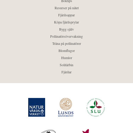
Boktips
Resurser på nätet
Fjärilsappar
Köpa fjärilsprylar
Bygg själv
Pollinatörsövervakning
Träna på pollinatörer
Blomflugor
Humlor
Solitärbin
Fjärilar