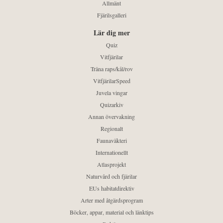
Allmänt
Fjärilsgalleri
Lär dig mer
Quiz
Vitfjärilar
Träna raps/kål/rov
VitfjärilarSpeed
Juvela vingar
Quizarkiv
Annan övervakning
Regionalt
Faunaväkteri
Internationellt
Atlasprojekt
Naturvård och fjärilar
EUs habitatdirektiv
Arter med åtgärdsprogram
Böcker, appar, material och länktips