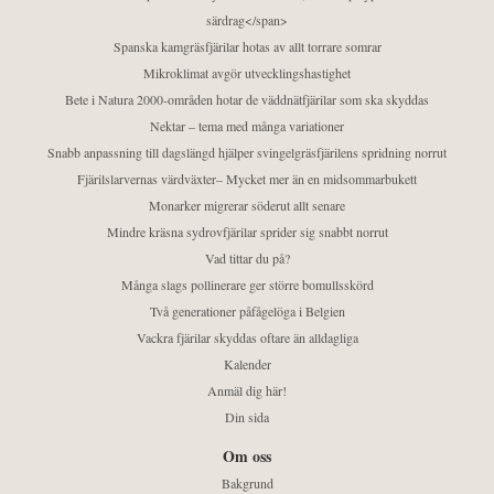
särdrag</span>
Spanska kamgräsfjärilar hotas av allt torrare somrar
Mikroklimat avgör utvecklingshastighet
Bete i Natura 2000-områden hotar de väddnätfjärilar som ska skyddas
Nektar – tema med många variationer
Snabb anpassning till dagslängd hjälper svingelgräsfjärilens spridning norrut
Fjärilslarvernas värdväxter– Mycket mer än en midsommarbukett
Monarker migrerar söderut allt senare
Mindre kräsna sydrovfjärilar sprider sig snabbt norrut
Vad tittar du på?
Många slags pollinerare ger större bomullsskörd
Två generationer påfågelöga i Belgien
Vackra fjärilar skyddas oftare än alldagliga
Kalender
Anmäl dig här!
Din sida
Om oss
Bakgrund