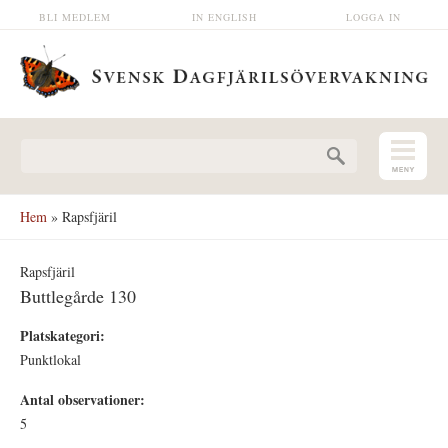
Hoppa till huvudinnehåll
BLI MEDLEM
IN ENGLISH
LOGGA IN
Sökformulär
Hem
» Rapsfjäril
Rapsfjäril
Buttlegårde 130
Platskategori:
Punktlokal
Antal observationer:
5