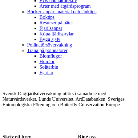
EUs habitatdirektiv
Arter med åtgärdsprogram
Böcker, appar, material och länktips
Boktips
Resurser på nätet
Fjärilsappar
Köpa fjärilsprylar
Bygg själv
Pollinatörsövervakning
Träna på pollinatörer
Blomflugor
Humlor
Solitärbin
Fjärilar
Svensk Dagfjärilsövervakning utförs i samarbete med
Naturvårdsverket, Lunds Universitet, ArtDatabanken, Sveriges
Entomologiska Förening och Butterfly Conservation Europe.
Skriv ett brev
Ring oss