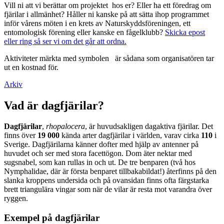
Vill ni att vi berättar om projektet hos er? Eller ha ett föredrag om
fjärilar i allmänhet? Håller ni kanske på att sätta ihop programmet
inför vårens möten i en krets av Naturskyddsföreningen, ett
entomologisk förening eller kanske en fågelklubb?
Skicka epost
eller ring så ser vi om det går att ordna.
Aktiviteter märkta med symbolen
är sådana som organisatören tar
ut en kostnad för.
Arkiv
Vad är dagfjärilar?
Dagfjärilar
,
rhopalocera
, är huvudsakligen dagaktiva fjärilar. Det
finns över
19 000
kända arter dagfjärilar i världen, varav cirka
110
i
Sverige. Dagfjärilarna känner dofter med hjälp av antenner på
huvudet och ser med stora facettögon. Dom äter nektar med
sugsnabel, som kan rullas in och ut. De tre benparen (två hos
Nymphalidae, där är första benparet tillbakabildat!) återfinns på den
slanka kroppens undersida och på ovansidan finns ofta färgstarka
brett triangulära vingar som när de vilar är resta mot varandra över
ryggen.
Exempel på dagfjärilar