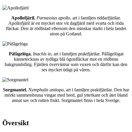
Apollofjäril
,
Parnassius apollo
, art i familjen riddarfjärilar.
Apollofjäril är en mycket stor vit dagfjäril med svarta och röda
fläckar. Den är rödlistad eftersom den minskar starkt i hela landet
utom på Gotland.
Påfågelöga
,
Inachis io
, art i familjen praktfjärilar. Påfågelögat
kännetecknas av tydliga blå ögonfläckar mot en rödbrun
bakgrundsfärg. Fjärilen övervintrar som vuxen och därför kan den
ses mycket tidigt på våren.
Sorgmantel
,
Nymphalis antiopa
, art i familjen praktfjärilar. Den har
mörkt sammetsbruna vingar med bred, gul ytterkant och äter bland
annat sav och rutten frukt. Sorgmantel finns i hela Sverige.
Översikt