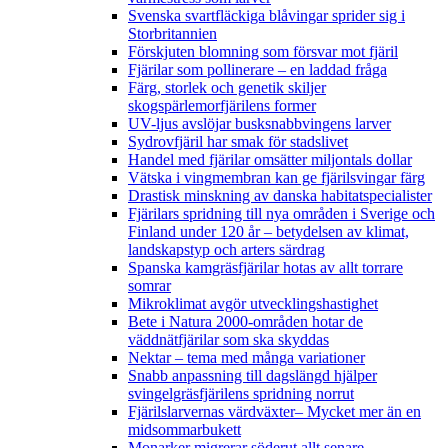
Svenska svartfläckiga blåvingar sprider sig i
Storbritannien
Förskjuten blomning som försvar mot fjäril
Fjärilar som pollinerare – en laddad fråga
Färg, storlek och genetik skiljer
skogspärlemorfjärilens former
UV-ljus avslöjar busksnabbvingens larver
Sydrovfjäril har smak för stadslivet
Handel med fjärilar omsätter miljontals dollar
Vätska i vingmembran kan ge fjärilsvingar färg
Drastisk minskning av danska habitatspecialister
Fjärilars spridning till nya områden i Sverige och
Finland under 120 år
– betydelsen av klimat,
landskapstyp och arters särdrag
Spanska kamgräsfjärilar hotas av allt torrare
somrar
Mikroklimat avgör utvecklingshastighet
Bete i Natura 2000-områden hotar de
väddnätfjärilar som ska skyddas
Nektar – tema med många variationer
Snabb anpassning till dagslängd hjälper
svingelgräsfjärilens spridning norrut
Fjärilslarvernas värdväxter– Mycket mer än en
midsommarbukett
Monarker migrerar söderut allt senare