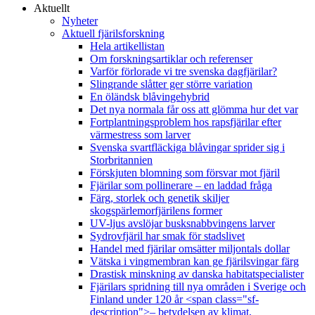
Aktuellt
Nyheter
Aktuell fjärilsforskning
Hela artikellistan
Om forskningsartiklar och referenser
Varför förlorade vi tre svenska dagfjärilar?
Slingrande slåtter ger större variation
En öländsk blåvingehybrid
Det nya normala får oss att glömma hur det var
Fortplantningsproblem hos rapsfjärilar efter
värmestress som larver
Svenska svartfläckiga blåvingar sprider sig i
Storbritannien
Förskjuten blomning som försvar mot fjäril
Fjärilar som pollinerare – en laddad fråga
Färg, storlek och genetik skiljer
skogspärlemorfjärilens former
UV-ljus avslöjar busksnabbvingens larver
Sydrovfjäril har smak för stadslivet
Handel med fjärilar omsätter miljontals dollar
Vätska i vingmembran kan ge fjärilsvingar färg
Drastisk minskning av danska habitatspecialister
Fjärilars spridning till nya områden i Sverige och
Finland under 120 år <span class="sf-
description">– betydelsen av klimat,