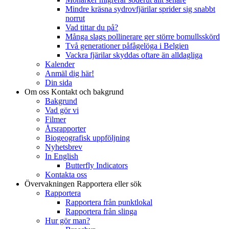
Mindre kräsna sydrovfjärilar sprider sig snabbt
norrut
Vad tittar du på?
Många slags pollinerare ger större bomullsskörd
Två generationer påfågelöga i Belgien
Vackra fjärilar skyddas oftare än alldagliga
Kalender
Anmäl dig här!
Din sida
Om oss
Kontakt och bakgrund
Bakgrund
Vad gör vi
Filmer
Årsrapporter
Biogeografisk uppföljning
Nyhetsbrev
In English
Butterfly Indicators
Kontakta oss
Övervakningen
Rapportera eller sök
Rapportera
Rapportera från punktlokal
Rapportera från slinga
Hur gör man?