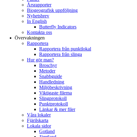
Årsrapporter
Biogeografisk uppföljning
Nyhetsbrev
In English
Butterfly Indicators
Kontakta oss
Övervakningen
Rapportera
Rapportera från punktlokal
Rapportera från slinga
Hur gör man?
Broschyr
Metoder
Snabbguide
Handledning
Miljöbeskrivning
Viktigaste filerna
Slingprotokoll
Punktprotokoll
Länkar & mer filer
Våra lokaler
Fjärilskarta
Lokala sidor
Gotland
Jämtland