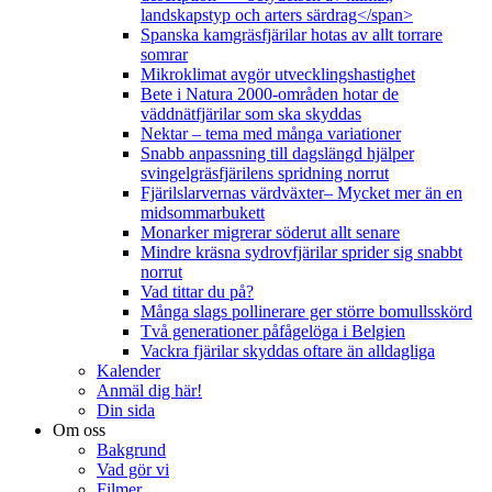
landskapstyp och arters särdrag</span>
Spanska kamgräsfjärilar hotas av allt torrare
somrar
Mikroklimat avgör utvecklingshastighet
Bete i Natura 2000-områden hotar de
väddnätfjärilar som ska skyddas
Nektar – tema med många variationer
Snabb anpassning till dagslängd hjälper
svingelgräsfjärilens spridning norrut
Fjärilslarvernas värdväxter– Mycket mer än en
midsommarbukett
Monarker migrerar söderut allt senare
Mindre kräsna sydrovfjärilar sprider sig snabbt
norrut
Vad tittar du på?
Många slags pollinerare ger större bomullsskörd
Två generationer påfågelöga i Belgien
Vackra fjärilar skyddas oftare än alldagliga
Kalender
Anmäl dig här!
Din sida
Om oss
Bakgrund
Vad gör vi
Filmer