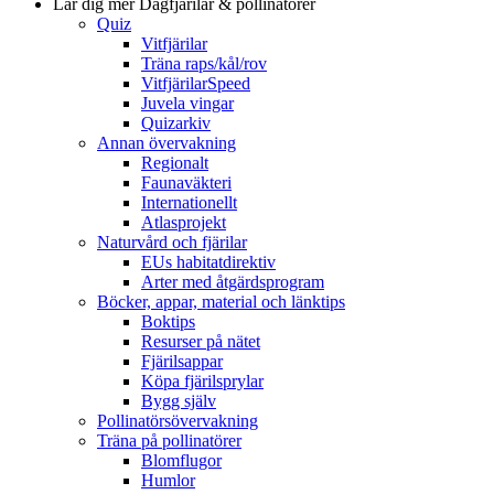
Lär dig mer
Dagfjärilar & pollinatörer
Quiz
Vitfjärilar
Träna raps/kål/rov
VitfjärilarSpeed
Juvela vingar
Quizarkiv
Annan övervakning
Regionalt
Faunaväkteri
Internationellt
Atlasprojekt
Naturvård och fjärilar
EUs habitatdirektiv
Arter med åtgärdsprogram
Böcker, appar, material och länktips
Boktips
Resurser på nätet
Fjärilsappar
Köpa fjärilsprylar
Bygg själv
Pollinatörsövervakning
Träna på pollinatörer
Blomflugor
Humlor