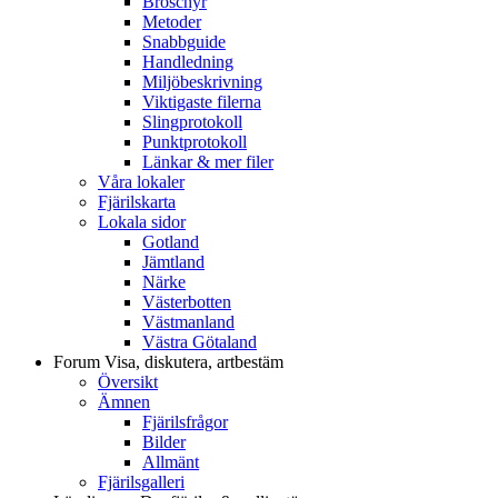
Broschyr
Metoder
Snabbguide
Handledning
Miljöbeskrivning
Viktigaste filerna
Slingprotokoll
Punktprotokoll
Länkar & mer filer
Våra lokaler
Fjärilskarta
Lokala sidor
Gotland
Jämtland
Närke
Västerbotten
Västmanland
Västra Götaland
Forum
Visa, diskutera, artbestäm
Översikt
Ämnen
Fjärilsfrågor
Bilder
Allmänt
Fjärilsgalleri