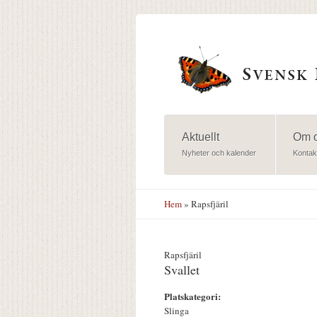
Hoppa till huvudinnehåll
Aktuellt
Om 
Nyheter och kalender
Kontak
Hem
» Rapsfjäril
Rapsfjäril
Svallet
Platskategori:
Slinga