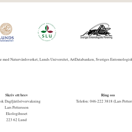
te med Naturvårdsverket, Lunds Universitet, ArtDatabanken, Sveriges Entomologis
Skriv ett brev
Ring oss
sk Dagfjärilsövervakning
Telefon: 046-222 3818 (Lars Petter
Lars Pettersson
Ekologihuset
223 62 Lund