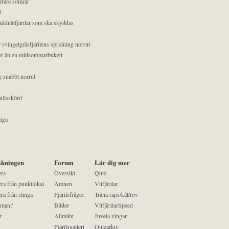
orrare somrar
t
äddnätfjärilar som ska skyddas
 svingelgräsfjärilens spridning norrut
mer än en midsommarbukett
g snabbt norrut
ullsskörd
liga
kningen
Forum
Lär dig mer
era
Översikt
Quiz
ra från punktlokal
Ämnen
Vitfjärilar
ra från slinga
Fjärilsfrågor
Träna raps/kål/rov
 man?
Bilder
VitfjärilarSpeed
r
Allmänt
Juvela vingar
Fjärilsgalleri
Quizarkiv