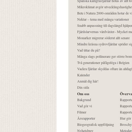
Spanska kamgräsfjärilar hotas av allt t
Mikroklimat avgör utvecklingshastighe
Bete i Natura 2000-områden hotar de v
Nektar – tema med många variationer
Snabb anpassning till dagslängd hjälper
Fjärilslarvernas värdväxter– Mycket 
Monarker migrerar söderut allt senare
Mindre kräsna sydrovfjärilar sprider si
Vad tittar du på?
Många slags pollinerare ger större bom
Två generationer påfågelöga i Belgien
Vackra fjärilar skyddas oftare än alldag
Kalender
Anmäl dig här!
Din sida
Om oss
Överva
Bakgrund
Rapport
Vad gör vi
Rapporte
Filmer
Rapporte
Årsrapporter
Hur gör
Biogeografisk uppföljning
Broschy
Nyhetsbrev
Metoder