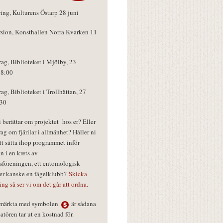
ring, Kulturens Östarp 28 juni
rsion, Konsthallen Norra Kvarken 11
rag, Biblioteket i Mjölby, 23
18:00
rag, Biblioteket i Trollhättan, 27
:30
vi berättar om projektet hos er? Eller
rag om fjärilar i allmänhet? Håller ni
tt sätta ihop programmet inför
n i en krets av
föreningen, ett entomologisk
ler kanske en fågelklubb?
Skicka
ring så ser vi om det går att ordna.
r märkta med symbolen
är sådana
tören tar ut en kostnad för.