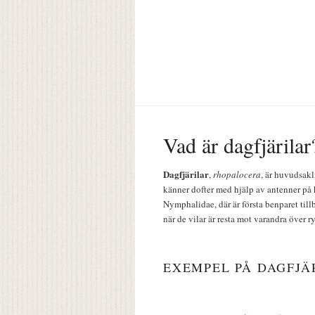
Vad är dagfjärilar
Dagfjärilar
,
rhopalocera
, är huvudsakl
känner dofter med hjälp av antenner på 
Nymphalidae, där är första benparet till
när de vilar är resta mot varandra över r
EXEMPEL PÅ DAGFJÄ