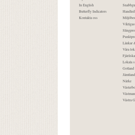
In English
Snabbgu
Butterfly Indicators
Handled
Kontakta oss
Miljöbes
Viktigast
Slingpro
Punktpro
Länkar &
Våra lok
Fjärilska
Lokala s
Gotland
Jämtlan
Närke
Västerbo
Västman
Västra G