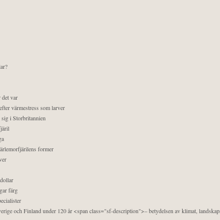
lar?
 det var
efter värmestress som larver
sig i Storbritannien
äril
ga
pärlemorfjärilens former
ver
dollar
gar färg
ecialister
 Sverige och Finland under 120 år <span class="sf-description">– betydelsen av klimat, landska