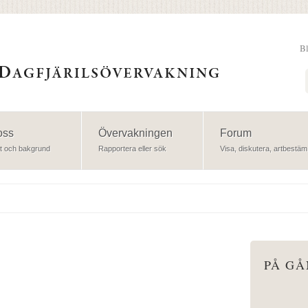
B
Sök
oss
Övervakningen
Forum
t och bakgrund
Rapportera eller sök
Visa, diskutera, artbestäm
PÅ G