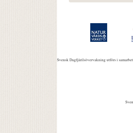
Svensk Dagfjärilsövervakning utförs i samarbe
Sven