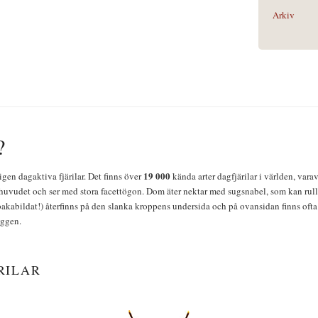
Arkiv
?
19 000
igen dagaktiva fjärilar. Det finns över
kända arter dagfjärilar i världen, vara
huvudet och ser med stora facettögon. Dom äter nektar med sugsnabel, som kan rulla
bakabildat!) återfinns på den slanka kroppens undersida och på ovansidan finns ofta 
yggen.
RILAR