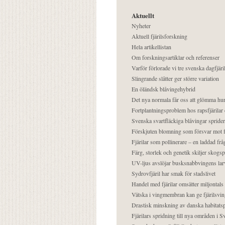
Aktuellt
Nyheter
Aktuell fjärilsforskning
Hela artikellistan
Om forskningsartiklar och referenser
Varför förlorade vi tre svenska dagfjäri
Slingrande slåtter ger större variation
En öländsk blåvingehybrid
Det nya normala får oss att glömma hur
Fortplantningsproblem hos rapsfjärilar 
Svenska svartfläckiga blåvingar sprider 
Förskjuten blomning som försvar mot fj
Fjärilar som pollinerare – en laddad frå
Färg, storlek och genetik skiljer skogs
UV-ljus avslöjar busksnabbvingens lar
Sydrovfjäril har smak för stadslivet
Handel med fjärilar omsätter miljontals 
Vätska i vingmembran kan ge fjärilsvin
Drastisk minskning av danska habitatsp
Fjärilars spridning till nya områden i