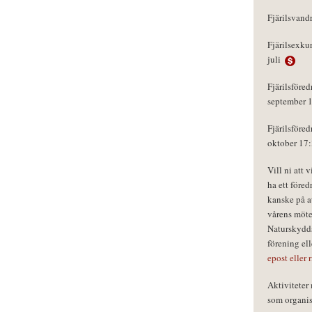
Fjärilsvand
Fjärilsexku
juli
Fjärilsföred
september 
Fjärilsföred
oktober 17
Vill ni att 
ha ett föred
kanske på a
vårens möte
Naturskydds
förening el
epost eller 
Aktivitete
som organisa