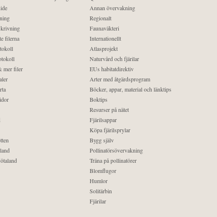
ide
Annan övervakning
ning
Regionalt
krivning
Faunaväkteri
e filerna
Internationellt
tokoll
Atlasprojekt
tokoll
Naturvård och fjärilar
 mer filer
EUs habitatdirektiv
aler
Arter med åtgärdsprogram
rta
Böcker, appar, material och länktips
idor
Boktips
Resurser på nätet
d
Fjärilsappar
Köpa fjärilsprylar
tten
Bygg själv
land
Pollinatörsövervakning
ötaland
Träna på pollinatörer
Blomflugor
Humlor
Solitärbin
Fjärilar