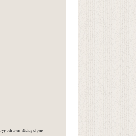
pstyp och arters särdrag</span>