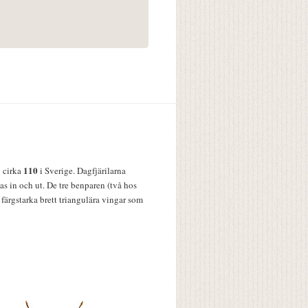
110
v cirka
i Sverige. Dagfjärilarna
s in och ut. De tre benparen (två hos
färgstarka brett triangulära vingar som