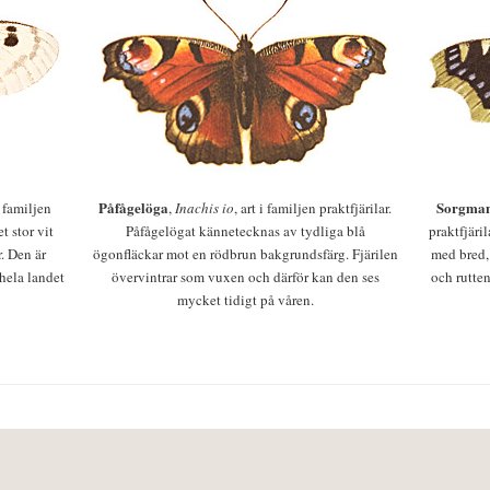
Påfågelöga
Sorgman
 i familjen
,
Inachis io
, art i familjen praktfjärilar.
t stor vit
Påfågelögat kännetecknas av tydliga blå
praktfjäri
r. Den är
ögonfläckar mot en rödbrun bakgrundsfärg. Fjärilen
med bred,
 hela landet
övervintrar som vuxen och därför kan den ses
och rutten
mycket tidigt på våren.