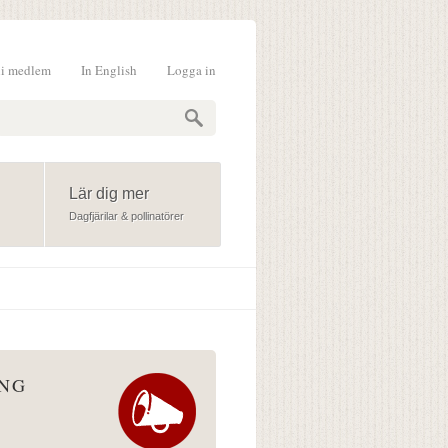
li medlem
In English
Logga in
formulär
Lär dig mer
Dagfjärilar & pollinatörer
ÅNG