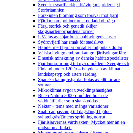
Svenska svartfläckiga blåvingar sprider sig i
Storbritannien
Förskjuten blomning som försvar mot fjäril
Fjärilar som pollinerare – en laddad fråga
Färg, storlek och genetik skiljer
skogspärlemorfjärilens former
UV-ljus avslöjar busksnabbvingens larver
Sydrovfjäril har smak för stadslivet
Handel med fjärilar omsätter miljontals dollar
Vätska i vingmembran kan ge fjärilsvingar färg
Drastisk minskning av danska habitatspecialister
Fjärilars spridning till nya områden i Sverige och
Finland under 120 år
– betydelsen av klimat,
landskapstyp och arters särdrag
Spanska kamgräsfjärilar hotas av allt torrare
somrar
Mikroklimat avgör utvecklingshastighet
Bete i Natura 2000-områden hotar de
väddnätfjärilar som ska skyddas
Nektar – tema med många variationer
Snabb anpassning till dagslängd hjälper
svingelgräsfjärilens spridning norrut
Fjärilslarvernas värdväxter– Mycket mer än en
midsommarbukett
Monarker migrerar söderut allt senare