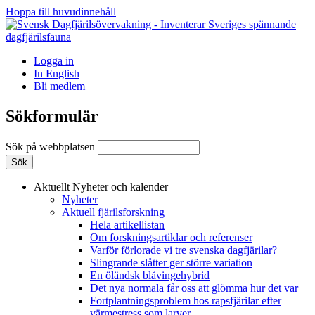
Hoppa till huvudinnehåll
Logga in
In English
Bli medlem
Sökformulär
Sök på webbplatsen
Aktuellt
Nyheter och kalender
Nyheter
Aktuell fjärilsforskning
Hela artikellistan
Om forskningsartiklar och referenser
Varför förlorade vi tre svenska dagfjärilar?
Slingrande slåtter ger större variation
En öländsk blåvingehybrid
Det nya normala får oss att glömma hur det var
Fortplantningsproblem hos rapsfjärilar efter
värmestress som larver