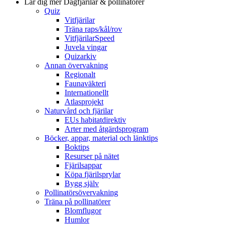
Lär dig mer
Dagfjärilar & pollinatörer
Quiz
Vitfjärilar
Träna raps/kål/rov
VitfjärilarSpeed
Juvela vingar
Quizarkiv
Annan övervakning
Regionalt
Faunaväkteri
Internationellt
Atlasprojekt
Naturvård och fjärilar
EUs habitatdirektiv
Arter med åtgärdsprogram
Böcker, appar, material och länktips
Boktips
Resurser på nätet
Fjärilsappar
Köpa fjärilsprylar
Bygg själv
Pollinatörsövervakning
Träna på pollinatörer
Blomflugor
Humlor