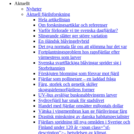
Aktuellt
Nyheter
Aktuell fjärilsforskning
Hela artikellistan
Om forskningsartiklar och referenser
Varför förlorade vi tre svenska dagfjärilar?
Slingrande slåtter ger större variation
En öländsk blåvingehybrid
Det nya normala får oss att glömma hur det var
Fortplantningsproblem hos rapsfjärilar efter
värmestress som larver
Svenska svartfläckiga blåvingar sprider sig i
Storbritannien
Förskjuten blomning som försvar mot fjäril
Fjärilar som pollinerare – en laddad fråga
Färg, storlek och genetik skiljer
skogspärlemorfjärilens former
UV-ljus avslöjar busksnabbvingens larver
Sydrovfjäril har smak för stadslivet
Handel med fjärilar omsätter miljontals dollar
Vätska i vingmembran kan ge fjärilsvingar färg
Drastisk minskning av danska habitatspecialister
Fjärilars spridning till nya områden i Sverige och
Finland under 120 år <span class="sf-
description">– betydelsen av klimat,