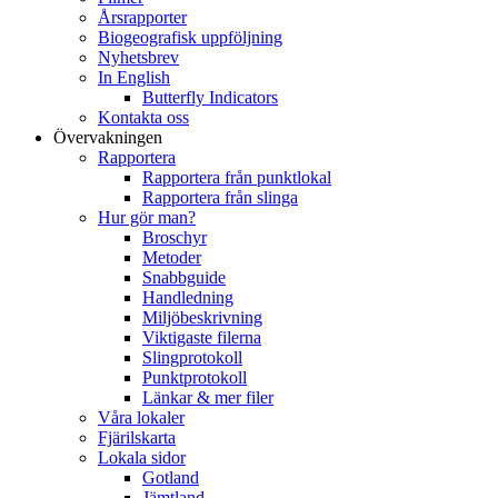
Årsrapporter
Biogeografisk uppföljning
Nyhetsbrev
In English
Butterfly Indicators
Kontakta oss
Övervakningen
Rapportera
Rapportera från punktlokal
Rapportera från slinga
Hur gör man?
Broschyr
Metoder
Snabbguide
Handledning
Miljöbeskrivning
Viktigaste filerna
Slingprotokoll
Punktprotokoll
Länkar & mer filer
Våra lokaler
Fjärilskarta
Lokala sidor
Gotland
Jämtland