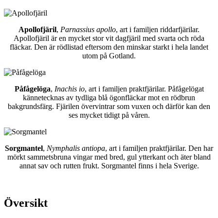
Apollofjäril
,
Parnassius apollo
, art i familjen riddarfjärilar.
Apollofjäril är en mycket stor vit dagfjäril med svarta och röda
fläckar. Den är rödlistad eftersom den minskar starkt i hela landet
utom på Gotland.
Påfågelöga
,
Inachis io
, art i familjen praktfjärilar. Påfågelögat
kännetecknas av tydliga blå ögonfläckar mot en rödbrun
bakgrundsfärg. Fjärilen övervintrar som vuxen och därför kan den
ses mycket tidigt på våren.
Sorgmantel
,
Nymphalis antiopa
, art i familjen praktfjärilar. Den har
mörkt sammetsbruna vingar med bred, gul ytterkant och äter bland
annat sav och rutten frukt. Sorgmantel finns i hela Sverige.
Översikt