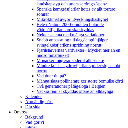
landskapstyp och arters särdrag</span>
Spanska kamgräsfjärilar hotas av allt torrare
somrar
Mikroklimat avgör utvecklingshastighet
Bete i Natura 2000-områden hotar de
väddnätfjärilar som ska skyddas
Nektar – tema med många variationer
Snabb anpassning till dagslängd hjälper
svingelgräsfjärilens spridning norrut
Fjärilslarvernas värdväxter– Mycket mer än en
midsommarbukett
Monarker migrerar söderut allt senare
Mindre kräsna sydrovfjärilar sprider sig snabbt
norrut
Vad tittar du på?
Många slags pollinerare ger större bomullsskörd
Två generationer påfågelöga i Belgien
Vackra fjärilar skyddas oftare än alldagliga
Kalender
Anmäl dig här!
Din sida
Om oss
Bakgrund
Vad gör vi
Filmer