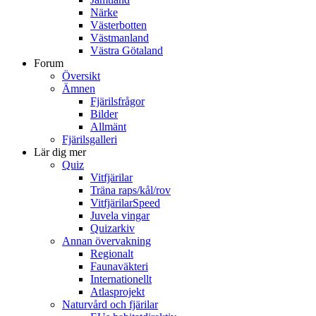
Närke
Västerbotten
Västmanland
Västra Götaland
Forum
Översikt
Ämnen
Fjärilsfrågor
Bilder
Allmänt
Fjärilsgalleri
Lär dig mer
Quiz
Vitfjärilar
Träna raps/kål/rov
VitfjärilarSpeed
Juvela vingar
Quizarkiv
Annan övervakning
Regionalt
Faunaväkteri
Internationellt
Atlasprojekt
Naturvård och fjärilar