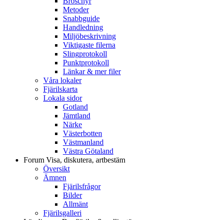
Broschyr
Metoder
Snabbguide
Handledning
Miljöbeskrivning
Viktigaste filerna
Slingprotokoll
Punktprotokoll
Länkar & mer filer
Våra lokaler
Fjärilskarta
Lokala sidor
Gotland
Jämtland
Närke
Västerbotten
Västmanland
Västra Götaland
Forum
Visa, diskutera, artbestäm
Översikt
Ämnen
Fjärilsfrågor
Bilder
Allmänt
Fjärilsgalleri