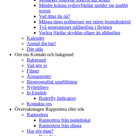
Mindre kräsna sydrovfjärilar sprider sig snabbt
norrut
Vad tittar du på?
Många slags pollinerare ger större bomullsskörd
Två generationer påfågelöga i Belgien
Vackra fjärilar skyddas oftare än alldagliga
Kalender
Anmäl dig här!
Din sida
Om oss
Kontakt och bakgrund
Bakgrund
Vad gör vi
Filmer
Årsrapporter
Biogeografisk uppföljning
Nyhetsbrev
In English
Butterfly Indicators
Kontakta oss
Övervakningen
Rapportera eller sök
Rapportera
Rapportera från punktlokal
Rapportera från slinga
Hur gör man?