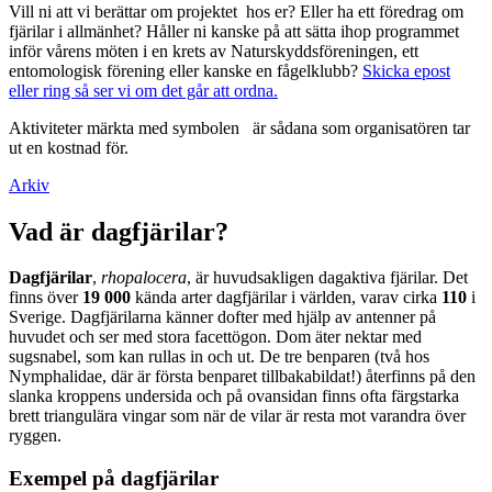
Vill ni att vi berättar om projektet hos er? Eller ha ett föredrag om
fjärilar i allmänhet? Håller ni kanske på att sätta ihop programmet
inför vårens möten i en krets av Naturskyddsföreningen, ett
entomologisk förening eller kanske en fågelklubb?
Skicka epost
eller ring så ser vi om det går att ordna.
Aktiviteter märkta med symbolen
är sådana som organisatören tar
ut en kostnad för.
Arkiv
Vad är dagfjärilar?
Dagfjärilar
,
rhopalocera
, är huvudsakligen dagaktiva fjärilar. Det
finns över
19 000
kända arter dagfjärilar i världen, varav cirka
110
i
Sverige. Dagfjärilarna känner dofter med hjälp av antenner på
huvudet och ser med stora facettögon. Dom äter nektar med
sugsnabel, som kan rullas in och ut. De tre benparen (två hos
Nymphalidae, där är första benparet tillbakabildat!) återfinns på den
slanka kroppens undersida och på ovansidan finns ofta färgstarka
brett triangulära vingar som när de vilar är resta mot varandra över
ryggen.
Exempel på dagfjärilar