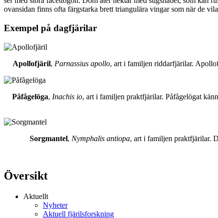
ser med stora facettögon. Dom äter nektar med sugsnabel, som kan rull
ovansidan finns ofta färgstarka brett triangulära vingar som när de vil
Exempel på dagfjärilar
Apollofjäril
,
Parnassius apollo
, art i familjen riddarfjärilar. Apol
Påfågelöga
,
Inachis io
, art i familjen praktfjärilar. Påfågelögat 
Sorgmantel
,
Nymphalis antiopa
, art i familjen praktfjärila
Översikt
Aktuellt
Nyheter
Aktuell fjärilsforskning