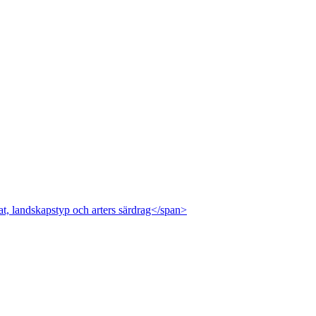
at, landskapstyp och arters särdrag</span>