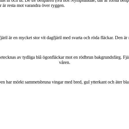
as in och ut. De tre benparen (två hos Nymphalidae, där är första benpa
ar är resta mot varandra över ryggen.
lofjäril är en mycket stor vit dagfjäril med svarta och röda fläckar. Den 
kännetecknas av tydliga blå ögonfläckar mot en rödbrun bakgrundsfärg. Fj
våren.
r. Den har mörkt sammetsbruna vingar med bred, gul ytterkant och äter bla