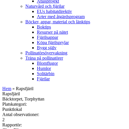
Atlasprojekt
Naturvård och fjärilar
EUs habitatdirektiv
Arter med åtgärdsprogram
Böcker, appar, material och länktips
Boktips
Resurser på nätet
Fjärilsappar
Köpa fjärilsprylar
Bygg själv
Pollinatörsövervakning
Träna på pollinatörer
Blomflugor
Humlor
Solitärbin
Fjärilar
Hem
» Rapsfjäril
Rapsfjäril
Bäcktorpet, Torphyttan
Platskategori:
Punktlokal
Antal observationer:
2
Rapportör: