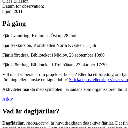
Claes Eliasson
Datum för observation:
8 juni 2011
På gång
Fjärilsvandring, Kulturens Östarp 28 juni
Fjärilsexkursion, Konsthallen Norra Kvarken 11 juli
Fjärilsföredrag, Biblioteket i Mjölby, 23 september 18:00
Fjärilsföredrag, Biblioteket i Trollhättan, 27 oktober 17:30
Vill ni att vi berättar om projektet hos er? Eller ha ett föredrag om f
förening eller kanske en fågelklubb?
Skicka epost eller ring så ser vi 
Aktiviteter märkta med symbolen
är sådana som organisatören tar ut 
Arkiv
Vad är dagfjärilar?
Dagfjärilar
,
rhopalocera
, är huvudsakligen dagaktiva fjärilar. Det fi