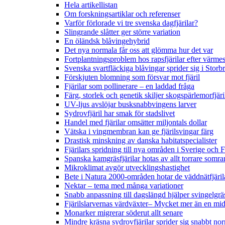
Hela artikellistan
Om forskningsartiklar och referenser
Varför förlorade vi tre svenska dagfjärilar?
Slingrande slåtter ger större variation
En öländsk blåvingehybrid
Det nya normala får oss att glömma hur det var
Fortplantningsproblem hos rapsfjärilar efter värmes
Svenska svartfläckiga blåvingar sprider sig i Storb
Förskjuten blomning som försvar mot fjäril
Fjärilar som pollinerare – en laddad fråga
Färg, storlek och genetik skiljer skogspärlemorfjär
UV-ljus avslöjar busksnabbvingens larver
Sydrovfjäril har smak för stadslivet
Handel med fjärilar omsätter miljontals dollar
Vätska i vingmembran kan ge fjärilsvingar färg
Drastisk minskning av danska habitatspecialister
Fjärilars spridning till nya områden i Sverige och
Spanska kamgräsfjärilar hotas av allt torrare somra
Mikroklimat avgör utvecklingshastighet
Bete i Natura 2000-områden hotar de väddnätfjäri
Nektar – tema med många variationer
Snabb anpassning till dagslängd hjälper svingelgräs
Fjärilslarvernas värdväxter– Mycket mer än en m
Monarker migrerar söderut allt senare
Mindre kräsna sydrovfjärilar sprider sig snabbt nor