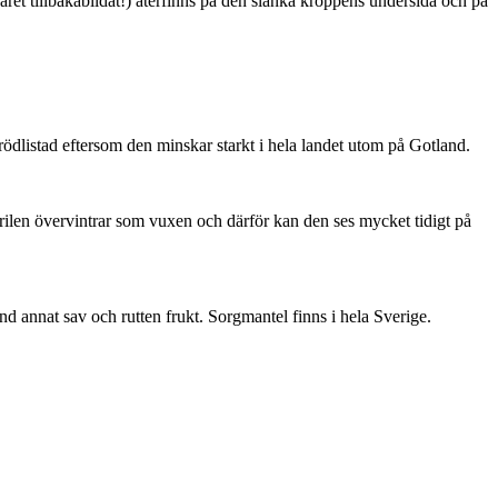
ret tillbakabildat!) återfinns på den slanka kroppens undersida och på
är rödlistad eftersom den minskar starkt i hela landet utom på Gotland.
ärilen övervintrar som vuxen och därför kan den ses mycket tidigt på
nd annat sav och rutten frukt. Sorgmantel finns i hela Sverige.