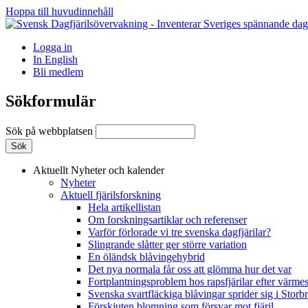
Hoppa till huvudinnehåll
Logga in
In English
Bli medlem
Sökformulär
Sök på webbplatsen
Aktuellt
Nyheter och kalender
Nyheter
Aktuell fjärilsforskning
Hela artikellistan
Om forskningsartiklar och referenser
Varför förlorade vi tre svenska dagfjärilar?
Slingrande slåtter ger större variation
En öländsk blåvingehybrid
Det nya normala får oss att glömma hur det var
Fortplantningsproblem hos rapsfjärilar efter värmes
Svenska svartfläckiga blåvingar sprider sig i Storb
Förskjuten blomning som försvar mot fjäril