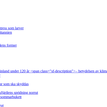
tress som larver
ritannien
ilens former
 Finland under 120 år <span class="sf-description">– betydelsen av klim
r
lar som ska skyddas
fjärilens spridning norrut
idsommarbukett
rut