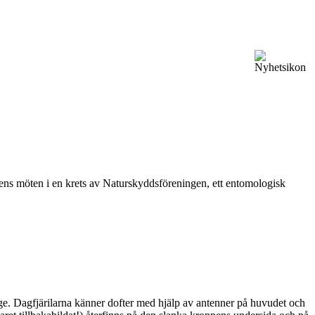
vårens möten i en krets av Naturskyddsföreningen, ett entomologisk
ge. Dagfjärilarna känner dofter med hjälp av antenner på huvudet och