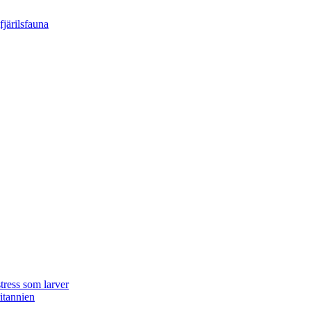
tress som larver
ritannien