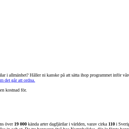
järilar i allmänhet? Håller ni kanske på att sätta ihop programmet inför 
om det går att ordna.
en kostnad för.
nns över
19 000
kända arter dagfjärilar i världen, varav cirka
110
i Sveri