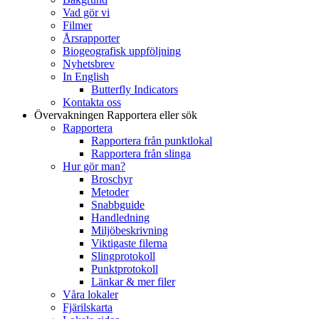
Vad gör vi
Filmer
Årsrapporter
Biogeografisk uppföljning
Nyhetsbrev
In English
Butterfly Indicators
Kontakta oss
Övervakningen
Rapportera eller sök
Rapportera
Rapportera från punktlokal
Rapportera från slinga
Hur gör man?
Broschyr
Metoder
Snabbguide
Handledning
Miljöbeskrivning
Viktigaste filerna
Slingprotokoll
Punktprotokoll
Länkar & mer filer
Våra lokaler
Fjärilskarta