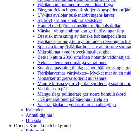
Fjärilar som pollinerare – en laddad fråga
Färg, storlek och genetik skiljer skogspärlemorfjär
UV-ljus avslöjar busksnabbvingens larver
Sydrovfjäril har smak för stadslivet
Handel med fjärilar omsätter miljontals dollar
Vätska i vingmembran kan ge fjärilsvingar färg
Drastisk minskning av danska habitatspecialister
Fjärilars spridning till nya områden i Sverige och
Spanska kamgräsfjärilar hotas av allt torrare somra
Mikroklimat avgör utvecklingshastighet
Bete i Natura 2000-områden hotar de väddnätfjäri
Nektar – tema med många variationer
Snabb anpassning till dagslängd hjälper svingelgräs
Fjärilslarvernas värdväxter– Mycket mer än en m
Monarker migrerar söderut allt senare
Mindre kräsna sydrovfjärilar sprider sig snabbt nor
Vad tittar du på?
Många slags pollinerare ger större bomullsskörd
Två generationer påfågelöga i Belgien
Vackra fjärilar skyddas oftare än alldagliga
Kalender
Anmäl dig här!
Din sida
Om oss
Kontakt och bakgrund
Bakgrund