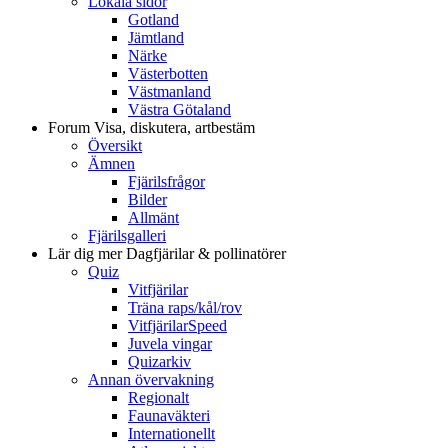
Lokala sidor
Gotland
Jämtland
Närke
Västerbotten
Västmanland
Västra Götaland
Forum
Visa, diskutera, artbestäm
Översikt
Ämnen
Fjärilsfrågor
Bilder
Allmänt
Fjärilsgalleri
Lär dig mer
Dagfjärilar & pollinatörer
Quiz
Vitfjärilar
Träna raps/kål/rov
VitfjärilarSpeed
Juvela vingar
Quizarkiv
Annan övervakning
Regionalt
Faunaväkteri
Internationellt