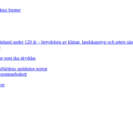
ilens former
 Finland under 120 år
– betydelsen av klimat, landskapstyp och arters sär
r
lar som ska skyddas
fjärilens spridning norrut
idsommarbukett
rut