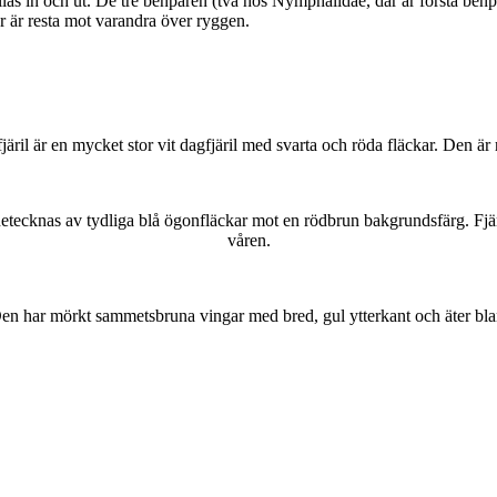
as in och ut. De tre benparen (två hos Nymphalidae, där är första benpa
ar är resta mot varandra över ryggen.
lofjäril är en mycket stor vit dagfjäril med svarta och röda fläckar. Den 
kännetecknas av tydliga blå ögonfläckar mot en rödbrun bakgrundsfärg. Fj
våren.
r. Den har mörkt sammetsbruna vingar med bred, gul ytterkant och äter bla