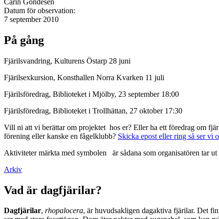
Carin Gondesen
Datum för observation:
7 september 2010
På gång
Fjärilsvandring, Kulturens Östarp 28 juni
Fjärilsexkursion, Konsthallen Norra Kvarken 11 juli
Fjärilsföredrag, Biblioteket i Mjölby, 23 september 18:00
Fjärilsföredrag, Biblioteket i Trollhättan, 27 oktober 17:30
Vill ni att vi berättar om projektet hos er? Eller ha ett föredrag om f
förening eller kanske en fågelklubb?
Skicka epost eller ring så ser vi 
Aktiviteter märkta med symbolen
är sådana som organisatören tar ut 
Arkiv
Vad är dagfjärilar?
Dagfjärilar
,
rhopalocera
, är huvudsakligen dagaktiva fjärilar. Det fi