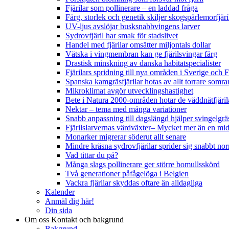
Fjärilar som pollinerare – en laddad fråga
Färg, storlek och genetik skiljer skogspärlemorfjär
UV-ljus avslöjar busksnabbvingens larver
Sydrovfjäril har smak för stadslivet
Handel med fjärilar omsätter miljontals dollar
Vätska i vingmembran kan ge fjärilsvingar färg
Drastisk minskning av danska habitatspecialister
Fjärilars spridning till nya områden i Sverige och
Spanska kamgräsfjärilar hotas av allt torrare somra
Mikroklimat avgör utvecklingshastighet
Bete i Natura 2000-områden hotar de väddnätfjäri
Nektar – tema med många variationer
Snabb anpassning till dagslängd hjälper svingelgräs
Fjärilslarvernas värdväxter– Mycket mer än en m
Monarker migrerar söderut allt senare
Mindre kräsna sydrovfjärilar sprider sig snabbt nor
Vad tittar du på?
Många slags pollinerare ger större bomullsskörd
Två generationer påfågelöga i Belgien
Vackra fjärilar skyddas oftare än alldagliga
Kalender
Anmäl dig här!
Din sida
Om oss
Kontakt och bakgrund
Bakgrund