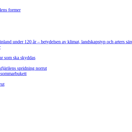
ilens former
 Finland under 120 år
– betydelsen av klimat, landskapstyp och arters sär
r
lar som ska skyddas
fjärilens spridning norrut
idsommarbukett
rut