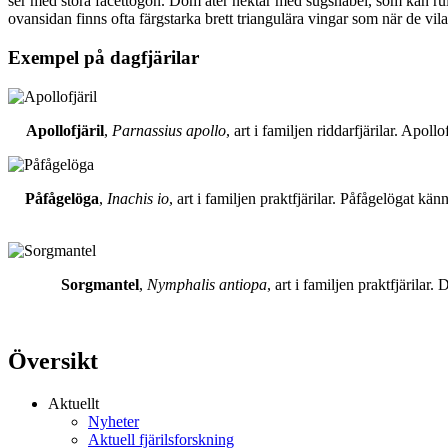
ser med stora facettögon. Dom äter nektar med sugsnabel, som kan rull
ovansidan finns ofta färgstarka brett triangulära vingar som när de vil
Exempel på dagfjärilar
Apollofjäril
,
Parnassius apollo
, art i familjen riddarfjärilar. Apol
Påfågelöga
,
Inachis io
, art i familjen praktfjärilar. Påfågelögat 
Sorgmantel
,
Nymphalis antiopa
, art i familjen praktfjärila
Översikt
Aktuellt
Nyheter
Aktuell fjärilsforskning