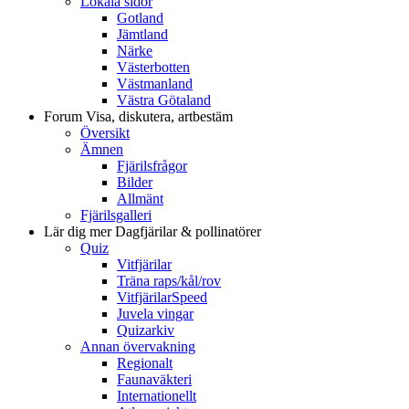
Lokala sidor
Gotland
Jämtland
Närke
Västerbotten
Västmanland
Västra Götaland
Forum
Visa, diskutera, artbestäm
Översikt
Ämnen
Fjärilsfrågor
Bilder
Allmänt
Fjärilsgalleri
Lär dig mer
Dagfjärilar & pollinatörer
Quiz
Vitfjärilar
Träna raps/kål/rov
VitfjärilarSpeed
Juvela vingar
Quizarkiv
Annan övervakning
Regionalt
Faunaväkteri
Internationellt