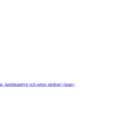
at, landskapstyp och arters särdrag</span>