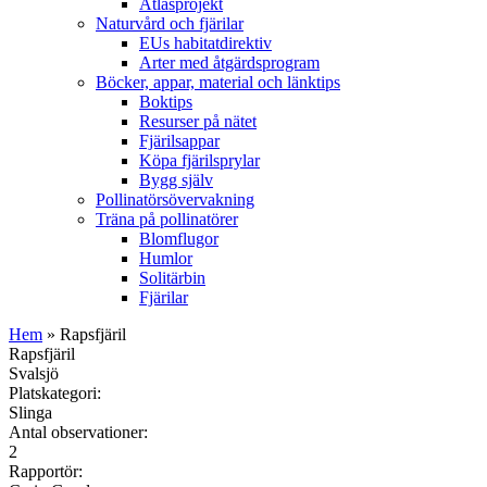
Atlasprojekt
Naturvård och fjärilar
EUs habitatdirektiv
Arter med åtgärdsprogram
Böcker, appar, material och länktips
Boktips
Resurser på nätet
Fjärilsappar
Köpa fjärilsprylar
Bygg själv
Pollinatörsövervakning
Träna på pollinatörer
Blomflugor
Humlor
Solitärbin
Fjärilar
Hem
» Rapsfjäril
Rapsfjäril
Svalsjö
Platskategori:
Slinga
Antal observationer:
2
Rapportör: