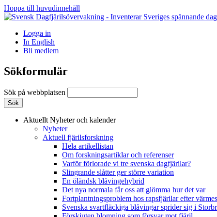
Hoppa till huvudinnehåll
Logga in
In English
Bli medlem
Sökformulär
Sök på webbplatsen
Aktuellt
Nyheter och kalender
Nyheter
Aktuell fjärilsforskning
Hela artikellistan
Om forskningsartiklar och referenser
Varför förlorade vi tre svenska dagfjärilar?
Slingrande slåtter ger större variation
En öländsk blåvingehybrid
Det nya normala får oss att glömma hur det var
Fortplantningsproblem hos rapsfjärilar efter värmes
Svenska svartfläckiga blåvingar sprider sig i Storb
Förskjuten blomning som försvar mot fjäril