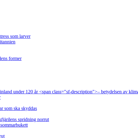
tress som larver
ritannien
ilens former
 Finland under 120 år <span class="sf-description">– betydelsen av klim
r
lar som ska skyddas
fjärilens spridning norrut
idsommarbukett
rut