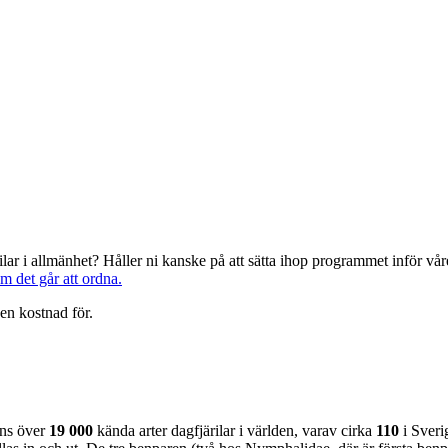
järilar i allmänhet? Håller ni kanske på att sätta ihop programmet inför 
om det går att ordna.
en kostnad för.
nns över
19 000
kända arter dagfjärilar i världen, varav cirka
110
i Sveri