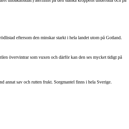
ret tillbakabildat!) återfinns på den slanka kroppens undersida och på
är rödlistad eftersom den minskar starkt i hela landet utom på Gotland.
ärilen övervintrar som vuxen och därför kan den ses mycket tidigt på
nd annat sav och rutten frukt. Sorgmantel finns i hela Sverige.