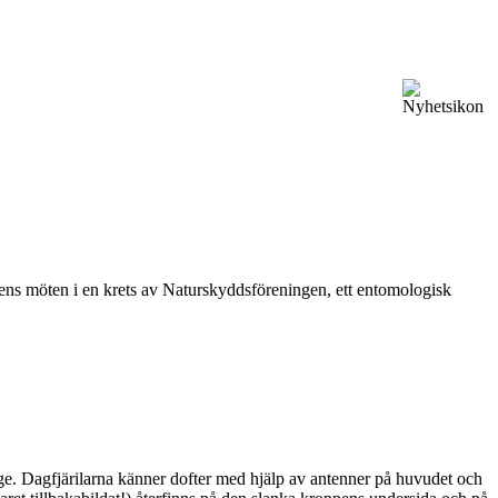
vårens möten i en krets av Naturskyddsföreningen, ett entomologisk
ge. Dagfjärilarna känner dofter med hjälp av antenner på huvudet och