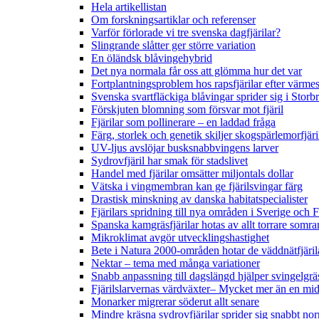
Hela artikellistan
Om forskningsartiklar och referenser
Varför förlorade vi tre svenska dagfjärilar?
Slingrande slåtter ger större variation
En öländsk blåvingehybrid
Det nya normala får oss att glömma hur det var
Fortplantningsproblem hos rapsfjärilar efter värmes
Svenska svartfläckiga blåvingar sprider sig i Storb
Förskjuten blomning som försvar mot fjäril
Fjärilar som pollinerare – en laddad fråga
Färg, storlek och genetik skiljer skogspärlemorfjär
UV-ljus avslöjar busksnabbvingens larver
Sydrovfjäril har smak för stadslivet
Handel med fjärilar omsätter miljontals dollar
Vätska i vingmembran kan ge fjärilsvingar färg
Drastisk minskning av danska habitatspecialister
Fjärilars spridning till nya områden i Sverige och
Spanska kamgräsfjärilar hotas av allt torrare somra
Mikroklimat avgör utvecklingshastighet
Bete i Natura 2000-områden hotar de väddnätfjäri
Nektar – tema med många variationer
Snabb anpassning till dagslängd hjälper svingelgräs
Fjärilslarvernas värdväxter– Mycket mer än en m
Monarker migrerar söderut allt senare
Mindre kräsna sydrovfjärilar sprider sig snabbt nor