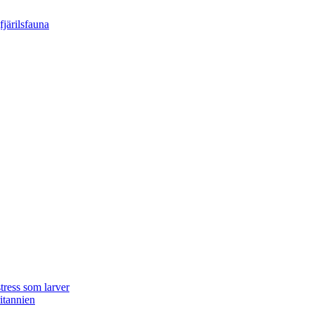
tress som larver
ritannien