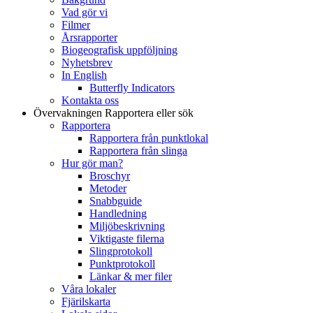
Vad gör vi
Filmer
Årsrapporter
Biogeografisk uppföljning
Nyhetsbrev
In English
Butterfly Indicators
Kontakta oss
Övervakningen
Rapportera eller sök
Rapportera
Rapportera från punktlokal
Rapportera från slinga
Hur gör man?
Broschyr
Metoder
Snabbguide
Handledning
Miljöbeskrivning
Viktigaste filerna
Slingprotokoll
Punktprotokoll
Länkar & mer filer
Våra lokaler
Fjärilskarta