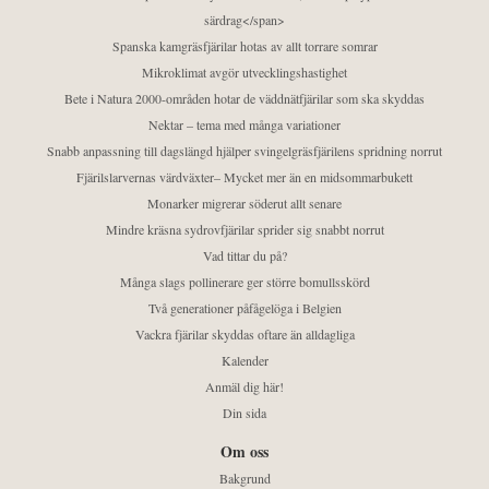
särdrag</span>
Spanska kamgräsfjärilar hotas av allt torrare somrar
Mikroklimat avgör utvecklingshastighet
Bete i Natura 2000-områden hotar de väddnätfjärilar som ska skyddas
Nektar – tema med många variationer
Snabb anpassning till dagslängd hjälper svingelgräsfjärilens spridning norrut
Fjärilslarvernas värdväxter– Mycket mer än en midsommarbukett
Monarker migrerar söderut allt senare
Mindre kräsna sydrovfjärilar sprider sig snabbt norrut
Vad tittar du på?
Många slags pollinerare ger större bomullsskörd
Två generationer påfågelöga i Belgien
Vackra fjärilar skyddas oftare än alldagliga
Kalender
Anmäl dig här!
Din sida
Om oss
Bakgrund