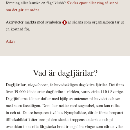
förening eller kanske en fågelklubb?
Skicka epost eller ring så ser vi
om det går att ordna.
Aktiviteter märkta med symbolen
är sådana som organisatören tar ut
en kostnad för.
Arkiv
Vad är dagfjärilar?
Dagfjärilar
,
rhopalocera
, är huvudsakligen dagaktiva fjärilar. Det finns
19 000
110
över
kända arter dagfjärilar i världen, varav cirka
i Sverige.
Dagfjärilarna känner dofter med hjälp av antenner på huvudet och ser
med stora facettögon. Dom äter nektar med sugsnabel, som kan rullas
in och ut. De tre benparen (två hos Nymphalidae, där är första benparet
tillbakabildat!) återfinns på den slanka kroppens undersida och på
ovansidan finns ofta färgstarka brett triangulära vingar som när de vilar