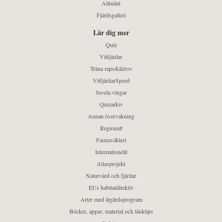
Allmänt
Fjärilsgalleri
Lär dig mer
Quiz
Vitfjärilar
Träna raps/kål/rov
VitfjärilarSpeed
Juvela vingar
Quizarkiv
Annan övervakning
Regionalt
Faunaväkteri
Internationellt
Atlasprojekt
Naturvård och fjärilar
EUs habitatdirektiv
Arter med åtgärdsprogram
Böcker, appar, material och länktips