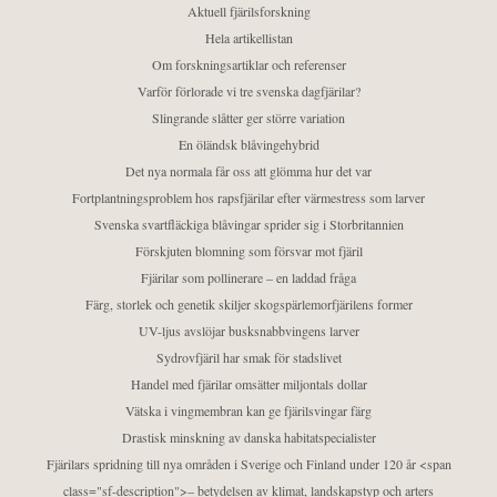
Aktuell fjärilsforskning
Hela artikellistan
Om forskningsartiklar och referenser
Varför förlorade vi tre svenska dagfjärilar?
Slingrande slåtter ger större variation
En öländsk blåvingehybrid
Det nya normala får oss att glömma hur det var
Fortplantningsproblem hos rapsfjärilar efter värmestress som larver
Svenska svartfläckiga blåvingar sprider sig i Storbritannien
Förskjuten blomning som försvar mot fjäril
Fjärilar som pollinerare – en laddad fråga
Färg, storlek och genetik skiljer skogspärlemorfjärilens former
UV-ljus avslöjar busksnabbvingens larver
Sydrovfjäril har smak för stadslivet
Handel med fjärilar omsätter miljontals dollar
Vätska i vingmembran kan ge fjärilsvingar färg
Drastisk minskning av danska habitatspecialister
Fjärilars spridning till nya områden i Sverige och Finland under 120 år <span
class="sf-description">– betydelsen av klimat, landskapstyp och arters