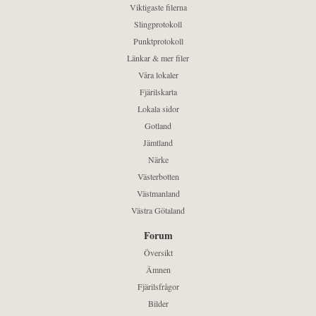
Viktigaste filerna
Slingprotokoll
Punktprotokoll
Länkar & mer filer
Våra lokaler
Fjärilskarta
Lokala sidor
Gotland
Jämtland
Närke
Västerbotten
Västmanland
Västra Götaland
Forum
Översikt
Ämnen
Fjärilsfrågor
Bilder