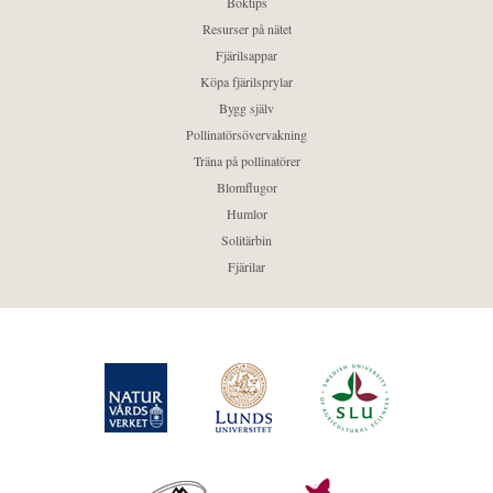
Boktips
Resurser på nätet
Fjärilsappar
Köpa fjärilsprylar
Bygg själv
Pollinatörsövervakning
Träna på pollinatörer
Blomflugor
Humlor
Solitärbin
Fjärilar