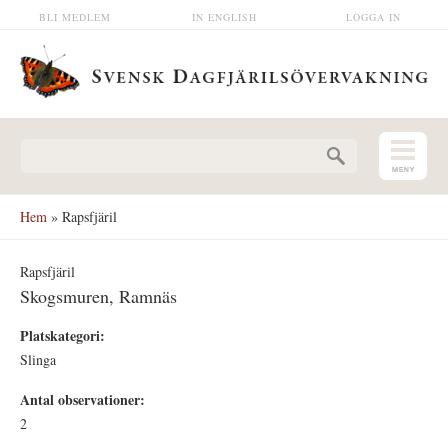
Hoppa till huvudinnehåll
BLI MEDLEM
IN ENGLISH
LOGGA IN
Sökformulär
Hem
» Rapsfjäril
Rapsfjäril
Skogsmuren, Ramnäs
Platskategori:
Slinga
Antal observationer:
2