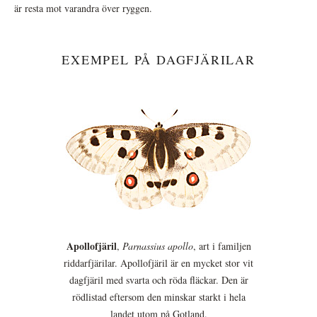
är resta mot varandra över ryggen.
EXEMPEL PÅ DAGFJÄRILAR
Apollofjäril
,
Parnassius apollo
, art i familjen
riddarfjärilar. Apollofjäril är en mycket stor vit
dagfjäril med svarta och röda fläckar. Den är
rödlistad eftersom den minskar starkt i hela
landet utom på Gotland.