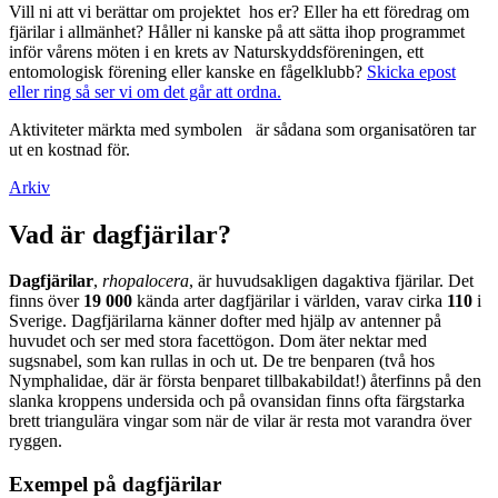
Vill ni att vi berättar om projektet hos er? Eller ha ett föredrag om
fjärilar i allmänhet? Håller ni kanske på att sätta ihop programmet
inför vårens möten i en krets av Naturskyddsföreningen, ett
entomologisk förening eller kanske en fågelklubb?
Skicka epost
eller ring så ser vi om det går att ordna.
Aktiviteter märkta med symbolen
är sådana som organisatören tar
ut en kostnad för.
Arkiv
Vad är dagfjärilar?
Dagfjärilar
,
rhopalocera
, är huvudsakligen dagaktiva fjärilar. Det
finns över
19 000
kända arter dagfjärilar i världen, varav cirka
110
i
Sverige. Dagfjärilarna känner dofter med hjälp av antenner på
huvudet och ser med stora facettögon. Dom äter nektar med
sugsnabel, som kan rullas in och ut. De tre benparen (två hos
Nymphalidae, där är första benparet tillbakabildat!) återfinns på den
slanka kroppens undersida och på ovansidan finns ofta färgstarka
brett triangulära vingar som när de vilar är resta mot varandra över
ryggen.
Exempel på dagfjärilar