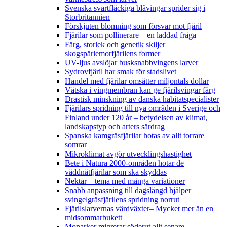
Svenska svartfläckiga blåvingar sprider sig i
Storbritannien
Förskjuten blomning som försvar mot fjäril
Fjärilar som pollinerare – en laddad fråga
Färg, storlek och genetik skiljer
skogspärlemorfjärilens former
UV-ljus avslöjar busksnabbvingens larver
Sydrovfjäril har smak för stadslivet
Handel med fjärilar omsätter miljontals dollar
Vätska i vingmembran kan ge fjärilsvingar färg
Drastisk minskning av danska habitatspecialister
Fjärilars spridning till nya områden i Sverige och
Finland under 120 år
– betydelsen av klimat,
landskapstyp och arters särdrag
Spanska kamgräsfjärilar hotas av allt torrare
somrar
Mikroklimat avgör utvecklingshastighet
Bete i Natura 2000-områden hotar de
väddnätfjärilar som ska skyddas
Nektar – tema med många variationer
Snabb anpassning till dagslängd hjälper
svingelgräsfjärilens spridning norrut
Fjärilslarvernas värdväxter– Mycket mer än en
midsommarbukett
Monarker migrerar söderut allt senare