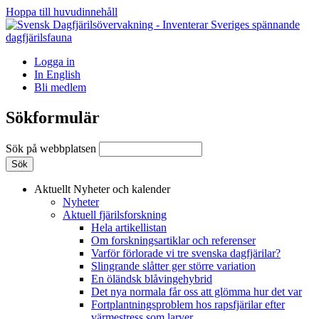
Hoppa till huvudinnehåll
Logga in
In English
Bli medlem
Sökformulär
Sök på webbplatsen
Aktuellt
Nyheter och kalender
Nyheter
Aktuell fjärilsforskning
Hela artikellistan
Om forskningsartiklar och referenser
Varför förlorade vi tre svenska dagfjärilar?
Slingrande slåtter ger större variation
En öländsk blåvingehybrid
Det nya normala får oss att glömma hur det var
Fortplantningsproblem hos rapsfjärilar efter
värmestress som larver