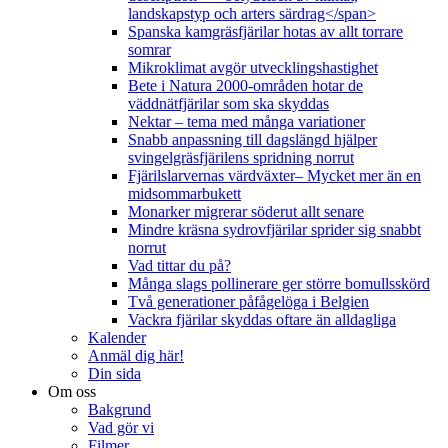
landskapstyp och arters särdrag</span>
Spanska kamgräsfjärilar hotas av allt torrare
somrar
Mikroklimat avgör utvecklingshastighet
Bete i Natura 2000-områden hotar de
väddnätfjärilar som ska skyddas
Nektar – tema med många variationer
Snabb anpassning till dagslängd hjälper
svingelgräsfjärilens spridning norrut
Fjärilslarvernas värdväxter– Mycket mer än en
midsommarbukett
Monarker migrerar söderut allt senare
Mindre kräsna sydrovfjärilar sprider sig snabbt
norrut
Vad tittar du på?
Många slags pollinerare ger större bomullsskörd
Två generationer påfågelöga i Belgien
Vackra fjärilar skyddas oftare än alldagliga
Kalender
Anmäl dig här!
Din sida
Om oss
Bakgrund
Vad gör vi
Filmer