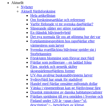
Aktuellt
Nyheter
Aktuell fjärilsforskning
Hela artikellistan
Om forskningsartiklar och referenser
Varför förlorade vi tre svenska dagfjärilar?
Slingrande slåtter ger större variation
En öländsk blåvingehybrid
Det nya normala får oss att glömma hur det var
Fortplantningsproblem hos rapsfjärilar efter
värmestress som larver
Svenska svartfläckiga blåvingar sprider sig i
Storbritannien
Förskjuten blomning som försvar mot fjäril
Fjärilar som pollinerare – en laddad fråga
Färg, storlek och genetik skiljer
skogspärlemorfjärilens former
UV-ljus avslöjar busksnabbvingens larver
Sydrovfjäril har smak för stadslivet
Handel med fjärilar omsätter miljontals dollar
Vätska i vingmembran kan ge fjärilsvingar färg
Drastisk minskning av danska habitatspecialister
Fjärilars spridning till nya områden i Sverige och
Finland under 120 år <span class="sf-
description">– betydelsen av klimat,