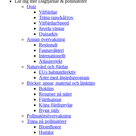
Lär dig mer
Dagfjärilar & pollinatörer
Quiz
Vitfjärilar
Träna raps/kål/rov
VitfjärilarSpeed
Juvela vingar
Quizarkiv
Annan övervakning
Regionalt
Faunaväkteri
Internationellt
Atlasprojekt
Naturvård och fjärilar
EUs habitatdirektiv
Arter med åtgärdsprogram
Böcker, appar, material och länktips
Boktips
Resurser på nätet
Fjärilsappar
Köpa fjärilsprylar
Bygg själv
Pollinatörsövervakning
Träna på pollinatörer
Blomflugor
Humlor