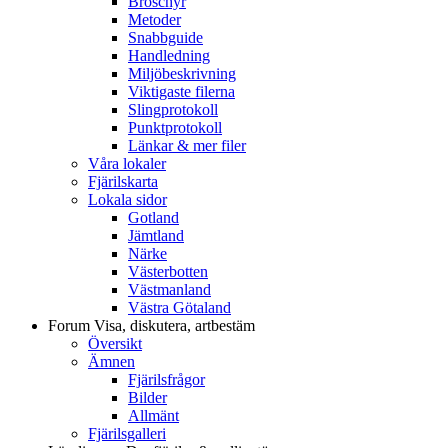
Broschyr
Metoder
Snabbguide
Handledning
Miljöbeskrivning
Viktigaste filerna
Slingprotokoll
Punktprotokoll
Länkar & mer filer
Våra lokaler
Fjärilskarta
Lokala sidor
Gotland
Jämtland
Närke
Västerbotten
Västmanland
Västra Götaland
Forum
Visa, diskutera, artbestäm
Översikt
Ämnen
Fjärilsfrågor
Bilder
Allmänt
Fjärilsgalleri