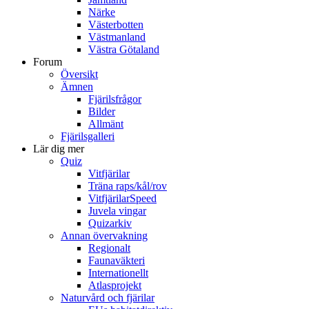
Närke
Västerbotten
Västmanland
Västra Götaland
Forum
Översikt
Ämnen
Fjärilsfrågor
Bilder
Allmänt
Fjärilsgalleri
Lär dig mer
Quiz
Vitfjärilar
Träna raps/kål/rov
VitfjärilarSpeed
Juvela vingar
Quizarkiv
Annan övervakning
Regionalt
Faunaväkteri
Internationellt
Atlasprojekt
Naturvård och fjärilar