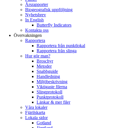
Årsrapporter
Biogeografisk uppföljning
Nyhetsbrev
In English
Butterfly Indicators
Kontakta oss
Övervakningen
Rapportera
Rapportera från punktlokal
Rapportera från slinga
Hur gör man?
Broschyr
Metoder
Snabbguide
Handledning
Miljöbeskrivning
Viktigaste filerna
Slingprotokoll
Punktprotokoll
Länkar & mer filer
Våra lokaler
Fjärilskarta
Lokala sidor
Gotland
Jämtland