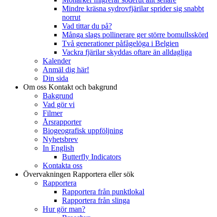
Mindre kräsna sydrovfjärilar sprider sig snabbt
norrut
Vad tittar du på?
Många slags pollinerare ger större bomullsskörd
Två generationer påfågelöga i Belgien
Vackra fjärilar skyddas oftare än alldagliga
Kalender
Anmäl dig här!
Din sida
Om oss
Kontakt och bakgrund
Bakgrund
Vad gör vi
Filmer
Årsrapporter
Biogeografisk uppföljning
Nyhetsbrev
In English
Butterfly Indicators
Kontakta oss
Övervakningen
Rapportera eller sök
Rapportera
Rapportera från punktlokal
Rapportera från slinga
Hur gör man?