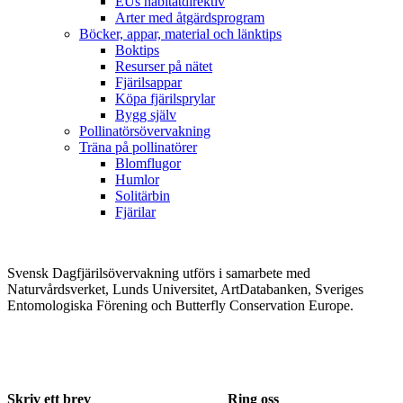
EUs habitatdirektiv
Arter med åtgärdsprogram
Böcker, appar, material och länktips
Boktips
Resurser på nätet
Fjärilsappar
Köpa fjärilsprylar
Bygg själv
Pollinatörsövervakning
Träna på pollinatörer
Blomflugor
Humlor
Solitärbin
Fjärilar
Svensk Dagfjärilsövervakning utförs i samarbete med
Naturvårdsverket, Lunds Universitet, ArtDatabanken, Sveriges
Entomologiska Förening och Butterfly Conservation Europe.
Skriv ett brev
Ring oss