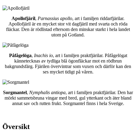
Apollofjäril
,
Parnassius apollo
, art i familjen riddarfjärilar.
Apollofjäril är en mycket stor vit dagfjäril med svarta och röda
fläckar. Den är rödlistad eftersom den minskar starkt i hela landet
utom på Gotland.
Påfågelöga
,
Inachis io
, art i familjen praktfjärilar. Påfågelögat
kännetecknas av tydliga blå ögonfläckar mot en rödbrun
bakgrundsfärg. Fjärilen övervintrar som vuxen och därför kan den
ses mycket tidigt på våren.
Sorgmantel
,
Nymphalis antiopa
, art i familjen praktfjärilar. Den har
mörkt sammetsbruna vingar med bred, gul ytterkant och äter bland
annat sav och rutten frukt. Sorgmantel finns i hela Sverige.
Översikt