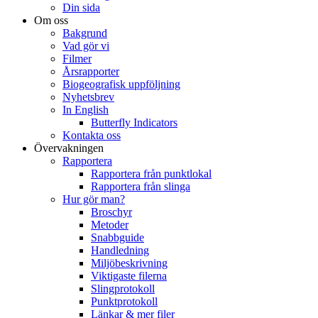
Din sida
Om oss
Bakgrund
Vad gör vi
Filmer
Årsrapporter
Biogeografisk uppföljning
Nyhetsbrev
In English
Butterfly Indicators
Kontakta oss
Övervakningen
Rapportera
Rapportera från punktlokal
Rapportera från slinga
Hur gör man?
Broschyr
Metoder
Snabbguide
Handledning
Miljöbeskrivning
Viktigaste filerna
Slingprotokoll
Punktprotokoll
Länkar & mer filer