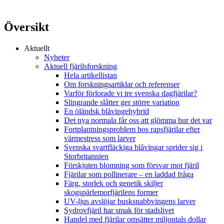
Översikt
Aktuellt
Nyheter
Aktuell fjärilsforskning
Hela artikellistan
Om forskningsartiklar och referenser
Varför förlorade vi tre svenska dagfjärilar?
Slingrande slåtter ger större variation
En öländsk blåvingehybrid
Det nya normala får oss att glömma hur det var
Fortplantningsproblem hos rapsfjärilar efter
värmestress som larver
Svenska svartfläckiga blåvingar sprider sig i
Storbritannien
Förskjuten blomning som försvar mot fjäril
Fjärilar som pollinerare – en laddad fråga
Färg, storlek och genetik skiljer
skogspärlemorfjärilens former
UV-ljus avslöjar busksnabbvingens larver
Sydrovfjäril har smak för stadslivet
Handel med fjärilar omsätter miljontals dollar