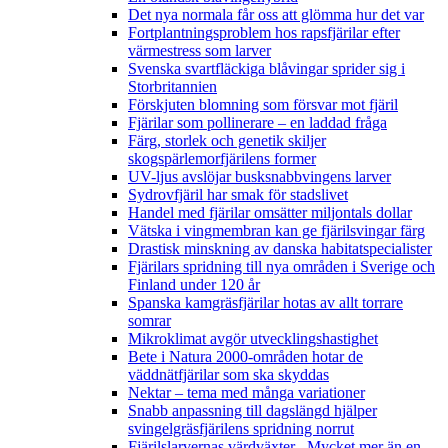
Det nya normala får oss att glömma hur det var
Fortplantningsproblem hos rapsfjärilar efter
värmestress som larver
Svenska svartfläckiga blåvingar sprider sig i
Storbritannien
Förskjuten blomning som försvar mot fjäril
Fjärilar som pollinerare – en laddad fråga
Färg, storlek och genetik skiljer
skogspärlemorfjärilens former
UV-ljus avslöjar busksnabbvingens larver
Sydrovfjäril har smak för stadslivet
Handel med fjärilar omsätter miljontals dollar
Vätska i vingmembran kan ge fjärilsvingar färg
Drastisk minskning av danska habitatspecialister
Fjärilars spridning till nya områden i Sverige och
Finland under 120 år
Spanska kamgräsfjärilar hotas av allt torrare
somrar
Mikroklimat avgör utvecklingshastighet
Bete i Natura 2000-områden hotar de
väddnätfjärilar som ska skyddas
Nektar – tema med många variationer
Snabb anpassning till dagslängd hjälper
svingelgräsfjärilens spridning norrut
Fjärilslarvernas värdväxter– Mycket mer än en