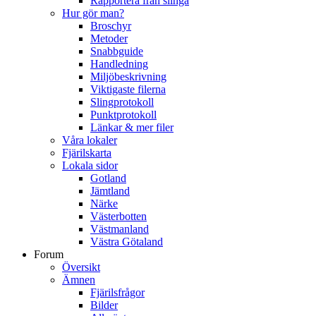
Rapportera från slinga
Hur gör man?
Broschyr
Metoder
Snabbguide
Handledning
Miljöbeskrivning
Viktigaste filerna
Slingprotokoll
Punktprotokoll
Länkar & mer filer
Våra lokaler
Fjärilskarta
Lokala sidor
Gotland
Jämtland
Närke
Västerbotten
Västmanland
Västra Götaland
Forum
Översikt
Ämnen
Fjärilsfrågor
Bilder