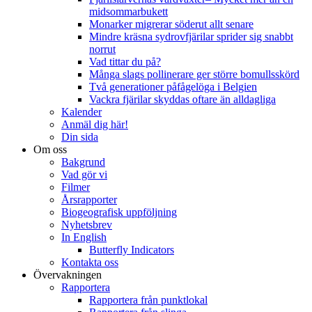
midsommarbukett
Monarker migrerar söderut allt senare
Mindre kräsna sydrovfjärilar sprider sig snabbt
norrut
Vad tittar du på?
Många slags pollinerare ger större bomullsskörd
Två generationer påfågelöga i Belgien
Vackra fjärilar skyddas oftare än alldagliga
Kalender
Anmäl dig här!
Din sida
Om oss
Bakgrund
Vad gör vi
Filmer
Årsrapporter
Biogeografisk uppföljning
Nyhetsbrev
In English
Butterfly Indicators
Kontakta oss
Övervakningen
Rapportera
Rapportera från punktlokal