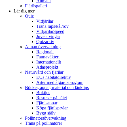
Allmänt
Fjärilsgalleri
Lär dig mer
Quiz
Vitfjärilar
Träna raps/kål/rov
VitfjärilarSpeed
Juvela vingar
Quizarkiv
Annan övervakning
Regionalt
Faunaväkteri
Internationellt
Atlasprojekt
Naturvård och fjärilar
EUs habitatdirektiv
Arter med åtgärdsprogram
Böcker, appar, material och länktips
Boktips
Resurser på nätet
Fjärilsappar
Köpa fjärilsprylar
Bygg själv
Pollinatörsövervakning
Träna på pollinatörer