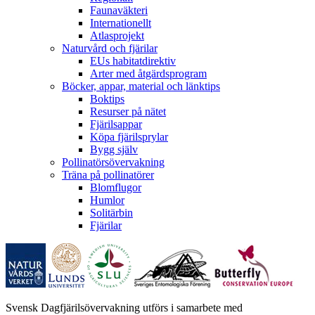
Faunaväkteri
Internationellt
Atlasprojekt
Naturvård och fjärilar
EUs habitatdirektiv
Arter med åtgärdsprogram
Böcker, appar, material och länktips
Boktips
Resurser på nätet
Fjärilsappar
Köpa fjärilsprylar
Bygg själv
Pollinatörsövervakning
Träna på pollinatörer
Blomflugor
Humlor
Solitärbin
Fjärilar
Svensk Dagfjärilsövervakning utförs i samarbete med