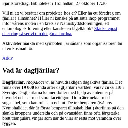
Fjärilsföredrag, Biblioteket i Trollhättan, 27 oktober 17:30
Vill ni att vi berättar om projektet hos er? Eller ha ett föredrag om
fjärilar i allmänhet? Håller ni kanske på att sätta ihop programmet
inför vårens möten i en krets av Naturskyddsföreningen, ett
entomologisk förening eller kanske en fågelklubb?
Skicka epost
eller ring så ser vi om det går att ordna.
Aktiviteter märkta med symbolen
är sådana som organisatören tar
ut en kostnad för.
Arkiv
Vad är dagfjärilar?
Dagfjärilar
,
rhopalocera
, är huvudsakligen dagaktiva fjärilar. Det
finns över
19 000
kända arter dagfjärilar i världen, varav cirka
110
i
Sverige. Dagfjärilarna känner dofter med hjälp av antenner på
huvudet och ser med stora facettögon. Dom äter nektar med
sugsnabel, som kan rullas in och ut. De tre benparen (två hos
Nymphalidae, där är första benparet tillbakabildat!) återfinns på den
slanka kroppens undersida och på ovansidan finns ofta färgstarka
brett triangulära vingar som när de vilar är resta mot varandra över
ryggen.