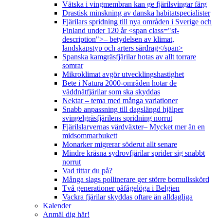
Vätska i vingmembran kan ge fjärilsvingar färg
Drastisk minskning av danska habitatspecialister
Fjärilars spridning till nya områden i Sverige och
Finland under 120 år <span class="sf-
description">– betydelsen av klimat,
landskapstyp och arters särdrag</span>
Spanska kamgräsfjärilar hotas av allt torrare
somrar
Mikroklimat avgör utvecklingshastighet
Bete i Natura 2000-områden hotar de
väddnätfjärilar som ska skyddas
Nektar – tema med många variationer
Snabb anpassning till dagslängd hjälper
svingelgräsfjärilens spridning norrut
Fjärilslarvernas värdväxter– Mycket mer än en
midsommarbukett
Monarker migrerar söderut allt senare
Mindre kräsna sydrovfjärilar sprider sig snabbt
norrut
Vad tittar du på?
Många slags pollinerare ger större bomullsskörd
Två generationer påfågelöga i Belgien
Vackra fjärilar skyddas oftare än alldagliga
Kalender
Anmäl dig här!