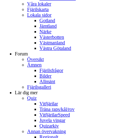
Våra lokaler
Fjärilskarta
Lokala sidor
Gotland
Jämtland
Närke
Västerbotten
Västmanland
Västra Götaland
Forum
Översikt
Ämnen
Fjärilsfrågor
Bilder
Allmänt
Fjärilsgalleri
Lär dig mer
Quiz
Vitfjärilar
Träna raps/kål/rov
VitfjärilarSpeed
Juvela vingar
Quizarkiv
Annan övervakning
Regionalt