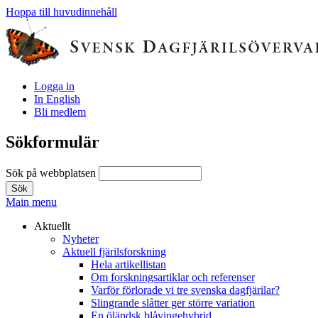
Hoppa till huvudinnehåll
Logga in
In English
Bli medlem
Sökformulär
Sök på webbplatsen
Main menu
Aktuellt
Nyheter
Aktuell fjärilsforskning
Hela artikellistan
Om forskningsartiklar och referenser
Varför förlorade vi tre svenska dagfjärilar?
Slingrande slåtter ger större variation
En öländsk blåvingehybrid